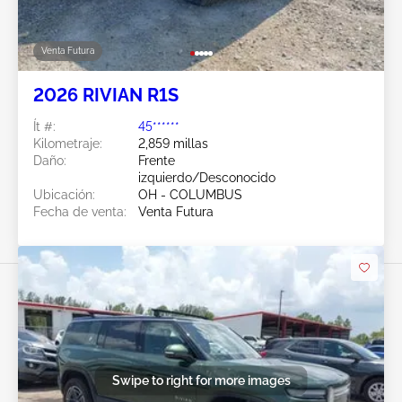
Venta Futura
2026 RIVIAN R1S
Ít #:
45******
Kilometraje:
2,859 millas
Daño:
Frente
izquierdo/Desconocido
Ubicación:
OH - COLUMBUS
Fecha de venta:
Venta Futura
Swipe to right for more images