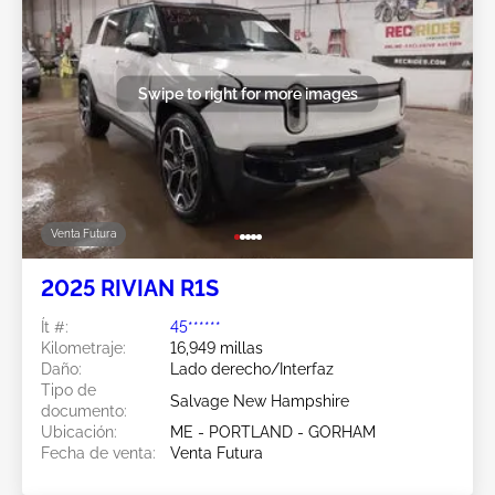
Swipe to right for more images
Venta Futura
2025 RIVIAN R1S
Ít #:
45******
Kilometraje:
16,949 millas
Daño:
Lado derecho/Interfaz
Tipo de
Salvage New Hampshire
documento:
Ubicación:
ME - PORTLAND - GORHAM
Fecha de venta:
Venta Futura