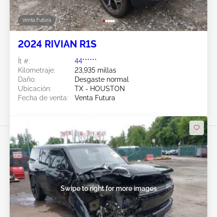
Venta Futura
2024 RIVIAN R1S
Ít #:
44******
Kilometraje:
23,935 millas
Daño:
Desgaste normal
Ubicación:
TX - HOUSTON
Fecha de venta:
Venta Futura
Swipe to right for more images