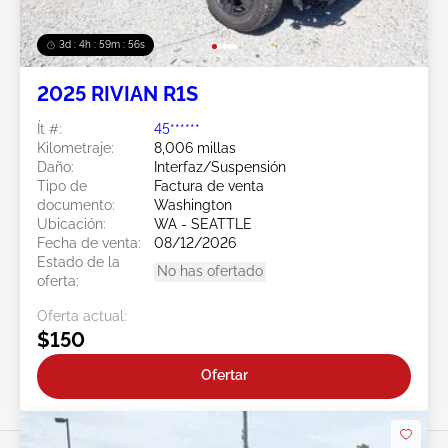
3d : 4h : 59m : 53s
2025 RIVIAN R1S
Ít #:
45******
Kilometraje:
8,006 millas
Daño:
Interfaz/Suspensión
Tipo de
Factura de venta
documento:
Washington
Ubicación:
WA - SEATTLE
Fecha de venta:
08/12/2026
Estado de la
No has ofertado
oferta:
Oferta actual:
$150
Ofertar