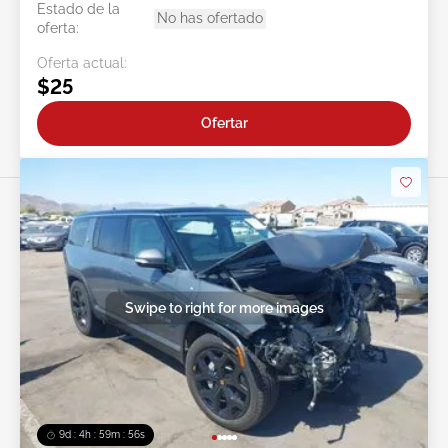
Estado de la
No has ofertado
oferta:
Oferta actual:
$25
Ofertar
Swipe to right for more images
9d : 4h : 59m : 53s