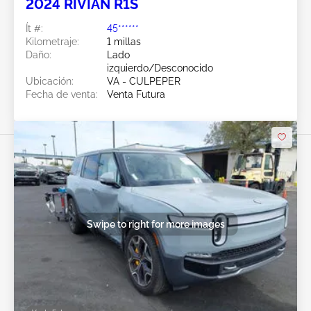
2024 RIVIAN R1S
Ít #:
45******
Kilometraje:
1 millas
Daño:
Lado
izquierdo/Desconocido
Ubicación:
VA - CULPEPER
Fecha de venta:
Venta Futura
Swipe to right for more images