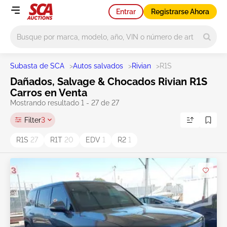
Entrar
Registrarse Ahora
Main search
Subasta de SCA
>
Autos salvados
>
Rivian
>
R1S
Dañados, Salvage & Chocados Rivian R1S
Carros en Venta
Mostrando resultado 1 - 27 de 27
Filter
3
R1S
27
R1T
20
EDV
1
R2
1