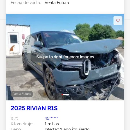
Fecha de venta:
Venta Futura
Swipe to right for more images
Venta Futura
2025 RIVIAN R1S
Ít #:
45******
Kilometraje:
1 millas
Daño:
Interfaz/Lado izquierdo