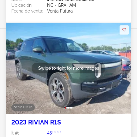
Ubicación:
NC - GRAHAM
Fecha de venta:
Venta Futura
Swipe to right for more images
Venta Futura
2023 RIVIAN R1S
Ít #:
45******