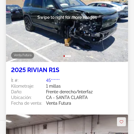
Swipe to right for more images
Venta Futura
2025 RIVIAN R1S
Ít #:
45******
Kilometraje:
1 millas
Daño:
Frente derecho/Interfaz
Ubicación:
CA - SANTA CLARITA
Fecha de venta:
Venta Futura