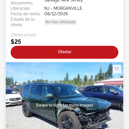
Salvage New Jersey
documento:
Ubicación:
NJ - MORGANVILLE
Fecha de venta:
08/12/2026
Estado de la
No has ofertado
oferta:
Oferta actual:
$25
Ofertar
Swipe to right for more images