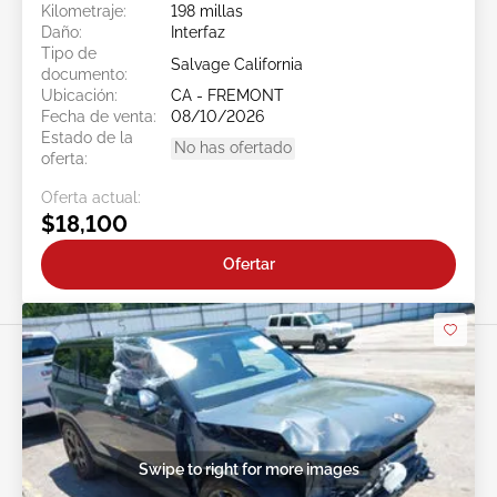
Kilometraje:
198 millas
Daño:
Interfaz
Tipo de
Salvage California
documento:
Ubicación:
CA - FREMONT
Fecha de venta:
08/10/2026
Estado de la
No has ofertado
oferta:
Oferta actual:
$18,100
Ofertar
Swipe to right for more images