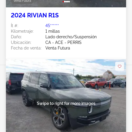
Venta Futura
2024 RIVIAN R1S
Ít #:
45******
Kilometraje:
1 millas
Daño:
Lado derecho/Suspensión
Ubicación:
CA - ACE - PERRIS
Fecha de venta:
Venta Futura
Swipe to right for more images