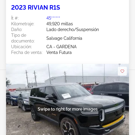
2023 RIVIAN R1S
Ít #:
45******
Kilometraje:
49,920 millas
Daño:
Lado derecho/Suspensión
Tipo de
Salvage California
documento:
Ubicación:
CA - GARDENA
Fecha de venta:
Venta Futura
Swipe to right for more images