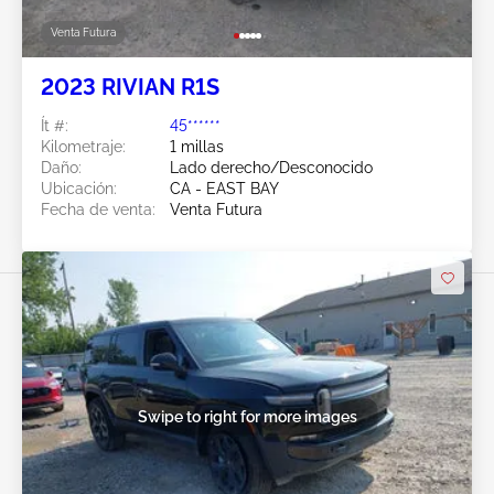
Venta Futura
2023 RIVIAN R1S
Ít #:
45******
Kilometraje:
1 millas
Daño:
Lado derecho/Desconocido
Ubicación:
CA - EAST BAY
Fecha de venta:
Venta Futura
Swipe to right for more images