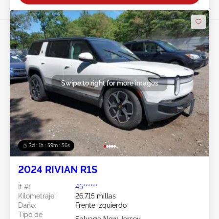
Swipe to right for more images
3d : 1h : 59m : 53s
2024 RIVIAN R1S
Ít #:
45******
Kilometraje:
26,715 millas
Daño:
Frente izquierdo
Tipo de