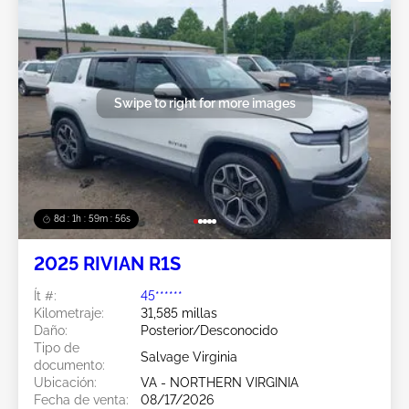
Swipe to right for more images
8d : 1h : 59m : 53s
2025 RIVIAN R1S
Ít #:
45******
Kilometraje:
31,585 millas
Daño:
Posterior/Desconocido
Tipo de
Salvage Virginia
documento:
Ubicación:
VA - NORTHERN VIRGINIA
Fecha de venta:
08/17/2026