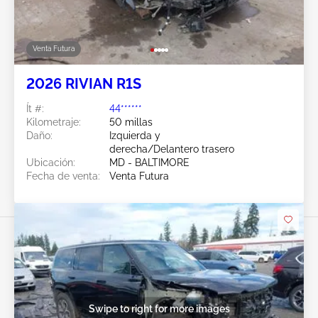
Venta Futura
2026 RIVIAN R1S
Ít #:
44******
Kilometraje:
50 millas
Daño:
Izquierda y
derecha/Delantero trasero
Ubicación:
MD - BALTIMORE
Fecha de venta:
Venta Futura
Swipe to right for more images