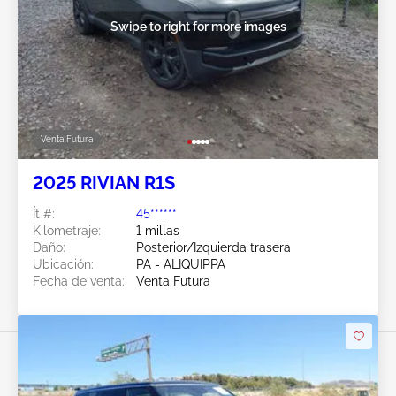
Swipe to right for more images
Venta Futura
2025 RIVIAN R1S
Ít #:
45******
Kilometraje:
1 millas
Daño:
Posterior/Izquierda trasera
Ubicación:
PA - ALIQUIPPA
Fecha de venta:
Venta Futura