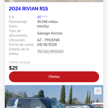
2024 RIVIAN R1S
Ít #:
45******
Kilometraje:
26,546 millas
Daño:
Interfaz
Tipo de
Salvage Arizona
documento:
Ubicación:
AZ - PHOENIX
Fecha de venta:
08/18/2026
Estado de la
No has ofertado
oferta:
Oferta actual:
$25
Ofertar