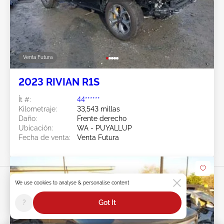
Venta Futura
2023 RIVIAN R1S
Ít #:
44******
Kilometraje:
33,543 millas
Daño:
Frente derecho
Ubicación:
WA - PUYALLUP
Fecha de venta:
Venta Futura
We use cookies to analyse & personalise content
?
Got It