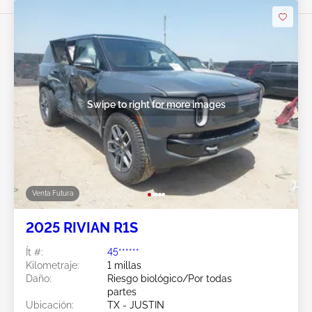
Swipe to right for more images
Venta Futura
2025 RIVIAN R1S
Ít #:
45******
Kilometraje:
1 millas
Daño:
Riesgo biológico/Por todas
partes
Ubicación:
TX - JUSTIN