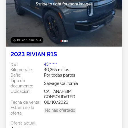
Swipe to right for more images
1d : 4h : 59m : 53s
2023 RIVIAN R1S
Ít #:
45******
Kilometraje:
40,365 millas
Daño:
Por todas partes
Tipo de
Salvage California
documento:
Ubicación:
CA - ANAHEIM
CONSOLIDATED
Fecha de venta:
08/10/2026
Estado de la
No has ofertado
oferta:
Oferta actual: