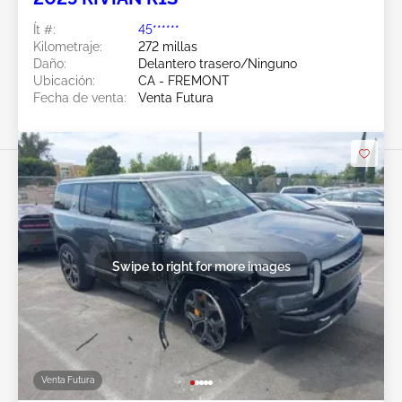
Ít #:
45******
Kilometraje:
272 millas
Daño:
Delantero trasero/Ninguno
Ubicación:
CA - FREMONT
Fecha de venta:
Venta Futura
Swipe to right for more images
Venta Futura