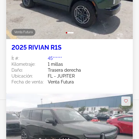
Venta Futura
2025 RIVIAN R1S
Ít #:
45******
Kilometraje:
1 millas
Daño:
Trasera derecha
Ubicación:
FL - JUPITER
Fecha de venta:
Venta Futura