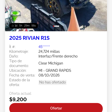
1d : 5h : 29m : 53s
2025 RIVIAN R1S
Ít #:
45******
Kilometraje:
24,724 millas
Daño:
Interfaz/Frente derecho
Tipo de
Clear Michigan
documento:
Ubicación:
MI - GRAND RAPIDS
Fecha de venta:
08/10/2026
Estado de la
No has ofertado
oferta:
Oferta actual:
$9,200
Ofertar