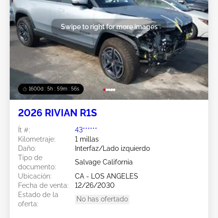
Swipe to right for more images
1600d : 5h : 59m : 53s
2026 RIVIAN R1S
Ít #:
43******
Kilometraje:
1 millas
Daño:
Interfaz/Lado izquierdo
Tipo de
Salvage California
documento:
Ubicación:
CA - LOS ANGELES
Fecha de venta:
12/26/2030
Estado de la
No has ofertado
oferta: