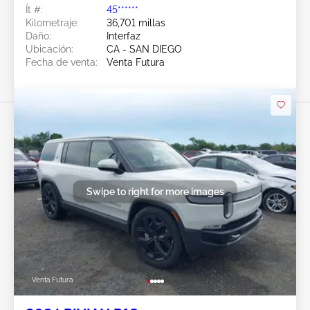
Ít #:
45******
Kilometraje:
36,701 millas
Daño:
Interfaz
Ubicación:
CA - SAN DIEGO
Fecha de venta:
Venta Futura
Swipe to right for more images
Venta Futura