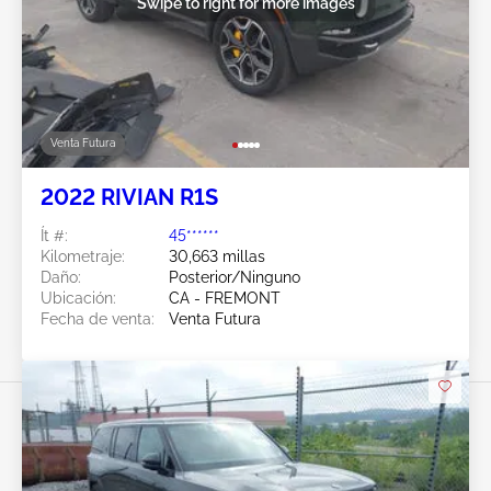
Swipe to right for more images
Venta Futura
2022 RIVIAN R1S
Ít #:
45******
Kilometraje:
30,663 millas
Daño:
Posterior/Ninguno
Ubicación:
CA - FREMONT
Fecha de venta:
Venta Futura