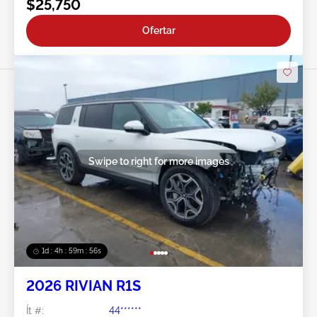
$25,750
Ofertar
Swipe to right for more images
1d : 4h : 59m : 53s
2026 RIVIAN R1S
Ít #:
44******