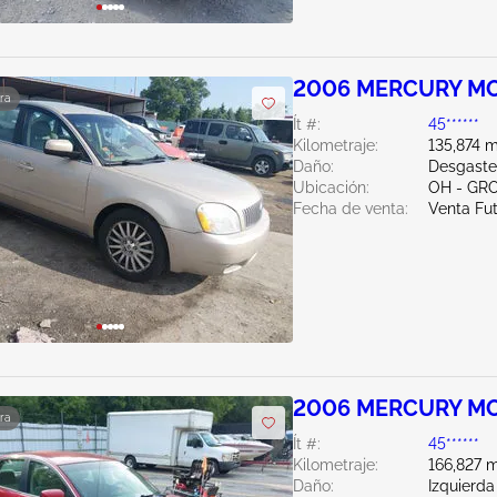
2006 MERCURY MO
ra
Ít #:
45******
Kilometraje:
135,874 m
Daño:
Desgaste
Ubicación:
OH - GR
Fecha de venta:
Venta Fu
2006 MERCURY MO
ra
Ít #:
45******
Kilometraje:
166,827 m
Daño:
Izquierda