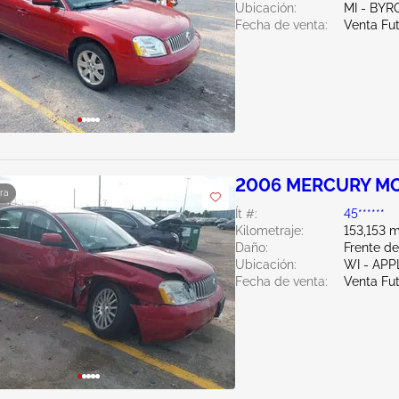
Ubicación:
MI - BY
Fecha de venta:
Venta Fu
2006 MERCURY MO
ra
Ít #:
45******
Kilometraje:
153,153 m
Daño:
Frente d
Ubicación:
WI - AP
Fecha de venta:
Venta Fu