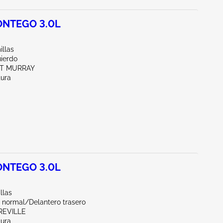
NTEGO 3.0L
illas
uierdo
RT MURRAY
tura
NTEGO 3.0L
llas
 normal/Delantero trasero
REVILLE
tura