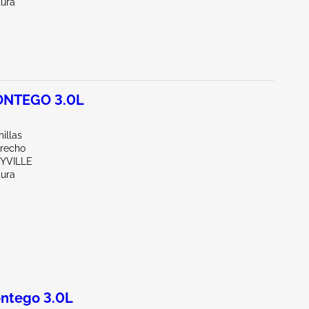
tura
NTEGO 3.0L
illas
erecho
EYVILLE
tura
ntego 3.0L