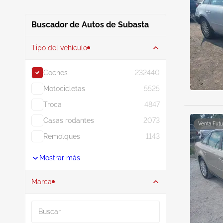
Buscador de Autos de Subasta
Tipo del vehículo
Coches
232440
Motocicletas
5525
Troca
4847
Casas rodantes
2073
Venta Futu
Remolques
1143
Mostrar más
Marca
Buscar