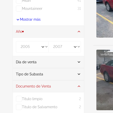
Milan
41
Mountaineer
31
Mostrar más
Año
De
A
Venta Futu
Día de venta
De
A
Tipo de Subasta
Documento de Venta
Subasta
12
Título limpio
2
Titulo de Salvamento
2