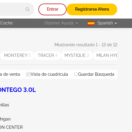
Entrar
Registrarse Ahora
 Coche
Obtener Ayuda
Spanish
selected
Mostrando resultado 1 - 12 de 12
MONTEREY
5
TRACER
4
MYSTIQUE
2
MILAN HYBRID
2
a de venta
Vista de cuadrícula
Guardar Búsqueda
NTEGO 3.0L
illas
chigan
RON CENTER