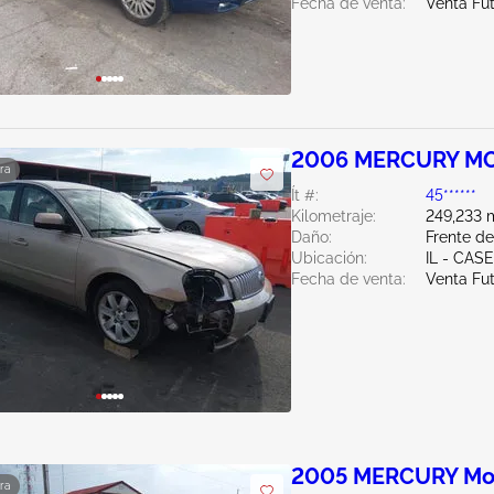
Fecha de venta:
Venta Fu
2006 MERCURY MO
ra
Ít #:
45******
Kilometraje:
249,233 m
Daño:
Frente d
Ubicación:
IL - CAS
Fecha de venta:
Venta Fu
2005 MERCURY Mo
ra