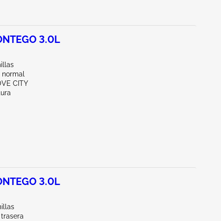
NTEGO 3.0L
illas
 normal
OVE CITY
tura
NTEGO 3.0L
illas
 trasera