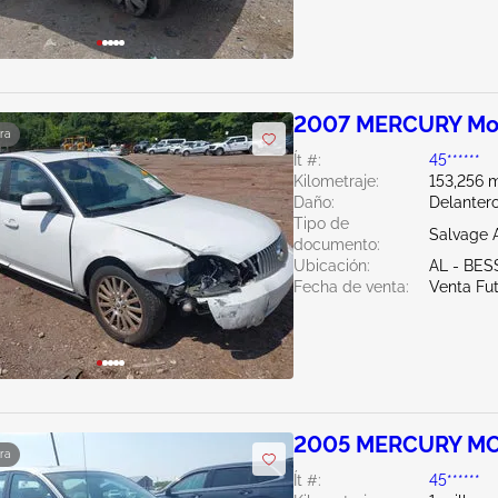
2007 MERCURY Mo
ra
Ít #:
45******
Kilometraje:
153,256 m
Daño:
Delanter
Tipo de
Salvage 
documento:
Ubicación:
AL - BE
Fecha de venta:
Venta Fu
2005 MERCURY MO
ra
Ít #:
45******