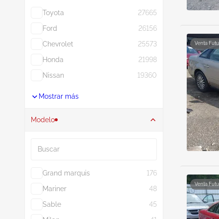
Toyota
27665
Ford
26156
Chevrolet
25573
Venta Futu
Honda
21998
Nissan
19360
Mostrar más
Modelo
Buscar
Grand marquis
176
Venta Futu
Mariner
48
Sable
45