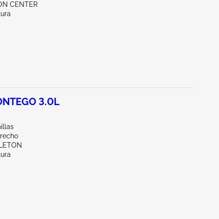
RON CENTER
tura
NTEGO 3.0L
illas
erecho
PLETON
tura