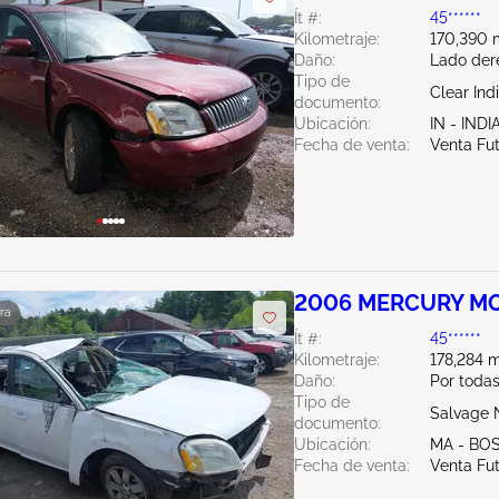
Ít #:
45******
Kilometraje:
170,390 m
Daño:
Lado der
Tipo de
Clear Ind
documento:
Ubicación:
IN - IND
Fecha de venta:
Venta Fu
2006 MERCURY MO
ra
Ít #:
45******
Kilometraje:
178,284 m
Daño:
Por todas
Tipo de
Salvage 
documento:
Ubicación:
MA - BO
Fecha de venta:
Venta Fu