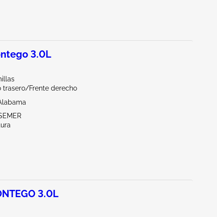
ntego 3.0L
illas
o trasero/Frente derecho
Alabama
SSEMER
tura
NTEGO 3.0L