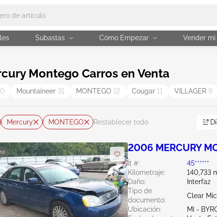
les
Subastas
Cómo Empezar
Vender mi
cury Montego Carros en Venta
40
Mountaineer
31
MONTEGO
12
Cougar
11
VILLAGER
9
Mercury
MONTEGO
Dí
Restablecer todo
2006 MERCURY MO
ra
Ít #:
45******
Kilometraje:
140,733 m
Daño:
Interfaz
Tipo de
Clear Mi
documento:
Ubicación:
MI - BY