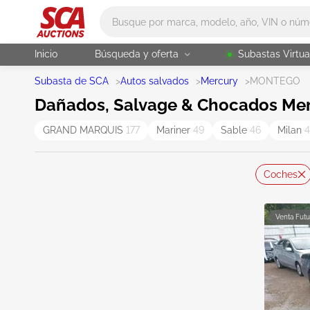
Main search
Inicio
Búsqueda y oferta
Subastas Virtua
Subasta de SCA
>
Autos salvados
>
Mercury
>
MONTEGO
Dañados, Salvage & Chocados Mer
GRAND MARQUIS
177
Mariner
49
Sable
46
Milan
Coches
Venta Futu