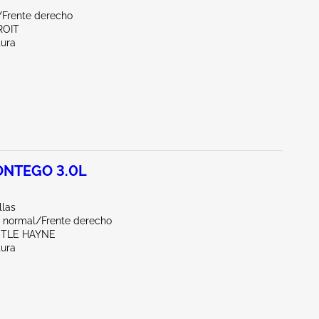
/Frente derecho
ROIT
tura
NTEGO 3.0L
llas
 normal/Frente derecho
STLE HAYNE
tura