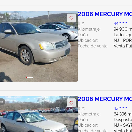
2006 MERCURY MO
ra
Ít #:
44******
Kilometraje:
94,900 m
Daño:
Lado izq
Ubicación:
NJ - PO
Fecha de venta:
Venta Fu
2006 MERCURY MO
ra
Ít #:
43******
Kilometraje:
64,396 mi
Daño:
Desgaste
Ubicación:
NJ - SAY
Fecha de venta:
Venta Fu