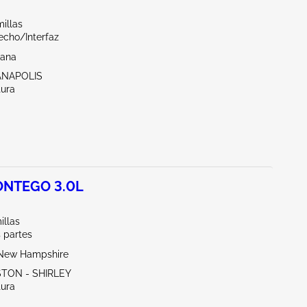
illas
echo/Interfaz
iana
IANAPOLIS
tura
NTEGO 3.0L
illas
 partes
New Hampshire
STON - SHIRLEY
tura