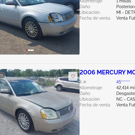
Kilometraje:
1 millas
Daño:
Posterior
Ubicación:
MI - DET
Fecha de venta:
Venta Fu
2006 MERCURY MO
ra
Ít #:
45******
Kilometraje:
42,414 mi
Daño:
Desgaste
Ubicación:
NC - CA
Fecha de venta:
Venta Fu