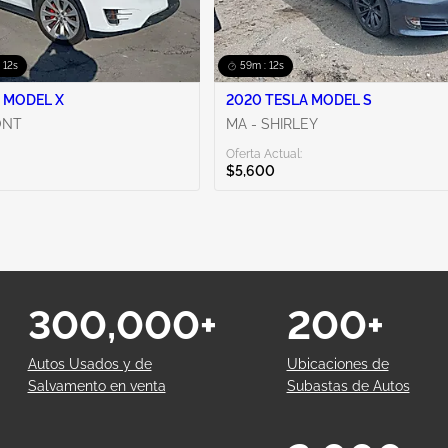
 11s
59m : 11s
 MODEL X
2020 TESLA MODEL S
ONT
MA - SHIRLEY
Oferta Actual:
$5,600
300,000+
200+
Autos Usados y de
Ubicaciones de
Salvamento en venta
Subastas de Autos