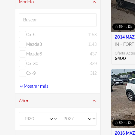
Modelo
Buscar
59m : 11s
Cx-5
1153
2014 MAZD
Mazda3
1143
IN - FOR
Oferta Actua
Mazda6
437
$400
Cx-30
329
Cx-9
312
Mostrar más
Año
De
A
59m : 11s
2016 MAZ