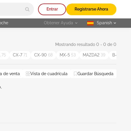
Entrar
Registrarse Ahora
oche
Obtener Ayuda
Spanish
selected
Mostrando resultado 0 - 0 de 0
A
75
CX-7
71
CX-90
68
MX-5
53
MAZDA2
39
B-Series
a de venta
Vista de cuadrícula
Guardar Búsqueda
.