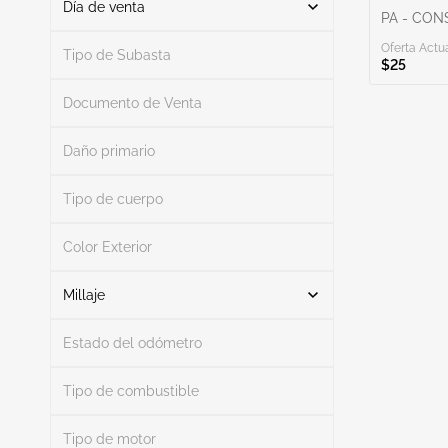
Día de venta
PA - CO
Oferta Actua
De
A
Tipo de Subasta
$25
Documento de Venta
Daño primario
Buscar
Tipo de cuerpo
Color Exterior
Buscar
Millaje
Estado del odómetro
Mileage From
Mileage To
Tipo de combustible
Tipo de motor