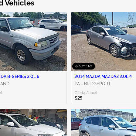
d Vehicles
59m : 11s
DA B-SERIES 3.0L 6
2014 MAZDA MAZDA3 2.0L 4
LAND
PA - BRIDGEPORT
l:
Oferta Actual:
$25