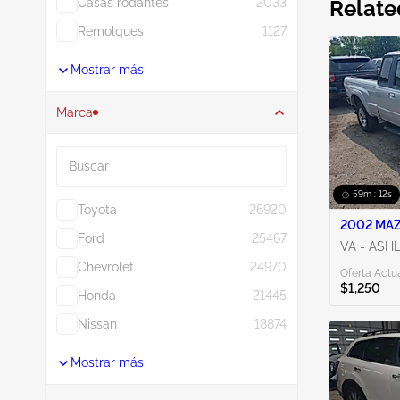
Casas rodantes
2033
Relate
Remolques
1127
Mostrar más
Marca
Buscar
59m : 11s
Toyota
26920
2002 MAZ
Ford
25467
VA - ASH
Chevrolet
24970
Oferta Actua
$1,250
Honda
21445
Nissan
18874
Mostrar más