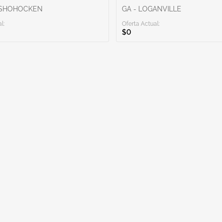
NSHOHOCKEN
GA - LOGANVILLE
l:
Oferta Actual:
$0