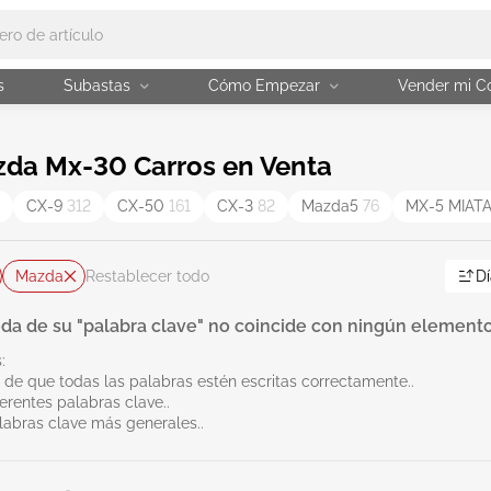
s
Subastas
Cómo Empezar
Vender mi C
da Mx-30 Carros en Venta
CX-9
312
CX-50
161
CX-3
82
Mazda5
76
MX-5 MIAT
Mazda
Dí
Restablecer todo
da de su "palabra clave" no coincide con ningún elemento
:
 de que todas las palabras estén escritas correctamente..
erentes palabras clave..
labras clave más generales..