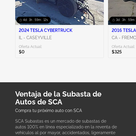
4d : 1h : 59m : 11s
3d : 3h : 59m :
2024 TESLA CYBERTRUCK
2016 TESLA
IL - CASEYVILLE
CA - FREM
Oferta Actual:
Oferta Actual:
$0
$325
Ventaja de la Subasta de
Autos de SCA
Compra tu próximo auto con SCA
SCA Subastas es un mercado de subastas de
autos 100% en línea especializado en la reventa de
vehículos al por mayor, accidentados, ligeramente