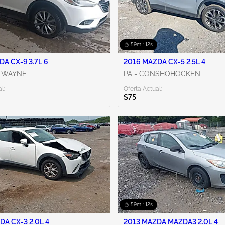
59m : 11s
A CX-9 3.7L 6
2016 MAZDA CX-5 2.5L 4
T WAYNE
PA - CONSHOHOCKEN
l:
Oferta Actual:
$75
59m : 11s
DA CX-3 2.0L 4
2013 MAZDA MAZDA3 2.0L 4