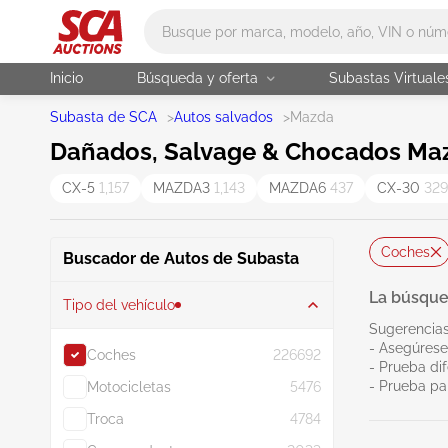
Main search
Inicio
Búsqueda y oferta
Subastas Virtuale
Subasta de SCA
>
Autos salvados
>
Mazda
Dañados, Salvage & Chocados Maz
CX-5
1,157
MAZDA3
1,143
MAZDA6
437
CX-30
329
Coches
Buscador de Autos de Subasta
La búsque
Tipo del vehículo
Sugerencias
- Asegúrese
Coches
226692
- Prueba dif
- Prueba pa
Motocicletas
5476
Troca
4784