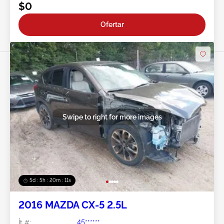
$0
Ofertar
Swipe to right for more images
5d : 5h : 20m : 08s
2016 MAZDA CX-5 2.5L
Ít #:
45******