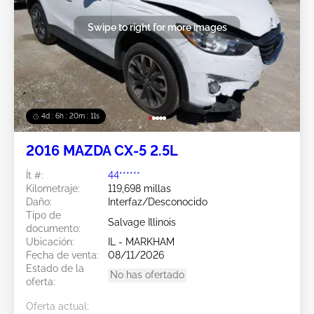
Swipe to right for more images
4d : 6h : 20m : 08s
2016 MAZDA CX-5 2.5L
Ít #:
44******
Kilometraje:
119,698 millas
Daño:
Interfaz/Desconocido
Tipo de
Salvage Illinois
documento:
Ubicación:
IL - MARKHAM
Fecha de venta:
08/11/2026
Estado de la
No has ofertado
oferta:
Oferta actual: