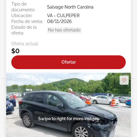
Tipo de
Salvage North Carolina
documento:
Ubicación:
VA - CULPEPER
Fecha de venta:
08/11/2026
Estado de la
No has ofertado
oferta:
Oferta actual:
$0
Ofertar
Swipe to right for more images