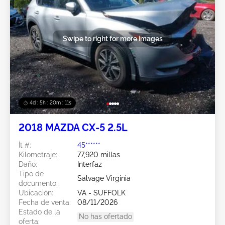
Swipe to right for more images
4d : 5h : 20m : 08s
2018 MAZDA CX-5 2.5L
Ít #:
45******
Kilometraje:
77,920 millas
Daño:
Interfaz
Tipo de
Salvage Virginia
documento:
Ubicación:
VA - SUFFOLK
Fecha de venta:
08/11/2026
Estado de la
No has ofertado
oferta: