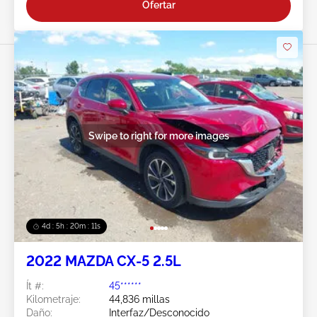
Ofertar
Swipe to right for more images
4d : 5h : 20m : 08s
2022 MAZDA CX-5 2.5L
Ít #:
45******
Kilometraje:
44,836 millas
Daño:
Interfaz/Desconocido