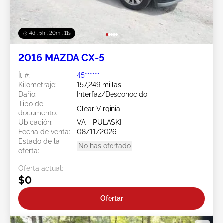
4d : 5h : 20m : 08s
2016 MAZDA CX-5
Ít #:
45******
Kilometraje:
157,249 millas
Daño:
Interfaz/Desconocido
Tipo de
Clear Virginia
documento:
Ubicación:
VA - PULASKI
Fecha de venta:
08/11/2026
Estado de la
No has ofertado
oferta:
Oferta actual:
$0
Ofertar