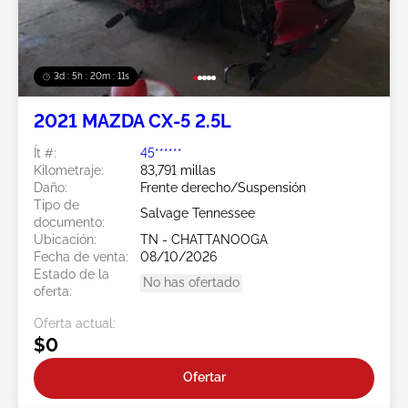
3d : 5h : 20m : 08s
2021 MAZDA CX-5 2.5L
Ít #:
45******
Kilometraje:
83,791 millas
Daño:
Frente derecho/Suspensión
Tipo de
Salvage Tennessee
documento:
Ubicación:
TN - CHATTANOOGA
Fecha de venta:
08/10/2026
Estado de la
No has ofertado
oferta:
Oferta actual:
$0
Ofertar