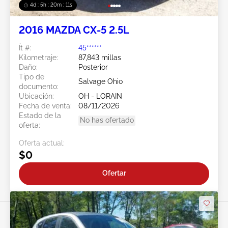
4d : 5h : 20m : 08s
2016 MAZDA CX-5 2.5L
Ít #:
45******
Kilometraje:
87,843 millas
Daño:
Posterior
Tipo de
Salvage Ohio
documento:
Ubicación:
OH - LORAIN
Fecha de venta:
08/11/2026
Estado de la
No has ofertado
oferta:
Oferta actual:
$0
Ofertar