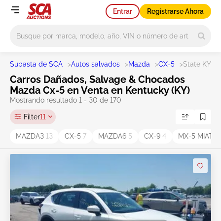
Entrar
Registrarse Ahora
Main search
Subasta de SCA
>
Autos salvados
>
Mazda
>
CX-5
>
State KY
Carros Dañados, Salvage & Chocados
Mazda Cx-5 en Venta en Kentucky (KY)
Mostrando resultado 1 - 30 de 170
Filter
11
MAZDA3
13
CX-5
7
MAZDA6
5
CX-9
4
MX-5 MIATA