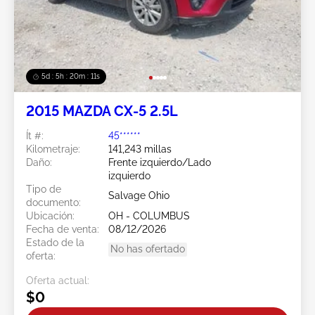
5d : 5h : 20m : 08s
2015 MAZDA CX-5 2.5L
Ít #:
45******
Kilometraje:
141,243 millas
Daño:
Frente izquierdo/Lado
izquierdo
Tipo de
Salvage Ohio
documento:
Ubicación:
OH - COLUMBUS
Fecha de venta:
08/12/2026
Estado de la
No has ofertado
oferta:
Oferta actual:
$0