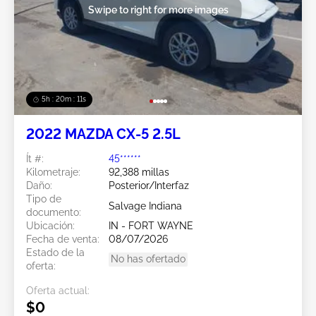
Swipe to right for more images
5h : 20m : 08s
2022 MAZDA CX-5 2.5L
Ít #:
45******
Kilometraje:
92,388 millas
Daño:
Posterior/Interfaz
Tipo de
Salvage Indiana
documento:
Ubicación:
IN - FORT WAYNE
Fecha de venta:
08/07/2026
Estado de la
No has ofertado
oferta:
Oferta actual:
$0