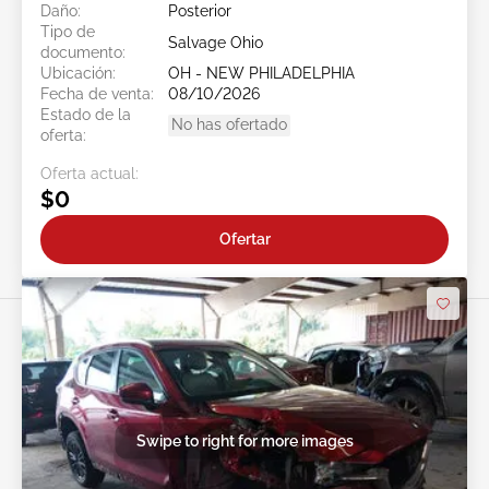
Daño:
Posterior
Tipo de
Salvage Ohio
documento:
Ubicación:
OH - NEW PHILADELPHIA
Fecha de venta:
08/10/2026
Estado de la
No has ofertado
oferta:
Oferta actual:
$0
Ofertar
Swipe to right for more images