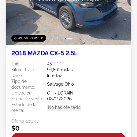
4d : 5h : 20m : 08s
2018 MAZDA CX-5 2.5L
Ít #:
45******
Kilometraje:
94,861 millas
Daño:
Interfaz
Tipo de
Salvage Ohio
documento:
Ubicación:
OH - LORAIN
Fecha de venta:
08/11/2026
Estado de la
No has ofertado
oferta:
Oferta actual:
$0