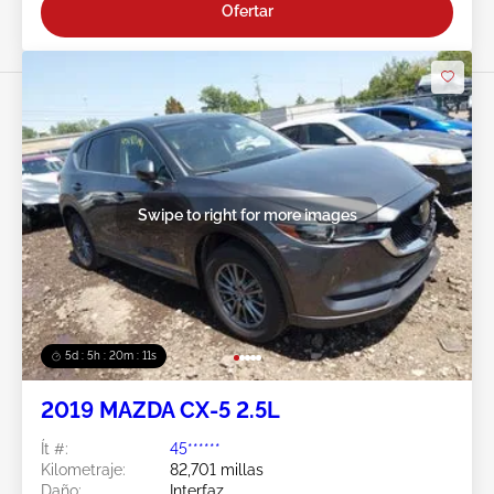
Ofertar
Swipe to right for more images
5d : 5h : 20m : 08s
2019 MAZDA CX-5 2.5L
Ít #:
45******
Kilometraje:
82,701 millas
Daño:
Interfaz