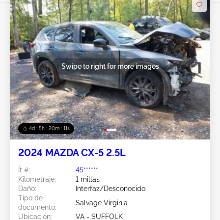
Swipe to right for more images
4d : 5h : 20m : 08s
2024 MAZDA CX-5 2.5L
Ít #:
45******
Kilometraje:
1 millas
Daño:
Interfaz/Desconocido
Tipo de
Salvage Virginia
documento:
Ubicación:
VA - SUFFOLK