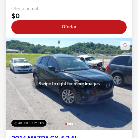
Oferta actual:
$0
Ofertar
Swipe to right for more images
4d : 6h : 20m : 08s