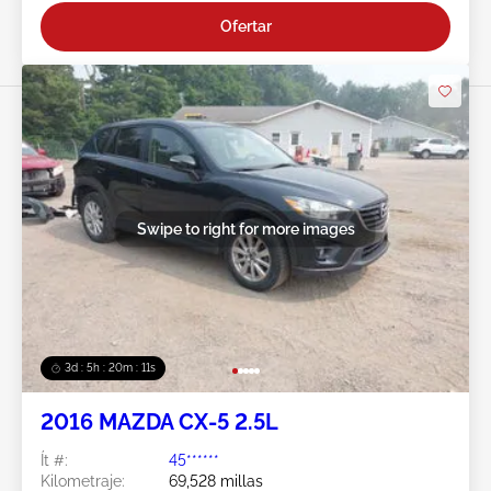
Ofertar
Swipe to right for more images
3d : 5h : 20m : 08s
2016 MAZDA CX-5 2.5L
Ít #:
45******
Kilometraje:
69,528 millas