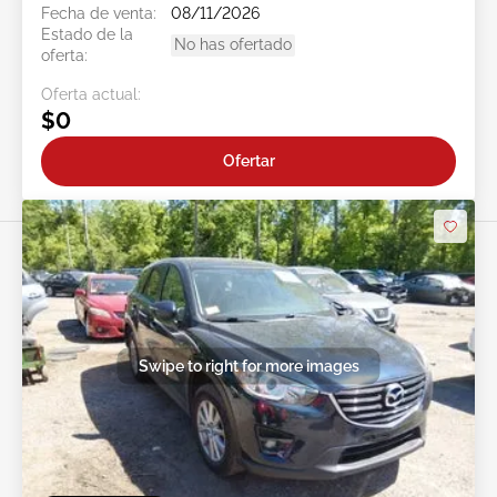
Fecha de venta:
08/11/2026
Estado de la
No has ofertado
oferta:
Oferta actual:
$0
Ofertar
Swipe to right for more images