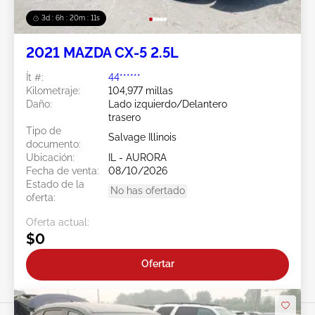
3d : 6h : 20m : 08s
2021 MAZDA CX-5 2.5L
Ít #:
44******
Kilometraje:
104,977 millas
Daño:
Lado izquierdo/Delantero
trasero
Tipo de
Salvage Illinois
documento:
Ubicación:
IL - AURORA
Fecha de venta:
08/10/2026
Estado de la
No has ofertado
oferta:
Oferta actual:
$0
Ofertar