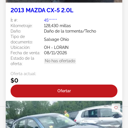
2013 MAZDA CX-5 2.0L
Ít #:
45******
Kilometraje:
128,430 millas
Daño:
Daño de la tormenta/Techo
Tipo de
Salvage Ohio
documento:
Ubicación:
OH - LORAIN
Fecha de venta:
08/11/2026
Estado de la
No has ofertado
oferta:
Oferta actual:
$0
Ofertar