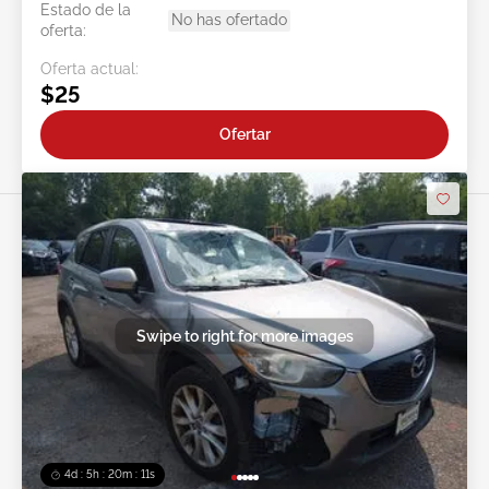
Estado de la
No has ofertado
oferta:
Oferta actual:
$25
Ofertar
Swipe to right for more images
4d : 5h : 20m : 08s