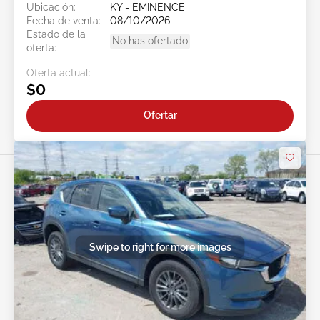
Ubicación:
KY - EMINENCE
Fecha de venta:
08/10/2026
Estado de la
No has ofertado
oferta:
Oferta actual:
$0
Ofertar
Swipe to right for more images