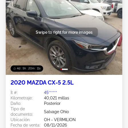
Swipe to right for more images
4d : 5h : 20m : 08s
2020 MAZDA CX-5 2.5L
Ít #:
45******
Kilometraje:
40,021 millas
Daño:
Posterior
Tipo de
Salvage Ohio
documento:
Ubicación:
OH - VERMILION
Fecha de venta:
08/11/2026