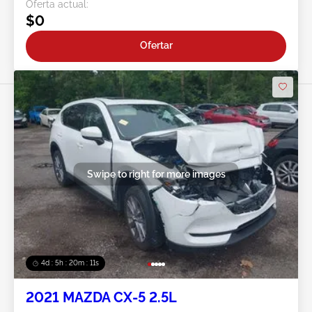
Oferta actual:
$0
Ofertar
Swipe to right for more images
4d : 5h : 20m : 08s
2021 MAZDA CX-5 2.5L