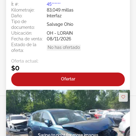
Ít #:
45******
Kilometraje:
83,049 millas
Daño:
Interfaz
Tipo de
Salvage Ohio
documento:
Ubicación:
OH - LORAIN
Fecha de venta:
08/11/2026
Estado de la
No has ofertado
oferta:
Oferta actual:
$0
Ofertar
Swipe to right for more images