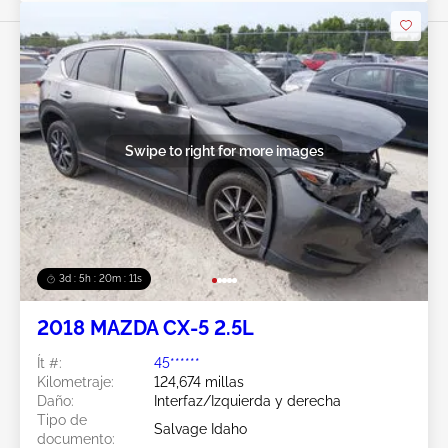
Swipe to right for more images
3d : 5h : 20m : 08s
2018 MAZDA CX-5 2.5L
Ít #:
45******
Kilometraje:
124,674 millas
Daño:
Interfaz/Izquierda y derecha
Tipo de
Salvage Idaho
documento: