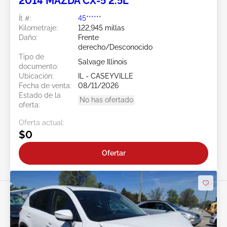
2014 MAZDA CX-5 2.5L
Ít #:
45******
Kilometraje:
122,945 millas
Daño:
Frente
derecho/Desconocido
Tipo de
Salvage Illinois
documento:
Ubicación:
IL - CASEYVILLE
Fecha de venta:
08/11/2026
Estado de la
No has ofertado
oferta:
Oferta actual:
$0
Ofertar