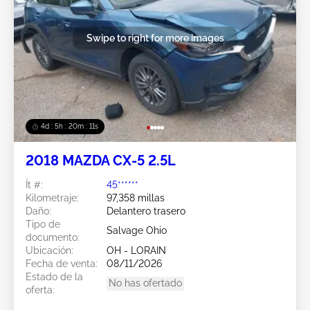
Swipe to right for more images
4d : 5h : 20m : 08s
2018 MAZDA CX-5 2.5L
Ít #:
45******
Kilometraje:
97,358 millas
Daño:
Delantero trasero
Tipo de
Salvage Ohio
documento:
Ubicación:
OH - LORAIN
Fecha de venta:
08/11/2026
Estado de la
No has ofertado
oferta: