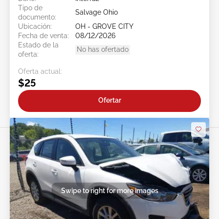
Tipo de
Salvage Ohio
documento:
Ubicación:
OH - GROVE CITY
Fecha de venta:
08/12/2026
Estado de la
No has ofertado
oferta:
Oferta actual:
$25
Ofertar
Swipe to right for more images