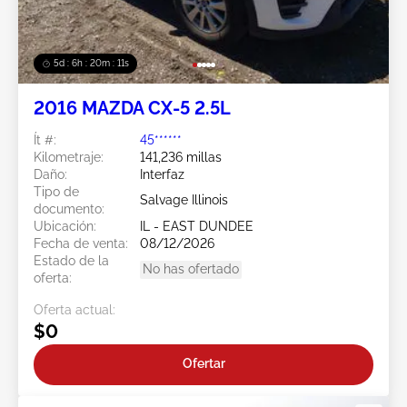
5d : 6h : 20m : 08s
2016 MAZDA CX-5 2.5L
Ít #:
45******
Kilometraje:
141,236 millas
Daño:
Interfaz
Tipo de
Salvage Illinois
documento:
Ubicación:
IL - EAST DUNDEE
Fecha de venta:
08/12/2026
Estado de la
No has ofertado
oferta:
Oferta actual:
$0
Ofertar