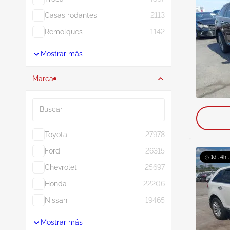
Casas rodantes
2113
Remolques
1142
Mostrar más
Marca
Buscar
Toyota
27978
Ford
26315
1d : 4h 
Chevrolet
25697
Honda
22206
Nissan
19465
Mostrar más