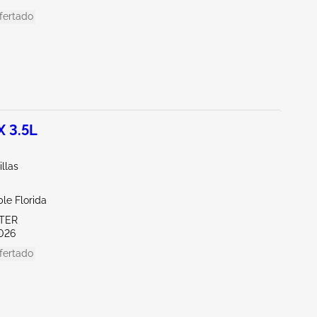
fertado
 3.5L
illas
le Florida
ITER
026
fertado