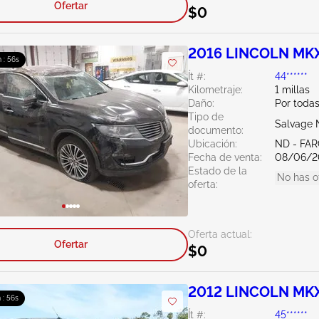
Ofertar
$0
2016 LINCOLN MKX
 : 55s
Ít #:
44******
Kilometraje:
1 millas
Daño:
Por todas
Tipo de
Salvage 
documento:
Ubicación:
ND - FA
Fecha de venta:
08/06/2
Estado de la
No has o
oferta:
Oferta actual:
Ofertar
$0
2012 LINCOLN MKX
 : 55s
Ít #:
45******