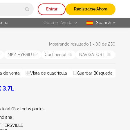
Entrar
Registrarse Ahora
oche
Obtener Ayuda
Spanish
selected
Mostrando resultado 1 - 30 de 230
5
MKZ HYBRID
52
Continental
45
NAVIGATOR L
35
MKT
a de venta
Vista de cuadrícula
Guardar Búsqueda
 3.7L
total/Por todas partes
Indiana
OTHERSVILLE