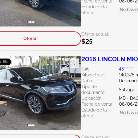
Fecha de venta:
08/06/2
Estado de la
No has o
oferta:
Oferta actual:
Ofertar
$25
2016 LINCOLN MKX
 : 55s
Ít #:
45******
Kilometraje:
140,375 m
Daño:
Desconoc
Tipo de
Salvage 
documento:
Ubicación:
MD - BA
Fecha de venta:
08/06/2
Estado de la
No has o
oferta:
Oferta actual: