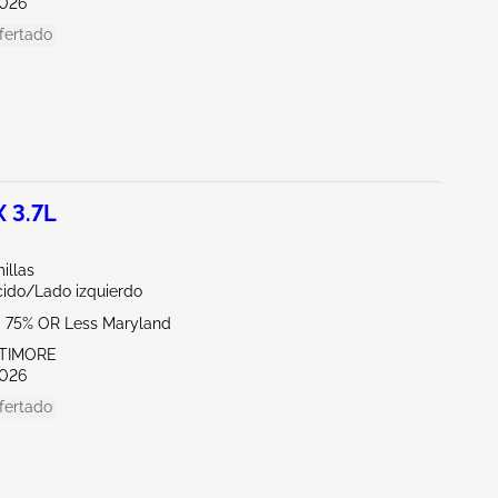
026
fertado
 3.7L
illas
ido/Lado izquierdo
- 75% OR Less Maryland
LTIMORE
026
fertado