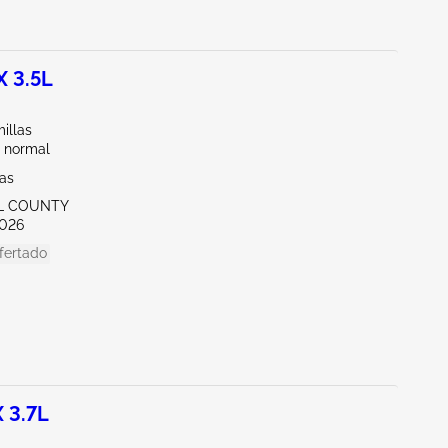
 3.5L
illas
 normal
xas
LL COUNTY
026
fertado
 3.7L