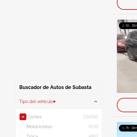
5h : 18m
Buscador de Autos de Subasta
Tipo del vehículo
Coches
234082
Motocicletas
5539
7h : 18m
Troca
4867