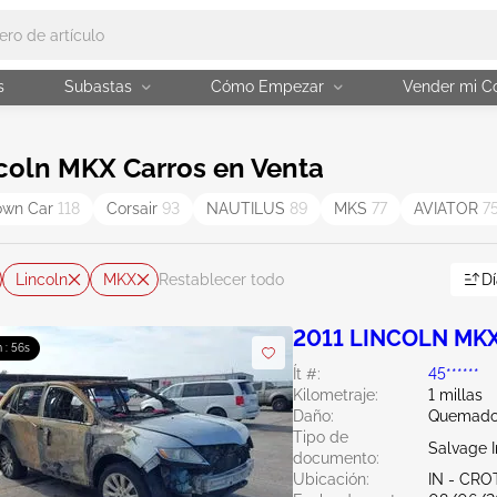
s
Subastas
Cómo Empezar
Vender mi C
coln MKX Carros en Venta
own Car
118
Corsair
93
NAUTILUS
89
MKS
77
AVIATOR
7
Lincoln
MKX
Dí
Restablecer todo
2011 LINCOLN MKX
 : 55s
Ít #:
45******
Kilometraje:
1 millas
Daño:
Quemado 
Tipo de
Salvage 
documento:
Ubicación:
IN - CR