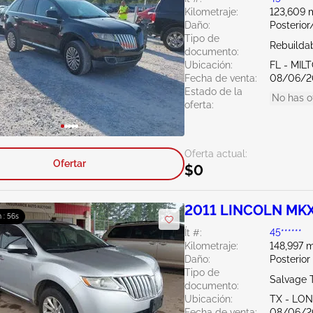
Kilometraje:
123,609 m
Daño:
Posterio
Tipo de
Rebuildab
documento:
Ubicación:
FL - MIL
Fecha de venta:
08/06/2
Estado de la
No has o
oferta:
Oferta actual:
Ofertar
$0
2011 LINCOLN MKX
 : 55s
Ít #:
45******
Kilometraje:
148,997 m
Daño:
Posterior
Tipo de
Salvage 
documento:
Ubicación:
TX - LO
Fecha de venta:
08/06/2