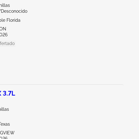
illas
r/Desconocido
le Florida
TON
026
fertado
 3.7L
illas
Texas
NGVIEW
026