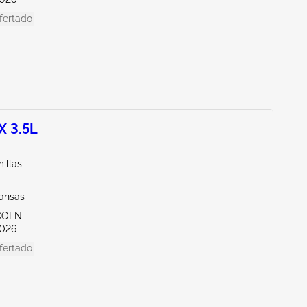
fertado
 3.5L
illas
kansas
NCOLN
026
fertado