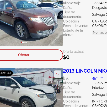
Kilometraje:
122,347 m
Daño:
Desgaste
Tipo de
Salvage C
documento:
Ubicación:
CA - GA
Fecha de venta:
08/06/2
Estado de la
No has o
oferta:
Oferta actual:
Ofertar
$0
2013 LINCOLN MK
: 18m : 55s
Ít #:
45******
Kilometraje:
155,977 m
Daño:
Interfaz
Tipo de
Salvage 
documento:
Ubicación:
IN - FO
Fecha de venta:
08/07/2