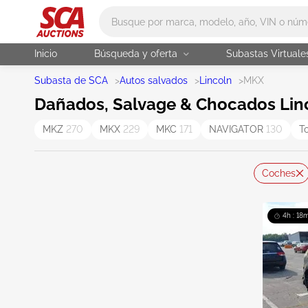
Main search
Inicio
Búsqueda y oferta
Subastas Virtuale
Subasta de SCA
>
Autos salvados
>
Lincoln
>
MKX
Dañados, Salvage & Chocados Lin
MKZ
270
MKX
229
MKC
171
NAVIGATOR
130
T
Coches
4h : 18m