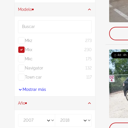
Modelo
Buscar
Mkz
273
Mkx
230
4d : 4h 
Mkc
175
Navigator
132
Town car
117
Mostrar más
Año
De
A