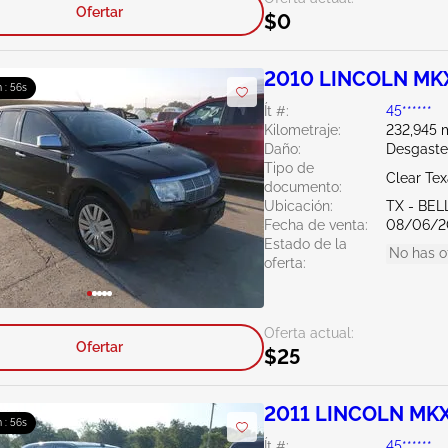
Ofertar
$0
2010 LINCOLN MKX
 : 55s
Ít #:
45******
Kilometraje:
232,945 m
Daño:
Desgaste
Tipo de
Clear Te
documento:
Ubicación:
TX - BE
Fecha de venta:
08/06/2
Estado de la
No has o
oferta:
Oferta actual:
Ofertar
$25
2011 LINCOLN MKX
 : 55s
Ít #:
45******