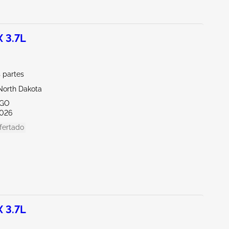
 3.7L
 partes
North Dakota
RGO
026
fertado
 3.7L