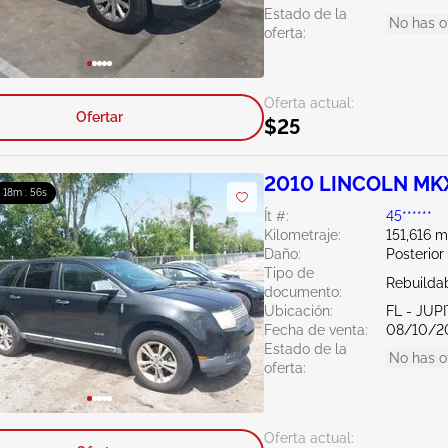
Estado de la
No has o
oferta:
Oferta actual:
Ofertar
$25
2010 LINCOLN MKX
: 18m : 55s
Ít #:
45******
Kilometraje:
151,616 m
Daño:
Posterior
Tipo de
Rebuildab
documento:
Ubicación:
FL - JUP
Fecha de venta:
08/10/2
Estado de la
No has o
oferta:
Oferta actual: