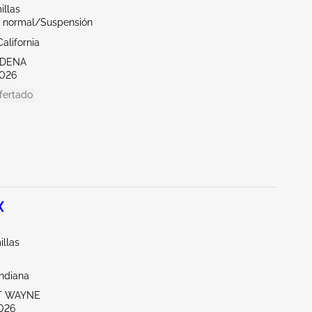
illas
 normal/Suspensión
alifornia
RDENA
026
fertado
X
illas
Indiana
RT WAYNE
026