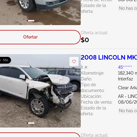
Estado de la
No has o
oferta:
Oferta actual:
Ofertar
$0
2008 LINCOLN MKX
 : 55s
Ít #:
45******
Kilometraje:
182,340 m
Daño:
Interfaz
Tipo de
Clear Ar
documento:
Ubicación:
AR - LI
Fecha de venta:
08/06/2
Estado de la
No has o
oferta:
Oferta actual: