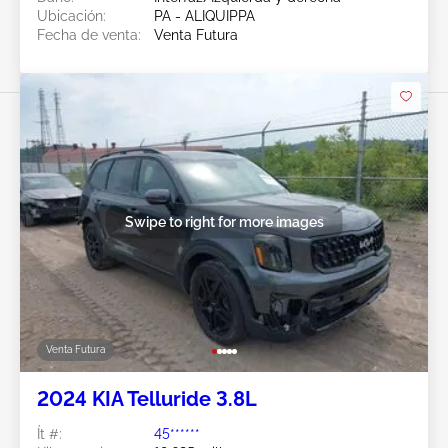
Ubicación:
PA - ALIQUIPPA
Fecha de venta:
Venta Futura
Swipe to right for more images
Venta Futura
2024 KIA Telluride 3.8L
Ít #:
45******