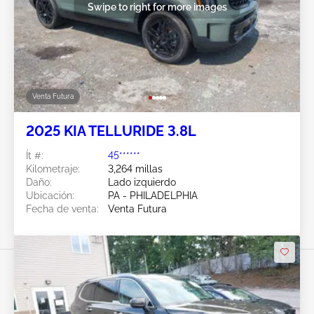
Swipe to right for more images
Venta Futura
2025 KIA TELLURIDE 3.8L
Ít #:
45******
Kilometraje:
3,264 millas
Daño:
Lado izquierdo
Ubicación:
PA - PHILADELPHIA
Fecha de venta:
Venta Futura