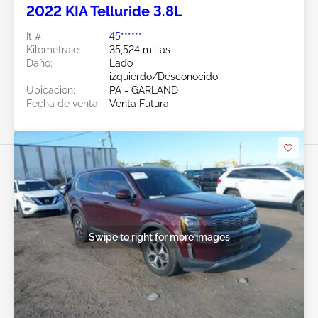
2022 KIA Telluride 3.8L
Ít #:
45******
Kilometraje:
35,524 millas
Daño:
Lado
izquierdo/Desconocido
Ubicación:
PA - GARLAND
Fecha de venta:
Venta Futura
Swipe to right for more images