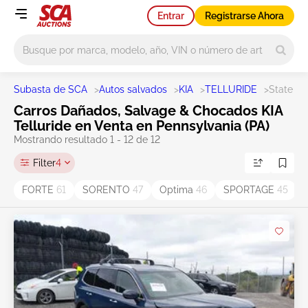
Entrar
Registrarse Ahora
Main search
Subasta de SCA
>
Autos salvados
>
KIA
>
TELLURIDE
>
State PA
Carros Dañados, Salvage & Chocados KIA
Telluride en Venta en Pennsylvania (PA)
Mostrando resultado 1 - 12 de 12
Filter
4
FORTE
61
SORENTO
47
Optima
46
SPORTAGE
45