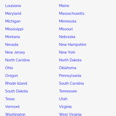
Louisiana
Maine
Maryland
Massachusetts
Michigan
Minnesota
Mississippi
Missouri
Montana
Nebraska
Nevada
New Hampshire
New Jersey
New York
North Carolina
North Dakota
Ohio
Oklahoma
Oregon
Pennsylvania
Rhode Island
South Carolina
South Dakota
Tennessee
Texas
Utah
Vermont
Virginia
Washington
West Virginia