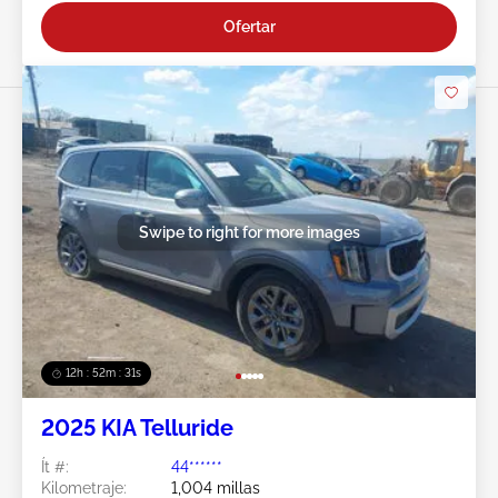
Ofertar
Swipe to right for more images
12h : 52m : 29s
2025 KIA Telluride
Ít #:
44******
Kilometraje:
1,004 millas