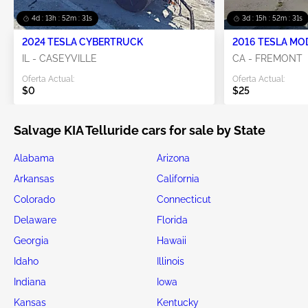
4d : 13h : 52m : 29s
3d : 15h : 52m : 29s
2024 TESLA CYBERTRUCK
2016 TESLA MO
IL - CASEYVILLE
CA - FREMONT
Oferta Actual:
Oferta Actual:
$0
$25
Salvage KIA Telluride cars for sale by State
Alabama
Arizona
Arkansas
California
Colorado
Connecticut
Delaware
Florida
Georgia
Hawaii
Idaho
Illinois
Indiana
Iowa
Kansas
Kentucky