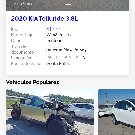
Venta Futura
2020 KIA Telluride 3.8L
Ít #:
44******
Kilometraje:
77,949 millas
Daño:
Posterior
Tipo de
Salvage New Jersey
documento:
Ubicación:
PA - PHILADELPHIA
Fecha de venta:
Venta Futura
Vehículos Populares