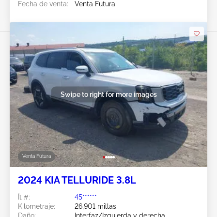
Fecha de venta:
Venta Futura
Swipe to right for more images
Venta Futura
2024 KIA TELLURIDE 3.8L
Ít #:
45******
Kilometraje:
26,901 millas
Daño:
Interfaz/Izquierda y derecha