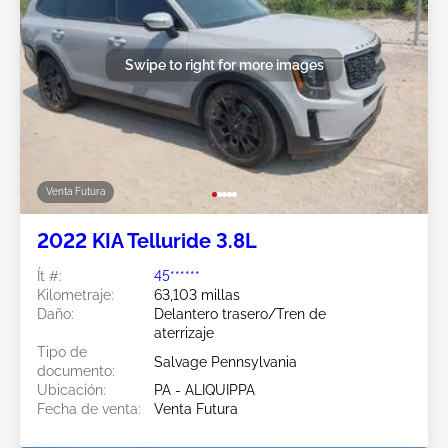
Swipe to right for more images
Venta Futura
2022 KIA Telluride 3.8L
Ít #:
45******
Kilometraje:
63,103 millas
Daño:
Delantero trasero/Tren de
aterrizaje
Tipo de
Salvage Pennsylvania
documento:
Ubicación:
PA - ALIQUIPPA
Fecha de venta:
Venta Futura