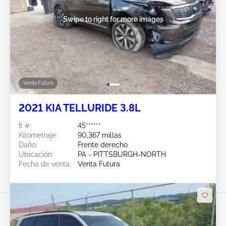
Swipe to right for more images
Venta Futura
2021 KIA TELLURIDE 3.8L
Ít #:
45******
Kilometraje:
90,367 millas
Daño:
Frente derecho
Ubicación:
PA - PITTSBURGH-NORTH
Fecha de venta:
Venta Futura