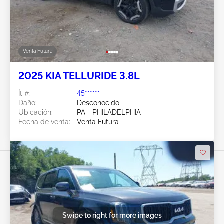
Venta Futura
2025 KIA TELLURIDE 3.8L
Ít #:
45******
Daño:
Desconocido
Ubicación:
PA - PHILADELPHIA
Fecha de venta:
Venta Futura
Swipe to right for more images