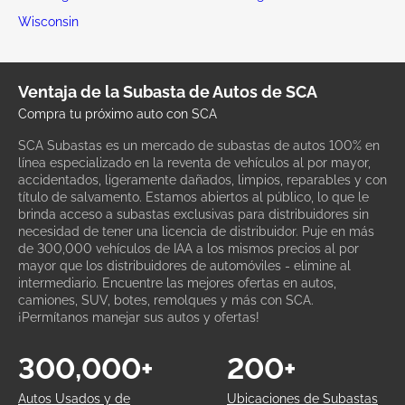
Wisconsin
Ventaja de la Subasta de Autos de SCA
Compra tu próximo auto con SCA
SCA Subastas es un mercado de subastas de autos 100% en
línea especializado en la reventa de vehículos al por mayor,
accidentados, ligeramente dañados, limpios, reparables y con
título de salvamento. Estamos abiertos al público, lo que le
brinda acceso a subastas exclusivas para distribuidores sin
necesidad de tener una licencia de distribuidor. Puje en más
de 300,000 vehículos de IAA a los mismos precios al por
mayor que los distribuidores de automóviles - elimine al
intermediario. Encuentre las mejores ofertas en autos,
camiones, SUV, botes, remolques y más con SCA.
¡Permítanos manejar sus autos y ofertas!
300,000+
200+
Autos Usados y de
Ubicaciones de Subastas