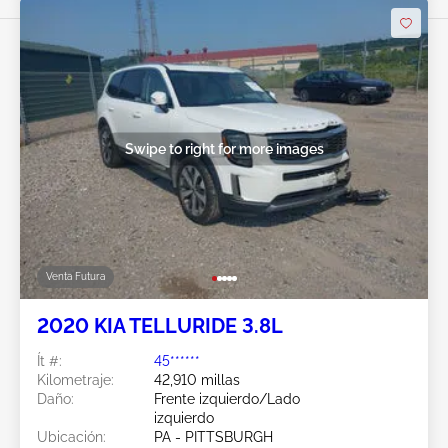
Swipe to right for more images
Venta Futura
2020 KIA TELLURIDE 3.8L
Ít #:
45******
Kilometraje:
42,910 millas
Daño:
Frente izquierdo/Lado
izquierdo
Ubicación:
PA - PITTSBURGH