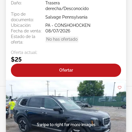
Daño:
Trasera
derecha/Desconocido
Tipo de
Salvage Pennsylvania
documento:
Ubicación:
PA - CONSHOHOCKEN
Fecha de venta:
08/07/2026
Estado de la
No has ofertado
oferta:
Oferta actual:
$25
Ofertar
Swipe to right for more images