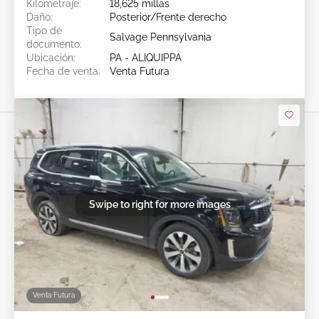
Kilometraje:
18,625 millas
Daño:
Posterior/Frente derecho
Tipo de
Salvage Pennsylvania
documento:
Ubicación:
PA - ALIQUIPPA
Fecha de venta:
Venta Futura
Swipe to right for more images
Venta Futura