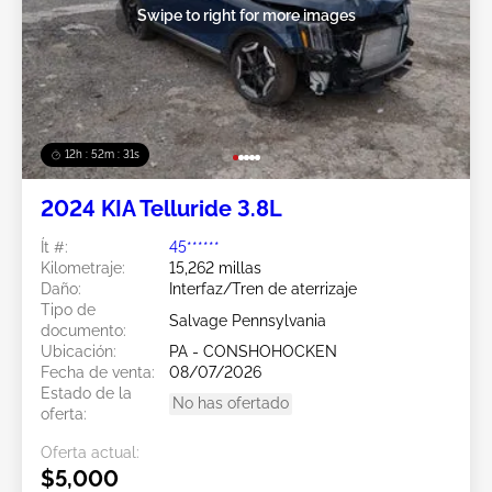
Swipe to right for more images
12h : 52m : 29s
2024 KIA Telluride 3.8L
Ít #:
45******
Kilometraje:
15,262 millas
Daño:
Interfaz/Tren de aterrizaje
Tipo de
Salvage Pennsylvania
documento:
Ubicación:
PA - CONSHOHOCKEN
Fecha de venta:
08/07/2026
Estado de la
No has ofertado
oferta:
Oferta actual:
$5,000