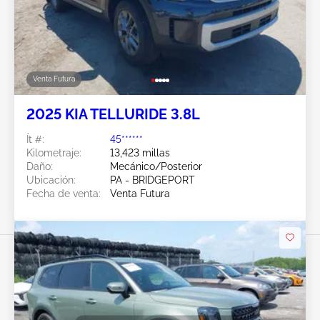
Venta Futura
2025 KIA TELLURIDE 3.8L
Ít #:
45******
Kilometraje:
13,423 millas
Daño:
Mecánico/Posterior
Ubicación:
PA - BRIDGEPORT
Fecha de venta:
Venta Futura