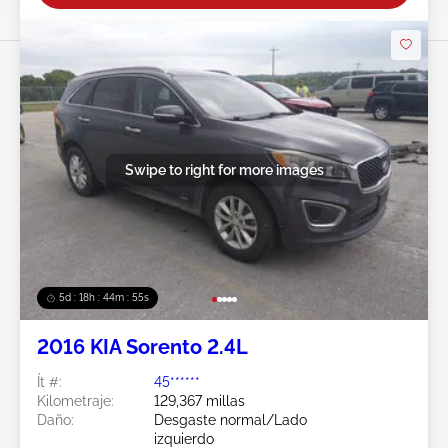
Swipe to right for more images
5d : 18h : 44m : 52s
2016 KIA Sorento 2.4L
Ít #:
45******
Kilometraje:
129,367 millas
Daño:
Desgaste normal/Lado
izquierdo