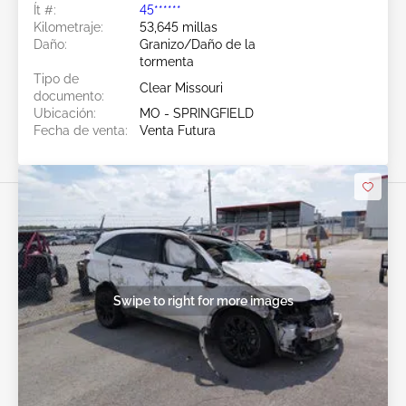
Ít #:
45******
Kilometraje:
53,645 millas
Daño:
Granizo/Daño de la
tormenta
Tipo de
Clear Missouri
documento:
Ubicación:
MO - SPRINGFIELD
Fecha de venta:
Venta Futura
Swipe to right for more images