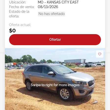
Ubicación:
MO - KANSAS CITY EAST
Fecha de venta:
08/13/2026
Estado de la
No has ofertado
oferta:
Oferta actual:
$0
Ofertar
Swipe to right for more images