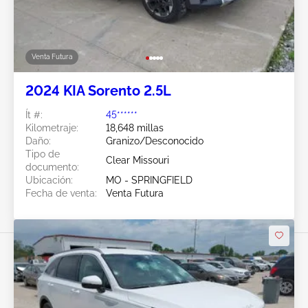
Venta Futura
2024 KIA Sorento 2.5L
Ít #:
45******
Kilometraje:
18,648 millas
Daño:
Granizo/Desconocido
Tipo de
Clear Missouri
documento:
Ubicación:
MO - SPRINGFIELD
Fecha de venta:
Venta Futura