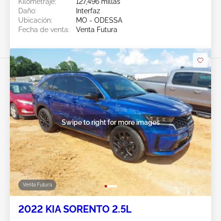
Kilometraje:
127,496 millas
Daño:
Interfaz
Ubicación:
MO - ODESSA
Fecha de venta:
Venta Futura
Swipe to right for more images
Venta Futura
2022 KIA SORENTO 2.5L