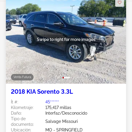
Swipe to right for more images
Venta Futura
2018 KIA Sorento 3.3L
Ít #:
45******
Kilometraje:
175,417 millas
Daño:
Interfaz/Desconocido
Tipo de
Salvage Missouri
documento:
Ubicación:
MO - SPRINGFIELD