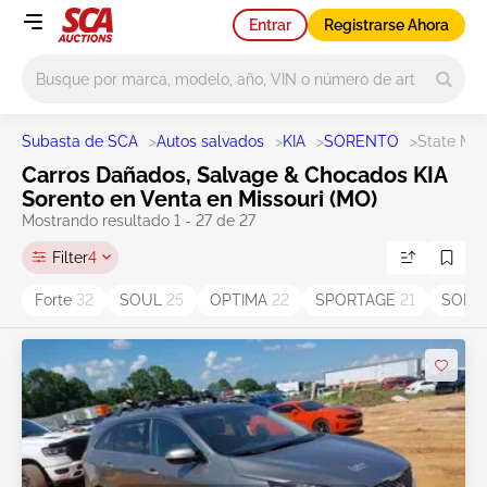
Entrar
Registrarse Ahora
Main search
Subasta de SCA
>
Autos salvados
>
KIA
>
SORENTO
>
State MO
Carros Dañados, Salvage & Chocados KIA
Sorento en Venta en Missouri (MO)
Mostrando resultado 1 - 27 de 27
Filter
4
Forte
32
SOUL
25
OPTIMA
22
SPORTAGE
21
SORE