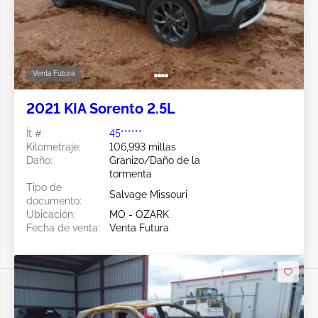
Venta Futura
2021 KIA Sorento 2.5L
Ít #:
45******
Kilometraje:
106,993 millas
Daño:
Granizo/Daño de la
tormenta
Tipo de
Salvage Missouri
documento:
Ubicación:
MO - OZARK
Fecha de venta:
Venta Futura