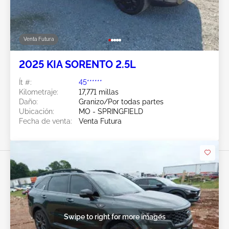
Venta Futura
2025 KIA SORENTO 2.5L
Ít #:
45******
Kilometraje:
17,771 millas
Daño:
Granizo/Por todas partes
Ubicación:
MO - SPRINGFIELD
Fecha de venta:
Venta Futura
Swipe to right for more images