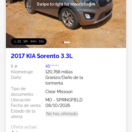
Swipe to right for more images
2d : 18h : 44m : 52s
2017 KIA Sorento 3.3L
Ít #:
45******
Kilometraje:
120,768 millas
Daño:
Granizo/Daño de la
tormenta
Tipo de
Clear Missouri
documento:
Ubicación:
MO - SPRINGFIELD
Fecha de venta:
08/10/2026
Estado de la
No has ofertado
oferta:
Oferta actual: