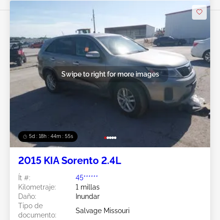
Swipe to right for more images
5d : 18h : 44m : 52s
2015 KIA Sorento 2.4L
Ít #:
45******
Kilometraje:
1 millas
Daño:
Inundar
Tipo de
Salvage Missouri
documento: