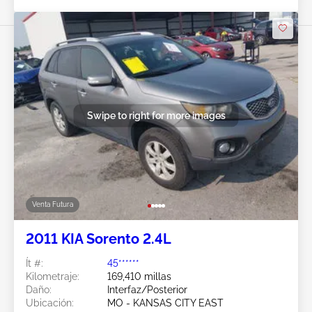
Swipe to right for more images
Venta Futura
2011 KIA Sorento 2.4L
Ít #:
45******
Kilometraje:
169,410 millas
Daño:
Interfaz/Posterior
Ubicación:
MO - KANSAS CITY EAST