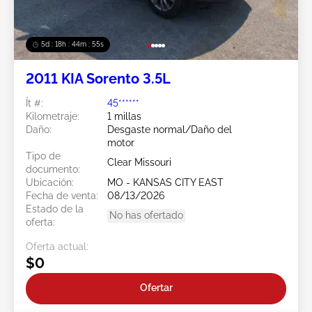
5d : 18h : 44m : 52s
2011 KIA Sorento 3.5L
Ít #:
45******
Kilometraje:
1 millas
Daño:
Desgaste normal/Daño del
motor
Tipo de
Clear Missouri
documento:
Ubicación:
MO - KANSAS CITY EAST
Fecha de venta:
08/13/2026
Estado de la
No has ofertado
oferta:
Oferta actual:
$0
Ofertar