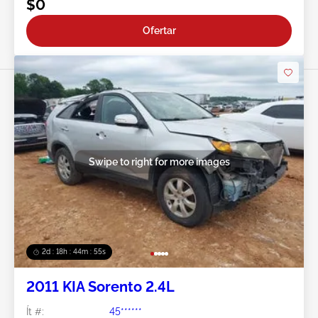
$0
Ofertar
Swipe to right for more images
2d : 18h : 44m : 52s
2011 KIA Sorento 2.4L
Ít #:
45******