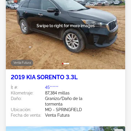
Swipe to right for more images
Venta Futura
2019 KIA SORENTO 3.3L
Ít #:
45******
Kilometraje:
87,384 millas
Daño:
Granizo/Daño de la
tormenta
Ubicación:
MO - SPRINGFIELD
Fecha de venta:
Venta Futura