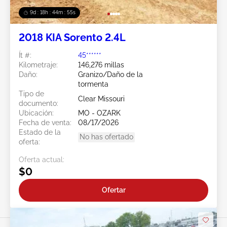
9d : 18h : 44m : 52s
2018 KIA Sorento 2.4L
Ít #:
45******
Kilometraje:
146,276 millas
Daño:
Granizo/Daño de la
tormenta
Tipo de
Clear Missouri
documento:
Ubicación:
MO - OZARK
Fecha de venta:
08/17/2026
Estado de la
No has ofertado
oferta:
Oferta actual:
$0
Ofertar