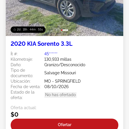
2d : 18h : 44m : 52s
2020 KIA Sorento 3.3L
Ít #:
45******
Kilometraje:
130,933 millas
Daño:
Granizo/Desconocido
Tipo de
Salvage Missouri
documento:
Ubicación:
MO - SPRINGFIELD
Fecha de venta:
08/10/2026
Estado de la
No has ofertado
oferta:
Oferta actual:
$0
Ofertar