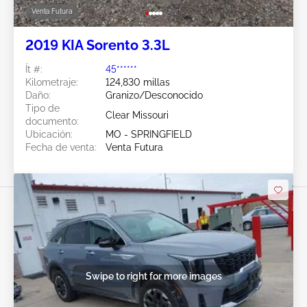
Venta Futura
2019 KIA Sorento 3.3L
Ít #:
45******
Kilometraje:
124,830 millas
Daño:
Granizo/Desconocido
Tipo de
Clear Missouri
documento:
Ubicación:
MO - SPRINGFIELD
Fecha de venta:
Venta Futura
Swipe to right for more images