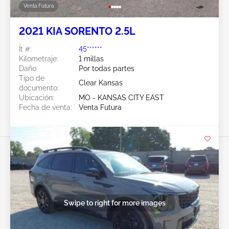
Venta Futura
2021 KIA SORENTO 2.5L
Ít #:
45******
Kilometraje:
1 millas
Daño:
Por todas partes
Tipo de
Clear Kansas
documento:
Ubicación:
MO - KANSAS CITY EAST
Fecha de venta:
Venta Futura
Swipe to right for more images