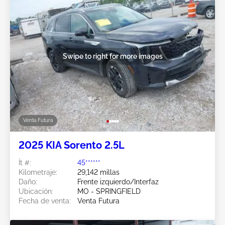
Swipe to right for more images
Venta Futura
2025 KIA Sorento 2.5L
Ít #:
45******
Kilometraje:
29,142 millas
Daño:
Frente izquierdo/Interfaz
Ubicación:
MO - SPRINGFIELD
Fecha de venta:
Venta Futura