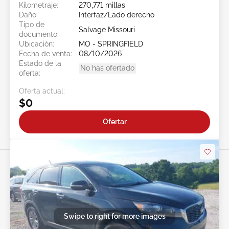
Kilometraje:
270,771 millas
Daño:
Interfaz/Lado derecho
Tipo de
Salvage Missouri
documento:
Ubicación:
MO - SPRINGFIELD
Fecha de venta:
08/10/2026
Estado de la
No has ofertado
oferta:
Oferta actual:
$0
Ofertar
Swipe to right for more images