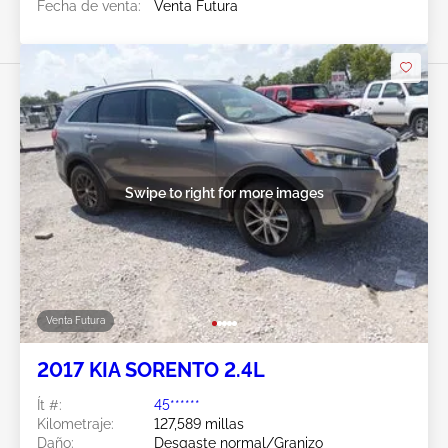
Fecha de venta:
Venta Futura
Swipe to right for more images
Venta Futura
2017 KIA SORENTO 2.4L
Ít #:
45******
Kilometraje:
127,589 millas
Daño:
Desgaste normal/Granizo