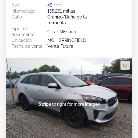
Ít #:
45******
Kilometraje:
155,261 millas
Daño:
Granizo/Daño de la
tormenta
Tipo de
Clear Missouri
documento:
Ubicación:
MO - SPRINGFIELD
Fecha de venta:
Venta Futura
Swipe to right for more images