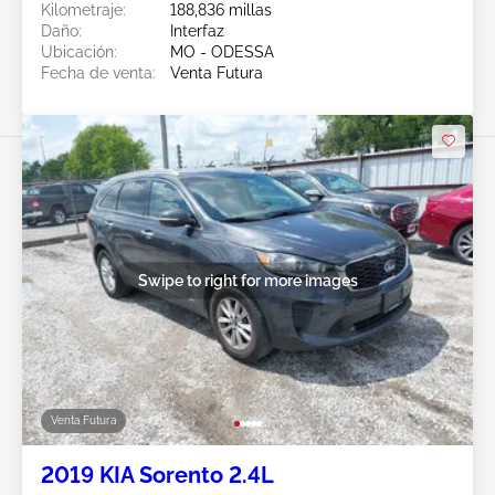
Kilometraje:
188,836 millas
Daño:
Interfaz
Ubicación:
MO - ODESSA
Fecha de venta:
Venta Futura
Swipe to right for more images
Venta Futura
2019 KIA Sorento 2.4L