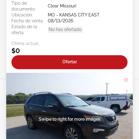
Tipo de
Clear Missouri
documento:
Ubicación:
MO - KANSAS CITY EAST
Fecha de venta:
08/13/2026
Estado de la
No has ofertado
oferta:
Oferta actual:
$0
Ofertar
Swipe to right for more images