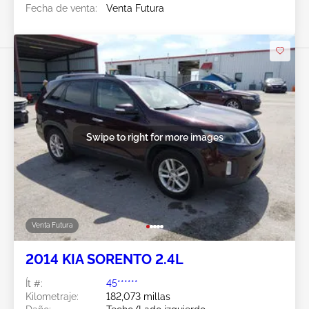
Fecha de venta:
Venta Futura
Swipe to right for more images
Venta Futura
2014 KIA SORENTO 2.4L
Ít #:
45******
Kilometraje:
182,073 millas