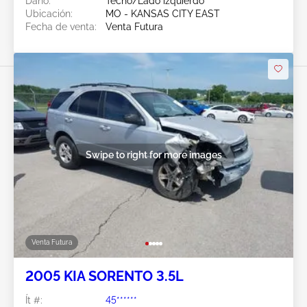
Daño:
Techo/Lado izquierdo
Ubicación:
MO - KANSAS CITY EAST
Fecha de venta:
Venta Futura
Swipe to right for more images
Venta Futura
2005 KIA SORENTO 3.5L
Ít #:
45******