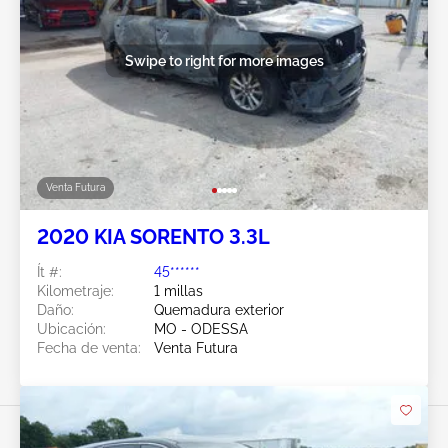
Swipe to right for more images
Venta Futura
2020 KIA SORENTO 3.3L
Ít #:
45******
Kilometraje:
1 millas
Daño:
Quemadura exterior
Ubicación:
MO - ODESSA
Fecha de venta:
Venta Futura