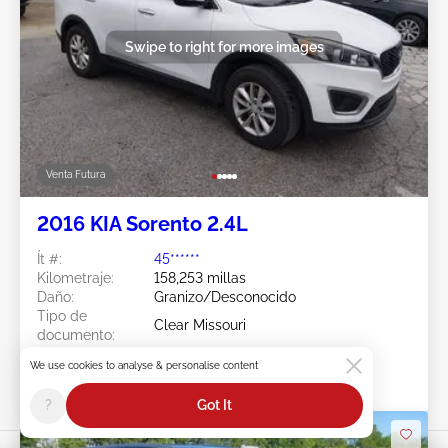
Swipe to right for more images
Venta Futura
2016 KIA Sorento 2.4L
Ít #:
45******
Kilometraje:
158,253 millas
Daño:
Granizo/Desconocido
Tipo de
Clear Missouri
documento:
Ubicación:
MO - SPRINGFIELD
We use cookies to analyse & personalise content
Fecha de venta:
Venta Futura
?
Got It