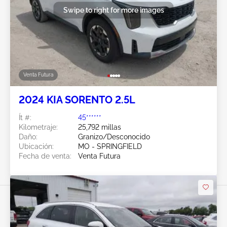
Swipe to right for more images
Venta Futura
2024 KIA SORENTO 2.5L
Ít #:
45******
Kilometraje:
25,792 millas
Daño:
Granizo/Desconocido
Ubicación:
MO - SPRINGFIELD
Fecha de venta:
Venta Futura