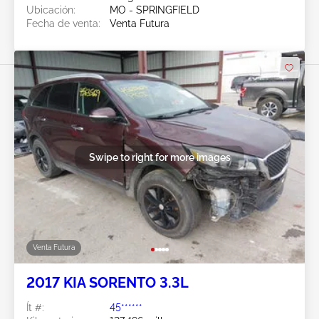
Ubicación:
MO - SPRINGFIELD
Fecha de venta:
Venta Futura
Swipe to right for more images
Venta Futura
2017 KIA SORENTO 3.3L
Ít #:
45******