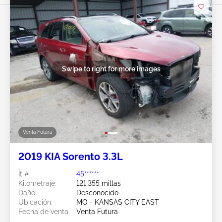
Swipe to right for more images
Venta Futura
2019 KIA Sorento 3.3L
Ít #:
45******
Kilometraje:
121,355 millas
Daño:
Desconocido
Ubicación:
MO - KANSAS CITY EAST
Fecha de venta:
Venta Futura