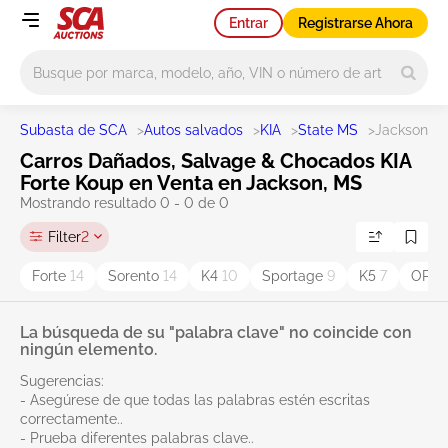
Entrar
Registrarse Ahora
Main search
Subasta de SCA
>
Autos salvados
>
KIA
>
State MS
>
Jackson
Carros Dañados, Salvage & Chocados KIA
Forte Koup en Venta en Jackson, MS
Mostrando resultado 0 - 0 de 0
Filter
2
Forte
14
Sorento
14
K4
10
Sportage
9
K5
7
OPT
La búsqueda de su "palabra clave" no coincide con
ningún elemento.
Sugerencias:
- Asegúrese de que todas las palabras estén escritas
correctamente..
- Prueba diferentes palabras clave..