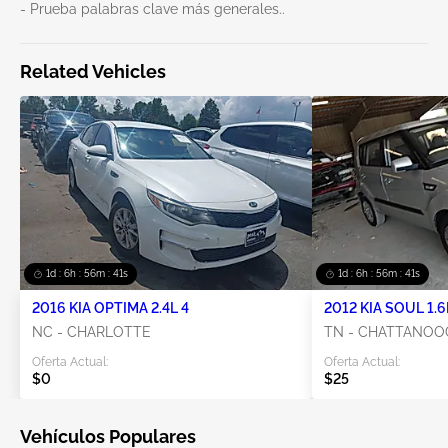
- Prueba palabras clave más generales..
Related Vehicles
1d : 6h : 56m : 41s
1d : 6h : 56m : 41s
2016 KIA OPTIMA 2.4L 4
2012 KIA SOUL 1.6
NC - CHARLOTTE
TN - CHATTANOO
Oferta Actual:
Oferta Actual:
$0
$25
Vehículos Populares