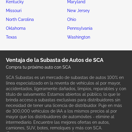
Kentucky
Maryland
Missouri
New Jersey
North Carolina
Ohio
Oklahoma
Pennsylvania
Texas
Washington
Ventaja de la Subasta de Autos de SCA
Compra tu próximo auto con SCA
SCA Subastas es un mercado de subastas de autos 100% en
línea especializado en la reventa de vehículos al por mayor,
accidentados, ligeramente dañados, limpios, reparables y con
título de salvamento. Estamos abiertos al público, lo que le
brinda acceso a subastas exclusivas para distribuidores sin
necesidad de tener una licencia de distribuidor. Puje en más
de 300,000 vehículos de IAA a los mismos precios al por
mayor que los distribuidores de automóviles - elimine al
intermediario. Encuentre las mejores ofertas en autos,
camiones, SUV, botes, remolques y más con SCA.