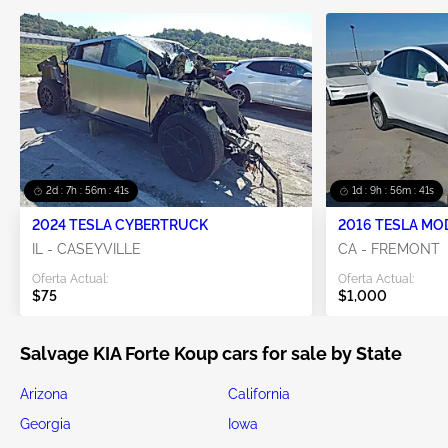
2d : 7h : 56m : 41s
1d : 9h : 56m : 41s
2024 TESLA CYBERTRUCK
2016 TESLA MO
IL - CASEYVILLE
CA - FREMONT
Oferta Actual:
Oferta Actual:
$75
$1,000
Salvage KIA Forte Koup cars for sale by State
Arizona
California
Georgia
Iowa