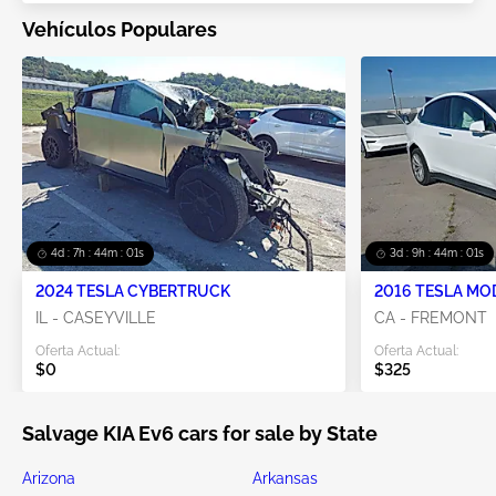
Vehículos Populares
4d : 7h : 44m : 01s
3d : 9h : 44m : 01s
2024 TESLA CYBERTRUCK
2016 TESLA MO
IL - CASEYVILLE
CA - FREMONT
Oferta Actual:
Oferta Actual:
$0
$325
Salvage KIA Ev6 cars for sale by State
Arizona
Arkansas