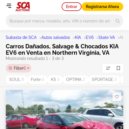
Entrar
Registrarse Ahora
Main search
Subasta de SCA
>
Autos salvados
>
KIA
>
EV6
>
State VA
>
Nort
Carros Dañados, Salvage & Chocados KIA
EV6 en Venta en Northern Virginia, VA
Mostrando resultado 1 - 3 de 3
Filter
6
SOUL
8
Forte
6
K5
3
OPTIMA
2
SPORTAGE
2
Ri