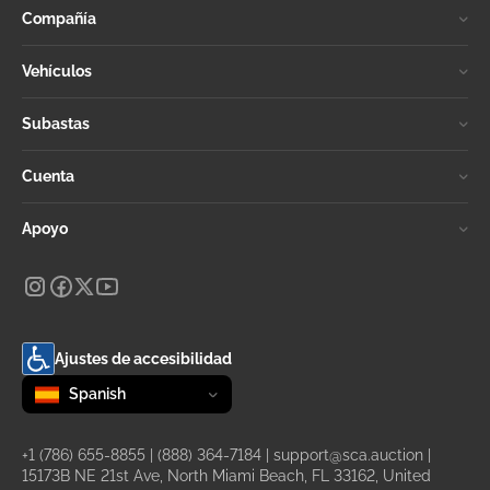
Compañía
Vehículos
Subastas
Cuenta
Apoyo
Ajustes de accesibilidad
Change language
selected
Spanish
+1 (786) 655-8855
|
(888) 364-7184
|
support@sca.auction
|
15173B NE 21st Ave, North Miami Beach, FL 33162, United