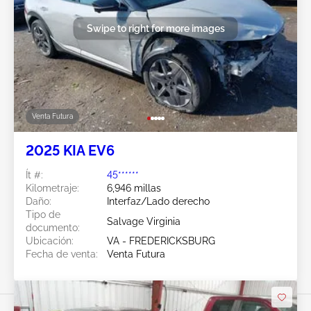
Swipe to right for more images
Venta Futura
2025 KIA EV6
Ít #:
45******
Kilometraje:
6,946 millas
Daño:
Interfaz/Lado derecho
Tipo de
Salvage Virginia
documento:
Ubicación:
VA - FREDERICKSBURG
Fecha de venta:
Venta Futura