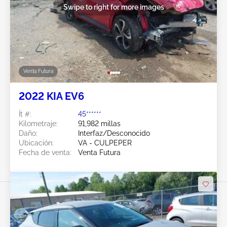
Swipe to right for more images
Venta Futura
2022 KIA EV6
Ít #:
45******
Kilometraje:
91,982 millas
Daño:
Interfaz/Desconocido
Ubicación:
VA - CULPEPER
Fecha de venta:
Venta Futura