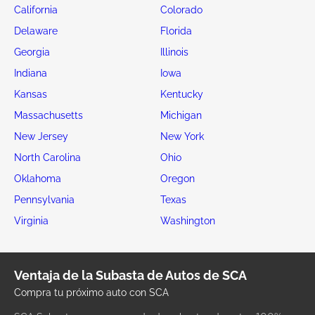
California
Colorado
Delaware
Florida
Georgia
Illinois
Indiana
Iowa
Kansas
Kentucky
Massachusetts
Michigan
New Jersey
New York
North Carolina
Ohio
Oklahoma
Oregon
Pennsylvania
Texas
Virginia
Washington
Ventaja de la Subasta de Autos de SCA
Compra tu próximo auto con SCA