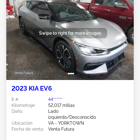
Swipe to right for more images
Venta Futura
2023 KIA EV6
Ít #:
44******
Kilometraje:
52,017 millas
Daño:
Lado
izquierdo/Desconocido
Ubicación:
VA - YORKTOWN
Fecha de venta:
Venta Futura