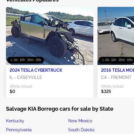
3d : 10h : 35m : 09s
2d : 12h : 35m : 09s
2024 TESLA CYBERTRUCK
2016 TESLA MO
IL - CASEYVILLE
CA - FREMONT
Oferta Actual:
Oferta Actual:
$0
$325
Salvage KIA Borrego cars for sale by State
Kentucky
New Mexico
Pennsylvania
South Dakota