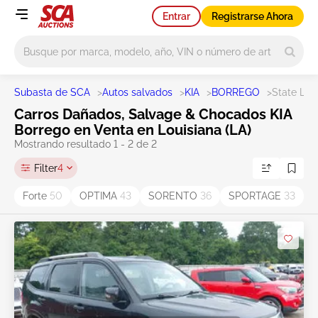
Entrar
Registrarse Ahora
Main search
Subasta de SCA
>
Autos salvados
>
KIA
>
BORREGO
>
State LA
Carros Dañados, Salvage & Chocados KIA
Borrego en Venta en Louisiana (LA)
Mostrando resultado 1 - 2 de 2
Filter
4
Forte
50
OPTIMA
43
SORENTO
36
SPORTAGE
33