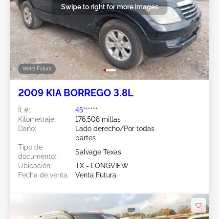
Swipe to right for more images
Venta Futura
2009 KIA BORREGO 3.8L
Ít #:
45******
Kilometraje:
176,508 millas
Daño:
Lado derecho/Por todas
partes
Tipo de
Salvage Texas
documento:
Ubicación:
TX - LONGVIEW
Fecha de venta:
Venta Futura