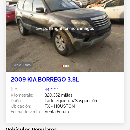
Swipe to right for more images
Venta Futura
2009 KIA BORREGO 3.8L
Ít #:
44******
Kilometraje:
320,352 millas
Daño:
Lado izquierdo/Suspensión
Ubicación:
TX - HOUSTON
Fecha de venta:
Venta Futura
Vehículos Populares