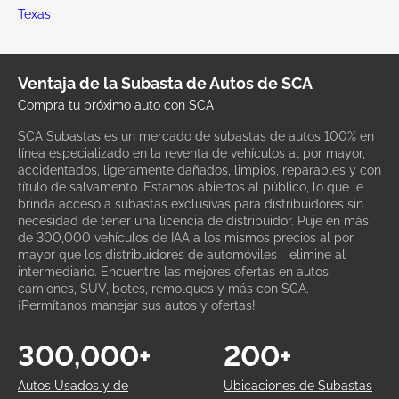
Texas
Ventaja de la Subasta de Autos de SCA
Compra tu próximo auto con SCA
SCA Subastas es un mercado de subastas de autos 100% en
línea especializado en la reventa de vehículos al por mayor,
accidentados, ligeramente dañados, limpios, reparables y con
título de salvamento. Estamos abiertos al público, lo que le
brinda acceso a subastas exclusivas para distribuidores sin
necesidad de tener una licencia de distribuidor. Puje en más
de 300,000 vehículos de IAA a los mismos precios al por
mayor que los distribuidores de automóviles - elimine al
intermediario. Encuentre las mejores ofertas en autos,
camiones, SUV, botes, remolques y más con SCA.
¡Permítanos manejar sus autos y ofertas!
300,000+
200+
Autos Usados y de
Ubicaciones de Subastas