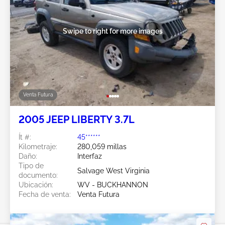
Swipe to right for more images
Venta Futura
2005 JEEP LIBERTY 3.7L
Ít #:
45******
Kilometraje:
280,059 millas
Daño:
Interfaz
Tipo de
Salvage West Virginia
documento:
Ubicación:
WV - BUCKHANNON
Fecha de venta:
Venta Futura