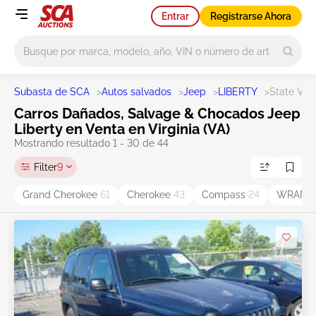
Entrar
Registrarse Ahora
Main search
Subasta de SCA
>
Autos salvados
>
Jeep
>
LIBERTY
>
State VA
Carros Dañados, Salvage & Chocados Jeep
Liberty en Venta en Virginia (VA)
Mostrando resultado 1 - 30 de 44
Filter
9
Grand Cherokee
61
Cherokee
43
Compass
24
WRANG