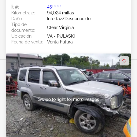
Ít #:
45******
Kilometraje:
94,024 millas
Daño:
Interfaz/Desconocido
Tipo de
Clear Virginia
documento:
Ubicación:
VA - PULASKI
Fecha de venta:
Venta Futura
Swipe to right for more images