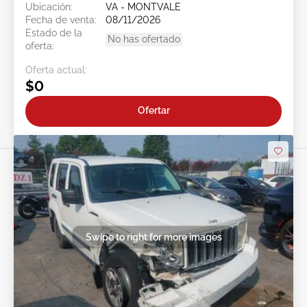
Ubicación:
VA - MONTVALE
Fecha de venta:
08/11/2026
Estado de la
No has ofertado
oferta:
Oferta actual:
$0
Ofertar
Swipe to right for more images