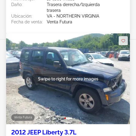
Daño:
Trasera derecha/Izquierda
trasera
Ubicación:
VA - NORTHERN VIRGINIA
Fecha de venta:
Venta Futura
Swipe to right for more images
Venta Futura
2012 JEEP Liberty 3.7L