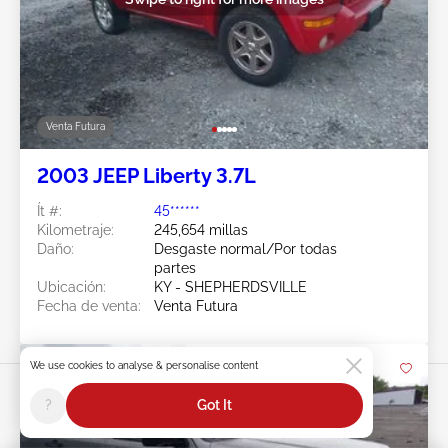
Venta Futura
2003 JEEP Liberty 3.7L
Ít #:
45******
Kilometraje:
245,654 millas
Daño:
Desgaste normal/Por todas
partes
Ubicación:
KY - SHEPHERDSVILLE
Fecha de venta:
Venta Futura
We use cookies to analyse & personalise content
?
Got It