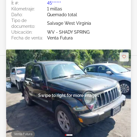
Ít #:
45******
Kilometraje:
1 millas
Daño:
Quemado total
Tipo de
Salvage West Virginia
documento:
Ubicación:
WV - SHADY SPRING
Fecha de venta:
Venta Futura
Swipe to right for more images
Venta Futura