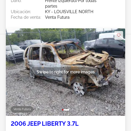
Daño:
Frente izquierdo/Por todas
partes
Ubicación:
KY - LOUISVILLE NORTH
Fecha de venta:
Venta Futura
Swipe to right for more images
Venta Futura
2006 JEEP LIBERTY 3.7L