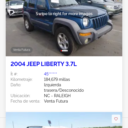
Swipe to right for more images
Venta Futura
2004 JEEP LIBERTY 3.7L
Ít #:
45******
Kilometraje:
184,679 millas
Daño:
Izquierda
trasera/Desconocido
Ubicación:
NC - RALEIGH
Fecha de venta:
Venta Futura