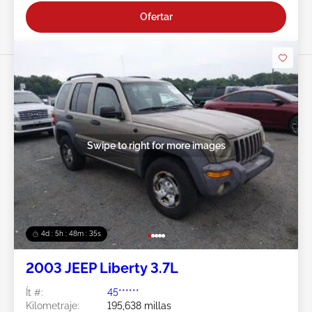
Ofertar
Swipe to right for more images
4d : 5h : 48m : 32s
2003 JEEP Liberty 3.7L
Ít #:
45******
Kilometraje:
195,638 millas