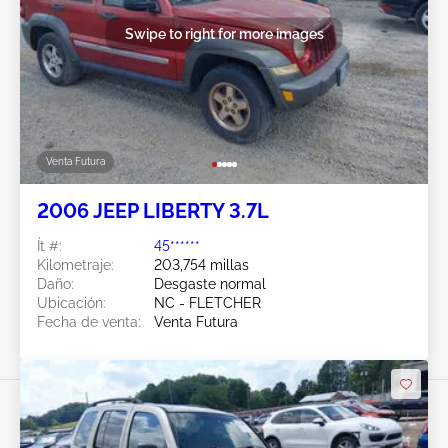
Swipe to right for more images
Venta Futura
2006 JEEP LIBERTY 3.7L
Ít #:
45******
Kilometraje:
203,754 millas
Daño:
Desgaste normal
Ubicación:
NC - FLETCHER
Fecha de venta:
Venta Futura