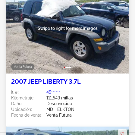
Swipe to right for more images
Venta Futura
2007 JEEP LIBERTY 3.7L
Ít #:
45******
Kilometraje:
111,543 millas
Daño:
Desconocido
Ubicación:
MD - ELKTON
Fecha de venta:
Venta Futura