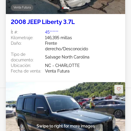
Venta Futura
2008 JEEP Liberty 3.7L
Ít #:
45******
Kilometraje:
146,395 millas
Daño:
Frente
derecho/Desconocido
Tipo de
Salvage North Carolina
documento:
Ubicación:
NC - CHARLOTTE
Fecha de venta:
Venta Futura
Swipe to right for more images