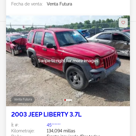
Fecha de venta:
Venta Futura
Swipe to right for more images
Venta Futura
2003 JEEP LIBERTY 3.7L
Ít #:
45******
Kilometraje:
134,094 millas