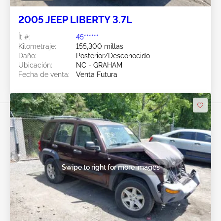
2005 JEEP LIBERTY 3.7L
Ít #:
45******
Kilometraje:
155,300 millas
Daño:
Posterior/Desconocido
Ubicación:
NC - GRAHAM
Fecha de venta:
Venta Futura
Swipe to right for more images