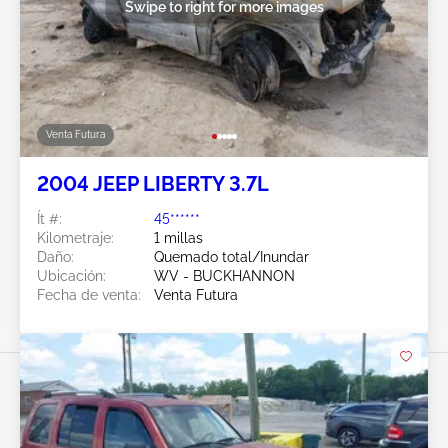
Swipe to right for more images
Venta Futura
2004 JEEP LIBERTY 3.7L
Ít #:
45******
Kilometraje:
1 millas
Daño:
Quemado total/Inundar
Ubicación:
WV - BUCKHANNON
Fecha de venta:
Venta Futura