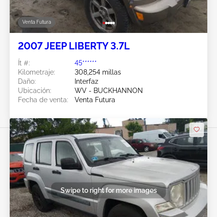
Venta Futura
2007 JEEP LIBERTY 3.7L
Ít #:
45******
Kilometraje:
308,254 millas
Daño:
Interfaz
Ubicación:
WV - BUCKHANNON
Fecha de venta:
Venta Futura
Swipe to right for more images