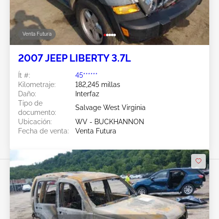
Venta Futura
2007 JEEP LIBERTY 3.7L
Ít #:
45******
Kilometraje:
182,245 millas
Daño:
Interfaz
Tipo de
Salvage West Virginia
documento:
Ubicación:
WV - BUCKHANNON
Fecha de venta:
Venta Futura