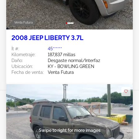
Venta Futura
2008 JEEP LIBERTY 3.7L
Ít #:
45******
Kilometraje:
187,837 millas
Daño:
Desgaste normal/Interfaz
Ubicación:
KY - BOWLING GREEN
Fecha de venta:
Venta Futura
Swipe to right for more images