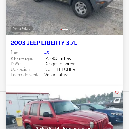
Venta Futura
2003 JEEP LIBERTY 3.7L
Ít #:
45******
Kilometraje:
145,963 millas
Daño:
Desgaste normal
Ubicación:
NC - FLETCHER
Fecha de venta:
Venta Futura
Swipe to right for more images