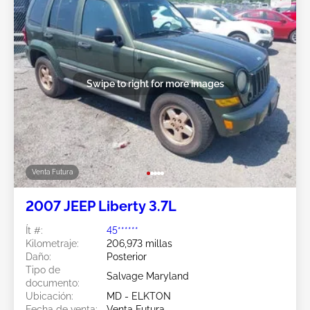
Swipe to right for more images
Venta Futura
2007 JEEP Liberty 3.7L
Ít #:
45******
Kilometraje:
206,973 millas
Daño:
Posterior
Tipo de
Salvage Maryland
documento:
Ubicación:
MD - ELKTON
Fecha de venta:
Venta Futura