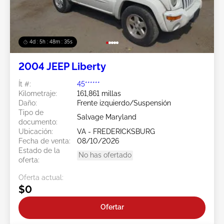
4d : 5h : 48m : 32s
2004 JEEP Liberty
Ít #:
45******
Kilometraje:
161,861 millas
Daño:
Frente izquierdo/Suspensión
Tipo de
Salvage Maryland
documento:
Ubicación:
VA - FREDERICKSBURG
Fecha de venta:
08/10/2026
Estado de la
No has ofertado
oferta:
Oferta actual:
$0
Ofertar