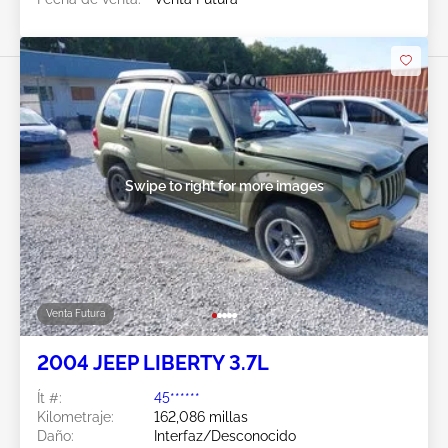
Swipe to right for more images
Venta Futura
2004 JEEP LIBERTY 3.7L
Ít #:
45******
Kilometraje:
162,086 millas
Daño:
Interfaz/Desconocido