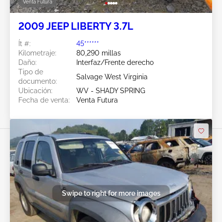
Venta Futura
2009 JEEP LIBERTY 3.7L
Ít #:
45******
Kilometraje:
80,290 millas
Daño:
Interfaz/Frente derecho
Tipo de
Salvage West Virginia
documento:
Ubicación:
WV - SHADY SPRING
Fecha de venta:
Venta Futura
Swipe to right for more images