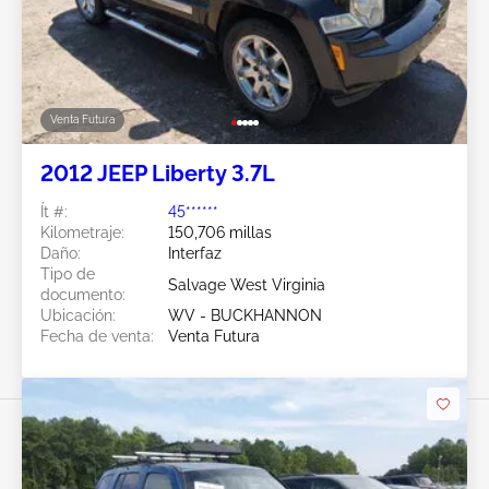
Venta Futura
2012 JEEP Liberty 3.7L
Ít #:
45******
Kilometraje:
150,706 millas
Daño:
Interfaz
Tipo de
Salvage West Virginia
documento:
Ubicación:
WV - BUCKHANNON
Fecha de venta:
Venta Futura