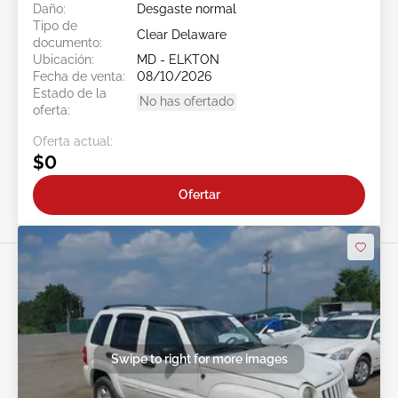
Daño:
Desgaste normal
Tipo de
Clear Delaware
documento:
Ubicación:
MD - ELKTON
Fecha de venta:
08/10/2026
Estado de la
No has ofertado
oferta:
Oferta actual:
$0
Ofertar
Swipe to right for more images