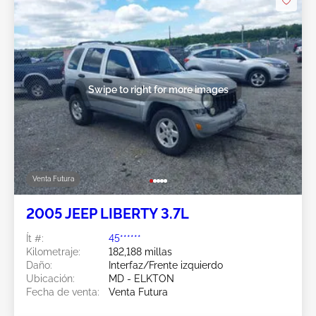
Swipe to right for more images
Venta Futura
2005 JEEP LIBERTY 3.7L
Ít #:
45******
Kilometraje:
182,188 millas
Daño:
Interfaz/Frente izquierdo
Ubicación:
MD - ELKTON
Fecha de venta:
Venta Futura