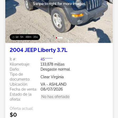
Swipe to right for more images
1d : 5h : 48m : 32s
2004 JEEP Liberty 3.7L
Ít #:
45******
Kilometraje:
133,878 millas
Daño:
Desgaste normal
Tipo de
Clear Virginia
documento:
Ubicación:
VA - ASHLAND
Fecha de venta:
08/07/2026
Estado de la
No has ofertado
oferta:
Oferta actual:
$0