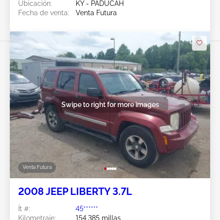
Ubicación:
KY - PADUCAH
Fecha de venta:
Venta Futura
Swipe to right for more images
Venta Futura
2008 JEEP LIBERTY 3.7L
Ít #:
45******
Kilometraje:
154,385 millas