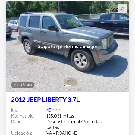
Swipe to right for more images
Venta Futura
2012 JEEP LIBERTY 3.7L
Ít #:
45******
Kilometraje:
135,031 millas
Daño:
Desgaste normal/Por todas
partes
Ubicación:
VA - ROANOKE