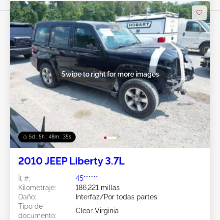
Swipe to right for more images
5d : 5h : 48m : 32s
2010 JEEP Liberty 3.7L
Ít #:
45******
Kilometraje:
186,221 millas
Daño:
Interfaz/Por todas partes
Tipo de
Clear Virginia
documento: