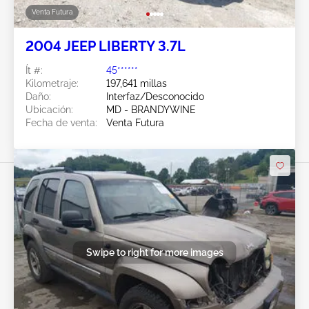
Venta Futura
2004 JEEP LIBERTY 3.7L
Ít #:
45******
Kilometraje:
197,641 millas
Daño:
Interfaz/Desconocido
Ubicación:
MD - BRANDYWINE
Fecha de venta:
Venta Futura
Swipe to right for more images