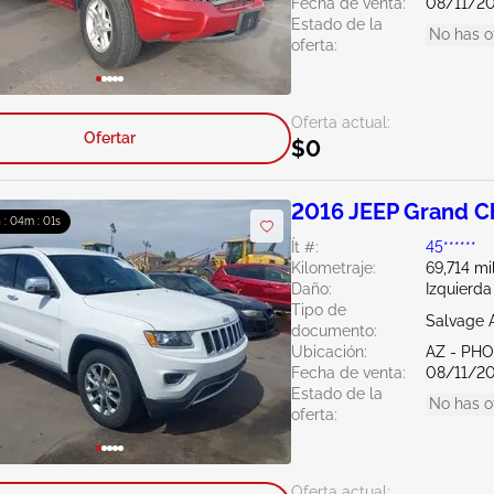
Fecha de venta:
08/11/2
Estado de la
No has o
oferta:
Oferta actual:
Ofertar
$0
2016 JEEP Grand C
h : 03m : 59s
Ít #:
45******
Kilometraje:
69,714 mi
Daño:
Izquierda
Tipo de
Salvage 
documento:
Ubicación:
AZ - PH
Fecha de venta:
08/11/2
Estado de la
No has o
oferta:
Oferta actual: