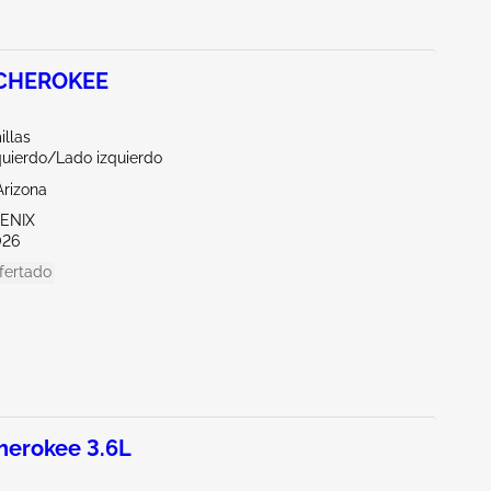
 CHEROKEE
illas
quierdo/Lado izquierdo
Arizona
OENIX
026
fertado
herokee 3.6L