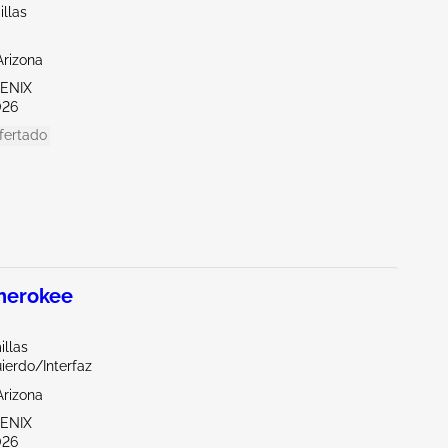
illas
Arizona
OENIX
026
fertado
herokee
illas
ierdo/Interfaz
Arizona
OENIX
026