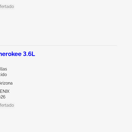
fertado
herokee 3.6L
llas
ido
Arizona
OENIX
026
fertado