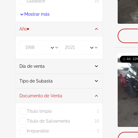
Gladiator
15
Mostrar más
Año
De
A
4d : 22
Día de venta
De
A
Tipo de Subasta
Documento de Venta
Subasta
52
Título limpio
1
Titulo de Salvamento
18
Irreparable
1