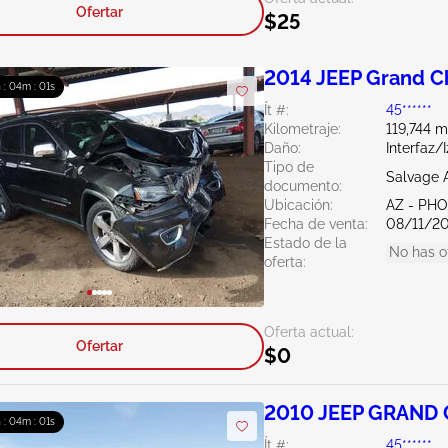
Ofertar
$25
2014 JEEP Grand C
h : 03m : 59s
Ít #:
45******
Kilometraje:
119,744 m
Daño:
Interfaz/
Tipo de
Salvage 
documento:
Ubicación:
AZ - PH
Fecha de venta:
08/11/2
Estado de la
No has o
oferta:
Oferta actual:
Ofertar
$0
2010 JEEP GRAND 
h : 03m : 59s
Ít #:
45******