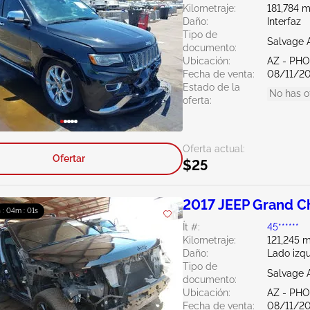
Kilometraje:
181,784 m
Daño:
Interfaz
Tipo de
Salvage 
documento:
Ubicación:
AZ - PH
Fecha de venta:
08/11/2
Estado de la
No has o
oferta:
Oferta actual:
Ofertar
$25
2017 JEEP Grand C
h : 03m : 59s
Ít #:
45******
Kilometraje:
121,245 m
Daño:
Lado izqu
Tipo de
Salvage 
documento:
Ubicación:
AZ - PH
Fecha de venta:
08/11/2