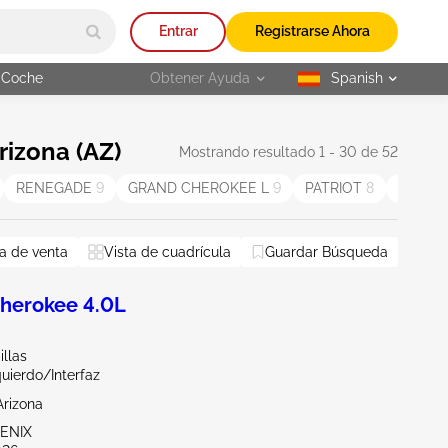
Entrar
Registrarse Ahora
 Coche
Obtener Ayuda
Spanish
selected
izona (AZ)
Mostrando resultado 1 - 30 de 52
RENEGADE
9
GRAND CHEROKEE L
9
PATRIOT
8
WRANG
a de venta
Vista de cuadrícula
Guardar Búsqueda
herokee 4.0L
llas
quierdo/Interfaz
Arizona
OENIX