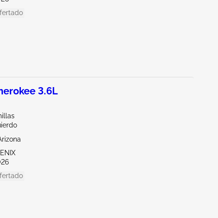
fertado
herokee 3.6L
illas
uierdo
Arizona
OENIX
026
fertado