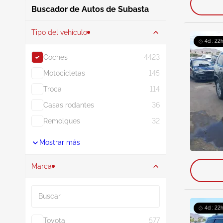
Buscador de Autos de Subasta
Tipo del vehículo
4d : 22
Coches
4423
Motocicletas
145
Troca
114
Casas rodantes
36
Remolques
32
Mostrar más
Marca
Buscar
4d : 22
Toyota
577