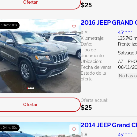
Ofertar
$25
2016 JEEP GRAND
h : 03m : 59s
Ít #:
45******
Kilometraje:
135,743 m
Daño:
Frente iz
Tipo de
Salvage 
documento:
Ubicación:
AZ - PH
Fecha de venta:
08/11/2
Estado de la
No has o
oferta:
Oferta actual:
Ofertar
$25
2014 JEEP Grand C
h : 03m : 59s
Ít #:
45******