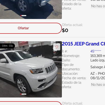
Estado de la
No has o
oferta:
Oferta actual:
Ofertar
$0
2015 JEEP Grand C
h : 03m : 59s
Ít #:
45******
Kilometraje:
163,369 m
Daño:
Lado izq
Tipo de
Salvage 
documento:
Ubicación:
AZ - PH
Fecha de venta:
08/11/2
Estado de la
No has o
oferta:
Oferta actual: