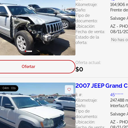
Kilometraje:
164,906 m
Daño:
Frente d
Tipo de
Salvage 
documento:
Ubicación:
AZ - PH
Fecha de venta:
08/11/2
Estado de la
No has o
oferta:
Oferta actual:
Ofertar
$0
2007 JEEP Grand C
h : 03m : 59s
Ít #:
45******
Kilometraje:
247,488 m
Daño:
Interfaz/
Tipo de
Salvage 
documento:
Ubicación:
AZ - PH
Fecha de venta:
08/11/2