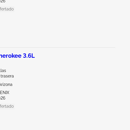
026
fertado
herokee 3.6L
llas
 trasera
Arizona
OENIX
026
fertado