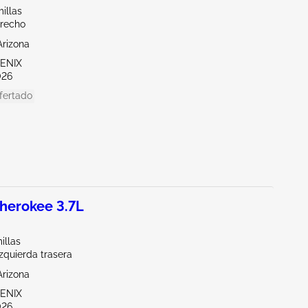
illas
erecho
Arizona
OENIX
026
fertado
herokee 3.7L
illas
Izquierda trasera
Arizona
OENIX
026