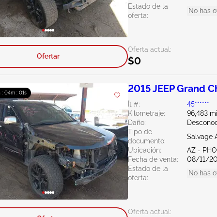
Estado de la
No has o
oferta:
Oferta actual:
Ofertar
$0
2015 JEEP Grand C
h : 03m : 59s
Ít #:
45******
Kilometraje:
96,483 mi
Daño:
Desconoc
Tipo de
Salvage 
documento:
Ubicación:
AZ - PH
Fecha de venta:
08/11/2
Estado de la
No has o
oferta:
Oferta actual: