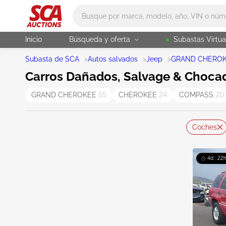
Main search
Inicio
Búsqueda y oferta
Subastas Virtua
Subasta de SCA
>
Autos salvados
>
Jeep
>
GRAND CHERO
Carros Dañados, Salvage & Chocad
GRAND CHEROKEE
55
CHEROKEE
24
COMPASS
20
Coches
4d : 22