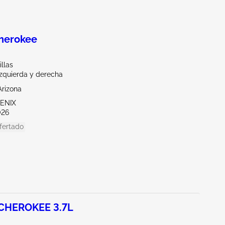
herokee
illas
Izquierda y derecha
Arizona
OENIX
026
fertado
CHEROKEE 3.7L