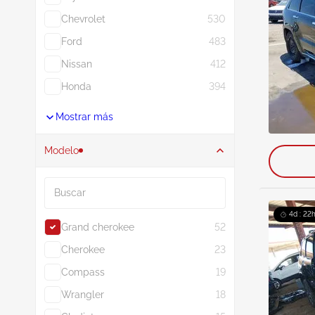
Chevrolet
530
Ford
483
Nissan
412
Honda
394
Mostrar más
Modelo
Buscar
4d : 22
Grand cherokee
52
Cherokee
23
Compass
19
Wrangler
18