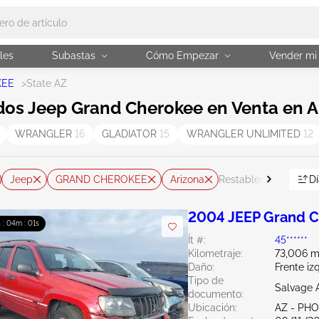
les
Subastas
Cómo Empezar
Vender mi
KEE
>
State AZ
os Jeep Grand Cherokee en Venta en Ar
WRANGLER
16
GLADIATOR
15
WRANGLER UNLIMITED
12
Jeep
GRAND CHEROKEE
Arizona
Dí
Restablecer todo
2004 JEEP Grand C
h : 03m : 59s
Ít #:
45******
Kilometraje:
73,006 mi
Daño:
Frente iz
Tipo de
Salvage 
documento:
Ubicación:
AZ - PH