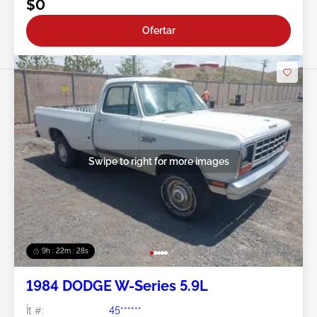
$0
Ofertar
Swipe to right for more images
9h : 22m : 25s
1984 DODGE W-Series 5.9L
Ít #:
45******