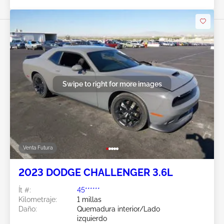
Swipe to right for more images
Venta Futura
2023 DODGE CHALLENGER 3.6L
Ít #:
45******
Kilometraje:
1 millas
Daño:
Quemadura interior/Lado
izquierdo