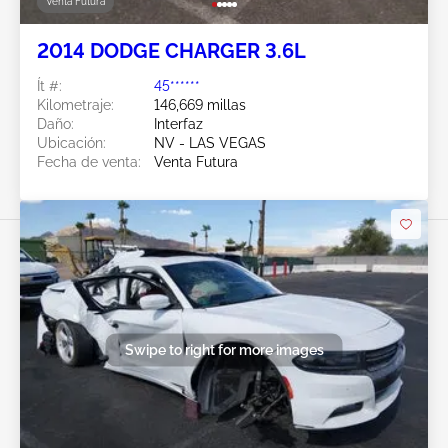
Venta Futura
2014 DODGE CHARGER 3.6L
Ít #:
45******
Kilometraje:
146,669 millas
Daño:
Interfaz
Ubicación:
NV - LAS VEGAS
Fecha de venta:
Venta Futura
Swipe to right for more images