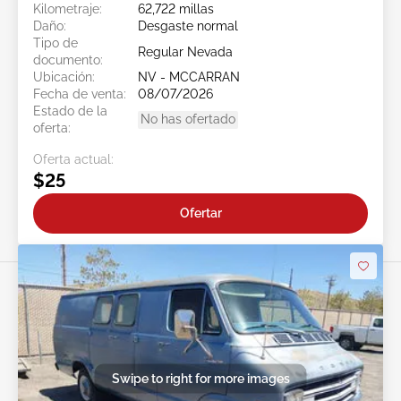
Kilometraje:
62,722 millas
Daño:
Desgaste normal
Tipo de
Regular Nevada
documento:
Ubicación:
NV - MCCARRAN
Fecha de venta:
08/07/2026
Estado de la
No has ofertado
oferta:
Oferta actual:
$25
Ofertar
Swipe to right for more images