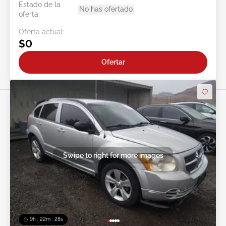
Estado de la
No has ofertado
oferta:
Oferta actual:
$0
Ofertar
Swipe to right for more images
9h : 22m : 25s