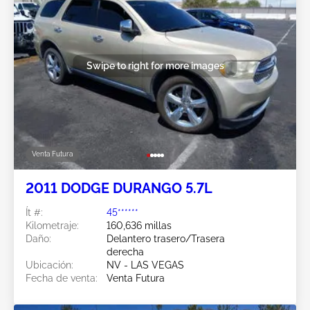
Swipe to right for more images
Venta Futura
2011 DODGE DURANGO 5.7L
Ít #:
45******
Kilometraje:
160,636 millas
Daño:
Delantero trasero/Trasera
derecha
Ubicación:
NV - LAS VEGAS
Fecha de venta:
Venta Futura