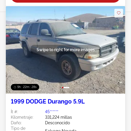
Swipe to right for more images
9h : 22m : 25s
1999 DODGE Durango 5.9L
Ít #:
45******
Kilometraje:
331,224 millas
Daño:
Desconocido
Tipo de