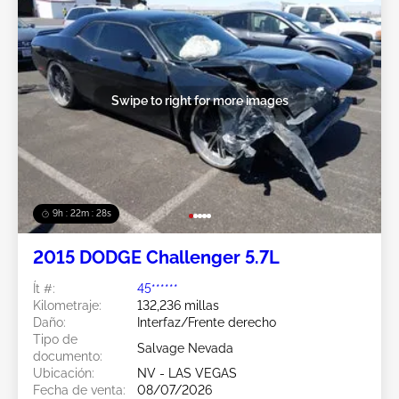
Swipe to right for more images
9h : 22m : 25s
2015 DODGE Challenger 5.7L
Ít #:
45******
Kilometraje:
132,236 millas
Daño:
Interfaz/Frente derecho
Tipo de
Salvage Nevada
documento:
Ubicación:
NV - LAS VEGAS
Fecha de venta:
08/07/2026