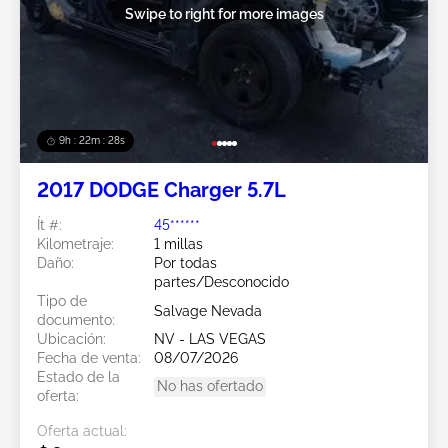
Swipe to right for more images
9h : 22m : 25s
2017 DODGE Charger 5.7L
Ít #:
45******
Kilometraje:
1 millas
Daño:
Por todas
partes/Desconocido
Tipo de
Salvage Nevada
documento:
Ubicación:
NV - LAS VEGAS
Fecha de venta:
08/07/2026
Estado de la
No has ofertado
oferta:
Oferta actual: