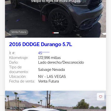
Swipe to right for more images
Venta Futura
2016 DODGE Durango 5.7L
Ít #:
45******
Kilometraje:
172,996 millas
Daño:
Lado derecho/Desconocido
Tipo de
Salvage Nevada
documento:
Ubicación:
NV - LAS VEGAS
Fecha de venta:
Venta Futura