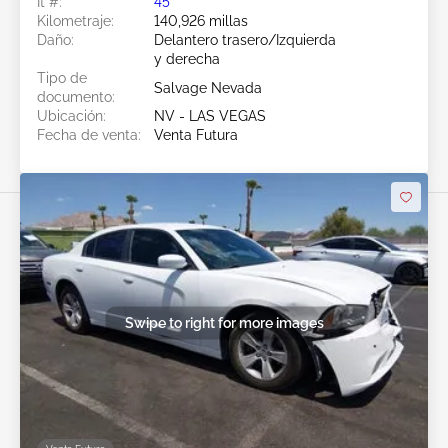
Ít #:
45******
Kilometraje:
140,926 millas
Daño:
Delantero trasero/Izquierda
y derecha
Tipo de
Salvage Nevada
documento:
Ubicación:
NV - LAS VEGAS
Fecha de venta:
Venta Futura
Swipe to right for more images