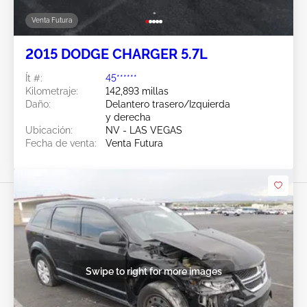
Venta Futura
2015 DODGE CHARGER 5.7L
Ít #:
45******
Kilometraje:
142,893 millas
Daño:
Delantero trasero/Izquierda
y derecha
Ubicación:
NV - LAS VEGAS
Fecha de venta:
Venta Futura
Swipe to right for more images