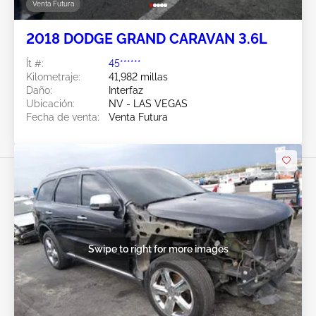
Venta Futura
2018 DODGE GRAND CARAVAN 3.6L
Ít #:
45******
Kilometraje:
41,982 millas
Daño:
Interfaz
Ubicación:
NV - LAS VEGAS
Fecha de venta:
Venta Futura
Swipe to right for more images