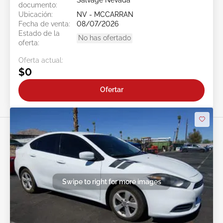
Salvage Nevada
documento:
Ubicación:
NV - MCCARRAN
Fecha de venta:
08/07/2026
Estado de la
No has ofertado
oferta:
Oferta actual:
$0
Ofertar
Swipe to right for more images