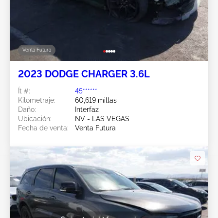
Venta Futura
2023 DODGE CHARGER 3.6L
Ít #:
45******
Kilometraje:
60,619 millas
Daño:
Interfaz
Ubicación:
NV - LAS VEGAS
Fecha de venta:
Venta Futura