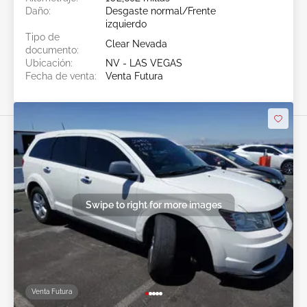
Daño:
Desgaste normal/Frente
izquierdo
Tipo de
Clear Nevada
documento:
Ubicación:
NV - LAS VEGAS
Fecha de venta:
Venta Futura
Swipe to right for more images
Venta Futura