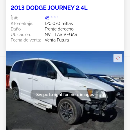
2013 DODGE JOURNEY 2.4L
Ít #:
45******
Kilometraje:
120,070 millas
Daño:
Frente derecho
Ubicación:
NV - LAS VEGAS
Fecha de venta:
Venta Futura
Swipe to right for more images