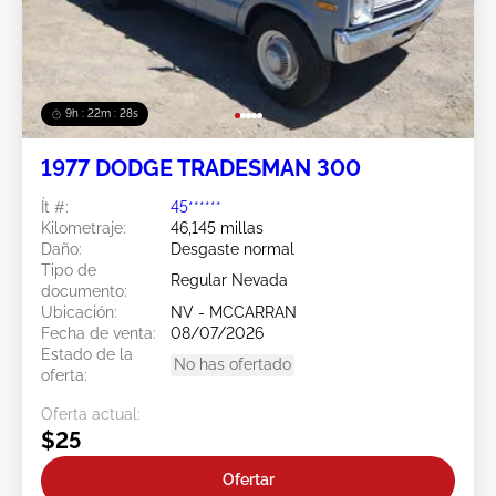
9h : 22m : 25s
1977 DODGE TRADESMAN 300
Ít #:
45******
Kilometraje:
46,145 millas
Daño:
Desgaste normal
Tipo de
Regular Nevada
documento:
Ubicación:
NV - MCCARRAN
Fecha de venta:
08/07/2026
Estado de la
No has ofertado
oferta:
Oferta actual:
$25
Ofertar