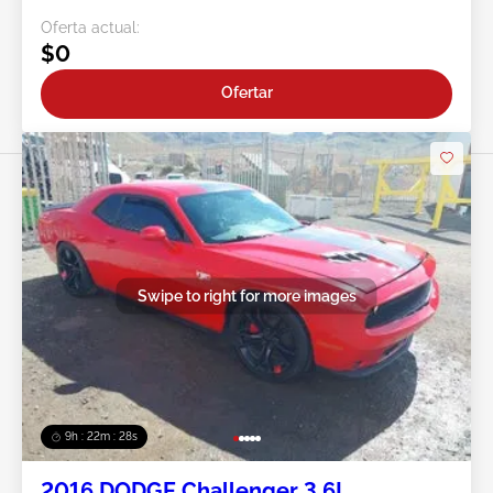
Oferta actual:
$0
Ofertar
Swipe to right for more images
9h : 22m : 25s
2016 DODGE Challenger 3.6L