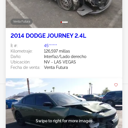
Venta Futura
2014 DODGE JOURNEY 2.4L
Ít #:
45******
Kilometraje:
126,597 millas
Daño:
Interfaz/Lado derecho
Ubicación:
NV - LAS VEGAS
Fecha de venta:
Venta Futura
Swipe to right for more images