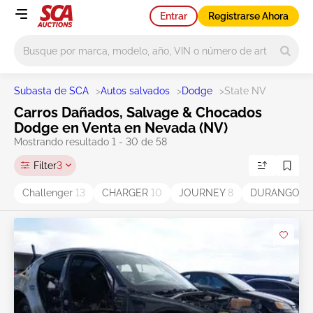
Entrar
Registrarse Ahora
Main search
Subasta de SCA
>
Autos salvados
>
Dodge
>
State NV
Carros Dañados, Salvage & Chocados
Dodge en Venta en Nevada (NV)
Mostrando resultado 1 - 30 de 58
Filter
3
Challenger
13
CHARGER
10
JOURNEY
8
DURANGO
6