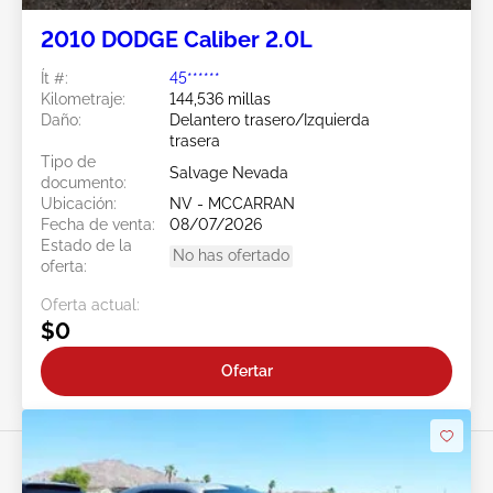
2010 DODGE Caliber 2.0L
Ít #:
45******
Kilometraje:
144,536 millas
Daño:
Delantero trasero/Izquierda
trasera
Tipo de
Salvage Nevada
documento:
Ubicación:
NV - MCCARRAN
Fecha de venta:
08/07/2026
Estado de la
No has ofertado
oferta:
Oferta actual:
$0
Ofertar