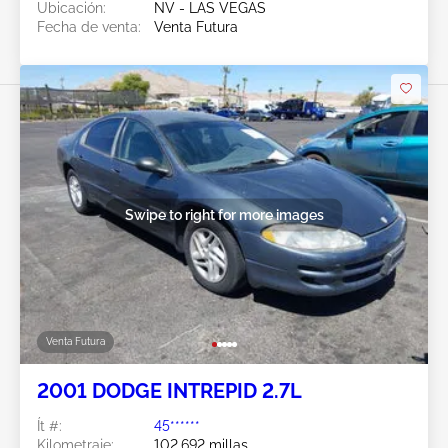
Ubicación:
NV - LAS VEGAS
Fecha de venta:
Venta Futura
Swipe to right for more images
Venta Futura
2001 DODGE INTREPID 2.7L
Ít #:
45******
Kilometraje:
102,692 millas