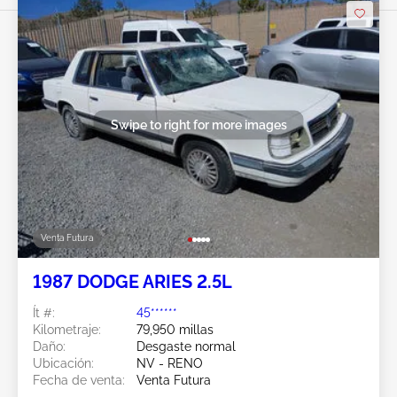
Swipe to right for more images
Venta Futura
1987 DODGE ARIES 2.5L
Ít #:
45******
Kilometraje:
79,950 millas
Daño:
Desgaste normal
Ubicación:
NV - RENO
Fecha de venta:
Venta Futura