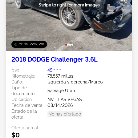
Swipe to right for more images
7d : 9h : 22m : 25s
2018 DODGE Challenger 3.6L
Ít #:
45******
Kilometraje:
78,557 millas
Daño:
Izquierda y derecha/Marco
Tipo de
Salvage Utah
documento:
Ubicación:
NV - LAS VEGAS
Fecha de venta:
08/14/2026
Estado de la
No has ofertado
oferta:
Oferta actual:
$0