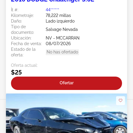
Ít #:
44******
Kilometraje:
78,222 millas
Daño:
Lado izquierdo
Tipo de
Salvage Nevada
documento:
Ubicación:
NV - MCCARRAN
Fecha de venta:
08/07/2026
Estado de la
No has ofertado
oferta:
Oferta actual:
$25
Ofertar