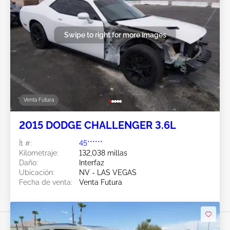
Swipe to right for more images
Venta Futura
2015 DODGE CHALLENGER 3.6L
Ít #:
45******
Kilometraje:
132,038 millas
Daño:
Interfaz
Ubicación:
NV - LAS VEGAS
Fecha de venta:
Venta Futura