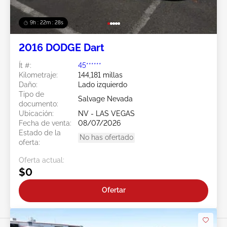
9h : 22m : 25s
2016 DODGE Dart
Ít #:
45******
Kilometraje:
144,181 millas
Daño:
Lado izquierdo
Tipo de
Salvage Nevada
documento:
Ubicación:
NV - LAS VEGAS
Fecha de venta:
08/07/2026
Estado de la
No has ofertado
oferta:
Oferta actual:
$0
Ofertar