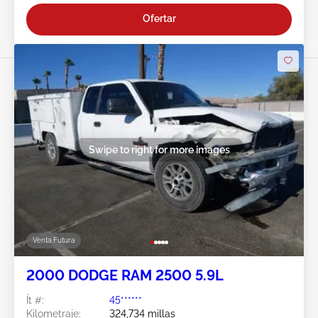
Ofertar
Swipe to right for more images
Venta Futura
2000 DODGE RAM 2500 5.9L
Ít #:
45******
Kilometraje:
324,734 millas