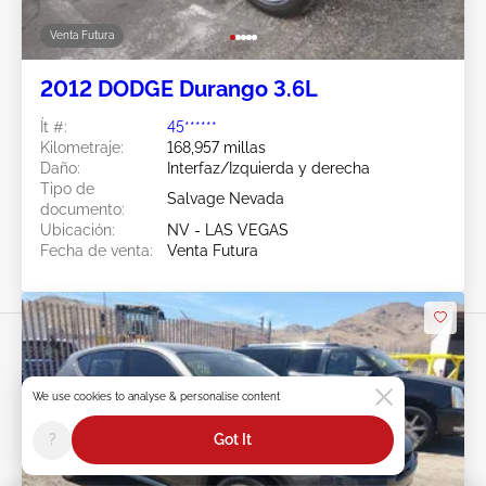
Venta Futura
2012 DODGE Durango 3.6L
Ít #:
45******
Kilometraje:
168,957 millas
Daño:
Interfaz/Izquierda y derecha
Tipo de
Salvage Nevada
documento:
Ubicación:
NV - LAS VEGAS
Fecha de venta:
Venta Futura
We use cookies to analyse & personalise content
?
Got It
Swipe to right for more images