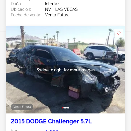
Daño:
Interfaz
Ubicación:
NV - LAS VEGAS
Fecha de venta:
Venta Futura
Swipe to right for more images
Venta Futura
2015 DODGE Challenger 5.7L