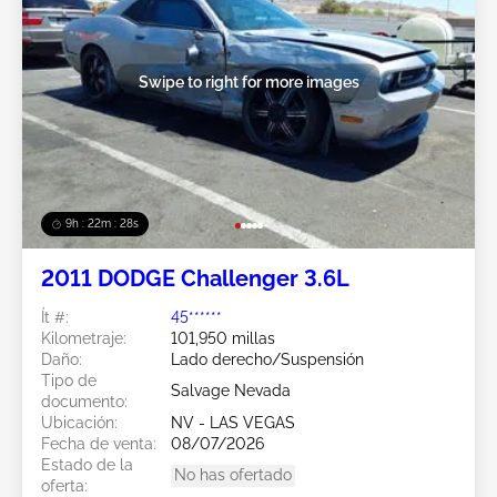
Swipe to right for more images
9h : 22m : 25s
2011 DODGE Challenger 3.6L
Ít #:
45******
Kilometraje:
101,950 millas
Daño:
Lado derecho/Suspensión
Tipo de
Salvage Nevada
documento:
Ubicación:
NV - LAS VEGAS
Fecha de venta:
08/07/2026
Estado de la
No has ofertado
oferta: