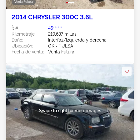
Venta Futura
2014 CHRYSLER 300C 3.6L
Ít #:
45******
Kilometraje:
219,637 millas
Daño:
Interfaz/Izquierda y derecha
Ubicación:
OK - TULSA
Fecha de venta:
Venta Futura
Swipe to right for more images