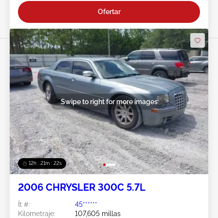
Ofertar
Swipe to right for more images
12h : 21m : 19s
2006 CHRYSLER 300C 5.7L
Ít #:
45******
Kilometraje:
107,605 millas