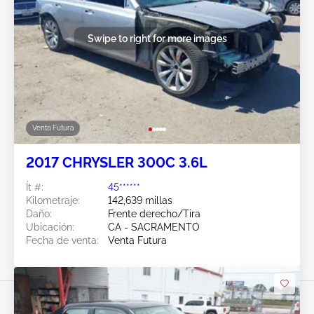
Swipe to right for more images
Venta Futura
2017 CHRYSLER 300C 3.6L
Ít #:
45******
Kilometraje:
142,639 millas
Daño:
Frente derecho/Tira
Ubicación:
CA - SACRAMENTO
Fecha de venta:
Venta Futura