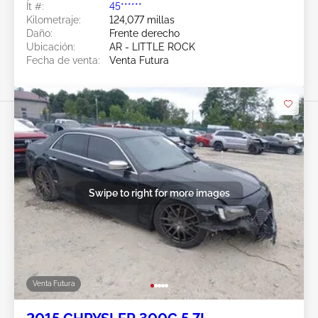
Ít #:
45******
Kilometraje:
124,077 millas
Daño:
Frente derecho
Ubicación:
AR - LITTLE ROCK
Fecha de venta:
Venta Futura
Swipe to right for more images
Venta Futura