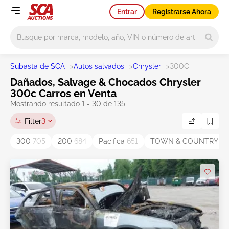
Entrar
Registrarse Ahora
Main search
Subasta de SCA
>
Autos salvados
>
Chrysler
>
300C
Dañados, Salvage & Chocados Chrysler
300c Carros en Venta
Mostrando resultado 1 - 30 de 135
Filter
3
300
705
200
684
Pacifica
651
TOWN & COUNTRY
51