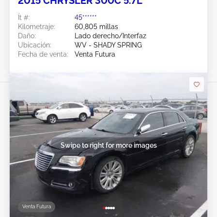
2015 CHRYSLER 300C 5.7L
Ít #:
45******
Kilometraje:
60,805 millas
Daño:
Lado derecho/Interfaz
Ubicación:
WV - SHADY SPRING
Fecha de venta:
Venta Futura
Swipe to right for more images
Venta Futura