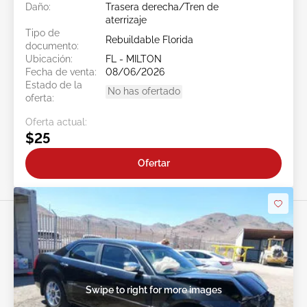
Daño:
Trasera derecha/Tren de
aterrizaje
Tipo de
Rebuildable Florida
documento:
Ubicación:
FL - MILTON
Fecha de venta:
08/06/2026
Estado de la
No has ofertado
oferta:
Oferta actual:
$25
Ofertar
Swipe to right for more images