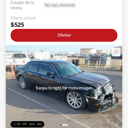
Estado de la
No has ofertado
oferta:
Oferta actual:
$525
Ofertar
Swipe to right for more images
5d : 17h : 21m : 19s