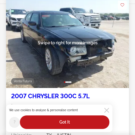
Swipe to right for more images
Venta Futura
2007 CHRYSLER 300C 5.7L
Ít #:
45******
We use cookies to analyse & personalise content
Kilometraje:
205,023 millas
Daño:
Interfaz
?
Got It
Tipo de
Salvage Texas
documento: