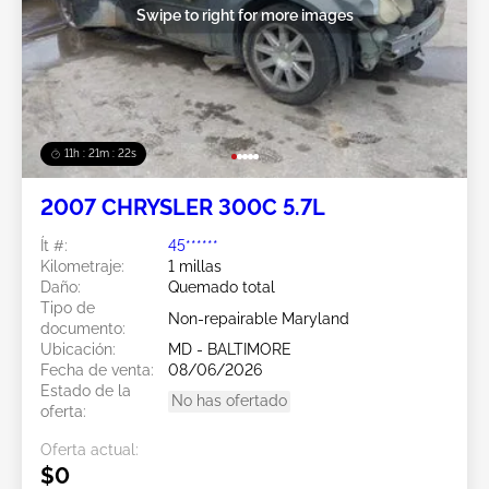
Swipe to right for more images
11h : 21m : 19s
2007 CHRYSLER 300C 5.7L
Ít #:
45******
Kilometraje:
1 millas
Daño:
Quemado total
Tipo de
Non-repairable Maryland
documento:
Ubicación:
MD - BALTIMORE
Fecha de venta:
08/06/2026
Estado de la
No has ofertado
oferta:
Oferta actual:
$0