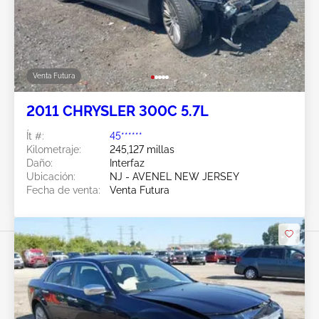
Venta Futura
2011 CHRYSLER 300C 5.7L
Ít #:
45******
Kilometraje:
245,127 millas
Daño:
Interfaz
Ubicación:
NJ - AVENEL NEW JERSEY
Fecha de venta:
Venta Futura