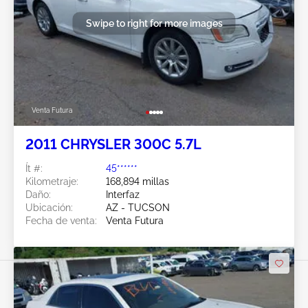
Swipe to right for more images
Venta Futura
2011 CHRYSLER 300C 5.7L
Ít #:
45******
Kilometraje:
168,894 millas
Daño:
Interfaz
Ubicación:
AZ - TUCSON
Fecha de venta:
Venta Futura