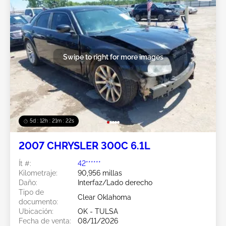
Swipe to right for more images
5d : 12h : 21m : 19s
2007 CHRYSLER 300C 6.1L
Ít #:
42******
Kilometraje:
90,956 millas
Daño:
Interfaz/Lado derecho
Tipo de
Clear Oklahoma
documento:
Ubicación:
OK - TULSA
Fecha de venta:
08/11/2026