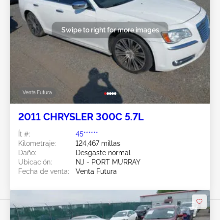
Swipe to right for more images
Venta Futura
2011 CHRYSLER 300C 5.7L
Ít #:
45******
Kilometraje:
124,467 millas
Daño:
Desgaste normal
Ubicación:
NJ - PORT MURRAY
Fecha de venta:
Venta Futura