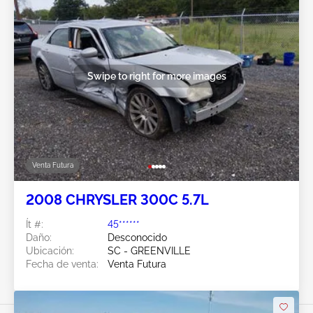
Swipe to right for more images
Venta Futura
2008 CHRYSLER 300C 5.7L
Ít #:
45******
Daño:
Desconocido
Ubicación:
SC - GREENVILLE
Fecha de venta:
Venta Futura