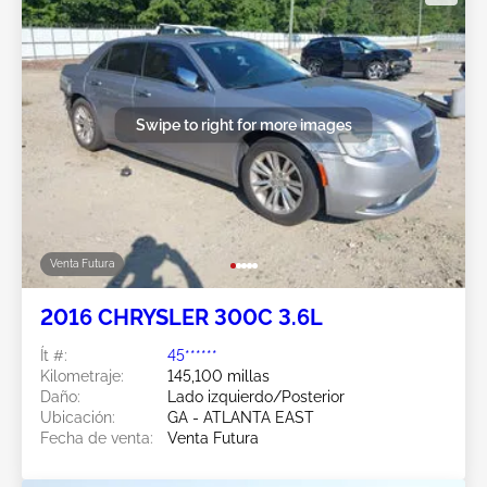
Swipe to right for more images
Venta Futura
2016 CHRYSLER 300C 3.6L
Ít #:
45******
Kilometraje:
145,100 millas
Daño:
Lado izquierdo/Posterior
Ubicación:
GA - ATLANTA EAST
Fecha de venta:
Venta Futura