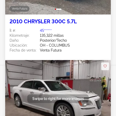
Venta Futura
2010 CHRYSLER 300C 5.7L
Ít #:
45******
Kilometraje:
135,322 millas
Daño:
Posterior/Techo
Ubicación:
OH - COLUMBUS
Fecha de venta:
Venta Futura
Swipe to right for more images