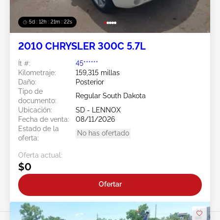
5d : 12h : 21m : 19s
2010 CHRYSLER 300C 5.7L
Ít #:
45******
Kilometraje:
159,315 millas
Daño:
Posterior
Tipo de
Regular South Dakota
documento:
Ubicación:
SD - LENNOX
Fecha de venta:
08/11/2026
Estado de la
No has ofertado
oferta:
Oferta actual:
$0
Ofertar