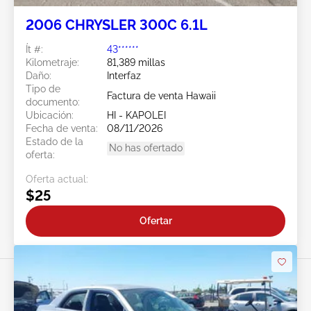
2006 CHRYSLER 300C 6.1L
Ít #:
43******
Kilometraje:
81,389 millas
Daño:
Interfaz
Tipo de
Factura de venta Hawaii
documento:
Ubicación:
HI - KAPOLEI
Fecha de venta:
08/11/2026
Estado de la
No has ofertado
oferta:
Oferta actual:
$25
Ofertar