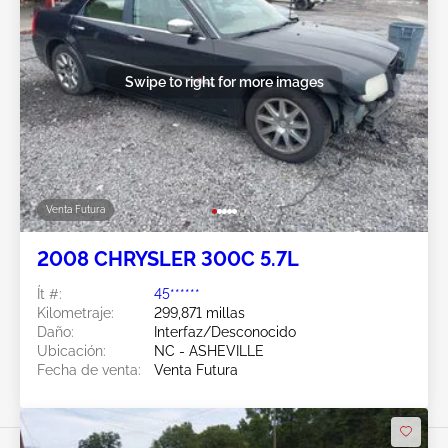
Swipe to right for more images
Venta Futura
2008 CHRYSLER 300C 5.7L
Ít #:
45******
Kilometraje:
299,871 millas
Daño:
Interfaz/Desconocido
Ubicación:
NC - ASHEVILLE
Fecha de venta:
Venta Futura