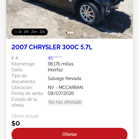
1d : 14h : 21m : 19s
2007 CHRYSLER 300C 5.7L
Ít #:
45******
Kilometraje:
98,176 millas
Daño:
Interfaz
Tipo de
Salvage Nevada
documento:
Ubicación:
NV - MCCARRAN
Fecha de venta:
08/07/2026
Estado de la
No has ofertado
oferta:
Oferta actual:
$0
Ofertar