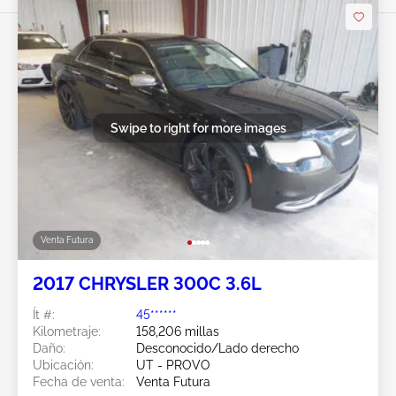
Swipe to right for more images
Venta Futura
2017 CHRYSLER 300C 3.6L
Ít #:
45******
Kilometraje:
158,206 millas
Daño:
Desconocido/Lado derecho
Ubicación:
UT - PROVO
Fecha de venta:
Venta Futura