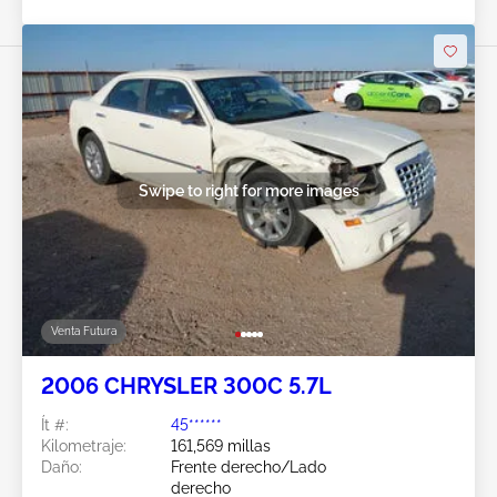
Swipe to right for more images
Venta Futura
2006 CHRYSLER 300C 5.7L
Ít #:
45******
Kilometraje:
161,569 millas
Daño:
Frente derecho/Lado
derecho