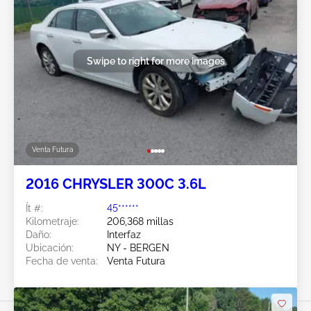
Swipe to right for more images
Venta Futura
2016 CHRYSLER 300C 3.6L
Ít #:
45******
Kilometraje:
206,368 millas
Daño:
Interfaz
Ubicación:
NY - BERGEN
Fecha de venta:
Venta Futura