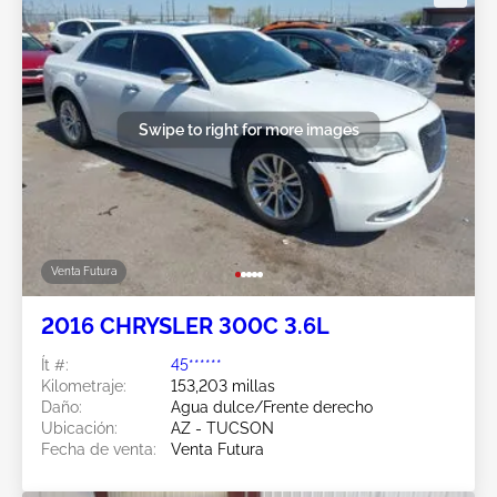
Swipe to right for more images
Venta Futura
2016 CHRYSLER 300C 3.6L
Ít #:
45******
Kilometraje:
153,203 millas
Daño:
Agua dulce/Frente derecho
Ubicación:
AZ - TUCSON
Fecha de venta:
Venta Futura