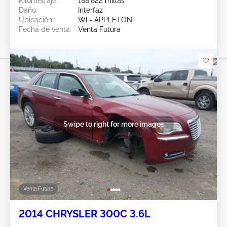
Kilometraje:
188,822 millas
Daño:
Interfaz
Ubicación:
WI - APPLETON
Fecha de venta:
Venta Futura
Swipe to right for more images
Venta Futura
2014 CHRYSLER 300C 3.6L