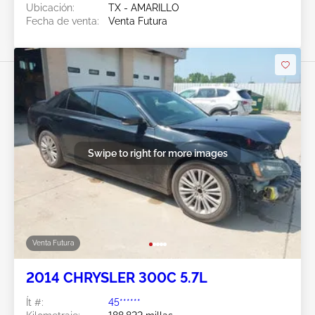
Ubicación:
TX - AMARILLO
Fecha de venta:
Venta Futura
Swipe to right for more images
Venta Futura
2014 CHRYSLER 300C 5.7L
Ít #:
45******