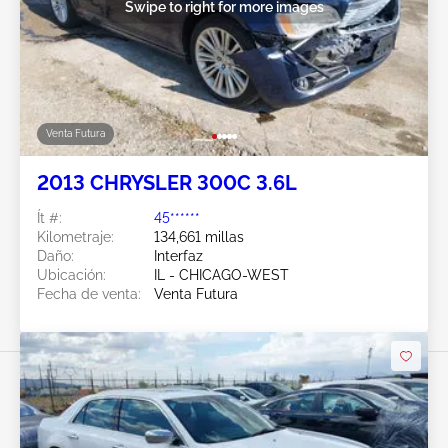
Swipe to right for more images
Venta Futura
2013 CHRYSLER 300C 3.6L
Ít #:
45******
Kilometraje:
134,661 millas
Daño:
Interfaz
Ubicación:
IL - CHICAGO-WEST
Fecha de venta:
Venta Futura