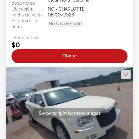
Clear North Carolina
documento:
Ubicación:
NC - CHARLOTTE
Fecha de venta:
08/10/2026
Estado de la
No has ofertado
oferta:
Oferta actual:
$0
Ofertar
Swipe to right for more images