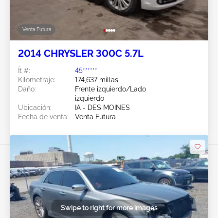
Venta Futura
2014 CHRYSLER 300C 5.7L
Ít #:
45******
Kilometraje:
174,637 millas
Daño:
Frente izquierdo/Lado
izquierdo
Ubicación:
IA - DES MOINES
Fecha de venta:
Venta Futura
Swipe to right for more images