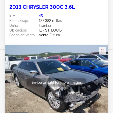
2013 CHRYSLER 300C 3.6L
Ít #:
45******
Kilometraje:
128,382 millas
Daño:
Interfaz
Ubicación:
IL - ST. LOUIS
Fecha de venta:
Venta Futura
Swipe to right for more images