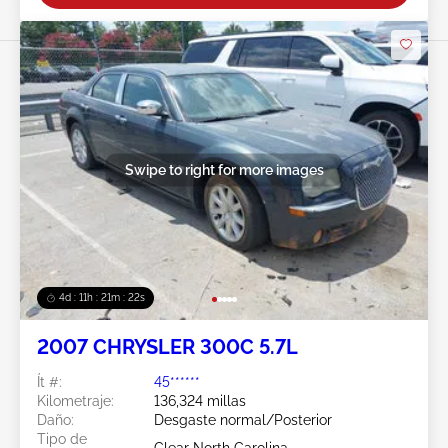
Swipe to right for more images
4d : 11h : 21m : 19s
2007 CHRYSLER 300C 5.7L
Ít #:
45******
Kilometraje:
136,324 millas
Daño:
Desgaste normal/Posterior
Tipo de