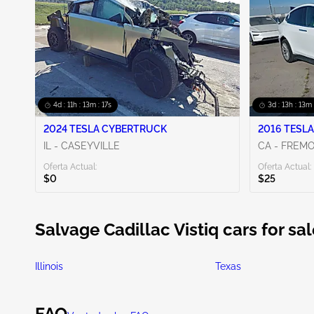
4d : 11h : 13m : 16s
3d : 13h : 13m 
2024 TESLA CYBERTRUCK
2016 TESLA
IL - CASEYVILLE
CA - FREM
Oferta Actual:
Oferta Actual:
$0
$25
Salvage Cadillac Vistiq cars for sa
Illinois
Texas
FAQ