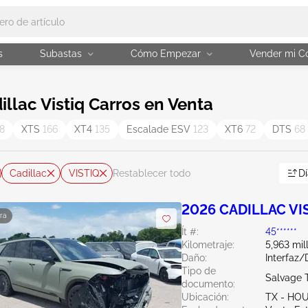
s
Subastas
Cómo Empezar
Vender mi C
lac Vistiq Carros en Venta
8
XTS
166
XT4
135
Escalade ESV
123
XT6
72
DTS
68
Cadillac
VISTIQ
Dí
Restablecer todo
2026 CADILLAC VI
ra
Ít #:
45******
Kilometraje:
5,963 mil
Daño:
Interfaz
Tipo de
Salvage 
documento:
Ubicación:
TX - HO