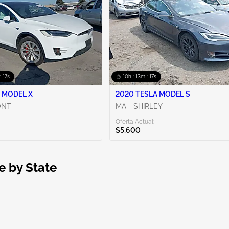
: 16s
10h : 13m : 16s
 MODEL X
2020 TESLA MODEL S
ONT
MA - SHIRLEY
Oferta Actual:
$5,600
le by State