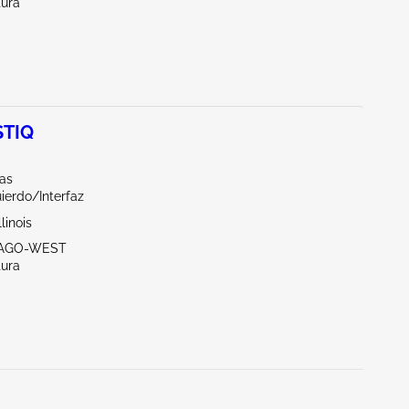
tura
STIQ
las
ierdo/Interfaz
linois
ICAGO-WEST
tura