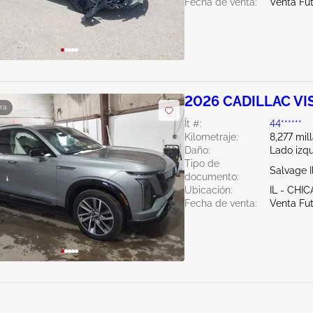
Fecha de venta:
Venta Fu
2026 CADILLAC VI
ra
Ít #:
44******
Kilometraje:
8,277 mil
Daño:
Lado izqu
Tipo de
Salvage Il
documento:
Ubicación:
IL - CH
Fecha de venta:
Venta Fu