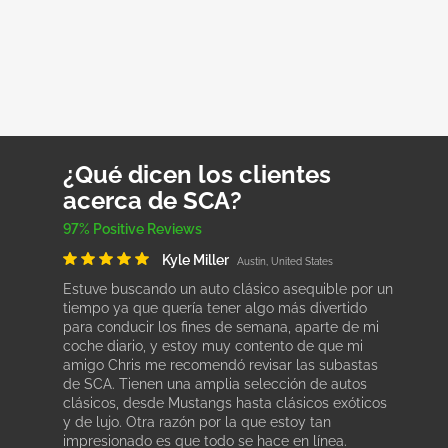
¿Qué dicen los clientes
acerca de SCA?
97% Positive Reviews
Kyle Miller
Austin, United States
Estuve buscando un auto clásico asequible por un
tiempo ya que quería tener algo más divertido
para conducir los fines de semana, aparte de mi
coche diario, y estoy muy contento de que mi
amigo Chris me recomendó revisar las subastas
de SCA. Tienen una amplia selección de autos
clásicos, desde Mustangs hasta clásicos exóticos
y de lujo. Otra razón por la que estoy tan
impresionado es que todo se hace en línea.