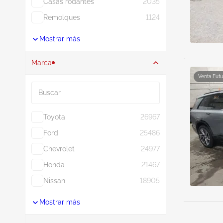
Casas rodantes
2035
Remolques
1124
Mostrar más
Marca
Venta Futu
Buscar
Toyota
26967
Ford
25486
Chevrolet
24977
Honda
21467
Nissan
18905
Mostrar más