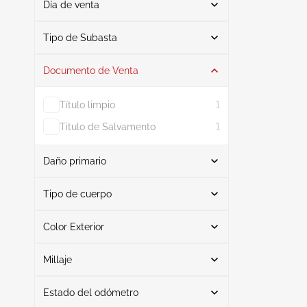
Día de venta
De
A
Tipo de Subasta
Documento de Venta
Subasta
2
Título limpio
1
Titulo de Salvamento
1
Daño primario
Buscar
Tipo de cuerpo
Color Exterior
Suv
2
Lado izquierdo
1
Buscar
Interfaz
1
Millaje
Estado del odómetro
Gris
1