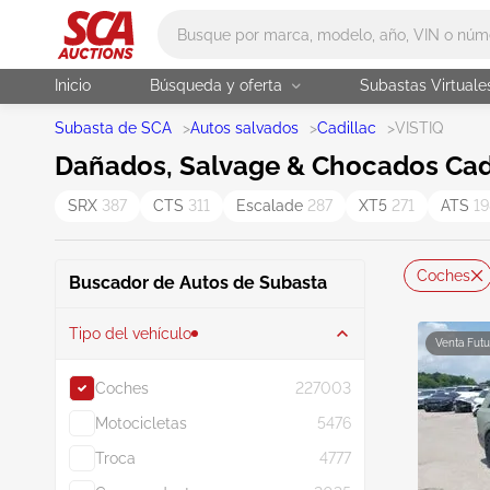
Main search
Inicio
Búsqueda y oferta
Subastas Virtuale
Subasta de SCA
>
Autos salvados
>
Cadillac
>
VISTIQ
Dañados, Salvage & Chocados Cadil
SRX
387
CTS
311
Escalade
287
XT5
271
ATS
19
Coches
Buscador de Autos de Subasta
Tipo del vehículo
Venta Futu
Coches
227003
Motocicletas
5476
Troca
4777