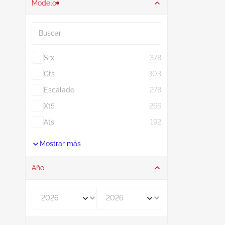
Modelo
Buscar
Srx
378
Cts
303
Escalade
278
Xt5
266
Ats
192
Mostrar más
Año
De
A