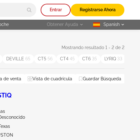
Entrar
Registrarse Ahora
oche
Obtener Ayuda
Spanish
selected
Mostrando resultado 1 - 2 de 2
DEVILLE
65
CT5
56
CT4
45
CT6
35
LYRIQ
33
STS
a de venta
Vista de cuadrícula
Guardar Búsqueda
STIQ
las
/Desconocido
Texas
USTON