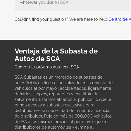
whatever you like on SCA.
Couldn't find your question? We are here to help!
Centro de 
Ventaja de la Subasta de
Autos de SCA
Compra tu próximo auto con SCA
SCA Subastas es un mercado de subastas de
autos 100% en línea especializado en la reventa de
vehículos al por mayor, accidentados, ligeramente
dañados, limpios, reparables y con título de
salvamento. Estamos abiertos al público, lo que le
brinda acceso a subastas exclusivas para
distribuidores sin necesidad de tener una licencia
de distribuidor. Puje en más de 300,000 vehículos
de IAA a los mismos precios al por mayor que los
distribuidores de automóviles - elimine al