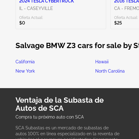
2024 TESLA CYBERTRUCK
2016 TESLA
IL - CASEYVILLE
CA - FREM
Oferta Actual:
Oferta Actual:
$0
$25
Salvage BMW Z3 cars for sale by S
California
Hawaii
New York
North Carolina
Ventaja de la Subasta de
Autos de SCA
Compra tu próximo auto con SCA
SCA Subastas es un mercado de subastas de
autos 100% en línea especializado en la reventa de