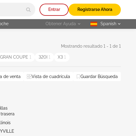
Entrar
Registrarse Ahora
oche
Obtener Ayuda
Spanish
selected
Mostrando resultado 1 - 1 de 1
I GRAN COUPE
1
320I
1
X3
1
a de venta
Vista de cuadrícula
Guardar Búsqueda
llas
 trasera
linois
EYVILLE