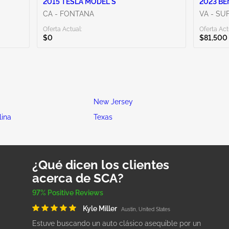
2015 TESLA MODEL S
2023 BE
CA - FONTANA
VA - SU
Oferta Actual:
Oferta Act
$0
$81,500
New Jersey
lina
Texas
¿Qué dicen los clientes
acerca de SCA?
97% Positive Reviews
Kyle Miller
Austin, United States
Estuve buscando un auto clásico asequible por un