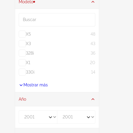
Modelo
Buscar
X5
48
X3
43
328i
36
X1
20
330i
14
Mostrar más
Año
De
A