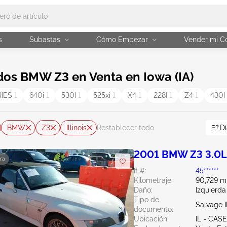
s
Subastas
Cómo Empezar
Vender mi C
os BMW Z3 en Venta en Iowa (IA)
RIES
1
640i
1
530I
1
525xi
1
X4
1
228I
1
Z4
1
430
BMW
Z3
Illinois
Dí
Restablecer todo
2001 BMW Z3 3.0L
ra
Ít #:
45******
Kilometraje:
90,729 mi
Daño:
Izquierda
Tipo de
Salvage Il
documento:
Ubicación:
IL - CAS