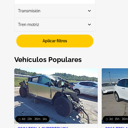
Mostrar más
Transmisión
Tren motriz
Automático
1
Rwd
1
Aplicar filtros
Vehículos Populares
4d : 13h : 36m : 13s
3d : 15h : 36m 