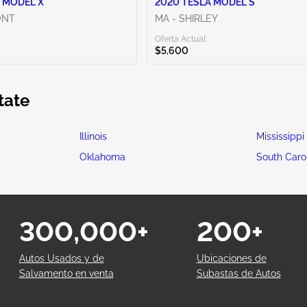
 MODEL X
2020 TESLA MODEL S
ONT
MA - SHIRLEY
Oferta Actual:
$5,600
tate
Illinois
Mississippi
Oklahoma
South Caro
300,000+
200+
Autos Usados y de
Ubicaciones de
Salvamento en venta
Subastas de Autos