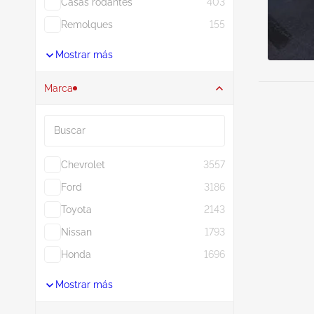
Casas rodantes
403
Remolques
155
Mostrar más
Marca
Buscar
Chevrolet
3557
Ford
3186
Toyota
2143
Nissan
1793
Honda
1696
Mostrar más