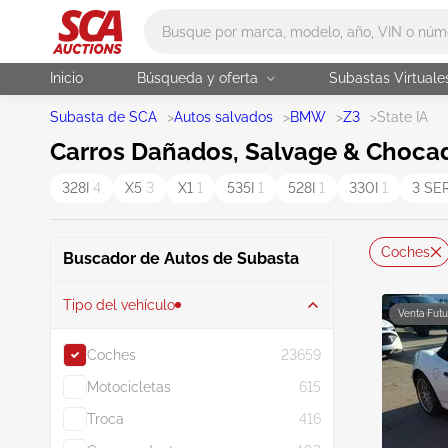
Main search
Inicio
Búsqueda y oferta
Subastas Virtuale
Subasta de SCA
>
Autos salvados
>
BMW
>
Z3
>
State IA
Carros Dañados, Salvage & Chocad
328I
4
X5
3
X1
1
535I
1
528I
1
330I
1
3 SE
Coches
Buscador de Autos de Subasta
Tipo del vehículo
Venta Futu
Coches
23659
Motocicletas
615
Troca
416