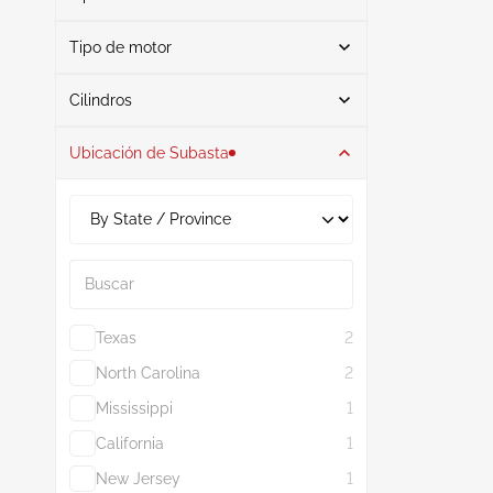
Tipo de motor
Gasolina
1
Buscar
Cilindros
Ubicación de Subasta
6
1
3.0L
1
Buscar
Texas
2
North Carolina
2
Mississippi
1
California
1
New Jersey
1