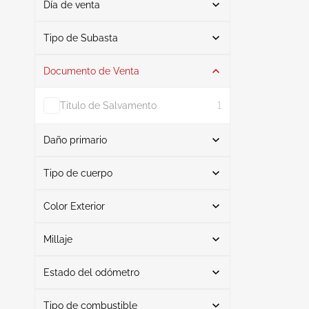
Día de venta
De
A
Tipo de Subasta
Documento de Venta
Subasta
1
Titulo de Salvamento
1
Daño primario
Buscar
Tipo de cuerpo
Color Exterior
Cabrio
1
Izquierda trasera
1
Buscar
Millaje
Estado del odómetro
Blanco
1
Mileage From
Mileage To
Tipo de combustible
Real
1