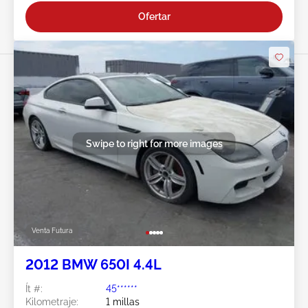
Ofertar
Swipe to right for more images
Venta Futura
2012 BMW 650I 4.4L
Ít #:
45******
Kilometraje:
1 millas