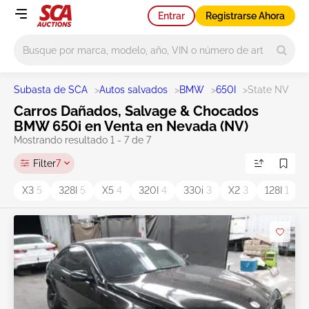
Entrar
Registrarse Ahora
Main search
Subasta de SCA
>
Autos salvados
>
BMW
>
650I
>
State NV
Carros Dañados, Salvage & Chocados
BMW 650i en Venta en Nevada (NV)
Mostrando resultado 1 - 7 de 7
Filter
7
X3
5
328I
5
X5
4
320I
4
330i
3
X2
3
128I
1