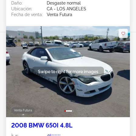
Daño:
Desgaste normal
Ubicación:
CA - LOS ANGELES
Fecha de venta:
Venta Futura
Swipe to right for more images
Venta Futura
2008 BMW 650I 4.8L
Ít #:
45******