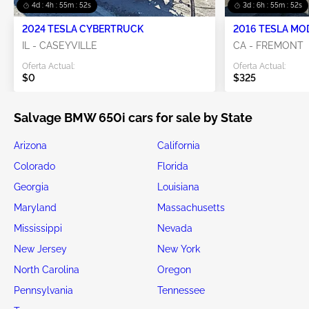
4d : 4h : 55m : 51s
3d : 6h : 55m : 51s
2024 TESLA CYBERTRUCK
2016 TESLA MO
IL - CASEYVILLE
CA - FREMONT
Oferta Actual:
Oferta Actual:
$0
$325
Salvage BMW 650i cars for sale by State
Arizona
California
Colorado
Florida
Georgia
Louisiana
Maryland
Massachusetts
Mississippi
Nevada
New Jersey
New York
North Carolina
Oregon
Pennsylvania
Tennessee