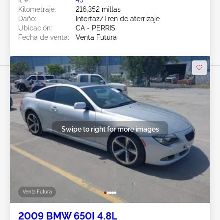
Kilometraje:
216,352 millas
Daño:
Interfaz/Tren de aterrizaje
Ubicación:
CA - PERRIS
Fecha de venta:
Venta Futura
Swipe to right for more images
Venta Futura
2009 BMW 650I 4.8L