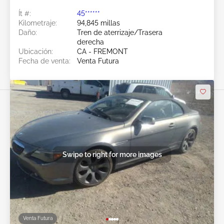
Ít #:
45******
Kilometraje:
94,845 millas
Daño:
Tren de aterrizaje/Trasera
derecha
Ubicación:
CA - FREMONT
Fecha de venta:
Venta Futura
Swipe to right for more images
Venta Futura