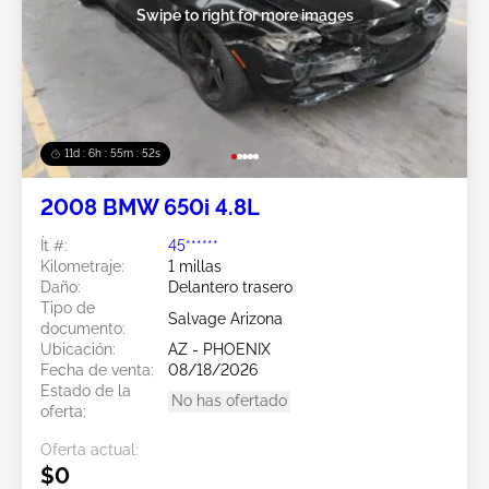
Swipe to right for more images
11d : 6h : 55m : 51s
2008 BMW 650i 4.8L
Ít #:
45******
Kilometraje:
1 millas
Daño:
Delantero trasero
Tipo de
Salvage Arizona
documento:
Ubicación:
AZ - PHOENIX
Fecha de venta:
08/18/2026
Estado de la
No has ofertado
oferta:
Oferta actual:
$0