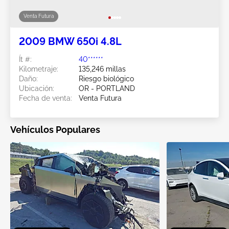
Venta Futura
2009 BMW 650i 4.8L
Ít #:
40******
Kilometraje:
135,246 millas
Daño:
Riesgo biológico
Ubicación:
OR - PORTLAND
Fecha de venta:
Venta Futura
Vehículos Populares