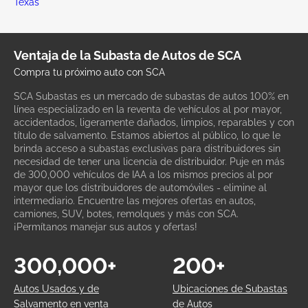
Texas
Ventaja de la Subasta de Autos de SCA
Compra tu próximo auto con SCA
SCA Subastas es un mercado de subastas de autos 100% en
línea especializado en la reventa de vehículos al por mayor,
accidentados, ligeramente dañados, limpios, reparables y con
título de salvamento. Estamos abiertos al público, lo que le
brinda acceso a subastas exclusivas para distribuidores sin
necesidad de tener una licencia de distribuidor. Puje en más
de 300,000 vehículos de IAA a los mismos precios al por
mayor que los distribuidores de automóviles - elimine al
intermediario. Encuentre las mejores ofertas en autos,
camiones, SUV, botes, remolques y más con SCA.
¡Permítanos manejar sus autos y ofertas!
300,000+
200+
Autos Usados y de
Ubicaciones de Subastas
Salvamento en venta
de Autos