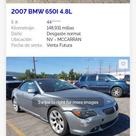
2007 BMW 650I 4.8L
Ít #:
44******
Kilometraje:
148,931 millas
Daño:
Desgaste normal
Ubicación:
NV - MCCARRAN
Fecha de venta:
Venta Futura
Swipe to right for more images