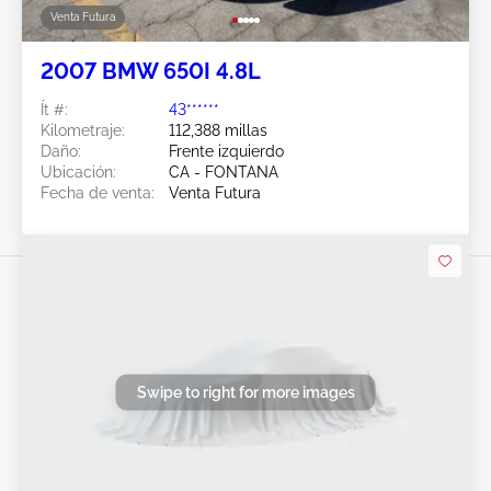
Venta Futura
2007 BMW 650I 4.8L
Ít #:
43******
Kilometraje:
112,388 millas
Daño:
Frente izquierdo
Ubicación:
CA - FONTANA
Fecha de venta:
Venta Futura
Swipe to right for more images