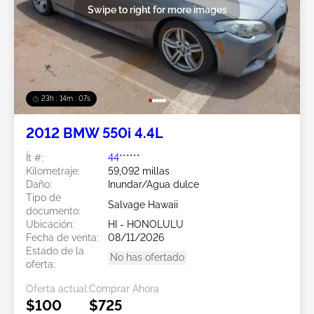
Swipe to right for more images
23h : 14m : 07s
2012 BMW 550i 4.4L
Ít #:
44******
Kilometraje:
59,092 millas
Daño:
Inundar/Agua dulce
Tipo de
Salvage Hawaii
documento:
Ubicación:
HI - HONOLULU
Fecha de venta:
08/11/2026
Estado de la
No has ofertado
oferta:
Oferta actual:
Comprar Ahora
$100
$725