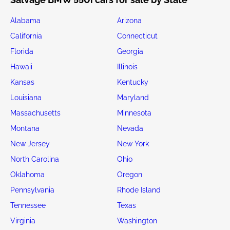
Alabama
Arizona
California
Connecticut
Florida
Georgia
Hawaii
Illinois
Kansas
Kentucky
Louisiana
Maryland
Massachusetts
Minnesota
Montana
Nevada
New Jersey
New York
North Carolina
Ohio
Oklahoma
Oregon
Pennsylvania
Rhode Island
Tennessee
Texas
Virginia
Washington