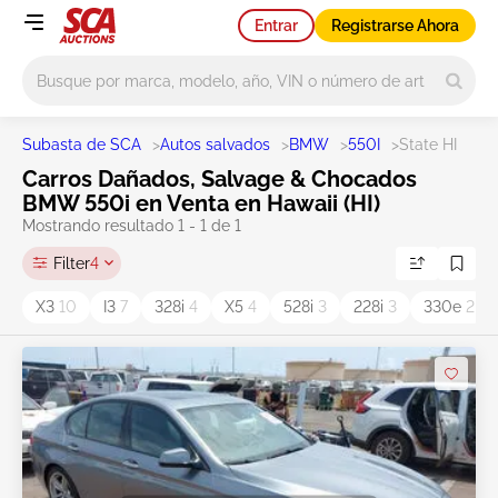
Entrar
Registrarse Ahora
Main search
Subasta de SCA
>
Autos salvados
>
BMW
>
550I
>
State HI
Carros Dañados, Salvage & Chocados
BMW 550i en Venta en Hawaii (HI)
Mostrando resultado 1 - 1 de 1
Filter
4
X3
10
I3
7
328i
4
X5
4
528i
3
228i
3
330e
2