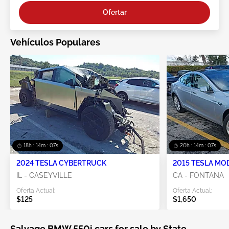
Ofertar
Vehículos Populares
18h : 14m : 07s
20h : 14m : 07s
2024 TESLA CYBERTRUCK
2015 TESLA MO
IL - CASEYVILLE
CA - FONTANA
Oferta Actual:
Oferta Actual:
$125
$1,650
Salvage BMW 550i cars for sale by State