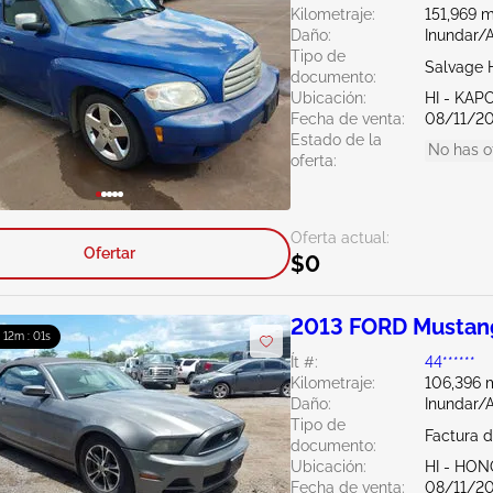
Kilometraje:
151,969 m
Daño:
Inundar/
Tipo de
Salvage 
documento:
Ubicación:
HI - KAP
Fecha de venta:
08/11/2
Estado de la
No has o
oferta:
Oferta actual:
Ofertar
$0
2013 FORD Mustan
: 12m : 00s
Ít #:
44******
Kilometraje:
106,396 m
Daño:
Inundar/
Tipo de
Factura d
documento:
Ubicación:
HI - HO
Fecha de venta:
08/11/2