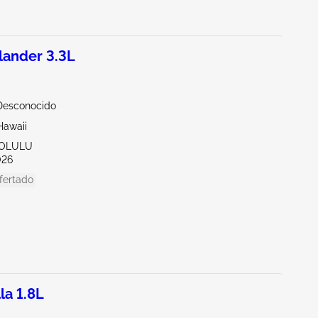
ander 3.3L
Desconocido
Hawaii
NOLULU
026
fertado
la 1.8L