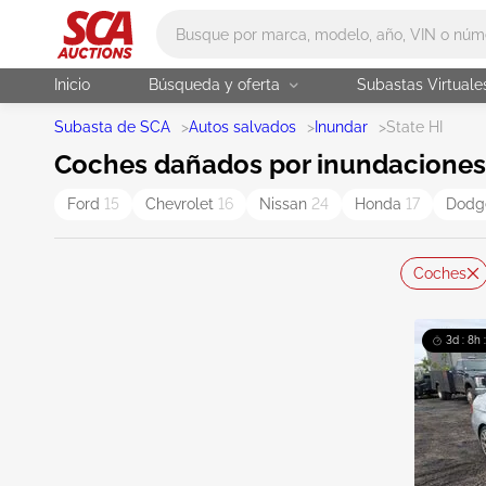
Main search
Inicio
Búsqueda y oferta
Subastas Virtuale
Subasta de SCA
>
Autos salvados
>
Inundar
>
State HI
Coches dañados por inundaciones 
Ford
15
Chevrolet
16
Nissan
24
Honda
17
Dod
Coches
3d : 8h 