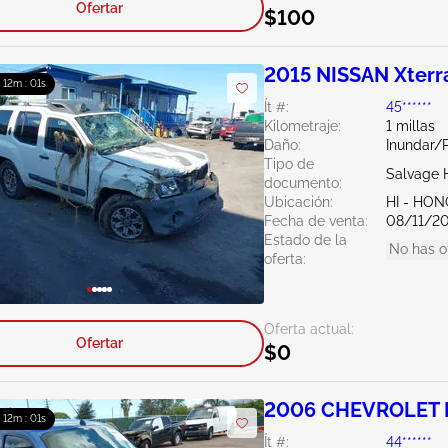
Ofertar
$100
2015 NISSAN Xterr
: 12m : 00s
Ít #:
45******
Kilometraje:
1 millas
Daño:
Inundar/P
Tipo de
Salvage 
documento:
Ubicación:
HI - HO
Fecha de venta:
08/11/2
Estado de la
No has o
oferta:
Oferta actual:
Ofertar
$0
2006 CHEVROLET 
: 12m : 00s
Ít #:
44******