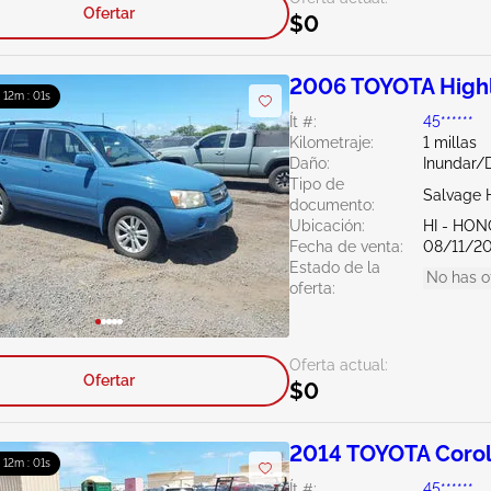
Ofertar
$0
2006 TOYOTA Highl
: 12m : 00s
Ít #:
45******
Kilometraje:
1 millas
Daño:
Inundar/
Tipo de
Salvage 
documento:
Ubicación:
HI - HO
Fecha de venta:
08/11/2
Estado de la
No has o
oferta:
Oferta actual:
Ofertar
$0
2014 TOYOTA Corol
: 12m : 00s
Ít #:
45******