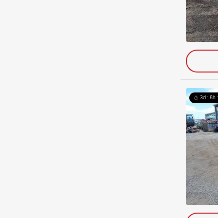
3d : 8h 