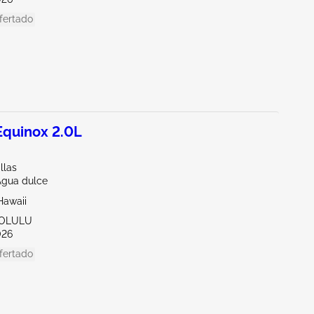
fertado
quinox 2.0L
llas
Agua dulce
Hawaii
NOLULU
026
fertado