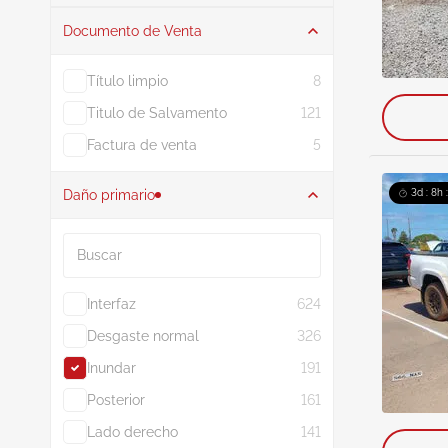
Documento de Venta
Subasta
190
Título limpio
8
Titulo de Salvamento
121
Factura de venta
5
Daño primario
3d : 8h 
Buscar
Interfaz
624
Desgaste normal
326
Inundar
191
Posterior
161
Lado derecho
141