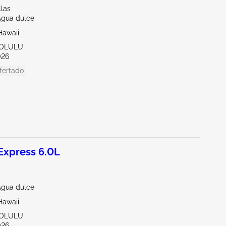
llas
Agua dulce
Hawaii
NOLULU
026
fertado
xpress 6.0L
Agua dulce
Hawaii
NOLULU
026