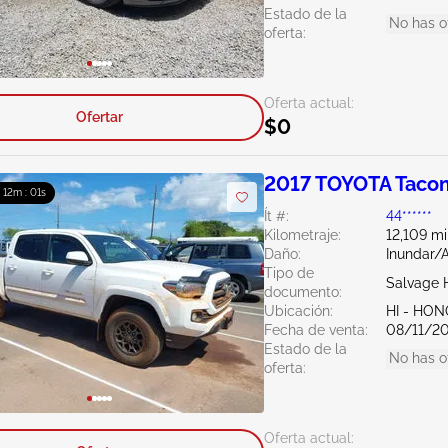
Estado de la
No has o
oferta:
Oferta actual:
Ofertar
$0
2017 TOYOTA Taco
: 12m : 00s
Ít #:
44******
Kilometraje:
12,109 mi
Daño:
Inundar/
Tipo de
Salvage 
documento:
Ubicación:
HI - HO
Fecha de venta:
08/11/2
Estado de la
No has o
oferta:
Oferta actual: