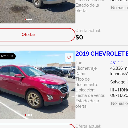
Estado de la
No has o
oferta:
Oferta actual:
Ofertar
$0
2019 CHEVROLET E
: 12m : 00s
Ít #:
45******
Kilometraje:
46,836 mi
Daño:
Inundar/
Tipo de
Salvage 
documento:
Ubicación:
HI - HO
Fecha de venta:
08/11/2
Estado de la
No has o
oferta:
Oferta actual: