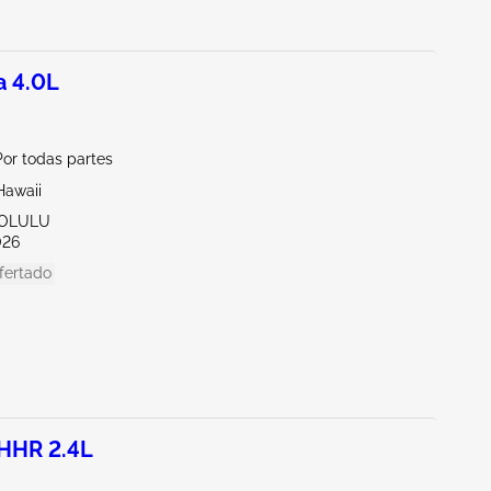
a 4.0L
or todas partes
Hawaii
NOLULU
026
fertado
HHR 2.4L