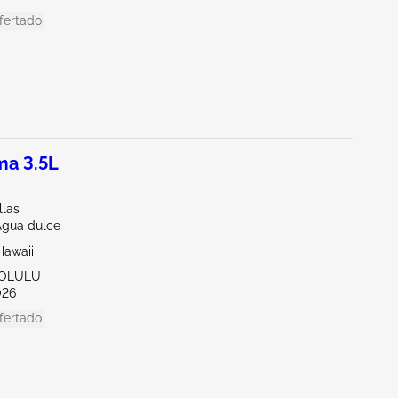
fertado
ma 3.5L
llas
Agua dulce
Hawaii
NOLULU
026
fertado