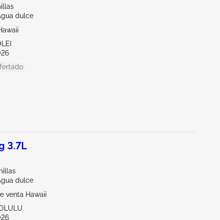
illas
Agua dulce
Hawaii
OLEI
026
fertado
g 3.7L
illas
Agua dulce
e venta Hawaii
NOLULU
026