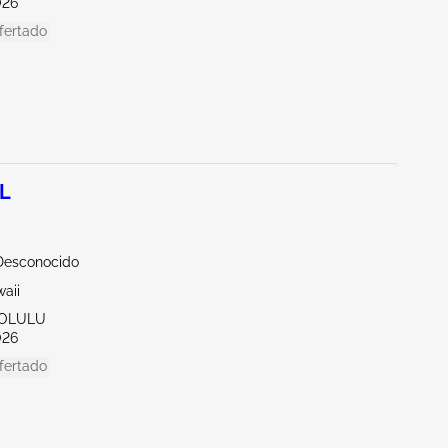
026
fertado
5L
Desconocido
aii
NOLULU
026
fertado