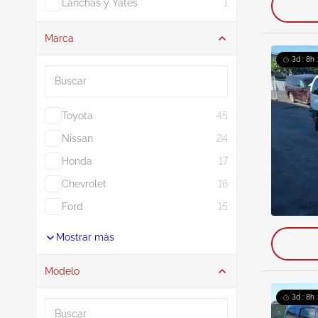
Lanchas y Yates
1
Marca
Buscar
3d : 8h 
Toyota
45
Nissan
24
Honda
17
Chevrolet
16
Ford
15
Mostrar más
Modelo
Buscar
3d : 8h 