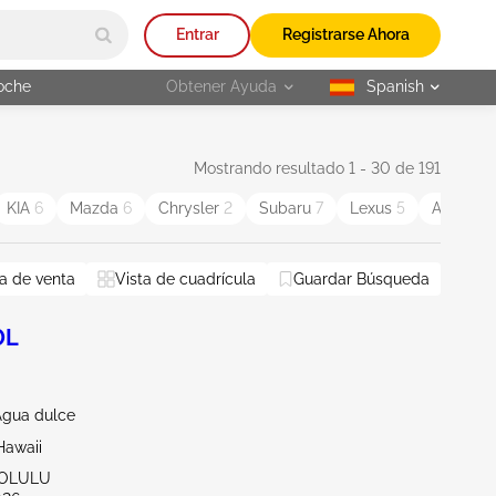
Entrar
Registrarse Ahora
oche
Obtener Ayuda
Spanish
selected
Mostrando resultado 1 - 30 de 191
KIA
6
Mazda
6
Chrysler
2
Subaru
7
Lexus
5
Audi
1
a de venta
Vista de cuadrícula
Guardar Búsqueda
0L
Agua dulce
Hawaii
NOLULU