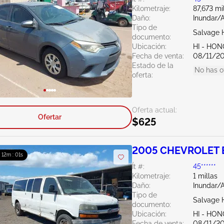
Kilometraje:
87,673 mi
Daño:
Inundar/
Tipo de
Salvage 
documento:
Ubicación:
HI - HO
Fecha de venta:
08/11/2
Estado de la
No has o
oferta:
Oferta actual:
Ofertar
$625
2005 CHEVROLET E
: 12m : 00s
Ít #:
45******
Kilometraje:
1 millas
Daño:
Inundar/
Tipo de
Salvage 
documento:
Ubicación:
HI - HO
Fecha de venta:
08/11/2