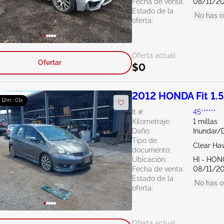
Fecha de venta:
08/11/2
Estado de la
No has o
oferta:
Oferta actual:
Ofertar
$0
2012 HONDA Fit 1.
: 12m : 00s
Ít #:
45******
Kilometraje:
1 millas
Daño:
Inundar/
Tipo de
Clear Haw
documento:
Ubicación:
HI - HO
Fecha de venta:
08/11/2
Estado de la
No has o
oferta:
Oferta actual: