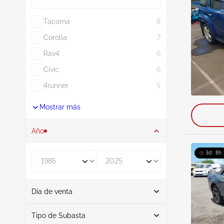
Tacoma
8
Corolla
7
Rav4
6
Civic
6
4runner
5
Mostrar más
Año
3d : 8h 
De
A
Día de venta
De
A
Tipo de Subasta