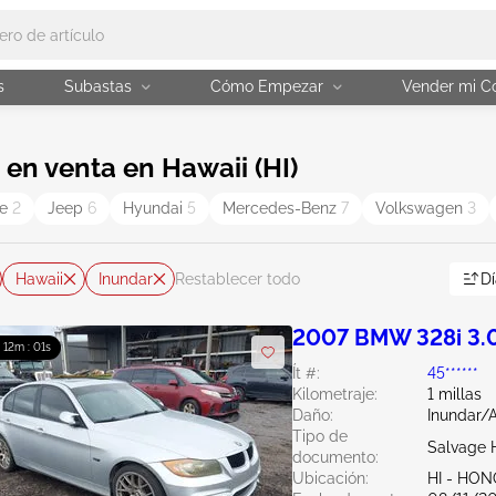
s
Subastas
Cómo Empezar
Vender mi C
en venta en Hawaii (HI)
ge
2
Jeep
6
Hyundai
5
Mercedes-Benz
7
Volkswagen
3
Hawaii
Inundar
Dí
Restablecer todo
2007 BMW 328i 3.
: 12m : 00s
Ít #:
45******
Kilometraje:
1 millas
Daño:
Inundar/
Tipo de
Salvage 
documento:
Ubicación:
HI - HO