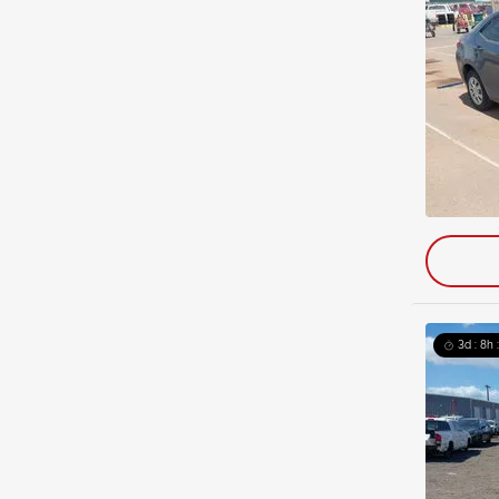
3d : 8h 