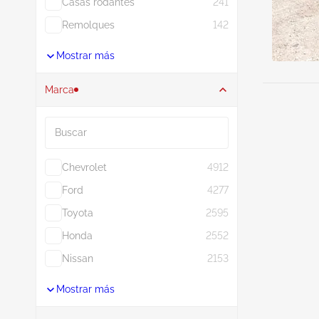
Casas rodantes
241
Remolques
142
Mostrar más
Marca
Buscar
Chevrolet
4912
Ford
4277
Toyota
2595
Honda
2552
Nissan
2153
Mostrar más