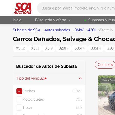
Main search
Inicio
Búsqueda y oferta
Subastas Virtua
Subasta de SCA
>
Autos salvados
>
BMW
>
430I
>
State IN
Carros Dañados, Salvage & Chocad
X5
12
X1
11
X3
9
328I
7
535I
4
335I
4
330
Coches
Buscador de Autos de Subasta
Tipo del vehículo
Venta Futu
Coches
31820
Motocicletas
703
Troca
563