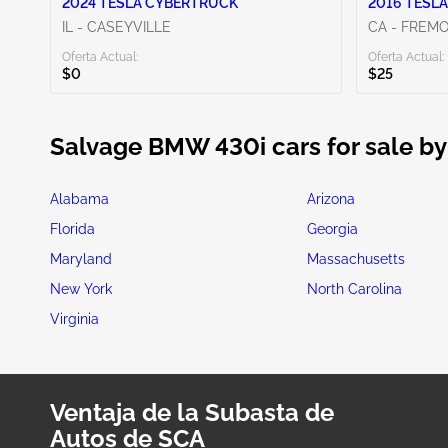
2024 TESLA CYBERTRUCK
2016 TESLA
IL - CASEYVILLE
CA - FREM
Oferta Actual:
Oferta Actual:
$0
$25
Salvage BMW 430i cars for sale by
Alabama
Arizona
Florida
Georgia
Maryland
Massachusetts
New York
North Carolina
Virginia
Ventaja de la Subasta de
Autos de SCA