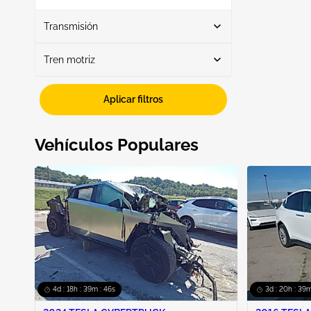
Mostrar más
Transmisión
Tren motriz
Automático
1
Awd
1
Aplicar filtros
Vehículos Populares
4d : 18h : 39m : 45s
3d : 20h : 39m