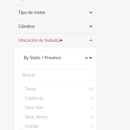
Tipo de motor
Gasolina
1
Buscar
Cilindros
Ubicación de Subasta
4
1
2.0L
1
Buscar
Texas
10
California
9
New York
7
New Jersey
6
Florida
6