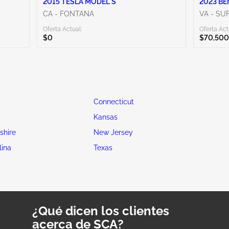
2015 TESLA MODEL S
2023 BE
CA - FONTANA
VA - SU
Oferta Actual:
Oferta Act
$0
$70,500
Connecticut
Kansas
hire
New Jersey
lina
Texas
¿Qué dicen los clientes
acerca de SCA?