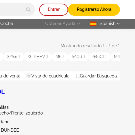
Entrar
Registrarse Ahora
 Coche
Obtener Ayuda
Spanish
selected
Mostrando resultado 1 - 1 de 1
325xi
1
X5 PHEV
1
M5
1
540d
1
645CI
1
M4
1
7
a de venta
Vista de cuadrícula
Guardar Búsqueda
0L
illas
echo/Frente izquierdo
Idaho
ST DUNDEE