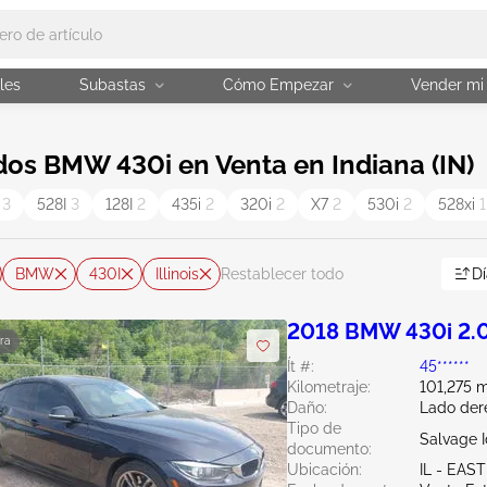
les
Subastas
Cómo Empezar
Vender mi
os BMW 430i en Venta en Indiana (IN)
i
3
528I
3
128I
2
435i
2
320i
2
X7
2
530i
2
528xi
1
BMW
430I
Illinois
Dí
Restablecer todo
2018 BMW 430i 2.
ra
Ít #:
45******
Kilometraje:
101,275 m
Daño:
Lado der
Tipo de
Salvage 
documento:
Ubicación:
IL - EA