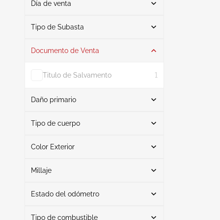
Día de venta
De
A
Tipo de Subasta
Documento de Venta
Subasta
1
Titulo de Salvamento
1
Daño primario
Buscar
Tipo de cuerpo
Color Exterior
Hatchback
1
Lado derecho
1
Buscar
Millaje
Estado del odómetro
Negro
1
Mileage From
Mileage To
Tipo de combustible
Real
1