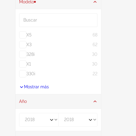
Modelo
Buscar
X5
68
X3
62
328i
30
X1
30
330i
22
Mostrar más
Año
De
A