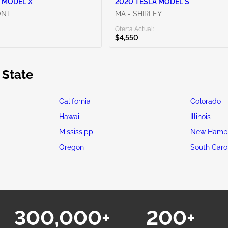
 MODEL X
2020 TESLA MODEL S
ONT
MA - SHIRLEY
Oferta Actual:
$4,550
 State
California
Colorado
Hawaii
Illinois
Mississippi
New Hamps
Oregon
South Caro
300,000+
200+