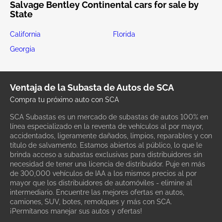
Salvage Bentley Continental cars for sale by
State
California
Florida
Georgia
Ventaja de la Subasta de Autos de SCA
Compra tu próximo auto con SCA
SCA Subastas es un mercado de subastas de autos 100% en
línea especializado en la reventa de vehículos al por mayor,
accidentados, ligeramente dañados, limpios, reparables y con
título de salvamento. Estamos abiertos al público, lo que le
brinda acceso a subastas exclusivas para distribuidores sin
necesidad de tener una licencia de distribuidor. Puje en más
de 300,000 vehículos de IAA a los mismos precios al por
mayor que los distribuidores de automóviles - elimine al
intermediario. Encuentre las mejores ofertas en autos,
camiones, SUV, botes, remolques y más con SCA.
¡Permítanos manejar sus autos y ofertas!