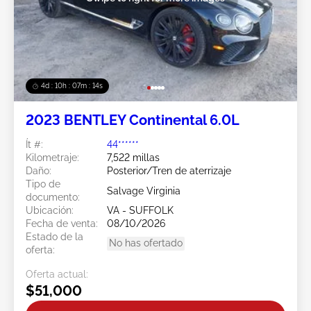
4d : 10h : 07m : 14s
2023 BENTLEY Continental 6.0L
Ít #:
44******
Kilometraje:
7,522 millas
Daño:
Posterior/Tren de aterrizaje
Tipo de
Salvage Virginia
documento:
Ubicación:
VA - SUFFOLK
Fecha de venta:
08/10/2026
Estado de la
No has ofertado
oferta:
Oferta actual:
$51,000