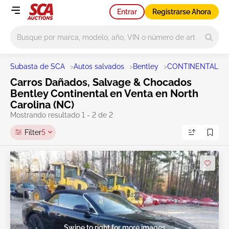
Entrar
Registrarse Ahora
Main search
Subasta de SCA
>
Autos salvados
>
Bentley
>
CONTINENTAL
>
Carros Dañados, Salvage & Chocados
Bentley Continental en Venta en North
Carolina (NC)
Mostrando resultado 1 - 2 de 2
Filter
5
Swipe to right for more images