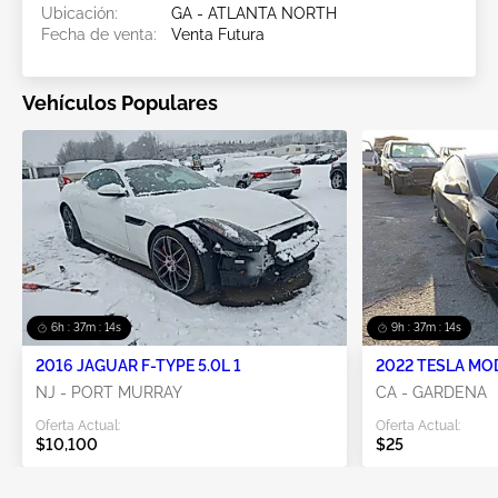
Ubicación:
GA - ATLANTA NORTH
Fecha de venta:
Venta Futura
Vehículos Populares
6h : 37m : 14s
9h : 37m : 14s
2016 JAGUAR F-TYPE 5.0L 1
2022 TESLA MO
NJ - PORT MURRAY
CA - GARDENA
Oferta Actual:
Oferta Actual:
$10,100
$25