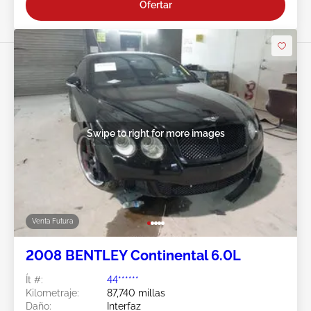
Ofertar
Swipe to right for more images
Venta Futura
2008 BENTLEY Continental 6.0L
Ít #:
44******
Kilometraje:
87,740 millas
Daño:
Interfaz