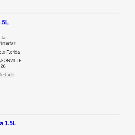
.5L
llas
/Interfaz
le Florida
CKSONVILLE
026
fertado
a 1.5L