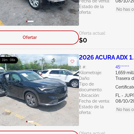
Fecha de venta:
08/10/2
Estado de la
No has o
oferta:
Oferta actual:
Ofertar
$0
2026 ACURA ADX 1
 : 31m : 04s
Ít #:
45******
Kilometraje:
1,659 mil
Daño:
Trasera 
Tipo de
Certifica
documento:
Ubicación:
FL - JUP
Fecha de venta:
08/10/2
Estado de la
No has o
oferta:
Oferta actual: