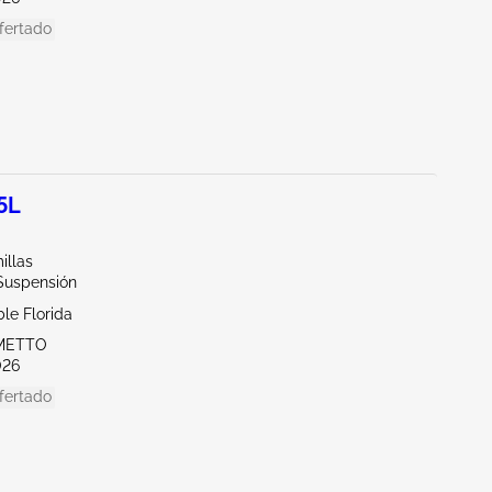
fertado
5L
illas
/Suspensión
le Florida
LMETTO
026
fertado