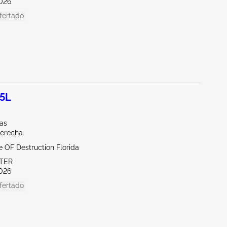
026
fertado
.5L
las
derecha
te OF Destruction Florida
ITER
026
fertado