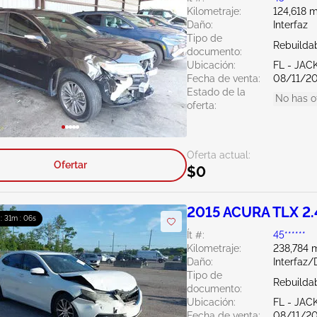
Kilometraje:
124,618 m
Daño:
Interfaz
Tipo de
Rebuildab
documento:
Ubicación:
FL - JA
Fecha de venta:
08/11/2
Estado de la
No has o
oferta:
Oferta actual:
Ofertar
$0
2015 ACURA TLX 2
 : 31m : 04s
Ít #:
45******
Kilometraje:
238,784 m
Daño:
Interfaz
Tipo de
Rebuildab
documento:
Ubicación:
FL - JA
Fecha de venta:
08/11/2