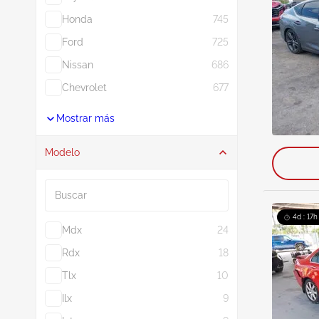
Honda
745
Ford
725
Nissan
686
Chevrolet
677
Mostrar más
Modelo
Buscar
4d : 17h
Mdx
24
Rdx
18
Tlx
10
Ilx
9