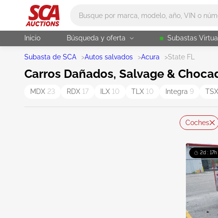
Main search
Inicio
Búsqueda y oferta
Subastas Virtua
Subasta de SCA
>
Autos salvados
>
Acura
>
State FL
Carros Dañados, Salvage & Chocado
MDX
23
RDX
17
ILX
10
TLX
10
Integra
9
TS
Coches
2d : 17h