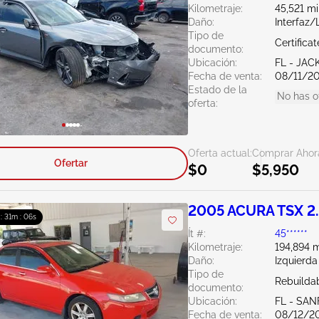
Kilometraje:
45,521 mi
Daño:
Interfaz
Tipo de
Certifica
documento:
Ubicación:
FL - JA
Fecha de venta:
08/11/2
Estado de la
No has o
oferta:
Oferta actual:
Comprar Ahor
Ofertar
$0
$5,950
2005 ACURA TSX 2
 : 31m : 04s
Ít #:
45******
Kilometraje:
194,894 m
Daño:
Izquierda
Tipo de
Rebuildab
documento:
Ubicación:
FL - SA
Fecha de venta:
08/12/2