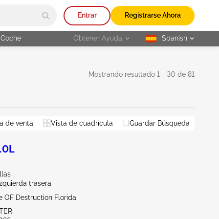
Entrar
Registrarse Ahora
 Coche
Obtener Ayuda
Spanish
selected
Mostrando resultado 1 - 30 de 81
a de venta
Vista de cuadrícula
Guardar Búsqueda
.0L
llas
Izquierda trasera
te OF Destruction Florida
ITER