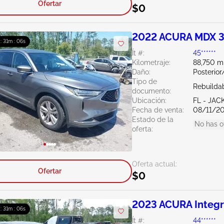
Ofertar
$0
2022 ACURA MDX 3
 : 31m : 04s
Ít #:
45******
Kilometraje:
88,750 mi
Daño:
Posterior
Tipo de
Rebuildab
documento:
Ubicación:
FL - JA
Fecha de venta:
08/11/2
Estado de la
No has o
oferta:
Oferta actual:
Ofertar
$0
2023 ACURA Integr
 : 31m : 04s
Ít #:
44******