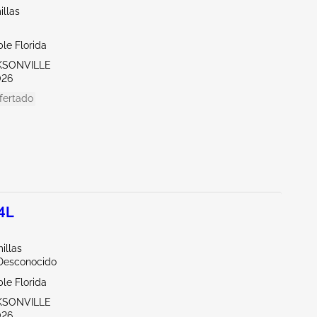
illas
le Florida
CKSONVILLE
026
fertado
.4L
illas
/Desconocido
le Florida
CKSONVILLE
026