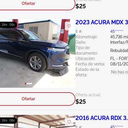
Ofertar
$25
2023 ACURA MDX 3
 : 31m : 04s
Ít #:
45******
Kilometraje:
45,736 mi
Daño:
Interfaz/
Tipo de
Rebuildab
documento:
Ubicación:
FL - FO
Fecha de venta:
08/11/2
Estado de la
No has o
oferta:
Oferta actual:
Ofertar
$25
2016 ACURA RDX 3
 : 31m : 04s
Ít #:
45******