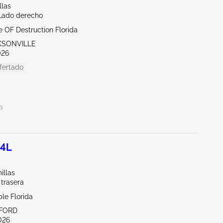
llas
/Lado derecho
te OF Destruction Florida
CKSONVILLE
026
fertado
a
.4L
illas
 trasera
le Florida
NFORD
026