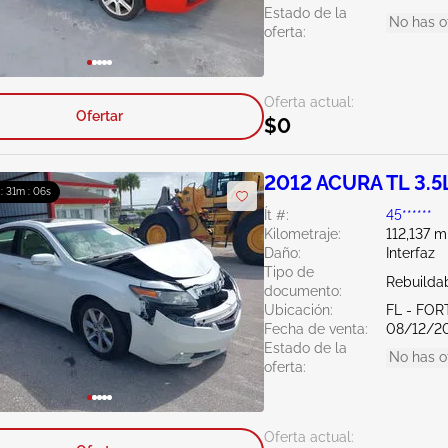
Estado de la
No has o
oferta:
Oferta actual:
Ofertar
$0
2012 ACURA TL 3.5
 : 31m : 04s
Ít #:
45******
Kilometraje:
112,137 m
Daño:
Interfaz
Tipo de
Rebuildab
documento:
Ubicación:
FL - FOR
Fecha de venta:
08/12/2
Estado de la
No has o
oferta:
Oferta actual: