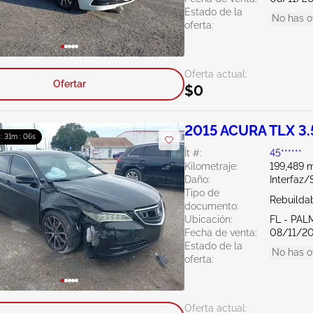
Estado de la
No has o
oferta:
Oferta actual:
Ofertar
$0
2015 ACURA TLX 3.
 : 31m : 04s
Ít #:
45******
Kilometraje:
199,489 m
Daño:
Interfaz
Tipo de
Rebuildab
documento:
Ubicación:
FL - PA
Fecha de venta:
08/11/2
Estado de la
No has o
oferta:
Oferta actual: