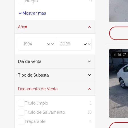
Integra
9
Mostrar más
Año
De
A
4d : 17h
Día de venta
De
A
Tipo de Subasta
Documento de Venta
Subasta
80
Comprar Ahora
1
Título limpio
1
Titulo de Salvamento
18
Irreparable
4