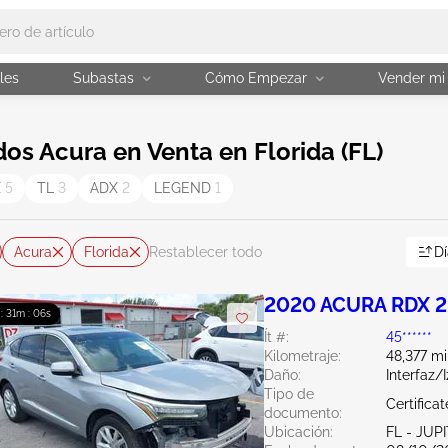
les
Subastas
Cómo Empezar
Vender mi
s Acura en Venta en Florida (FL)
X
5
TL
3
ADX
2
LEGEND
1
Acura
Florida
Dí
Restablecer todo
2020 ACURA RDX 2
 : 31m : 04s
Ít #:
45******
Kilometraje:
48,377 mi
Daño:
Interfaz/
Tipo de
Certifica
documento:
Ubicación:
FL - JUP