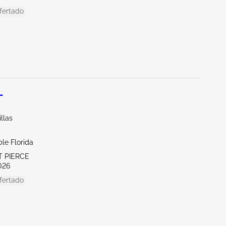
fertado
L
illas
le Florida
T PIERCE
026
fertado