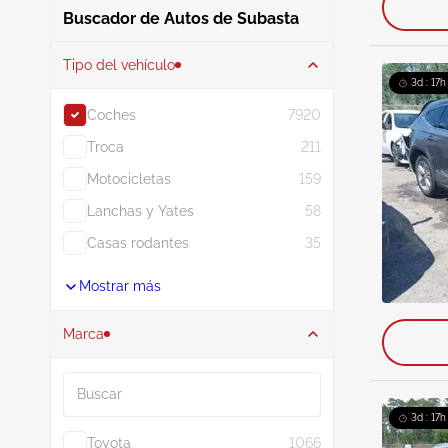
Buscador de Autos de Subasta
Tipo del vehículo
3d : 17h
Coches
7920
Troca
211
Motocicletas
159
Lanchas y Yates
58
Casas rodantes
35
Mostrar más
Marca
Buscar
3d : 17h
Toyota
1066