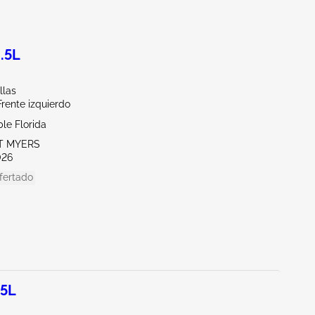
.5L
llas
Frente izquierdo
le Florida
RT MYERS
026
fertado
.5L