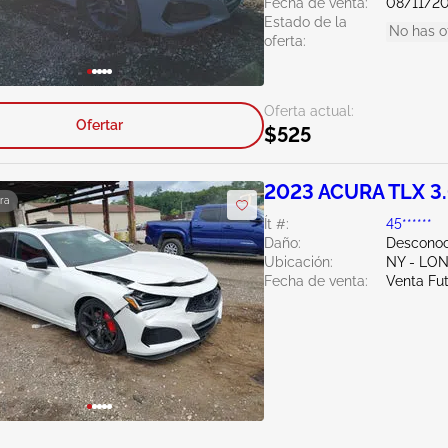
Fecha de venta:
08/11/2
Estado de la
No has o
oferta:
Oferta actual:
Ofertar
$525
2023 ACURA TLX 3
ra
Ít #:
45******
Daño:
Desconoc
Ubicación:
NY - LO
Fecha de venta:
Venta Fu