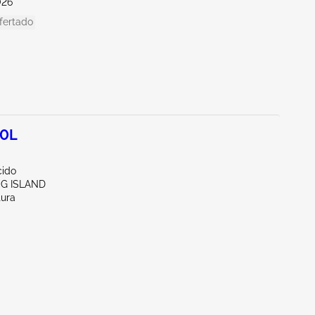
026
fertado
.0L
ido
NG ISLAND
tura