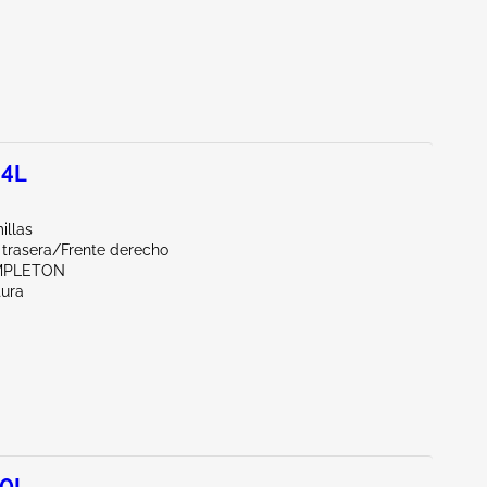
.4L
illas
 trasera/Frente derecho
MPLETON
tura