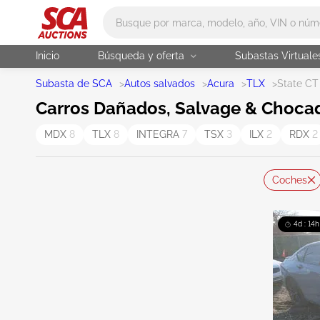
Main search
Inicio
Búsqueda y oferta
Subastas Virtuale
Subasta de SCA
>
Autos salvados
>
Acura
>
TLX
>
State CT
Carros Dañados, Salvage & Chocad
MDX
8
TLX
8
INTEGRA
7
TSX
3
ILX
2
RDX
2
Coches
4d : 14h