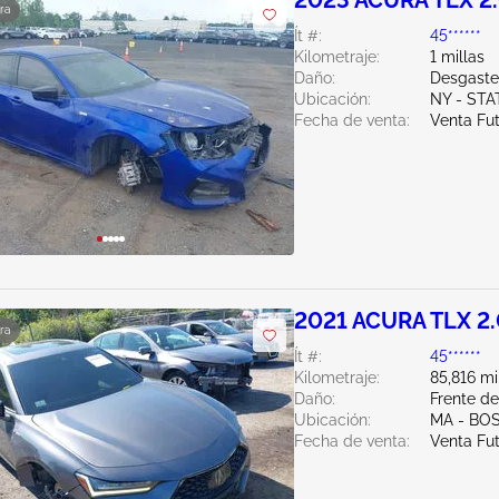
2023 ACURA TLX 2
ra
Ít #:
45******
Kilometraje:
1 millas
Daño:
Desgaste
Ubicación:
NY - ST
Fecha de venta:
Venta Fu
2021 ACURA TLX 2
ra
Ít #:
45******
Kilometraje:
85,816 mi
Daño:
Frente d
Ubicación:
MA - BO
Fecha de venta:
Venta Fu