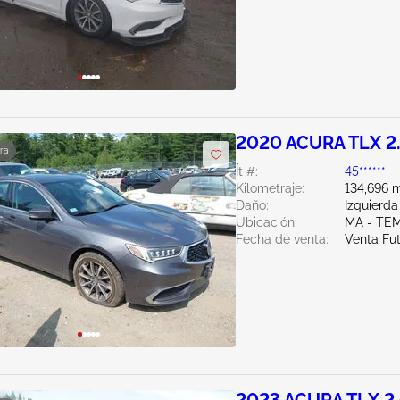
2020 ACURA TLX 2
ra
Ít #:
45******
Kilometraje:
134,696 m
Daño:
Izquierda
Ubicación:
MA - TE
Fecha de venta:
Venta Fu