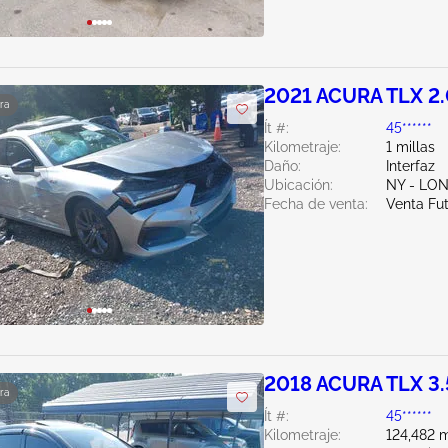
2021 ACURA TLX 2
ra
Ít #:
45******
Kilometraje:
1 millas
Daño:
Interfaz
Ubicación:
NY - LO
Fecha de venta:
Venta Fu
2018 ACURA TLX 3
ra
Ít #:
45******
Kilometraje:
124,482 m