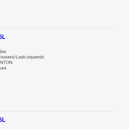
5L
llas
 trasera/Lado izquierdo
UNTON
tura
5L