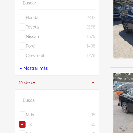
Honda
2417
Toyota
2168
Nissan
1575
Ford
1438
Chevrolet
1278
Mostrar más
Venta Futu
Modelo
Buscar
Mdx
95
Tlx
65