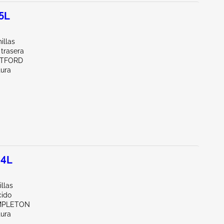
.5L
illas
 trasera
RTFORD
tura
.4L
llas
ido
MPLETON
tura