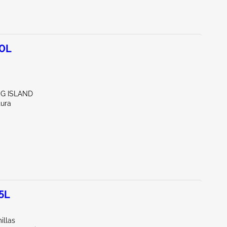
.0L
NG ISLAND
tura
.5L
illas