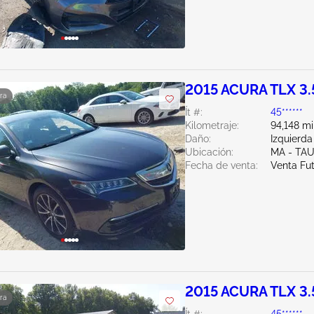
2015 ACURA TLX 3.
ra
Ít #:
45******
Kilometraje:
94,148 mi
Daño:
Izquierda
Ubicación:
MA - TA
Fecha de venta:
Venta Fu
2015 ACURA TLX 3.
ra