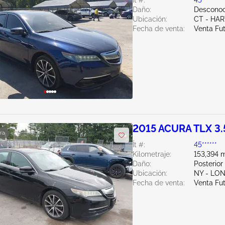
Ít #:
45******
Daño:
Desconoc
Ubicación:
CT - HA
Fecha de venta:
Venta Fu
2015 ACURA TLX 3.
ra
Ít #:
45******
Kilometraje:
153,394 m
Daño:
Posterior
Ubicación:
NY - LO
Fecha de venta:
Venta Fu