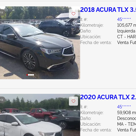
2018 ACURA TLX 3
ra
Ít #:
45******
Kilometraje:
105,677 m
Daño:
Izquierda
Ubicación:
CT - HA
Fecha de venta:
Venta Fu
2020 ACURA TLX 2
ra
Ít #:
45******
Kilometraje:
59,908 mi
Daño:
Desconoc
Ubicación:
MA - TE
Fecha de venta:
Venta Fu