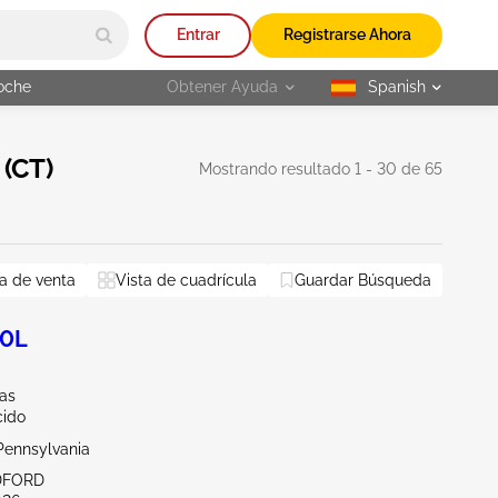
Entrar
Registrarse Ahora
oche
Obtener Ayuda
Spanish
selected
(CT)
Mostrando resultado 1 - 30 de 65
rk
a de venta
Rhode Island
Vista de cuadrícula
Guardar Búsqueda
Restablecer todo
.0L
las
ido
Pennsylvania
DFORD