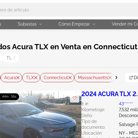
s
Subastas
Cómo Empezar
Vender mi C
os Acura TLX en Venta en Connecticut 
TL
2
Acura
TLX
Connecticut
Massachusetts
Nueva Yo
Dí
2024 ACURA TLX 2
 : 44m : 54s
Ít #:
43******
Kilometraje:
7,532 mil
Daño:
Desconoc
Tipo de
Salvage 
documento:
Ubicación:
NY - ME