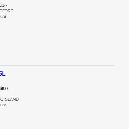
ido
RTFORD
tura
5L
illas
NG ISLAND
tura