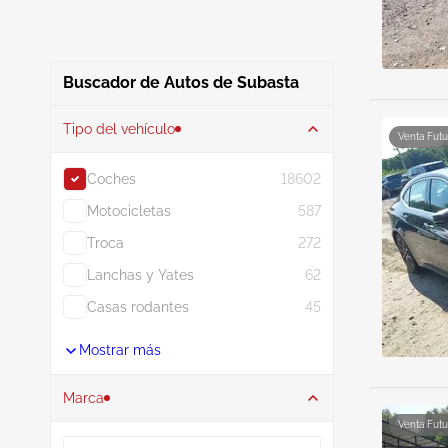
Buscador de Autos de Subasta
Tipo del vehículo
Venta Futu
Coches
18602
Motocicletas
587
Troca
272
Lanchas y Yates
62
Casas rodantes
45
Mostrar más
Marca
Venta Futu
Buscar