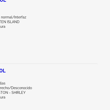
.0L
 normal/Interfaz
ATEN ISLAND
tura
.0L
llas
erecho/Desconocido
STON - SHIRLEY
tura