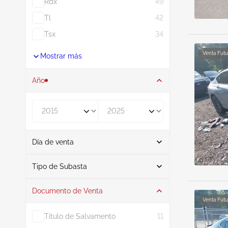
Rdx
49
Tl
42
Tsx
34
Venta Futu
Mostrar más
Año
De
A
Día de venta
De
A
Tipo de Subasta
Documento de Venta
Subasta
65
Venta Futu
Titulo de Salvamento
11