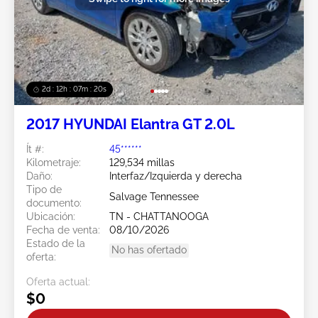
2d : 12h : 07m : 17s
2017 HYUNDAI Elantra GT 2.0L
Ít #:
45******
Kilometraje:
129,534 millas
Daño:
Interfaz/Izquierda y derecha
Tipo de
Salvage Tennessee
documento:
Ubicación:
TN - CHATTANOOGA
Fecha de venta:
08/10/2026
Estado de la
No has ofertado
oferta:
Oferta actual:
$0