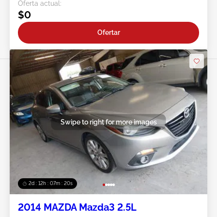
Oferta actual:
$0
Ofertar
Swipe to right for more images
2d : 12h : 07m : 17s
2014 MAZDA Mazda3 2.5L