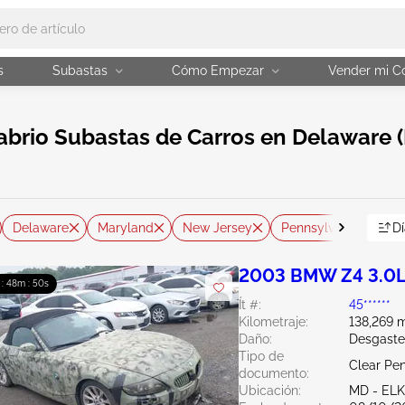
s
Subastas
Cómo Empezar
Vender mi C
abrio Subastas de Carros en Delaware 
Delaware
Maryland
New Jersey
Pennsylvania
Ca
Dí
2003 BMW Z4 3.0
 : 48m : 49s
Ít #:
45******
Kilometraje:
138,269 m
Daño:
Desgaste
Tipo de
Clear Pe
documento:
Ubicación:
MD - EL