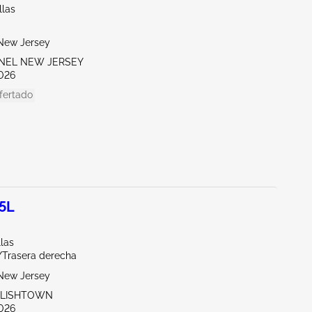
llas
New Jersey
ENEL NEW JERSEY
026
fertado
.5L
llas
/Trasera derecha
New Jersey
GLISHTOWN
026