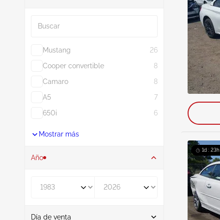
Buscar
Mustang
26
Cooper convertible
8
Camaro
8
A5
7
650i
6
Mostrar más
1d : 23h
Año
De
A
Día de venta