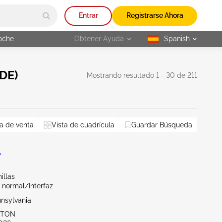
Entrar
Registrarse Ahora
oche
Obtener Ayuda
Spanish
selected
(DE)
Mostrando resultado 1 - 30 de 211
brio
a de venta
Vista de cuadrícula
Guardar Búsqueda
Restablecer todo
L
illas
 normal/Interfaz
nnsylvania
KTON