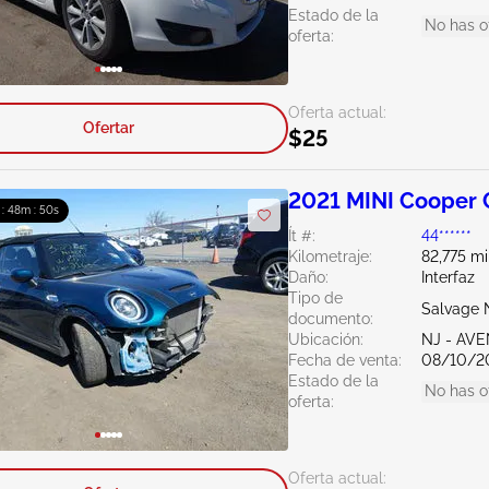
Estado de la
No has o
oferta:
Oferta actual:
Ofertar
$25
2021 MINI Cooper 
 : 48m : 49s
Ít #:
44******
Kilometraje:
82,775 mi
Daño:
Interfaz
Tipo de
Salvage 
documento:
Ubicación:
NJ - AV
Fecha de venta:
08/10/2
Estado de la
No has o
oferta:
Oferta actual: