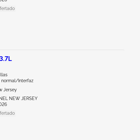
fertado
3.7L
llas
 normal/Interfaz
w Jersey
ENEL NEW JERSEY
026
fertado