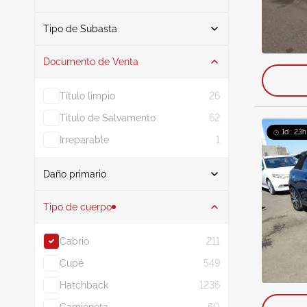
De
A
Tipo de Subasta
Documento de Venta
Subasta
211
Título limpio
26
Titulo de Salvamento
62
1d : 23h
Irreparable
1
Daño primario
Buscar
Tipo de cuerpo
Cabrio
211
Interfaz
53
Cupé
549
Desgaste normal
36
Hatchback
1236
Inundar
18
Camioneta
50