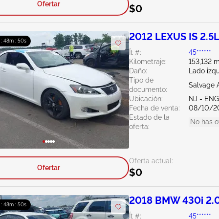
Ofertar
$0
2012 LEXUS IS 2.5
 : 48m : 49s
Ít #:
45******
Kilometraje:
153,132 m
Daño:
Lado izqu
Tipo de
Salvage 
documento:
Ubicación:
NJ - EN
Fecha de venta:
08/10/2
Estado de la
No has o
oferta:
Oferta actual:
Ofertar
$0
2018 BMW 430i 2.
 : 48m : 49s
Ít #:
45******