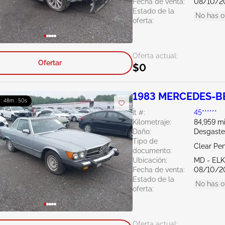
Fecha de venta:
08/10/2
Estado de la
No has o
oferta:
Oferta actual:
Ofertar
$0
1983 MERCEDES-BE
 : 48m : 49s
Ít #:
45******
Kilometraje:
84,959 mi
Daño:
Desgaste
Tipo de
Clear Pe
documento:
Ubicación:
MD - EL
Fecha de venta:
08/10/2
Estado de la
No has o
oferta:
Oferta actual: