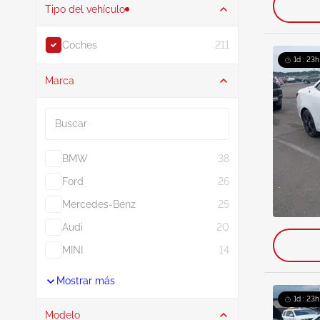
Tipo del vehículo
Coches
211
1d : 23h
Marca
Buscar
BMW
38
Ford
26
Mercedes-Benz
25
Audi
20
MINI
14
Mostrar más
1d : 23h
Modelo