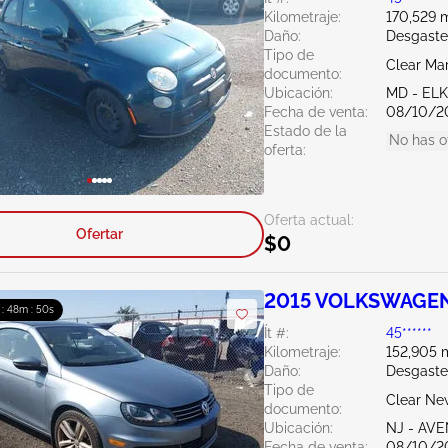
Kilometraje:
170,529 m
Daño:
Desgaste
Tipo de
Clear Ma
documento:
Ubicación:
MD - EL
Fecha de venta:
08/10/2
Estado de la
No has o
oferta:
Oferta actual:
Ofertar
$0
2015 VOLKSWAGEN
 : 48m : 49s
Ít #:
45******
Kilometraje:
152,905 m
Daño:
Desgaste
Tipo de
Clear Ne
documento:
Ubicación:
NJ - AV
Fecha de venta:
08/10/2