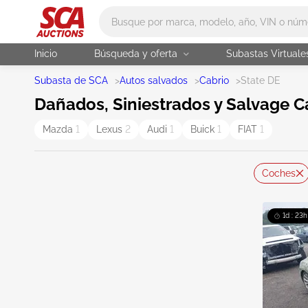
Main search
Inicio
Búsqueda y oferta
Subastas Virtuale
Subasta de SCA
>
Autos salvados
>
Cabrio
>
State DE
Dañados, Siniestrados y Salvage C
Mazda
1
Lexus
2
Audi
1
Buick
1
FIAT
1
Coches
1d : 23h