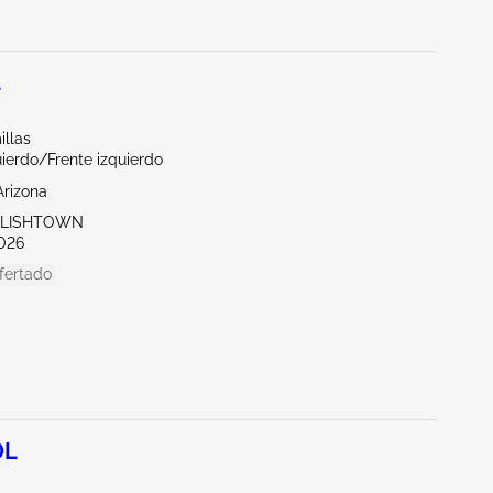
L
illas
ierdo/Frente izquierdo
Arizona
GLISHTOWN
026
fertado
0L