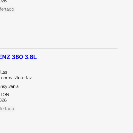
026
fertado
NZ 380 3.8L
llas
 normal/Interfaz
nnsylvania
KTON
026
fertado