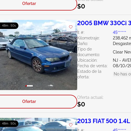
Ofertar
$0
2005 BMW 330Ci 3
 : 48m : 49s
Ít #:
45******
Kilometraje:
238,462 m
Daño:
Desgaste
Tipo de
Clear Ne
documento:
Ubicación:
NJ - AV
Fecha de venta:
08/10/2
Estado de la
No has o
oferta:
Oferta actual:
Ofertar
$0
2013 FIAT 500 1.4L
 : 48m : 49s
Ít #:
45******