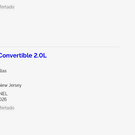
fertado
Convertible 2.0L
llas
New Jersey
ENEL
026
fertado