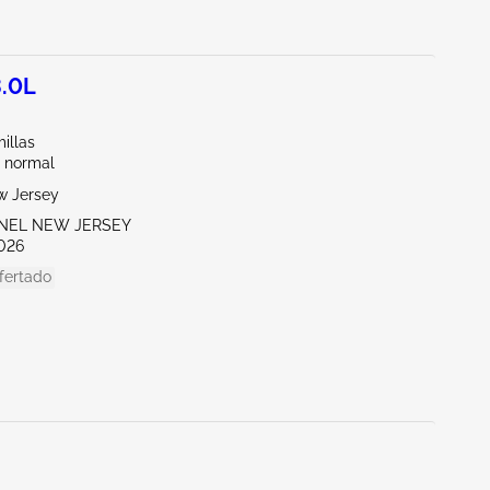
.0L
illas
 normal
w Jersey
ENEL NEW JERSEY
026
fertado