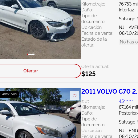
Kilometraje:
76,753 mi
Daño:
Interfaz
Tipo de
Salvage 
documento:
Ubicación:
NJ - AV
Fecha de venta:
08/10/2
Estado de la
No has o
oferta:
Oferta actual:
Ofertar
$125
2011 VOLVO C70 2
 : 48m : 49s
Ít #:
45******
Kilometraje:
87,164 mi
Daño:
Posterior
Tipo de
Salvage 
documento:
Ubicación:
NJ - EN
Fecha de venta:
08/10/2