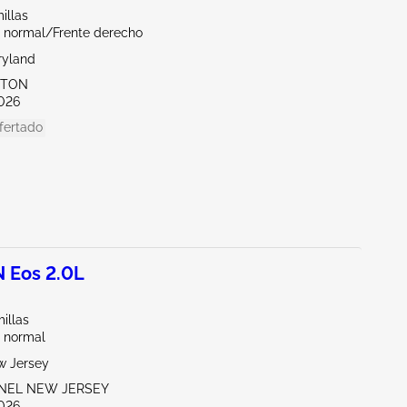
illas
 normal/Frente derecho
ryland
KTON
026
fertado
 Eos 2.0L
illas
 normal
w Jersey
ENEL NEW JERSEY
026