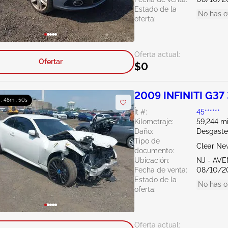
Estado de la
No has o
oferta:
Oferta actual:
Ofertar
$0
2009 INFINITI G37 
 : 48m : 49s
Ít #:
45******
Kilometraje:
59,244 mi
Daño:
Desgaste
Tipo de
Clear Ne
documento:
Ubicación:
NJ - AV
Fecha de venta:
08/10/2
Estado de la
No has o
oferta:
Oferta actual: