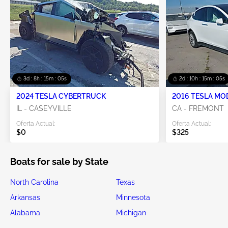
3d : 8h : 15m : 05s
2d : 10h : 15m : 05s
2024 TESLA CYBERTRUCK
2016 TESLA MO
IL - CASEYVILLE
CA - FREMONT
Oferta Actual:
Oferta Actual:
$0
$325
Boats for sale by State
North Carolina
Texas
Arkansas
Minnesota
Alabama
Michigan