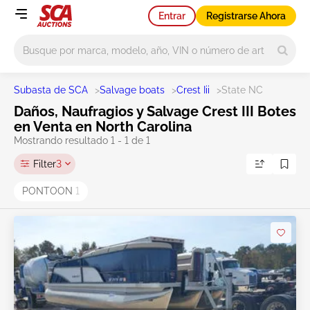
Entrar
Registrarse Ahora
Main search
Subasta de SCA
>
Salvage boats
>
Crest Iii
>
State NC
Daños, Naufragios y Salvage Crest III Botes
en Venta en North Carolina
Mostrando resultado 1 - 1 de 1
Filter
3
PONTOON
1