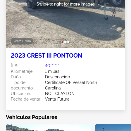
Swipe to right for more images
Venta Futura
2023 CREST III PONTOON
Ít #:
40******
Kilometraje:
1 millas
Daño:
Desconocido
Tipo de
Certificate OF Vessel North
documento:
Carolina
Ubicación:
NC - CLAYTON
Fecha de venta:
Venta Futura
Vehículos Populares