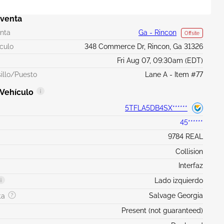
 venta
enta
Ga - Rincon
Offsite
ículo
348 Commerce Dr, Rincon, Ga 31326
Fri Aug 07, 09:30am (EDT)
illo/Puesto
Lane A - Item #77
 Vehículo
5TFLA5DB4SX******
45******
9784 REAL
Collision
Interfaz
Lado izquierdo
Salvage Georgia
ta
Present (not guaranteed)