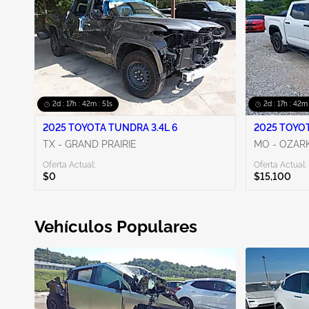
2d : 17h : 42m : 50s
2d : 17h : 42m
2025 TOYOTA TUNDRA 3.4L 6
2025 TOYOT
TX - GRAND PRAIRIE
MO - OZAR
Oferta Actual:
Oferta Actual:
$0
$15,100
Vehículos Populares