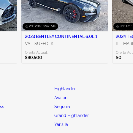
2d : 20h : 12m : 50s
3d : 17h 
2023 BENTLEY CONTINENTAL 6.0L 1
2024 TE
VA - SUFFOLK
IL - MA
Oferta Actual:
Oferta Act
$90,500
$0
Highlander
Avalon
oss
Sequoia
Grand Highlander
Yaris Ia