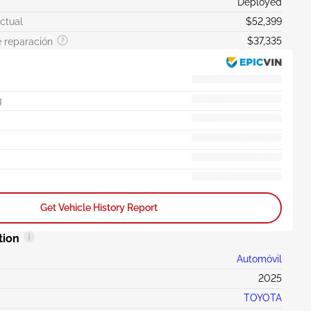
Deployed
actual
$52,399
$37,335
 reparación
g
Get Vehicle History Report
tion
Automóvil
2025
TOYOTA