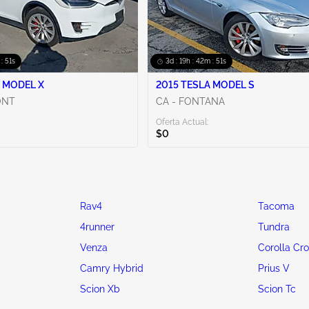
 : 50s
3d : 19h : 42m : 50s
 MODEL X
2015 TESLA MODEL S
ONT
CA - FONTANA
Oferta Actual:
$0
Rav4
Tacoma
4runner
Tundra
Venza
Corolla Cr
Camry Hybrid
Prius V
Scion Xb
Scion Tc