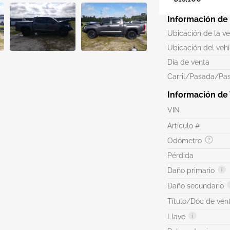
Información de
Ubicación de la v
Ubicación del veh
Día de venta
Carril/Pasada/Pas
Información de
VIN
Artículo #
Odómetro
Pérdida
Daño primario
Daño secundario
Título/Doc de ven
Llave