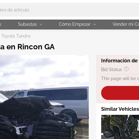
s
Subastas
Cómo Empezar
Vender mi C
 Toyota Tundra
ta en Rincon GA
Información de
Bid Status
This page will be 
Similar Vehicles