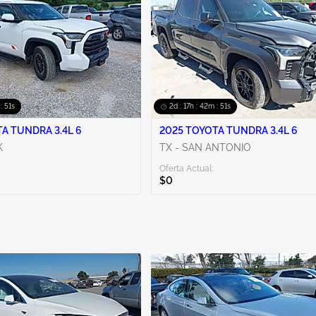
 : 50s
2d : 17h : 42m : 50s
A TUNDRA 3.4L 6
2025 TOYOTA TUNDRA 3.4L 6
K
TX - SAN ANTONIO
Oferta Actual:
$0