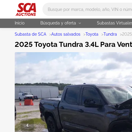
Main search
Inicio
Búsqueda y oferta
Subastas Virtuale
Subasta de SCA
>
Autos salvados
>
Toyota
>
Tundra
>
2025
2025 Toyota Tundra 3.4L Para Ven