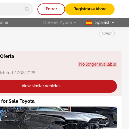
Entrar
Registrarse Ahora
oche
Obtener Ayuda
Spanish
selected
Ver
 Oferta
No longer available
deleted: 17.08.2026
View similar vehicles
 for Sale Toyota