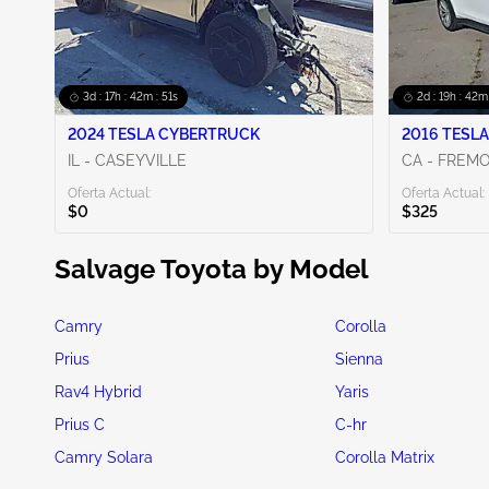
3d : 17h : 42m : 50s
2d : 19h : 42m
2024 TESLA CYBERTRUCK
2016 TESLA
IL - CASEYVILLE
CA - FREM
Oferta Actual:
Oferta Actual:
$0
$325
Salvage Toyota by Model
Camry
Corolla
Prius
Sienna
Rav4 Hybrid
Yaris
Prius C
C-hr
Camry Solara
Corolla Matrix