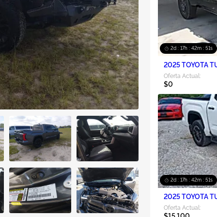
2d : 17h : 42m : 50s
2025 TOYOTA TU
Oferta Actual:
$0
2d : 17h : 42m : 50s
2025 TOYOTA TU
Oferta Actual:
$15,100