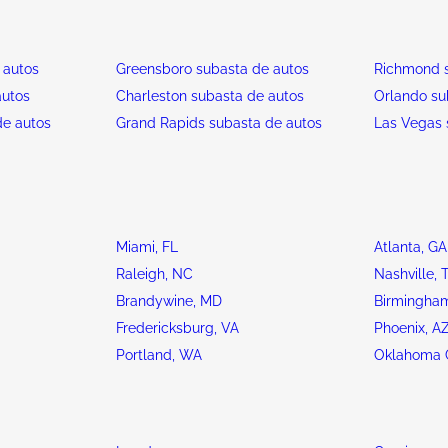
 autos
Greensboro subasta de autos
Richmond s
autos
Charleston subasta de autos
Orlando su
de autos
Grand Rapids subasta de autos
Las Vegas 
Miami, FL
Atlanta, GA
Raleigh, NC
Nashville, 
Brandywine, MD
Birmingham
Fredericksburg, VA
Phoenix, A
Portland, WA
Oklahoma C