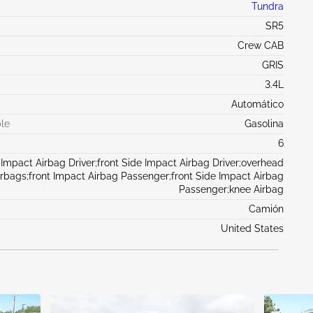
Tundra
SR5
Crew CAB
GRIS
3.4L
Automático
le
Gasolina
6
 Impact Airbag Driver;front Side Impact Airbag Driver;overhead
irbags;front Impact Airbag Passenger;front Side Impact Airbag
Passenger;knee Airbag
Camión
United States