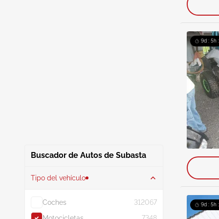
9d : 5h 
Buscador de Autos de Subasta
Tipo del vehículo
Coches
312067
9d : 5h 
Motocicletas
7348