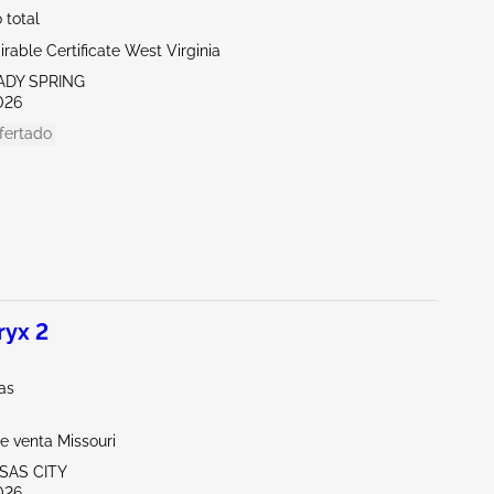
total
rable Certificate West Virginia
ADY SPRING
026
fertado
ryx 2
las
e venta Missouri
SAS CITY
026