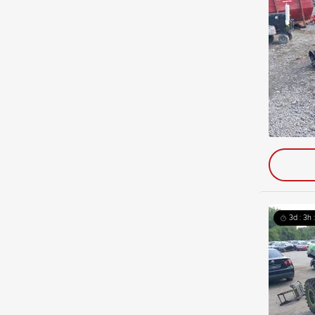
3d : 3h 