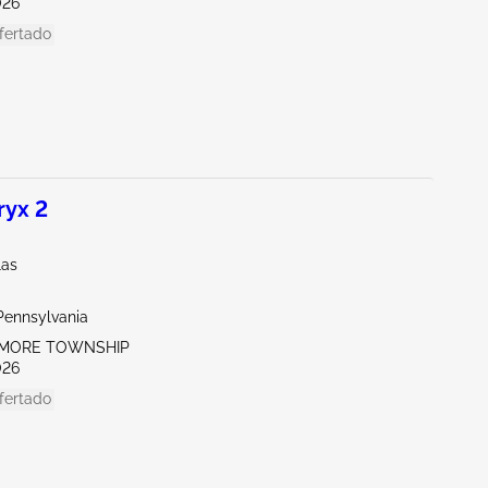
026
fertado
ryx 2
las
Pennsylvania
TIMORE TOWNSHIP
026
fertado