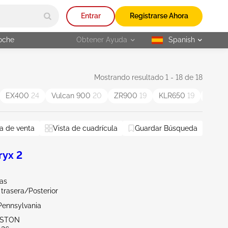
Entrar
Registrarse Ahora
oche
Obtener Ayuda
Spanish
selected
Mostrando resultado 1 - 18 de 18
EX400
24
Vulcan 900
20
ZR900
19
KLR650
19
Teryx
a de venta
Vista de cuadrícula
Guardar Búsqueda
ryx 2
las
 trasera/Posterior
Pennsylvania
TTSTON