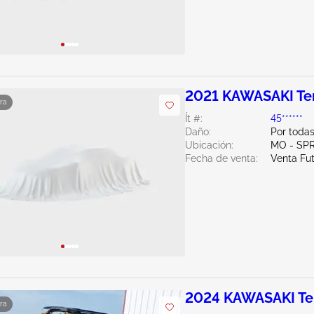
2021 KAWASAKI Te
ra
Ít #:
45******
Daño:
Por todas
Ubicación:
MO - SP
Fecha de venta:
Venta Fu
2024 KAWASAKI Te
ra