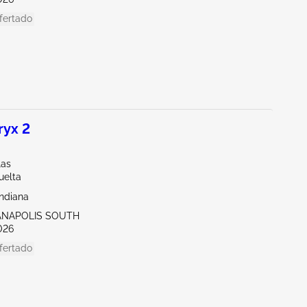
fertado
ryx 2
las
uelta
Indiana
IANAPOLIS SOUTH
026
fertado