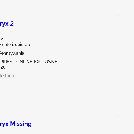
ryx 2
las
Frente izquierdo
Pennsylvania
 RIDES - ONLINE-EXCLUSIVE
026
fertado
yx Missing