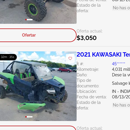
Estado de la
No has o
oferta:
Oferta actual:
Ofertar
$3,050
2021 KAWASAKI Te
: 32m : 34s
Ít #:
45******
Kilometraje:
4,031 mil
Daño:
Dese la v
Tipo de
Salvage 
documento:
Ubicación:
IN - IND
Fecha de venta:
08/13/2
Estado de la
No has o
oferta:
Oferta actual: