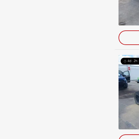
4d : 2h 