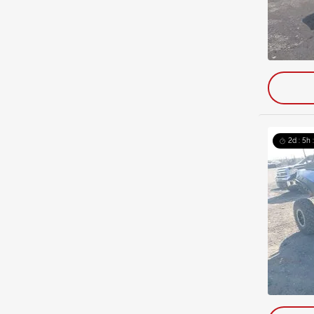
2d : 5h 