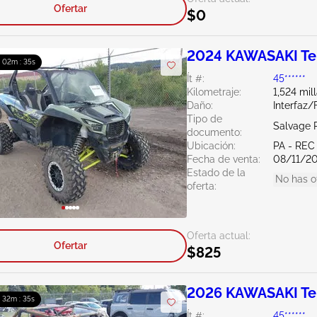
Ofertar
$0
2024 KAWASAKI Te
: 02m : 34s
Ít #:
45******
Kilometraje:
1,524 mil
Daño:
Interfaz/
Tipo de
Salvage 
documento:
Ubicación:
PA - REC
Fecha de venta:
08/11/2
Estado de la
No has o
oferta:
Oferta actual:
Ofertar
$825
2026 KAWASAKI Ter
: 32m : 34s
Ít #:
45******