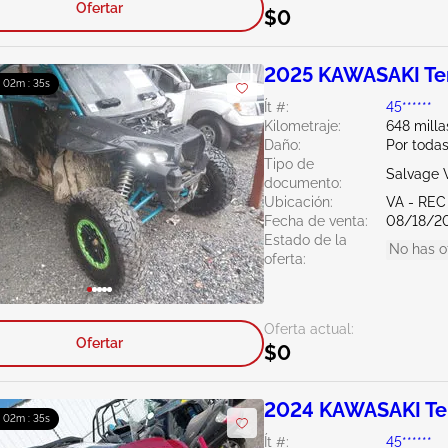
Ofertar
$0
2025 KAWASAKI Te
: 02m : 34s
Ít #:
45******
Kilometraje:
648 milla
Daño:
Por toda
Tipo de
Salvage V
documento:
Ubicación:
VA - REC
Fecha de venta:
08/18/2
Estado de la
No has o
oferta:
Oferta actual:
Ofertar
$0
2024 KAWASAKI Te
: 02m : 34s
Ít #:
45******