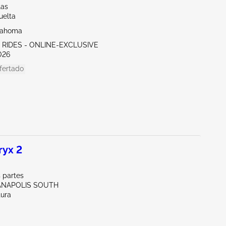
las
uelta
lahoma
C RIDES - ONLINE-EXCLUSIVE
026
fertado
ryx 2
 partes
IANAPOLIS SOUTH
tura