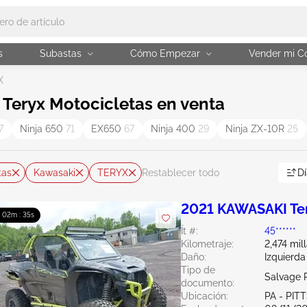
s
Subastas
Cómo Empezar
Vender mi C
X
Teryx Motocicletas en venta
7
Ninja 650
71
EX650
67
Ninja 400
29
Ninja ZX-10R
25
tas
Kawasaki
TERYX
Dí
Restablecer todo
2021 KAWASAKI Te
: 02m : 34s
Ít #:
45******
Kilometraje:
2,474 mil
Daño:
Izquierda
Tipo de
Salvage 
documento:
Ubicación:
PA - PI