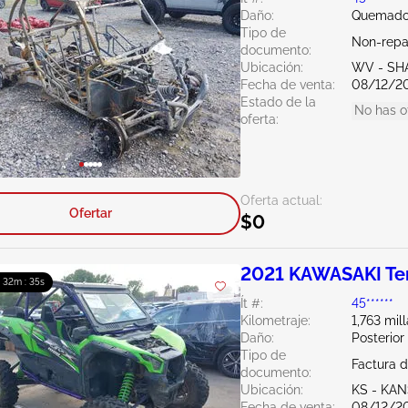
Daño:
Quemado 
Tipo de
Non-repai
documento:
Ubicación:
WV - SH
Fecha de venta:
08/12/2
Estado de la
No has o
oferta:
Oferta actual:
Ofertar
$0
2021 KAWASAKI Te
: 32m : 34s
Ít #:
45******
Kilometraje:
1,763 mil
Daño:
Posterior
Tipo de
Factura d
documento:
Ubicación:
KS - KAN
Fecha de venta:
08/12/2