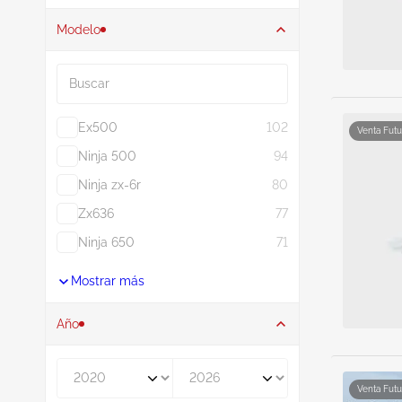
Modelo
Buscar
Ex500
102
Venta Futu
Ninja 500
94
Ninja zx-6r
80
Zx636
77
Ninja 650
71
Mostrar más
Año
De
A
Venta Futu