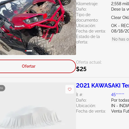
Kilometraje:
2,558 mil
Daño:
Dese la v
Tipo de
Clear Ok
documento:
Ubicación:
OK - RE
Fecha de venta:
08/18/2
Estado de la
No has o
oferta:
Oferta actual:
Ofertar
$25
2021 KAWASAKI Te
ra
Ít #:
45******
Daño:
Por todas
Ubicación:
IN - IND
Fecha de venta:
Venta Fu