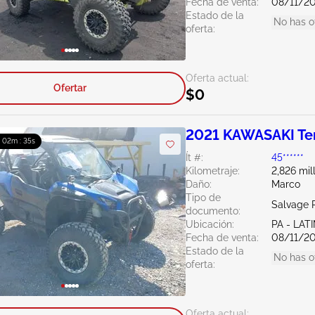
Fecha de venta:
08/11/2
Estado de la
No has o
oferta:
Oferta actual:
Ofertar
$0
2021 KAWASAKI Te
: 02m : 34s
Ít #:
45******
Kilometraje:
2,826 mil
Daño:
Marco
Tipo de
Salvage 
documento:
Ubicación:
PA - LA
Fecha de venta:
08/11/2
Estado de la
No has o
oferta:
Oferta actual: