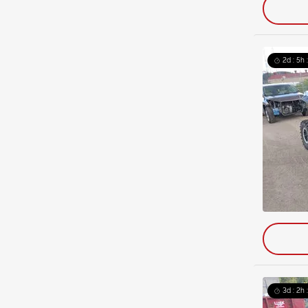
2d : 5h 
3d : 2h 