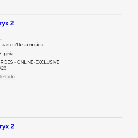
ryx 2
s
s partes/Desconocido
irginia
 RIDES - ONLINE-EXCLUSIVE
026
fertado
ryx 2