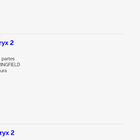
ryx 2
 partes
RINGFIELD
tura
ryx 2