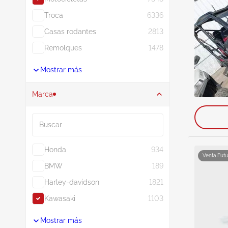
Troca
6336
Casas rodantes
2813
Remolques
1478
Mostrar más
Marca
Buscar
Honda
934
Venta Futu
BMW
189
Harley-davidson
1821
Kawasaki
1103
Mostrar más