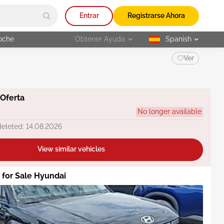
Entrar
Registrarse Ahora
oche
Obtener Ayuda
Spanish
selected
Ver
 Oferta
No longer available
deleted: 14.08.2026
View similar vehicles
s for Sale Hyundai