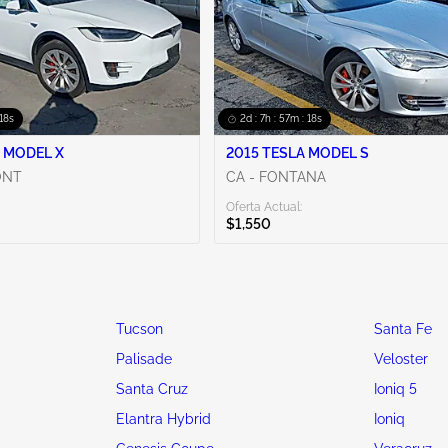
 16s
2d : 7h : 57m : 16s
 MODEL X
2015 TESLA MODEL S
ONT
CA - FONTANA
Oferta Actual:
$1,550
Tucson
Santa Fe
Palisade
Veloster
Santa Cruz
Ioniq 5
Elantra Hybrid
Ioniq