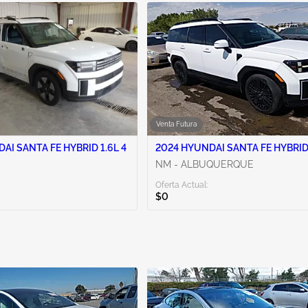
Venta Futura
AI SANTA FE HYBRID 1.6L 4
2024 HYUNDAI SANTA FE HYBRID 
NM - ALBUQUERQUE
Oferta Actual:
$0