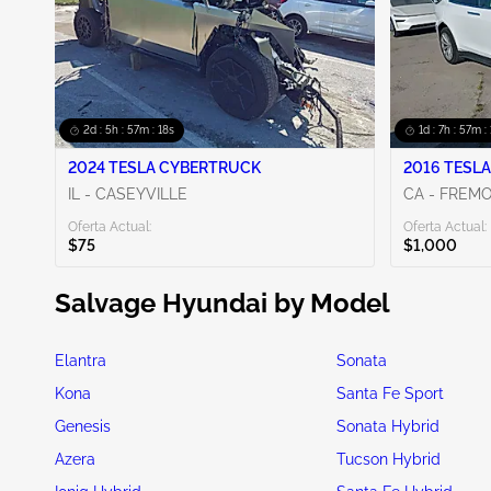
2d : 5h : 57m : 16s
1d : 7h : 57m :
2024 TESLA CYBERTRUCK
2016 TESLA
IL - CASEYVILLE
CA - FREM
Oferta Actual:
Oferta Actual:
$75
$1,000
Salvage Hyundai by Model
Elantra
Sonata
Kona
Santa Fe Sport
Genesis
Sonata Hybrid
Azera
Tucson Hybrid