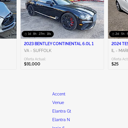
1d : 8h : 27m : 16s
2d : 5h : 
2023 BENTLEY CONTINENTAL 6.0L 1
2024 TE
VA - SUFFOLK
IL - MA
Oferta Actual:
Oferta Act
$91,000
$25
Accent
Venue
Elantra Gt
Elantra N