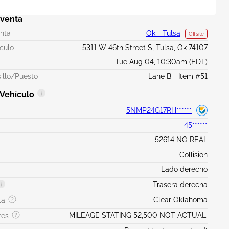
 venta
enta
Ok - Tulsa
Offsite
ículo
5311 W 46th Street S, Tulsa, Ok 74107
Tue Aug 04, 10:30am (EDT)
illo/Puesto
Lane B - Item #51
 Vehículo
5NMP24G17RH******
45******
52614 NO REAL
Collision
Lado derecho
Trasera derecha
Clear Oklahoma
ta
MILEAGE STATING 52,500 NOT ACTUAL.
tes