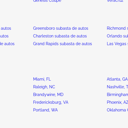
Genesis Coupe
Veracruz
 autos
Greensboro subasta de autos
Richmond s
autos
Charleston subasta de autos
Orlando su
de autos
Grand Rapids subasta de autos
Las Vegas 
Miami, FL
Atlanta, GA
Raleigh, NC
Nashville, 
Brandywine, MD
Birmingham
Fredericksburg, VA
Phoenix, A
Portland, WA
Oklahoma C