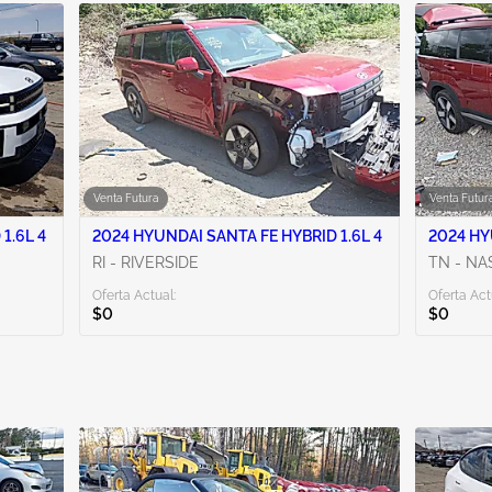
Venta Futura
Venta Futur
1.6L 4
2024 HYUNDAI SANTA FE HYBRID 1.6L 4
2024 HY
RI - RIVERSIDE
TN - NA
Oferta Actual:
Oferta Act
$0
$0