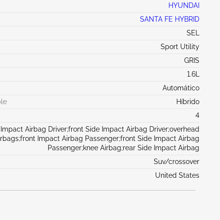
HYUNDAI
SANTA FE HYBRID
SEL
Sport Utility
GRIS
1.6L
Automático
le
Híbrido
4
 Impact Airbag Driver;front Side Impact Airbag Driver;overhead
irbags;front Impact Airbag Passenger;front Side Impact Airbag
Passenger;knee Airbag;rear Side Impact Airbag
Suv/crossover
United States