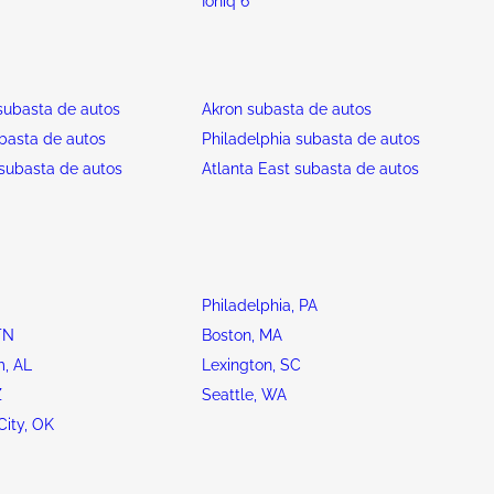
Ioniq 6
ubasta de autos
Akron subasta de autos
basta de autos
Philadelphia subasta de autos
subasta de autos
Atlanta East subasta de autos
Philadelphia, PA
TN
Boston, MA
, AL
Lexington, SC
Z
Seattle, WA
ity, OK