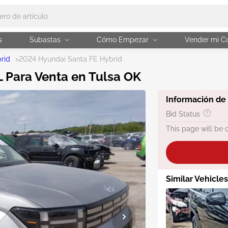
s
Subastas
Cómo Empezar
Vender mi C
rid
>
2024 Hyundai Santa FE Hybrid
 Para Venta en Tulsa OK
Información de
Bid Status
This page will be 
Similar Vehicle