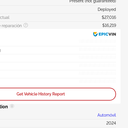
Present (not guaranteed)
Deployed
actual
$27,016
$16,219
 reparación
g
Get Vehicle History Report
tion
Automóvil
2024