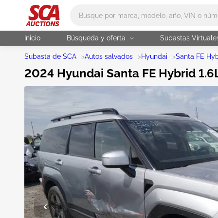
Main search
Inicio
Búsqueda y oferta
Subastas Virtuale
Subasta de SCA
>
Autos salvados
>
Hyundai
>
Santa FE Hyb
2024 Hyundai Santa FE Hybrid 1.6L