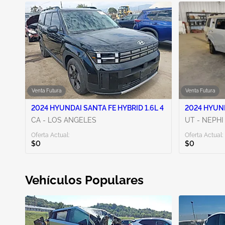
Venta Futura
Venta Futura
2024 HYUNDAI SANTA FE HYBRID 1.6L 4
2024 HYUND
CA - LOS ANGELES
UT - NEPHI
Oferta Actual:
Oferta Actual:
$0
$0
Vehículos Populares