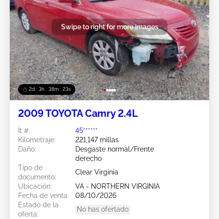
Swipe to right for more images
2d : 3h : 38m : 20s
2009 TOYOTA Camry 2.4L
Ít #:
45******
Kilometraje:
221,147 millas
Daño:
Desgaste normal/Frente
derecho
Tipo de
Clear Virginia
documento:
Ubicación:
VA - NORTHERN VIRGINIA
Fecha de venta:
08/10/2026
Estado de la
No has ofertado
oferta: