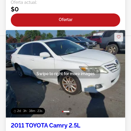
Oferta actual:
$0
Ofertar
Swipe to right for more images
2d : 3h : 38m : 20s
2011 TOYOTA Camry 2.5L