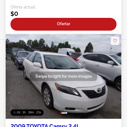
Oferta actual:
$0
Ofertar
Swipe to right for more images
2d : 3h : 38m : 20s
2009 TOYOTA Camry 2.4L