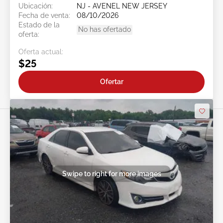
Ubicación:
NJ - AVENEL NEW JERSEY
Fecha de venta:
08/10/2026
Estado de la
No has ofertado
oferta:
Oferta actual:
$25
Ofertar
Swipe to right for more images