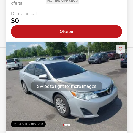
No has ofertado
oferta:
Oferta actual:
$0
Ofertar
Swipe to right for more images
2d : 3h : 38m : 20s