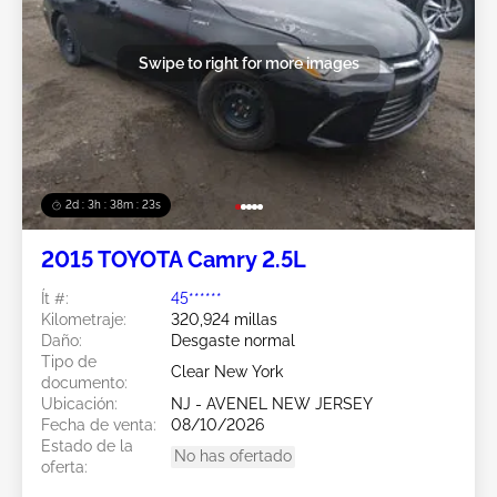
Swipe to right for more images
2d : 3h : 38m : 20s
2015 TOYOTA Camry 2.5L
Ít #:
45******
Kilometraje:
320,924 millas
Daño:
Desgaste normal
Tipo de
Clear New York
documento:
Ubicación:
NJ - AVENEL NEW JERSEY
Fecha de venta:
08/10/2026
Estado de la
No has ofertado
oferta: