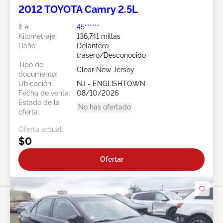
2012 TOYOTA Camry 2.5L
Ít #:
45******
Kilometraje:
136,741 millas
Daño:
Delantero
trasero/Desconocido
Tipo de
Clear New Jersey
documento:
Ubicación:
NJ - ENGLISHTOWN
Fecha de venta:
08/10/2026
Estado de la
No has ofertado
oferta:
Oferta actual:
$0
Ofertar