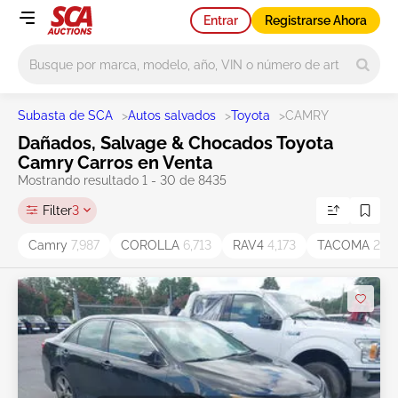
Entrar
Registrarse Ahora
Main search
Subasta de SCA
>
Autos salvados
>
Toyota
>
CAMRY
Dañados, Salvage & Chocados Toyota
Camry Carros en Venta
Mostrando resultado 1 - 30 de 8435
Filter
3
Camry
7,987
COROLLA
6,713
RAV4
4,173
TACOMA
2,41