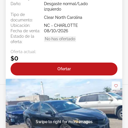
Daño:
Desgaste normal/Lado
izquierdo
Tipo de
Clear North Carolina
documento:
Ubicación:
NC - CHARLOTTE
Fecha de venta:
08/10/2026
Estado de la
No has ofertado
oferta:
Oferta actual:
$0
Ofertar
Swipe to right for more images