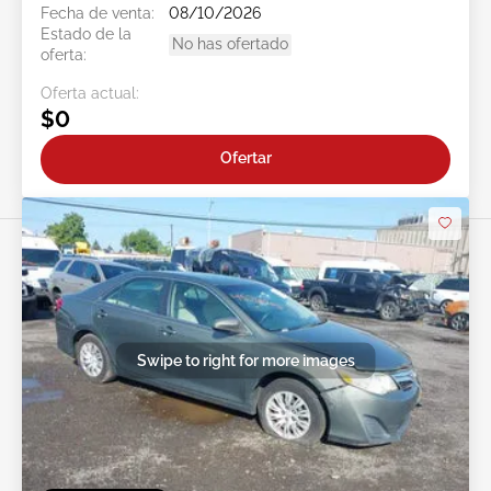
Fecha de venta:
08/10/2026
Estado de la
No has ofertado
oferta:
Oferta actual:
$0
Ofertar
Swipe to right for more images