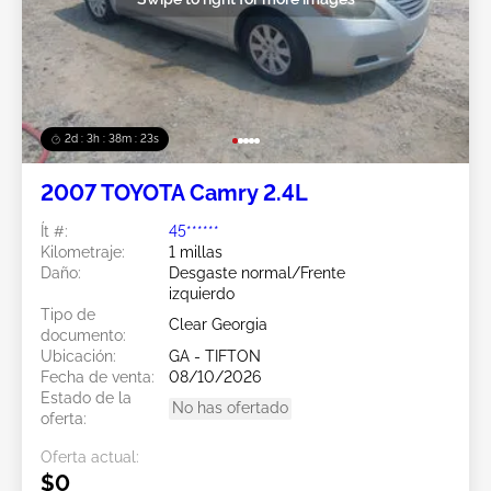
2d : 3h : 38m : 20s
2007 TOYOTA Camry 2.4L
Ít #:
45******
Kilometraje:
1 millas
Daño:
Desgaste normal/Frente
izquierdo
Tipo de
Clear Georgia
documento:
Ubicación:
GA - TIFTON
Fecha de venta:
08/10/2026
Estado de la
No has ofertado
oferta:
Oferta actual:
$0