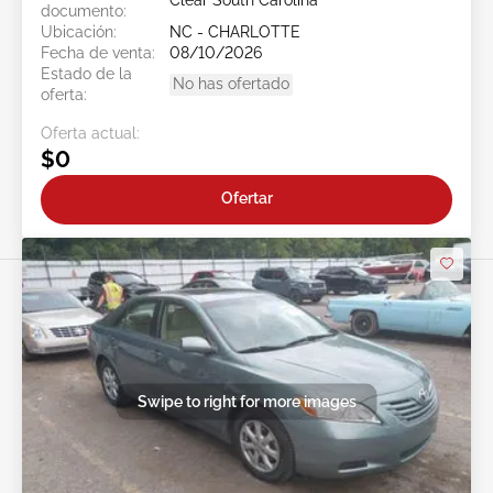
Clear South Carolina
documento:
Ubicación:
NC - CHARLOTTE
Fecha de venta:
08/10/2026
Estado de la
No has ofertado
oferta:
Oferta actual:
$0
Ofertar
Swipe to right for more images