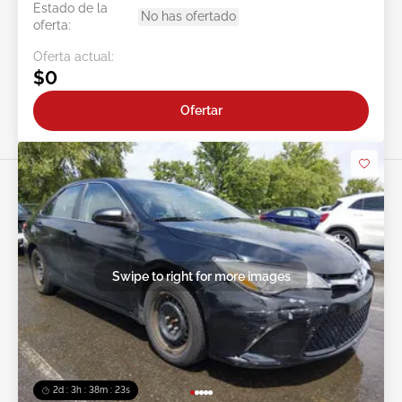
Estado de la
No has ofertado
oferta:
Oferta actual:
$0
Ofertar
Swipe to right for more images
2d : 3h : 38m : 20s