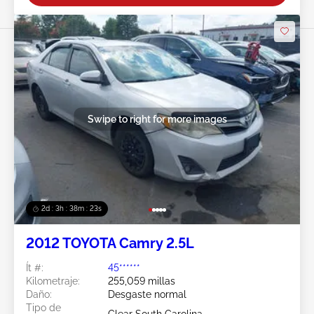
Swipe to right for more images
2d : 3h : 38m : 20s
2012 TOYOTA Camry 2.5L
Ít #:
45******
Kilometraje:
255,059 millas
Daño:
Desgaste normal
Tipo de