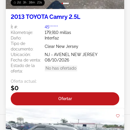
2d : 3h : 38m : 20s
2013 TOYOTA Camry 2.5L
Ít #:
45******
Kilometraje:
179,910 millas
Daño:
Interfaz
Tipo de
Clear New Jersey
documento:
Ubicación:
NJ - AVENEL NEW JERSEY
Fecha de venta:
08/10/2026
Estado de la
No has ofertado
oferta:
Oferta actual:
$0
Ofertar