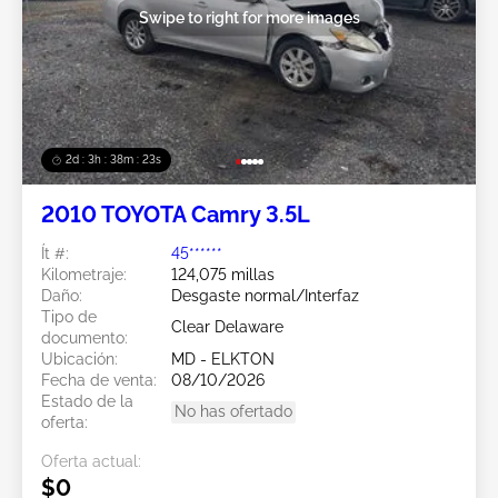
Swipe to right for more images
2d : 3h : 38m : 20s
2010 TOYOTA Camry 3.5L
Ít #:
45******
Kilometraje:
124,075 millas
Daño:
Desgaste normal/Interfaz
Tipo de
Clear Delaware
documento:
Ubicación:
MD - ELKTON
Fecha de venta:
08/10/2026
Estado de la
No has ofertado
oferta:
Oferta actual:
$0