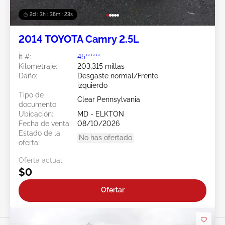
2d : 3h : 38m : 20s
2014 TOYOTA Camry 2.5L
Ít #:
45******
Kilometraje:
203,315 millas
Daño:
Desgaste normal/Frente
izquierdo
Tipo de
Clear Pennsylvania
documento:
Ubicación:
MD - ELKTON
Fecha de venta:
08/10/2026
Estado de la
No has ofertado
oferta:
Oferta actual:
$0
Ofertar