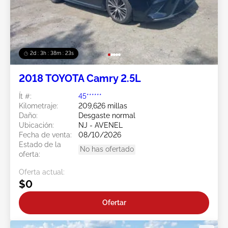
2d : 3h : 38m : 20s
2018 TOYOTA Camry 2.5L
Ít #:
45******
Kilometraje:
209,626 millas
Daño:
Desgaste normal
Ubicación:
NJ - AVENEL
Fecha de venta:
08/10/2026
Estado de la
No has ofertado
oferta:
Oferta actual:
$0
Ofertar