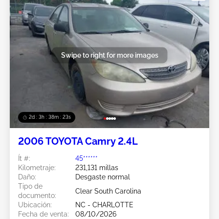
Swipe to right for more images
2d : 3h : 38m : 20s
2006 TOYOTA Camry 2.4L
Ít #:
45******
Kilometraje:
231,131 millas
Daño:
Desgaste normal
Tipo de
Clear South Carolina
documento:
Ubicación:
NC - CHARLOTTE
Fecha de venta:
08/10/2026