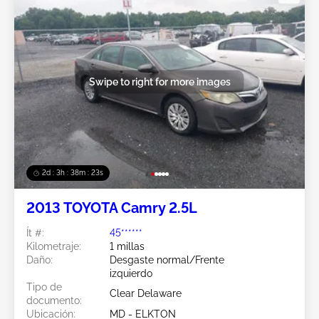
Swipe to right for more images
2d : 3h : 38m : 20s
2013 TOYOTA Camry 2.5L
Ít #:
45******
Kilometraje:
1 millas
Daño:
Desgaste normal/Frente
izquierdo
Tipo de
Clear Delaware
documento:
Ubicación:
MD - ELKTON