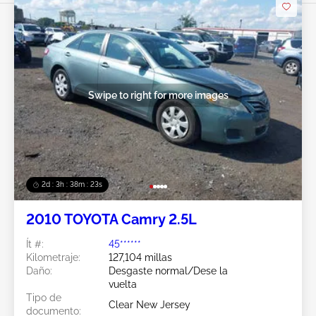
Swipe to right for more images
2d : 3h : 38m : 20s
2010 TOYOTA Camry 2.5L
Ít #:
45******
Kilometraje:
127,104 millas
Daño:
Desgaste normal/Dese la
vuelta
Tipo de
Clear New Jersey
documento: