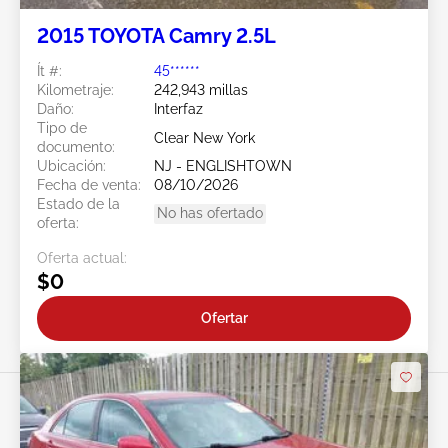
2015 TOYOTA Camry 2.5L
Ít #:
45******
Kilometraje:
242,943 millas
Daño:
Interfaz
Tipo de
Clear New York
documento:
Ubicación:
NJ - ENGLISHTOWN
Fecha de venta:
08/10/2026
Estado de la
No has ofertado
oferta:
Oferta actual:
$0
Ofertar