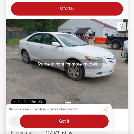
Ofertar
Swipe to right for more images
2d : 3h : 38m : 20s
We use cookies to analyse & personalise content
2007 TOYOTA Camry 2.4L
?
Got It
Ít #:
45******
Kilometraje:
117,973 millas