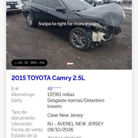
Swipe to right for more images
2d : 3h : 38m : 20s
2015 TOYOTA Camry 2.5L
Ít #:
45******
Kilometraje:
137,951 millas
Daño:
Desgaste normal/Delantero
trasero
Tipo de
Clear New Jersey
documento:
Ubicación:
NJ - AVENEL NEW JERSEY
Fecha de venta:
08/10/2026
Estado de la