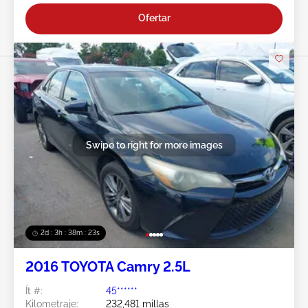
Ofertar
Swipe to right for more images
2d : 3h : 38m : 20s
2016 TOYOTA Camry 2.5L
Ít #:
45******
Kilometraje:
232,481 millas