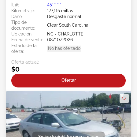
Ít #:
45******
Kilometraje:
177,115 millas
Daño:
Desgaste normal
Tipo de
Clear South Carolina
documento:
Ubicación:
NC - CHARLOTTE
Fecha de venta:
08/10/2026
Estado de la
No has ofertado
oferta:
Oferta actual:
$0
Ofertar
Swipe to right for more images