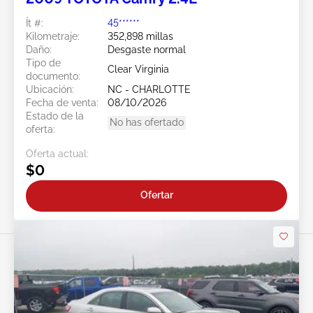
Ít #:
45******
Kilometraje:
352,898 millas
Daño:
Desgaste normal
Tipo de
Clear Virginia
documento:
Ubicación:
NC - CHARLOTTE
Fecha de venta:
08/10/2026
Estado de la
No has ofertado
oferta:
Oferta actual:
$0
Ofertar