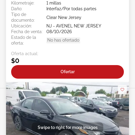
Kilometraje:
1 millas
Daño:
Interfaz/Por todas partes
Tipo de
Clear New Jersey
documento:
Ubicación:
NJ - AVENEL NEW JERSEY
Fecha de venta:
08/10/2026
Estado de la
No has ofertado
oferta:
Oferta actual:
$0
Ofertar
Swipe to right for more images