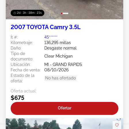
2d : 3h : 38m : 20s
2007 TOYOTA Camry 3.5L
Ít #:
45******
Kilometraje:
136,295 millas
Daño:
Desgaste normal
Tipo de
Clear Michigan
documento:
Ubicación:
MI - GRAND RAPIDS
Fecha de venta:
08/10/2026
Estado de la
No has ofertado
oferta:
Oferta actual:
$675
Ofertar