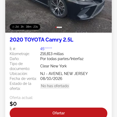
2d : 3h : 38m : 20s
2020 TOYOTA Camry 2.5L
Ít #:
45******
Kilometraje:
216,813 millas
Daño:
Por todas partes/Interfaz
Tipo de
Clear New York
documento:
Ubicación:
NJ - AVENEL NEW JERSEY
Fecha de venta:
08/10/2026
Estado de la
No has ofertado
oferta:
Oferta actual:
$0
Ofertar