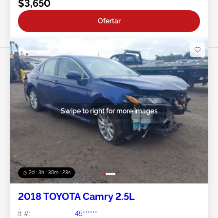
$3,650
Ofertar
Swipe to right for more images
2d : 3h : 38m : 20s
2018 TOYOTA Camry 2.5L
Ít #:
45******