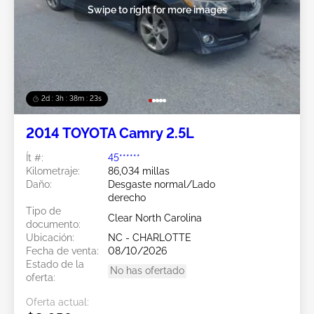
Swipe to right for more images
2d : 3h : 38m : 20s
2014 TOYOTA Camry 2.5L
Ít #:
45******
Kilometraje:
86,034 millas
Daño:
Desgaste normal/Lado
derecho
Tipo de
Clear North Carolina
documento:
Ubicación:
NC - CHARLOTTE
Fecha de venta:
08/10/2026
Estado de la
No has ofertado
oferta:
Oferta actual: