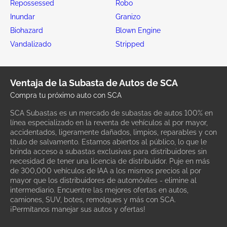
Repossessed
Robo
Inundar
Granizo
Biohazard
Blown Engine
Vandalizado
Stripped
Ventaja de la Subasta de Autos de SCA
Compra tu próximo auto con SCA
SCA Subastas es un mercado de subastas de autos 100% en
línea especializado en la reventa de vehículos al por mayor,
accidentados, ligeramente dañados, limpios, reparables y con
título de salvamento. Estamos abiertos al público, lo que le
brinda acceso a subastas exclusivas para distribuidores sin
necesidad de tener una licencia de distribuidor. Puje en más
de 300,000 vehículos de IAA a los mismos precios al por
mayor que los distribuidores de automóviles - elimine al
intermediario. Encuentre las mejores ofertas en autos,
camiones, SUV, botes, remolques y más con SCA.
¡Permítanos manejar sus autos y ofertas!