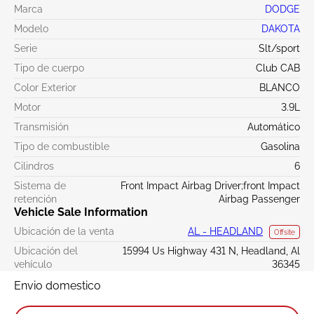
Marca
DODGE
Modelo
DAKOTA
Serie
Slt/sport
Tipo de cuerpo
Club CAB
Color Exterior
BLANCO
Motor
3.9L
Transmisión
Automático
Tipo de combustible
Gasolina
Cilindros
6
Sistema de
Front Impact Airbag Driver;front Impact
retención
Airbag Passenger
Vehicle Sale Information
Ubicación de la venta
AL - HEADLAND
Offsite
Ubicación del
15994 Us Highway 431 N, Headland, Al
vehículo
36345
Envio domestico