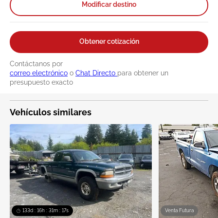
Modificar destino
Obtener cotización
Contáctanos por
correo electrónico
o
Chat Directo
para obtener un
presupuesto exacto
Vehículos similares
133d : 16h : 31m : 16s
Venta Futura