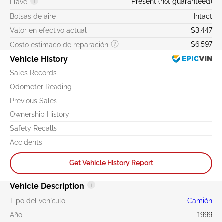
Present (not guaranteed)
Llave
Bolsas de aire
Intact
Valor en efectivo actual
$3,447
$6,597
Costo estimado de reparación
Vehicle History
Sales Records
Odometer Reading
Previous Sales
Ownership History
Safety Recalls
Accidents
Get Vehicle History Report
Vehicle Description
Tipo del vehículo
Camión
Año
1999