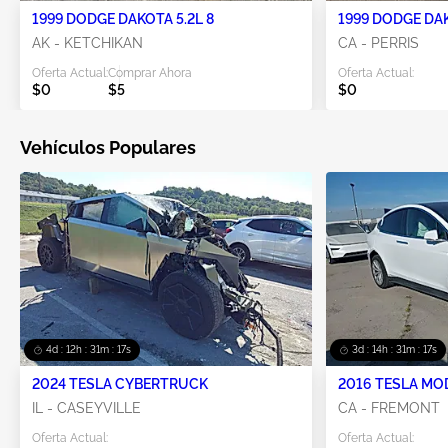
1999 DODGE DAKOTA 5.2L 8
1999 DODGE DAK
AK - KETCHIKAN
CA - PERRIS
Oferta Actual:
Comprar Ahora
Oferta Actual:
$0
$5
$0
Vehículos Populares
4d : 12h : 31m : 16s
3d : 14h : 31m : 16s
2024 TESLA CYBERTRUCK
2016 TESLA MO
IL - CASEYVILLE
CA - FREMONT
Oferta Actual:
Oferta Actual: