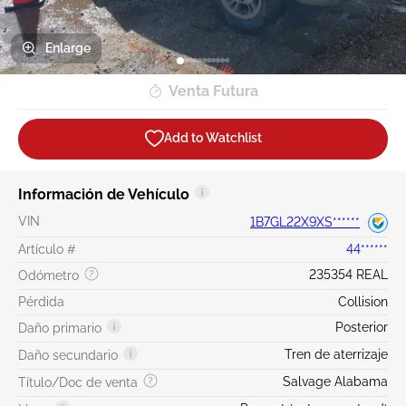
Enlarge
Venta Futura
Add to Watchlist
Información de Vehículo
VIN
1B7GL22X9XS******
Artículo #
44******
235354 REAL
Odómetro
Pérdida
Collision
Posterior
Daño primario
Tren de aterrizaje
Daño secundario
Salvage Alabama
Título/Doc de venta