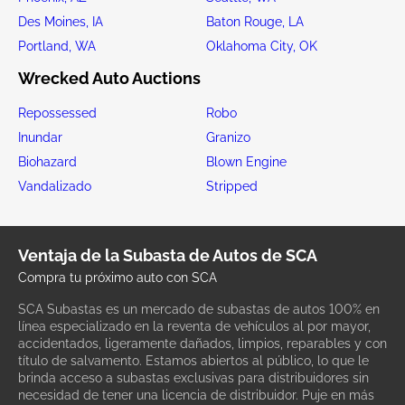
Des Moines, IA
Baton Rouge, LA
Portland, WA
Oklahoma City, OK
Wrecked Auto Auctions
Repossessed
Robo
Inundar
Granizo
Biohazard
Blown Engine
Vandalizado
Stripped
Ventaja de la Subasta de Autos de SCA
Compra tu próximo auto con SCA
SCA Subastas es un mercado de subastas de autos 100% en
línea especializado en la reventa de vehículos al por mayor,
accidentados, ligeramente dañados, limpios, reparables y con
título de salvamento. Estamos abiertos al público, lo que le
brinda acceso a subastas exclusivas para distribuidores sin
necesidad de tener una licencia de distribuidor. Puje en más