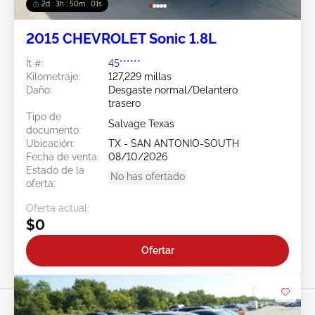
2d : 3h : 49m : 59s
2015 CHEVROLET Sonic 1.8L
Ít #:
45******
Kilometraje:
127,229 millas
Daño:
Desgaste normal/Delantero
trasero
Tipo de
Salvage Texas
documento:
Ubicación:
TX - SAN ANTONIO-SOUTH
Fecha de venta:
08/10/2026
Estado de la
No has ofertado
oferta:
Oferta actual:
$0
Ofertar