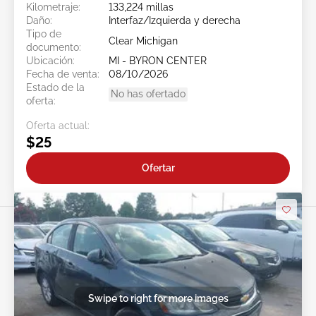
Kilometraje:
133,224 millas
Daño:
Interfaz/Izquierda y derecha
Tipo de
Clear Michigan
documento:
Ubicación:
MI - BYRON CENTER
Fecha de venta:
08/10/2026
Estado de la
No has ofertado
oferta:
Oferta actual:
$25
Ofertar
Swipe to right for more images