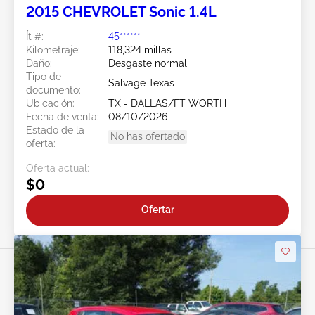
2015 CHEVROLET Sonic 1.4L
Ít #:
45******
Kilometraje:
118,324 millas
Daño:
Desgaste normal
Tipo de
Salvage Texas
documento:
Ubicación:
TX - DALLAS/FT WORTH
Fecha de venta:
08/10/2026
Estado de la
No has ofertado
oferta:
Oferta actual:
$0
Ofertar