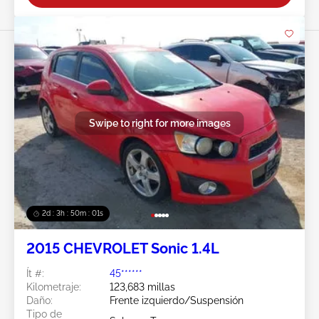
Swipe to right for more images
2d : 3h : 49m : 59s
2015 CHEVROLET Sonic 1.4L
Ít #:
45******
Kilometraje:
123,683 millas
Daño:
Frente izquierdo/Suspensión
Tipo de