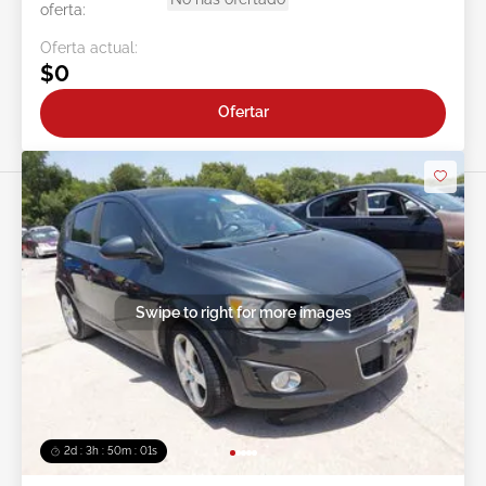
oferta:
Oferta actual:
$0
Ofertar
Swipe to right for more images
2d : 3h : 49m : 59s