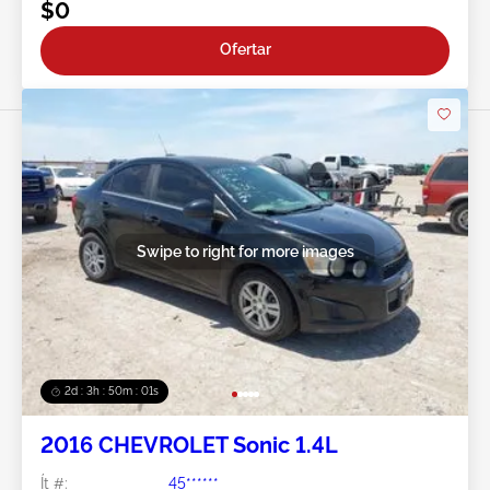
$0
Ofertar
Swipe to right for more images
2d : 3h : 49m : 59s
2016 CHEVROLET Sonic 1.4L
Ít #:
45******