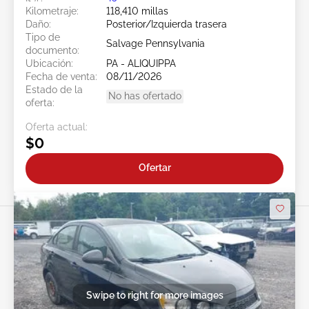
Kilometraje:
118,410 millas
Daño:
Posterior/Izquierda trasera
Tipo de
Salvage Pennsylvania
documento:
Ubicación:
PA - ALIQUIPPA
Fecha de venta:
08/11/2026
Estado de la
No has ofertado
oferta:
Oferta actual:
$0
Ofertar
Swipe to right for more images