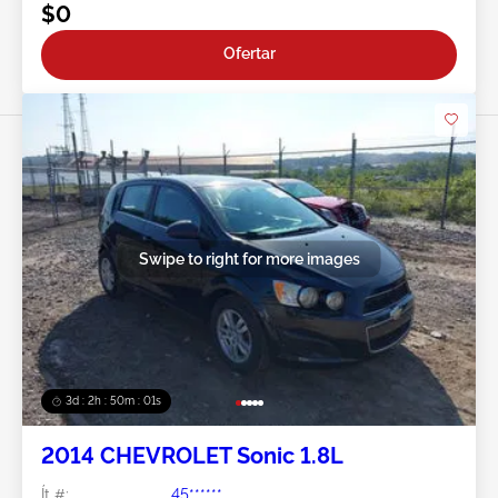
$0
Ofertar
Swipe to right for more images
3d : 2h : 49m : 59s
2014 CHEVROLET Sonic 1.8L
Ít #:
45******