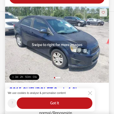
Swipe to right for more images
3d : 2h : 49m : 59s
2015 CHEVROLET Sonic 1.8L
We use cookies to analyse & personalise content
Ít #:
45******
?
Got It
Kilometraje:
151,746 millas
Daño:
Desgaste
normal/Reposesión