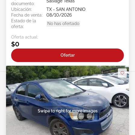
Salvage Texas
documento:
Ubicación:
TX - SAN ANTONIO
Fecha de venta:
08/10/2026
Estado de la
No has ofertado
oferta:
Oferta actual:
$0
Ofertar
Swipe to right for more images