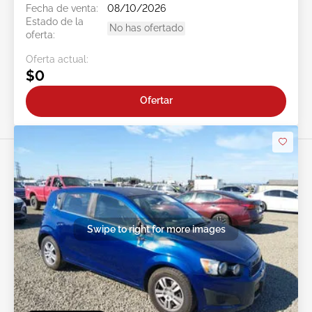
Fecha de venta:
08/10/2026
Estado de la
No has ofertado
oferta:
Oferta actual:
$0
Ofertar
Swipe to right for more images