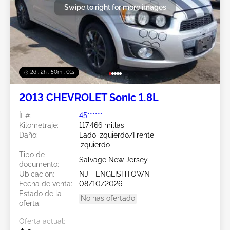
Swipe to right for more images
2d : 2h : 49m : 59s
2013 CHEVROLET Sonic 1.8L
Ít #:
45******
Kilometraje:
117,466 millas
Daño:
Lado izquierdo/Frente
izquierdo
Tipo de
Salvage New Jersey
documento:
Ubicación:
NJ - ENGLISHTOWN
Fecha de venta:
08/10/2026
Estado de la
No has ofertado
oferta:
Oferta actual: