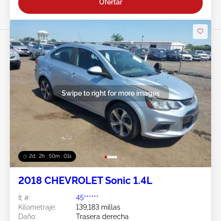
Ofertar
Swipe to right for more images
2d : 2h : 49m : 59s
2018 CHEVROLET Sonic 1.4L
Ít #:
45******
Kilometraje:
139,183 millas
Daño:
Trasera derecha