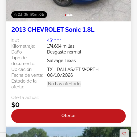
2d : 3h : 49m : 59s
2013 CHEVROLET Sonic 1.8L
Ít #:
45******
Kilometraje:
174,664 millas
Daño:
Desgaste normal
Tipo de
Salvage Texas
documento:
Ubicación:
TX - DALLAS/FT WORTH
Fecha de venta:
08/10/2026
Estado de la
No has ofertado
oferta:
Oferta actual:
$0
Ofertar