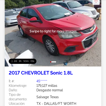
Swipe to right for more images
2d : 3h : 49m : 59s
2017 CHEVROLET Sonic 1.8L
Ít #:
45******
Kilometraje:
179,127 millas
Daño:
Desgaste normal
Tipo de
Salvage Texas
documento:
Ubicación:
TX - DALLAS/FT WORTH