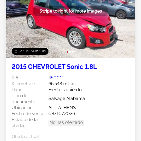
Swipe to right for more images
2d : 3h : 49m : 59s
2015 CHEVROLET Sonic 1.8L
Ít #:
45******
Kilometraje:
66,548 millas
Daño:
Frente izquierdo
Tipo de
Salvage Alabama
documento:
Ubicación:
AL - ATHENS
Fecha de venta:
08/10/2026
Estado de la
No has ofertado
oferta:
Oferta actual: