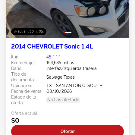
2d : 3h : 49m : 59s
2014 CHEVROLET Sonic 1.4L
Ít #:
45******
Kilometraje:
154,685 millas
Daño:
Interfaz/Izquierda trasera
Tipo de
Salvage Texas
documento:
Ubicación:
TX - SAN ANTONIO-SOUTH
Fecha de venta:
08/10/2026
Estado de la
No has ofertado
oferta:
Oferta actual:
$0
Ofertar