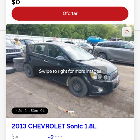
$0
Ofertar
Swipe to right for more images
2d : 2h : 49m : 59s
2013 CHEVROLET Sonic 1.8L
Ít #:
45******