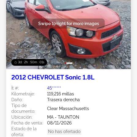
Swipe to right for more images
3d : 2h : 49m : 59s
2012 CHEVROLET Sonic 1.8L
Ít #:
45******
Kilometraje:
119,216 millas
Daño:
Trasera derecha
Tipo de
Clear Massachusetts
documento:
Ubicación:
MA - TAUNTON
Fecha de venta:
08/11/2026
Estado de la
No has ofertado
oferta: