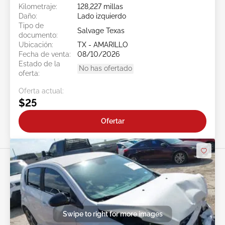
Kilometraje:
128,227 millas
Daño:
Lado izquierdo
Tipo de
Salvage Texas
documento:
Ubicación:
TX - AMARILLO
Fecha de venta:
08/10/2026
Estado de la
No has ofertado
oferta:
Oferta actual:
$25
Ofertar
Swipe to right for more images