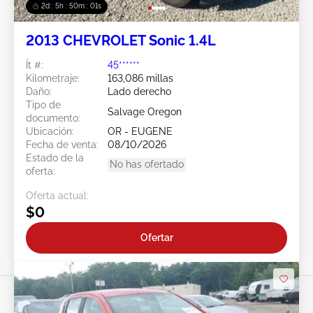
2d : 5h : 49m : 59s
2013 CHEVROLET Sonic 1.4L
Ít #:
45******
Kilometraje:
163,086 millas
Daño:
Lado derecho
Tipo de
Salvage Oregon
documento:
Ubicación:
OR - EUGENE
Fecha de venta:
08/10/2026
Estado de la
No has ofertado
oferta:
Oferta actual:
$0
Ofertar