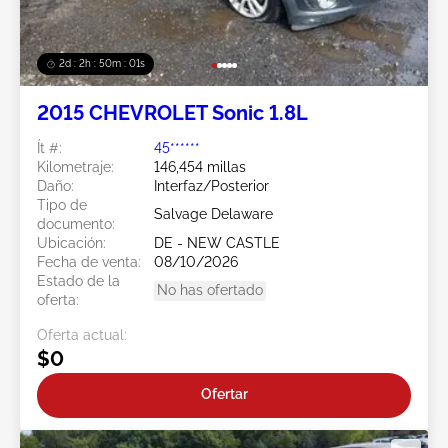
2d : 2h : 49m : 59s
2015 CHEVROLET Sonic 1.8L
Ít #:
45******
Kilometraje:
146,454 millas
Daño:
Interfaz/Posterior
Tipo de
Salvage Delaware
documento:
Ubicación:
DE - NEW CASTLE
Fecha de venta:
08/10/2026
Estado de la
No has ofertado
oferta:
Oferta actual:
$0
Ofertar