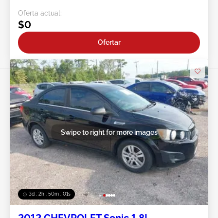
Oferta actual:
$0
Ofertar
Swipe to right for more images
3d : 2h : 49m : 59s