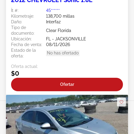
2012 CHEVROLET Sonic 1.8L
Ít #:
45******
Kilometraje:
138,700 millas
Daño:
Interfaz
Tipo de
Clear Florida
documento:
Ubicación:
FL - JACKSONVILLE
Fecha de venta:
08/11/2026
Estado de la
No has ofertado
oferta:
Oferta actual:
$0
Ofertar