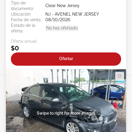
Tipo de
Clear New Jersey
documento:
Ubicación:
NJ - AVENEL NEW JERSEY
Fecha de venta:
08/10/2026
Estado de la
No has ofertado
oferta:
Oferta actual:
$0
Ofertar
Swipe to right for more images