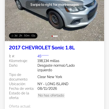
Swipe to right for more images
3d : 2h : 49m : 59s
2017 CHEVROLET Sonic 1.8L
Ít #:
45******
Kilometraje:
198,134 millas
Daño:
Desgaste normal/Lado
izquierdo
Tipo de
Clear New York
documento:
Ubicación:
NY - LONG ISLAND
Fecha de venta:
08/11/2026
Estado de la
No has ofertado
oferta:
Oferta actual: