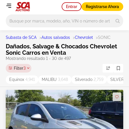
Entrar
Registrarse Ahora
Main search
Subasta de SCA
>
Autos salvados
>
Chevrolet
>
SONIC
Dañados, Salvage & Chocados Chevrolet
Sonic Carros en Venta
Mostrando resultado 1 - 30 de 497
Filter
3
Equinox
4,941
MALIBU
3,648
Silverado
2,759
SILVERA