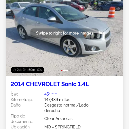
Swipe to right for more images
2d : 3h : 49m : 59s
2014 CHEVROLET Sonic 1.4L
Ít #:
45******
Kilometraje:
147,439 millas
Daño:
Desgaste normal/Lado
derecho
Tipo de
Clear Arkansas
documento:
Ubicación:
MO - SPRINGFIELD