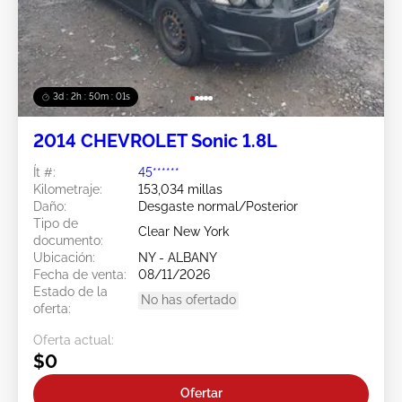
3d : 2h : 49m : 59s
2014 CHEVROLET Sonic 1.8L
Ít #:
45******
Kilometraje:
153,034 millas
Daño:
Desgaste normal/Posterior
Tipo de
Clear New York
documento:
Ubicación:
NY - ALBANY
Fecha de venta:
08/11/2026
Estado de la
No has ofertado
oferta:
Oferta actual:
$0
Ofertar