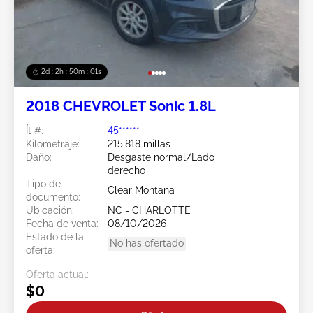
2d : 2h : 49m : 59s
2018 CHEVROLET Sonic 1.8L
Ít #:
45******
Kilometraje:
215,818 millas
Daño:
Desgaste normal/Lado
derecho
Tipo de
Clear Montana
documento:
Ubicación:
NC - CHARLOTTE
Fecha de venta:
08/10/2026
Estado de la
No has ofertado
oferta:
Oferta actual:
$0