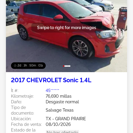
Swipe to right for more images
2d : 3h : 49m : 59s
2017 CHEVROLET Sonic 1.4L
Ít #:
45******
Kilometraje:
76,690 millas
Daño:
Desgaste normal
Tipo de
Salvage Texas
documento:
Ubicación:
TX - GRAND PRAIRIE
Fecha de venta:
08/10/2026
Estado de la
No has ofertado