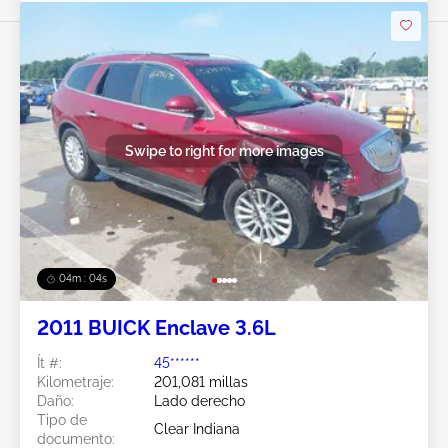
Swipe to right for more images
04m : 02s
2011 BUICK Enclave 3.6L
Ít #:
45******
Kilometraje:
201,081 millas
Daño:
Lado derecho
Tipo de
Clear Indiana
documento: