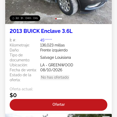
3d : 1h : 04m : 02s
2013 BUICK Enclave 3.6L
Ít #:
45******
Kilometraje:
136,023 millas
Daño:
Frente izquierdo
Tipo de
Salvage Louisiana
documento:
Ubicación:
LA - GREENWOOD
Fecha de venta:
08/10/2026
Estado de la
No has ofertado
oferta:
Oferta actual:
$0
Ofertar