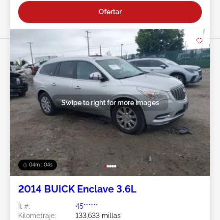
Ofertar
Swipe to right for more images
04m : 02s
2014 BUICK Enclave 3.6L
Ít #:
45******
Kilometraje:
133,633 millas