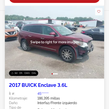
Swipe to right for more images
3d : 0h : 04m : 02s
2017 BUICK Enclave 3.6L
Ít #:
45******
Kilometraje:
186,395 millas
Daño:
Interfaz/Frente izquierdo
Tipo de