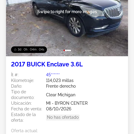
Swipe to right for more images
3d : 0h : 04m : 02s
2017 BUICK Enclave 3.6L
Ít #:
45******
Kilometraje:
114,023 millas
Daño:
Frente derecho
Tipo de
Clear Michigan
documento:
Ubicación:
MI - BYRON CENTER
Fecha de venta:
08/10/2026
Estado de la
No has ofertado
oferta:
Oferta actual: