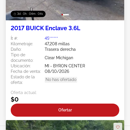
3d : 0h : 04m : 02s
2017 BUICK Enclave 3.6L
Ít #:
45******
Kilometraje:
47,208 millas
Daño:
Trasera derecha
Tipo de
Clear Michigan
documento:
Ubicación:
MI - BYRON CENTER
Fecha de venta:
08/10/2026
Estado de la
No has ofertado
oferta:
Oferta actual:
$0
Ofertar