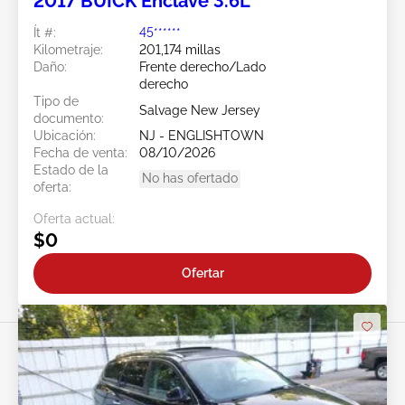
2017 BUICK Enclave 3.6L
Ít #:
45******
Kilometraje:
201,174 millas
Daño:
Frente derecho/Lado
derecho
Tipo de
Salvage New Jersey
documento:
Ubicación:
NJ - ENGLISHTOWN
Fecha de venta:
08/10/2026
Estado de la
No has ofertado
oferta:
Oferta actual:
$0
Ofertar