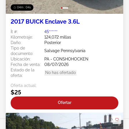
04m : 02s
2017 BUICK Enclave 3.6L
Ít #:
45******
Kilometraje:
124,072 millas
Daño:
Posterior
Tipo de
Salvage Pennsylvania
documento:
Ubicación:
PA - CONSHOHOCKEN
Fecha de venta:
08/07/2026
Estado de la
No has ofertado
oferta:
Oferta actual:
$25
Ofertar