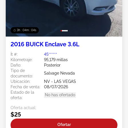
3h : 04m : 02s
2016 BUICK Enclave 3.6L
Ít #:
45******
Kilometraje:
95,179 millas
Daño:
Posterior
Tipo de
Salvage Nevada
documento:
Ubicación:
NV - LAS VEGAS
Fecha de venta:
08/07/2026
Estado de la
No has ofertado
oferta:
Oferta actual:
$25
Ofertar