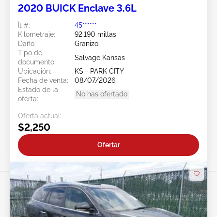
2020 BUICK Enclave 3.6L
Ít #:
45******
Kilometraje:
92,190 millas
Daño:
Granizo
Tipo de
Salvage Kansas
documento:
Ubicación:
KS - PARK CITY
Fecha de venta:
08/07/2026
Estado de la
No has ofertado
oferta:
Oferta actual:
$2,250
Ofertar