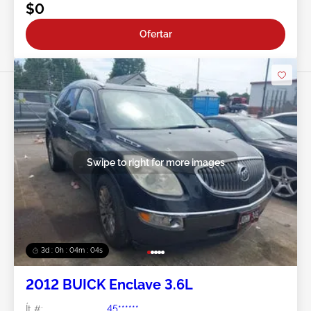
$0
Ofertar
Swipe to right for more images
3d : 0h : 04m : 02s
2012 BUICK Enclave 3.6L
Ít #:
45******