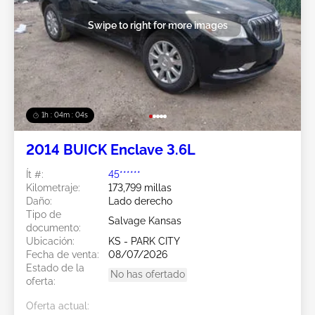
Swipe to right for more images
1h : 04m : 02s
2014 BUICK Enclave 3.6L
Ít #:
45******
Kilometraje:
173,799 millas
Daño:
Lado derecho
Tipo de
Salvage Kansas
documento:
Ubicación:
KS - PARK CITY
Fecha de venta:
08/07/2026
Estado de la
No has ofertado
oferta:
Oferta actual: