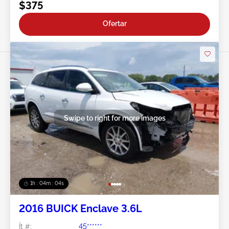
$375
Ofertar
Swipe to right for more images
1h : 04m : 02s
2016 BUICK Enclave 3.6L
Ít #:
45******