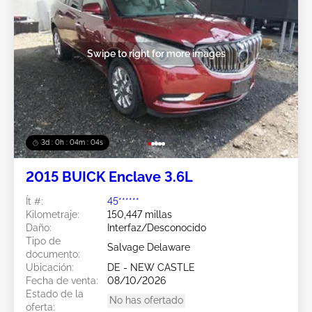
Swipe to right for more images
3d : 0h : 04m : 02s
2015 BUICK Enclave 3.6L
Ít #:
45******
Kilometraje:
150,447 millas
Daño:
Interfaz/Desconocido
Tipo de
Salvage Delaware
documento:
Ubicación:
DE - NEW CASTLE
Fecha de venta:
08/10/2026
Estado de la
No has ofertado
oferta: