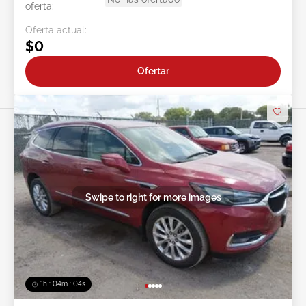
oferta:
Oferta actual:
$0
Ofertar
Swipe to right for more images
1h : 04m : 02s