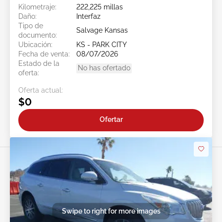
Kilometraje:
222,225 millas
Daño:
Interfaz
Tipo de
Salvage Kansas
documento:
Ubicación:
KS - PARK CITY
Fecha de venta:
08/07/2026
Estado de la
No has ofertado
oferta:
Oferta actual:
$0
Ofertar
Swipe to right for more images