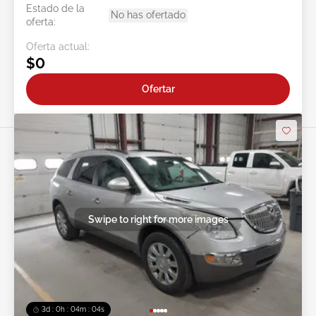
Estado de la
No has ofertado
oferta:
Oferta actual:
$0
Ofertar
Swipe to right for more images
3d : 0h : 04m : 02s