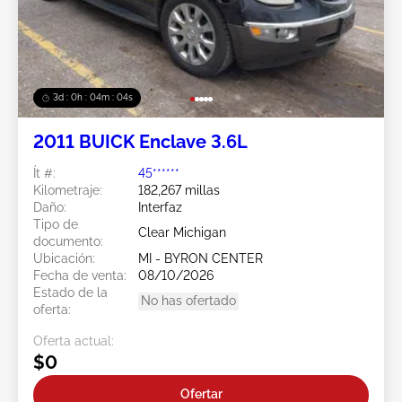
3d : 0h : 04m : 02s
2011 BUICK Enclave 3.6L
Ít #:
45******
Kilometraje:
182,267 millas
Daño:
Interfaz
Tipo de
Clear Michigan
documento:
Ubicación:
MI - BYRON CENTER
Fecha de venta:
08/10/2026
Estado de la
No has ofertado
oferta:
Oferta actual:
$0
Ofertar