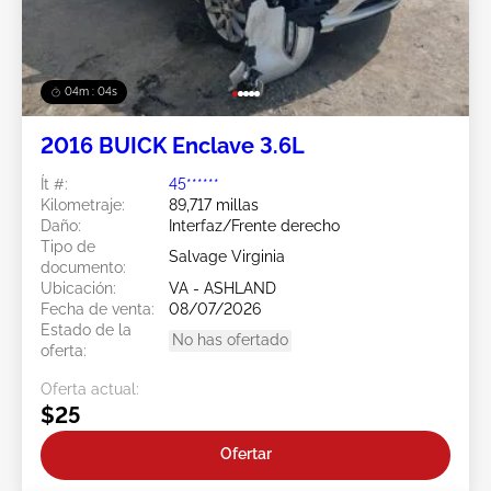
04m : 02s
2016 BUICK Enclave 3.6L
Ít #:
45******
Kilometraje:
89,717 millas
Daño:
Interfaz/Frente derecho
Tipo de
Salvage Virginia
documento:
Ubicación:
VA - ASHLAND
Fecha de venta:
08/07/2026
Estado de la
No has ofertado
oferta:
Oferta actual:
$25
Ofertar