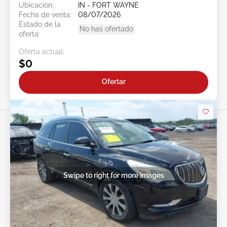
Ubicación:
IN - FORT WAYNE
Fecha de venta:
08/07/2026
Estado de la
No has ofertado
oferta:
Oferta actual:
$0
Ofertar
Swipe to right for more images