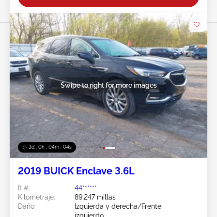
Swipe to right for more images
3d : 0h : 04m : 02s
2019 BUICK Enclave 3.6L
Ít #:
44******
Kilometraje:
89,247 millas
Daño:
Izquierda y derecha/Frente
izquierdo