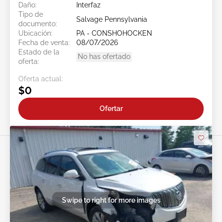
Daño:
Interfaz
Tipo de
Salvage Pennsylvania
documento:
Ubicación:
PA - CONSHOHOCKEN
Fecha de venta:
08/07/2026
Estado de la
No has ofertado
oferta:
Oferta actual:
$0
Ofertar
Swipe to right for more images