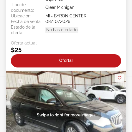
Tipo de
Clear Michigan
documento:
Ubicación:
MI - BYRON CENTER
Fecha de venta:
08/10/2026
Estado de la
No has ofertado
oferta:
Oferta actual:
$25
Ofertar
Swipe to right for more images