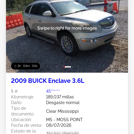
Swipe to right for more images
1h : 04m : 02s
2009 BUICK Enclave 3.6L
Ít #:
45******
Kilometraje:
189,037 millas
Daño:
Desgaste normal
Tipo de
Clear Mississippi
documento:
Ubicación:
MS - MOSS POINT
Fecha de venta:
08/07/2026
Estado de la
No has ofertado