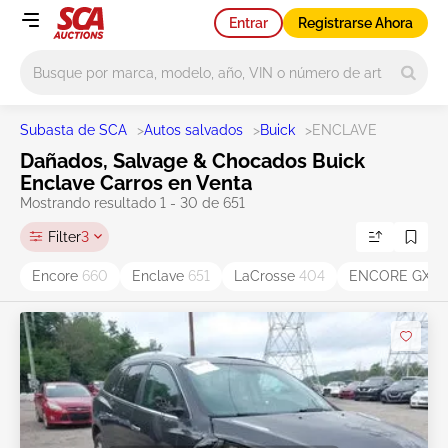
Entrar
Registrarse Ahora
Main search
Subasta de SCA
>
Autos salvados
>
Buick
>
ENCLAVE
Dañados, Salvage & Chocados Buick
Enclave Carros en Venta
Mostrando resultado 1 - 30 de 651
Filter
3
Encore
660
Enclave
651
LaCrosse
404
ENCORE GX
3