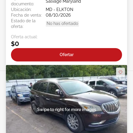
Salvage Maryland
documento:
Ubicación:
MD - ELKTON
Fecha de venta:
08/10/2026
Estado de la
No has ofertado
oferta:
Oferta actual:
$0
Ofertar
Swipe to right for more images