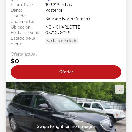
Kilometraje:
156,213 millas
Daño:
Posterior
Tipo de
Salvage North Carolina
documento:
Ubicación:
NC - CHARLOTTE
Fecha de venta:
08/10/2026
Estado de la
No has ofertado
oferta:
Oferta actual:
$0
Ofertar
Swipe to right for more images