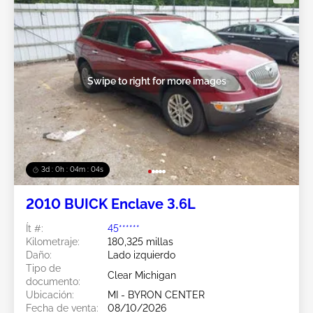
Swipe to right for more images
3d : 0h : 04m : 02s
2010 BUICK Enclave 3.6L
Ít #:
45******
Kilometraje:
180,325 millas
Daño:
Lado izquierdo
Tipo de
Clear Michigan
documento:
Ubicación:
MI - BYRON CENTER
Fecha de venta:
08/10/2026