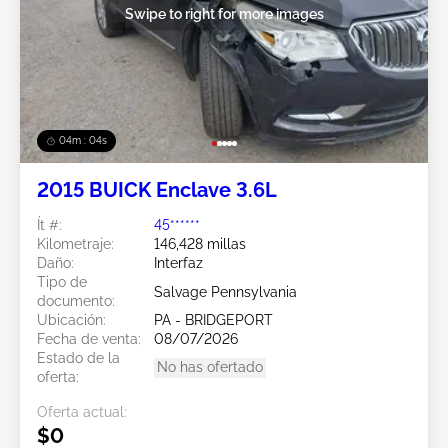
Swipe to right for more images
04m : 02s
2015 BUICK Enclave 3.6L
Ít #:
45******
Kilometraje:
146,428 millas
Daño:
Interfaz
Tipo de
Salvage Pennsylvania
documento:
Ubicación:
PA - BRIDGEPORT
Fecha de venta:
08/07/2026
Estado de la
No has ofertado
oferta:
Oferta actual:
$0