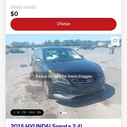
Oferta actual:
$0
Ofertar
Swipe to right for more images
1d : 21h : 24m : 15s
2015 HYUNDAI Sonata 2.4L