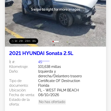
Swipe to right for more images
1d : 21h : 24m : 15s
2021 HYUNDAI Sonata 2.5L
Ít #:
45******
Kilometraje:
101,638 millas
Daño:
Izquierda y
derecha/Delantero trasero
Tipo de
Certificate OF Destruction
documento:
Florida
Ubicación:
FL - WEST PALM BEACH
Fecha de venta:
08/10/2026
Estado de la
No has ofertado
oferta: