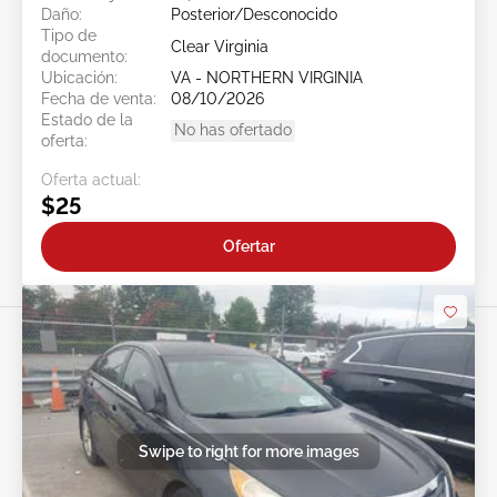
Daño:
Posterior/Desconocido
Tipo de
Clear Virginia
documento:
Ubicación:
VA - NORTHERN VIRGINIA
Fecha de venta:
08/10/2026
Estado de la
No has ofertado
oferta:
Oferta actual:
$25
Ofertar
Swipe to right for more images