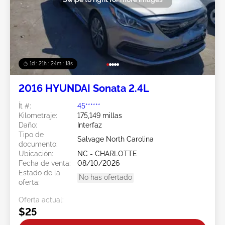
1d : 21h : 24m : 15s
2016 HYUNDAI Sonata 2.4L
Ít #:
45******
Kilometraje:
175,149 millas
Daño:
Interfaz
Tipo de
Salvage North Carolina
documento:
Ubicación:
NC - CHARLOTTE
Fecha de venta:
08/10/2026
Estado de la
No has ofertado
oferta:
Oferta actual:
$25