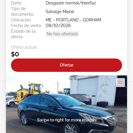
Daño:
Desgaste normal/Interfaz
Tipo de
Salvage Maine
documento:
Ubicación:
ME - PORTLAND - GORHAM
Fecha de venta:
08/10/2026
Estado de la
No has ofertado
oferta:
Oferta actual:
$0
Ofertar
Swipe to right for more images