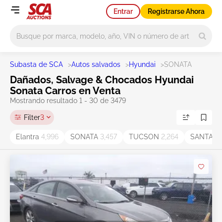
Entrar
Registrarse Ahora
Main search
Subasta de SCA
>
Autos salvados
>
Hyundai
>
SONATA
Dañados, Salvage & Chocados Hyundai
Sonata Carros en Venta
Mostrando resultado 1 - 30 de 3479
Filter
3
Elantra
4,996
SONATA
3,457
TUCSON
2,264
SANTA F