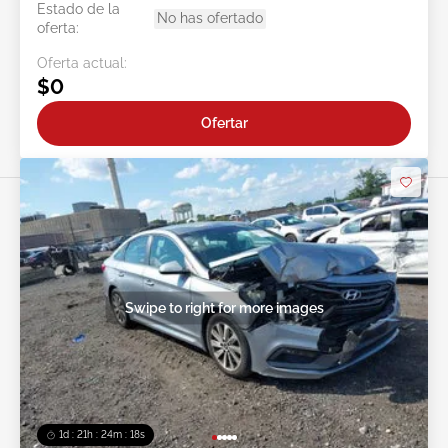
Estado de la
No has ofertado
oferta:
Oferta actual:
$0
Ofertar
Swipe to right for more images
1d : 21h : 24m : 15s