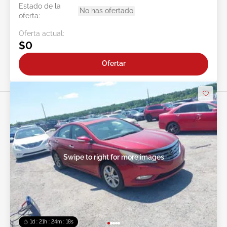
Estado de la
No has ofertado
oferta:
Oferta actual:
$0
Ofertar
Swipe to right for more images
1d : 21h : 24m : 15s