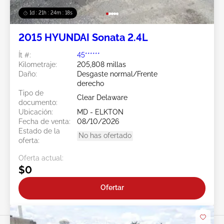
1d : 21h : 24m : 15s
2015 HYUNDAI Sonata 2.4L
Ít #:
45******
Kilometraje:
205,808 millas
Daño:
Desgaste normal/Frente
derecho
Tipo de
Clear Delaware
documento:
Ubicación:
MD - ELKTON
Fecha de venta:
08/10/2026
Estado de la
No has ofertado
oferta:
Oferta actual:
$0
Ofertar