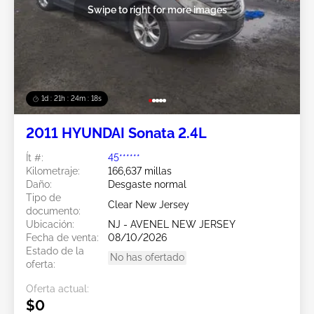
Swipe to right for more images
1d : 21h : 24m : 15s
2011 HYUNDAI Sonata 2.4L
Ít #:
45******
Kilometraje:
166,637 millas
Daño:
Desgaste normal
Tipo de
Clear New Jersey
documento:
Ubicación:
NJ - AVENEL NEW JERSEY
Fecha de venta:
08/10/2026
Estado de la
No has ofertado
oferta:
Oferta actual:
$0