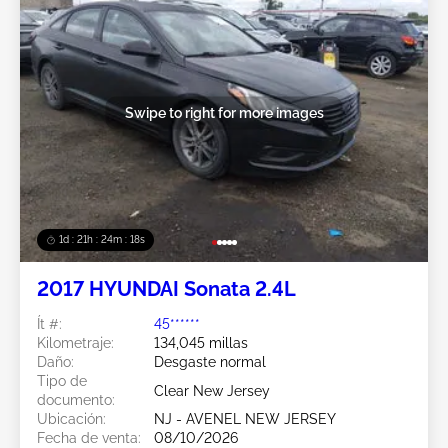
Swipe to right for more images
1d : 21h : 24m : 15s
2017 HYUNDAI Sonata 2.4L
Ít #:
45******
Kilometraje:
134,045 millas
Daño:
Desgaste normal
Tipo de
Clear New Jersey
documento:
Ubicación:
NJ - AVENEL NEW JERSEY
Fecha de venta:
08/10/2026