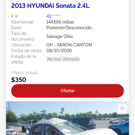
2013 HYUNDAI Sonata 2.4L
Ít #:
45******
Kilometraje:
144,656 millas
Daño:
Posterior/Desconocido
Tipo de
Salvage Ohio
documento:
Ubicación:
OH - AKRON-CANTON
Fecha de venta:
08/10/2026
Estado de la
No has ofertado
oferta:
Oferta actual:
$350
Ofertar