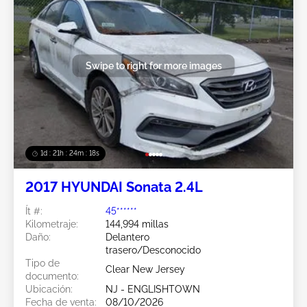
Swipe to right for more images
1d : 21h : 24m : 15s
2017 HYUNDAI Sonata 2.4L
Ít #:
45******
Kilometraje:
144,994 millas
Daño:
Delantero
trasero/Desconocido
Tipo de
Clear New Jersey
documento:
Ubicación:
NJ - ENGLISHTOWN
Fecha de venta:
08/10/2026