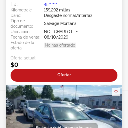
Ít #:
45******
Kilometraje:
159,292 millas
Daño:
Desgaste normal/Interfaz
Tipo de
Salvage Montana
documento:
Ubicación:
NC - CHARLOTTE
Fecha de venta:
08/10/2026
Estado de la
No has ofertado
oferta:
Oferta actual:
$0
Ofertar
Swipe to right for more images