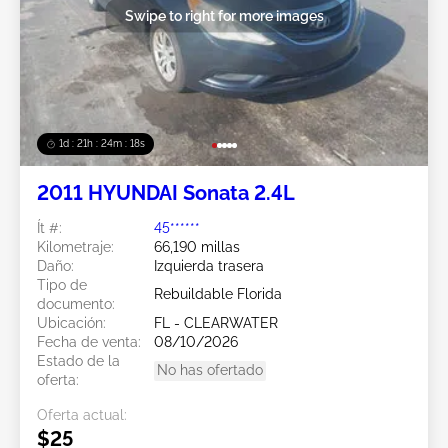
Swipe to right for more images
1d : 21h : 24m : 15s
2011 HYUNDAI Sonata 2.4L
Ít #:
45******
Kilometraje:
66,190 millas
Daño:
Izquierda trasera
Tipo de
Rebuildable Florida
documento:
Ubicación:
FL - CLEARWATER
Fecha de venta:
08/10/2026
Estado de la
No has ofertado
oferta:
Oferta actual:
$25