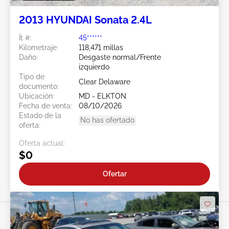
2013 HYUNDAI Sonata 2.4L
Ít #:
45******
Kilometraje:
118,471 millas
Daño:
Desgaste normal/Frente
izquierdo
Tipo de
Clear Delaware
documento:
Ubicación:
MD - ELKTON
Fecha de venta:
08/10/2026
Estado de la
No has ofertado
oferta:
Oferta actual:
$0
Ofertar