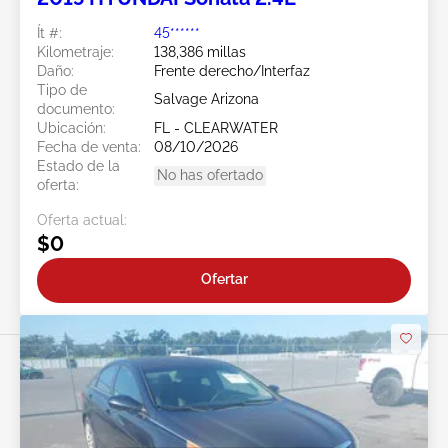
Ít #:
45******
Kilometraje:
138,386 millas
Daño:
Frente derecho/Interfaz
Tipo de
Salvage Arizona
documento:
Ubicación:
FL - CLEARWATER
Fecha de venta:
08/10/2026
Estado de la
No has ofertado
oferta:
Oferta actual:
$0
Ofertar