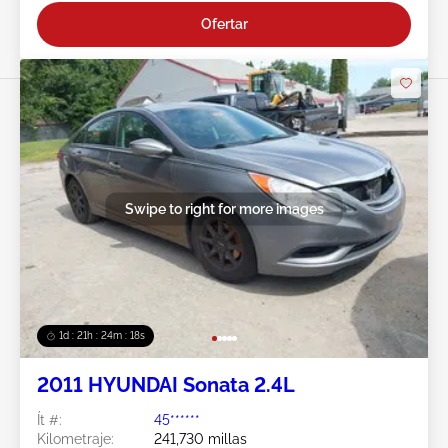
Ofertar
Swipe to right for more images
1d : 21h : 24m : 15s
2011 HYUNDAI Sonata 2.4L
Ít #:
45******
Kilometraje:
241,730 millas