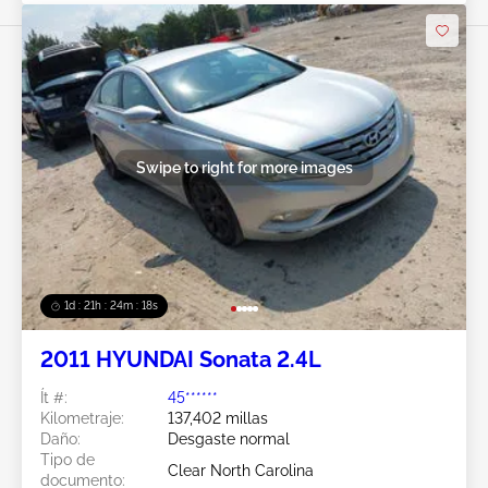
Swipe to right for more images
1d : 21h : 24m : 15s
2011 HYUNDAI Sonata 2.4L
Ít #:
45******
Kilometraje:
137,402 millas
Daño:
Desgaste normal
Tipo de
Clear North Carolina
documento: