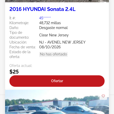
2016 HYUNDAI Sonata 2.4L
Ít #:
45******
Kilometraje:
48,732 millas
Daño:
Desgaste normal
Tipo de
Clear New Jersey
documento:
Ubicación:
NJ - AVENEL NEW JERSEY
Fecha de venta:
08/10/2026
Estado de la
No has ofertado
oferta:
Oferta actual:
$25
Ofertar