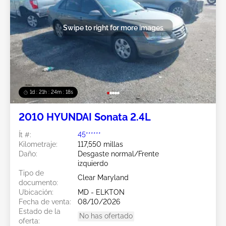
Swipe to right for more images
1d : 21h : 24m : 15s
2010 HYUNDAI Sonata 2.4L
Ít #:
45******
Kilometraje:
117,550 millas
Daño:
Desgaste normal/Frente
izquierdo
Tipo de
Clear Maryland
documento:
Ubicación:
MD - ELKTON
Fecha de venta:
08/10/2026
Estado de la
No has ofertado
oferta: