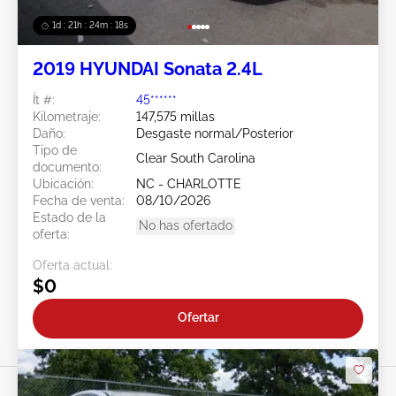
1d : 21h : 24m : 15s
2019 HYUNDAI Sonata 2.4L
Ít #:
45******
Kilometraje:
147,575 millas
Daño:
Desgaste normal/Posterior
Tipo de
Clear South Carolina
documento:
Ubicación:
NC - CHARLOTTE
Fecha de venta:
08/10/2026
Estado de la
No has ofertado
oferta:
Oferta actual:
$0
Ofertar