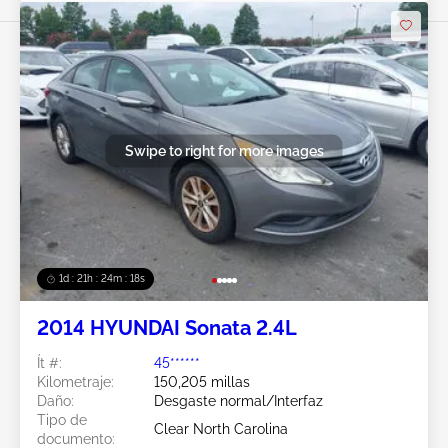
Swipe to right for more images
1d : 21h : 24m : 15s
2014 HYUNDAI Sonata 2.4L
Ít #:
45******
Kilometraje:
150,205 millas
Daño:
Desgaste normal/Interfaz
Tipo de
Clear North Carolina
documento: