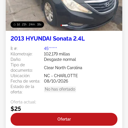
1d : 21h : 24m : 15s
2013 HYUNDAI Sonata 2.4L
Ít #:
45******
Kilometraje:
102,179 millas
Daño:
Desgaste normal
Tipo de
Clear North Carolina
documento:
Ubicación:
NC - CHARLOTTE
Fecha de venta:
08/10/2026
Estado de la
No has ofertado
oferta:
Oferta actual:
$25
Ofertar