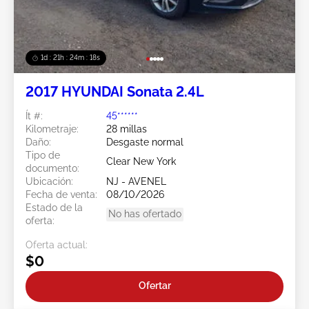
1d : 21h : 24m : 15s
2017 HYUNDAI Sonata 2.4L
Ít #:
45******
Kilometraje:
28 millas
Daño:
Desgaste normal
Tipo de
Clear New York
documento:
Ubicación:
NJ - AVENEL
Fecha de venta:
08/10/2026
Estado de la
No has ofertado
oferta:
Oferta actual:
$0
Ofertar