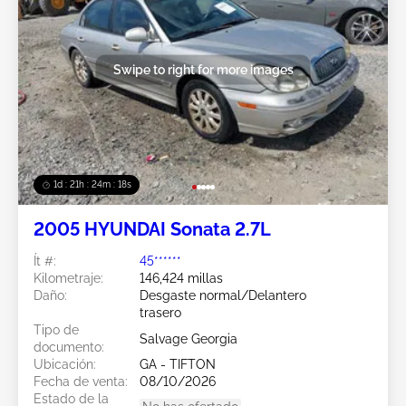
Swipe to right for more images
1d : 21h : 24m : 15s
2005 HYUNDAI Sonata 2.7L
Ít #:
45******
Kilometraje:
146,424 millas
Daño:
Desgaste normal/Delantero
trasero
Tipo de
Salvage Georgia
documento:
Ubicación:
GA - TIFTON
Fecha de venta:
08/10/2026
Estado de la