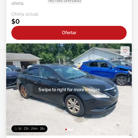
No has ofertado
oferta:
Oferta actual:
$0
Ofertar
Swipe to right for more images
1d : 21h : 24m : 15s