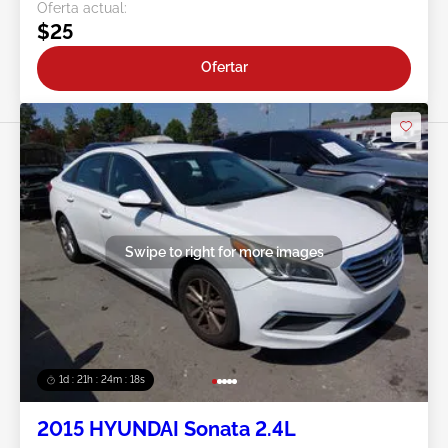
Oferta actual:
$25
Ofertar
Swipe to right for more images
1d : 21h : 24m : 15s
2015 HYUNDAI Sonata 2.4L