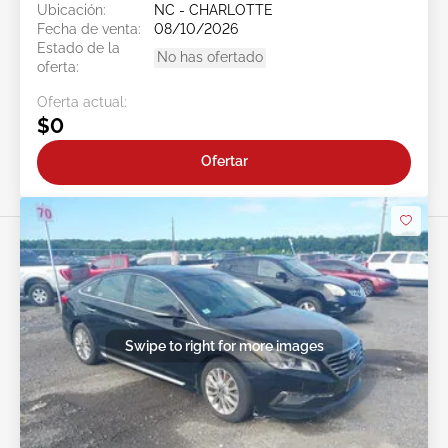
Ubicación:
NC - CHARLOTTE
Fecha de venta:
08/10/2026
Estado de la
No has ofertado
oferta:
Oferta actual:
$0
Ofertar
Swipe to right for more images