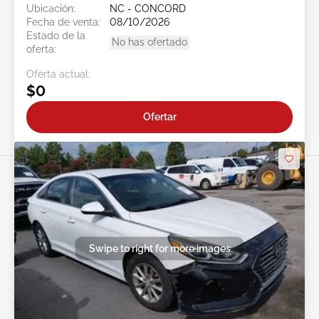
Ubicación:
NC - CONCORD
Fecha de venta:
08/10/2026
Estado de la
No has ofertado
oferta:
Oferta actual:
$0
Ofertar
Swipe to right for more images