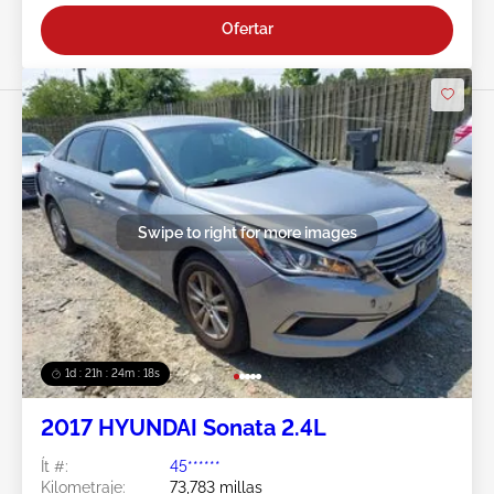
Ofertar
Swipe to right for more images
1d : 21h : 24m : 15s
2017 HYUNDAI Sonata 2.4L
Ít #:
45******
Kilometraje:
73,783 millas