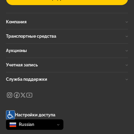
Компания
Транспортные средства
Аукционы
Учетная запись
Служба поддержки
Настройки доступа
Change language
selected
Russian