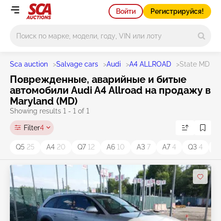
Войти
Регистрируйся!
Main search
Sca auction
>
Salvage cars
>
Audi
>
A4 ALLROAD
>
State MD
Поврежденные, аварийные и битые
автомобили Audi A4 Allroad на продажу в
Maryland (MD)
Showing results 1 - 1 of 1
Filter
4
Q5
25
A4
20
Q7
12
A6
10
A3
7
A7
4
Q3
4
A