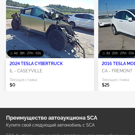
4d : 18h : 27m : 03s
3d : 20h : 27m : 03s
2024 TESLA CYBERTRUCK
2016 TESLA MO
IL - CASEYVILLE
CA - FREMONT
Текущая ставка:
Текущая ставка:
$0
$25
Преимущество автоаукциона SCA
Купите свой следующий автомобиль с SCA