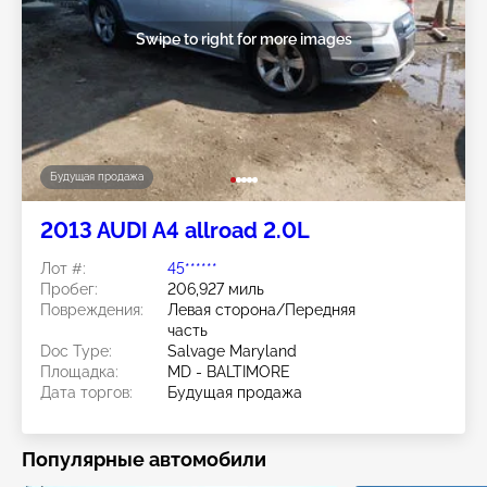
Swipe to right for more images
Будущая продажа
2013 AUDI A4 allroad 2.0L
Лот #:
45******
Пробег:
206,927 миль
Повреждения:
Левая сторона/Передняя
часть
Doc Type:
Salvage Maryland
Площадка:
MD - BALTIMORE
Дата торгов:
Будущая продажа
Популярные автомобили