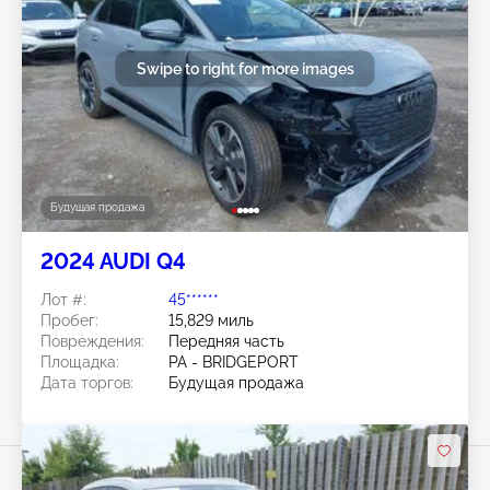
Swipe to right for more images
Будущая продажа
2024 AUDI Q4
Лот #:
45******
Пробег:
15,829 миль
Повреждения:
Передняя часть
Площадка:
PA - BRIDGEPORT
Дата торгов:
Будущая продажа