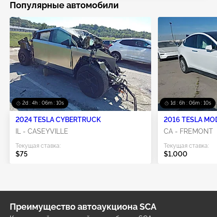
Популярные автомобили
2d : 4h : 06m : 10s
1d : 6h : 06m : 10s
2024 TESLA CYBERTRUCK
2016 TESLA MO
IL - CASEYVILLE
CA - FREMONT
Текущая ставка:
Текущая ставка:
$75
$1,000
Преимущество автоаукциона SCA