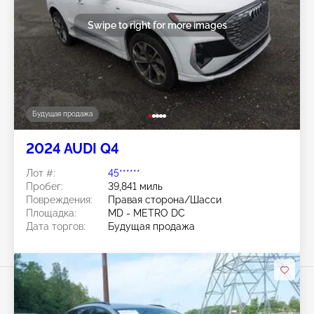
Swipe to right for more images
Будущая продажа
2024 AUDI Q4
Лот #:
45******
Пробег:
39,841 миль
Повреждения:
Правая сторона/Шасси
Площадка:
MD - METRO DC
Дата торгов:
Будущая продажа