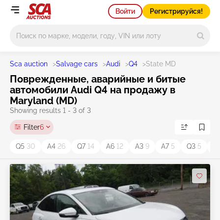
Войти
Регистрируйся!
Main search
Sca auction
>
Salvage cars
>
Audi
>
Q4
>
State MD
Поврежденные, аварийные и битые
автомобили Audi Q4 на продажу в
Maryland (MD)
Showing results 1 - 3 of 3
Filter
6
Q5
30
A4
26
Q7
14
A6
12
A3
9
A7
5
Q3
5
A