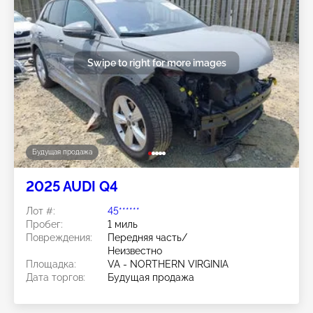
Swipe to right for more images
Будущая продажа
2025 AUDI Q4
Лот #:
45******
Пробег:
1 миль
Повреждения:
Передняя часть/
Неизвестно
Площадка:
VA - NORTHERN VIRGINIA
Дата торгов:
Будущая продажа