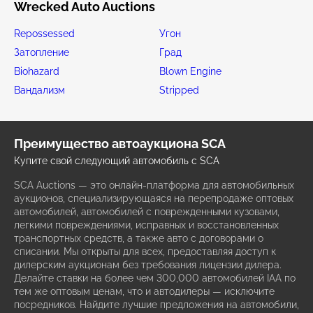
Wrecked Auto Auctions
Repossessed
Угон
Затопление
Град
Biohazard
Blown Engine
Вандализм
Stripped
Преимущество автоаукциона SCA
Купите свой следующий автомобиль с SCA
SCA Auctions — это онлайн-платформа для автомобильных
аукционов, специализирующаяся на перепродаже оптовых
автомобилей, автомобилей с поврежденными кузовами,
легкими повреждениями, исправных и восстановленных
транспортных средств, а также авто с договорами о
списании. Мы открыты для всех, предоставляя доступ к
дилерским аукционам без требования лицензии дилера.
Делайте ставки на более чем 300,000 автомобилей IAA по
тем же оптовым ценам, что и автодилеры — исключите
посредников. Найдите лучшие предложения на автомобили,