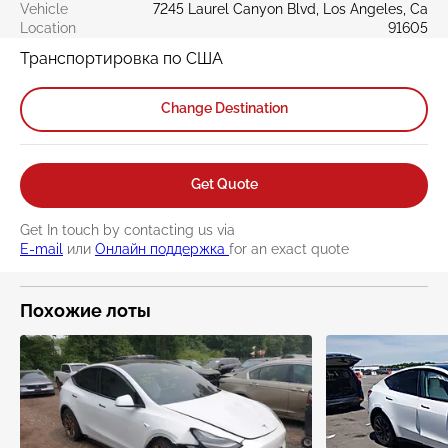
breathing exhaust, do not idle the engine except as
Vehicle
7245 Laurel Canyon Blvd, Los Angeles, Ca
necessary, service your vehicle in a well-ventilated area
Location
91605
and wear gloves or wash your hands frequently when
Транспортировка по США
servicing your vehicle. For more information go to
www.P65Warnings.ca.gov/passenger-vehicle
.
Change Destination
Get Quote
Get In touch by contacting us via
E-mail
или
Онлайн поддержка
for an exact quote
Похожие лоты