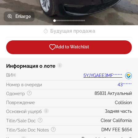
Enlarge
Будущая продажа
Add to Watchlist
Информация о лоте
ВИН
5YJYGAEE3MF******
Номер в очереди
43******
85831 Актуальный
Одометр
Повреждение
Collision
Задняя часть
Основной ущерб
Clear California
Title/Sale Doc
DMV FEE $654
Title/Sale Doc Notes