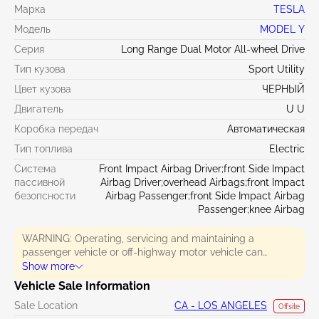
Марка
TESLA
Модель
MODEL Y
Серия
Long Range Dual Motor All-wheel Drive
Тип кузова
Sport Utility
Цвет кузова
ЧЕРНЫЙ
Двигатель
U U
Коробка передач
Автоматическая
Тип топлива
Electric
Система
Front Impact Airbag Driver;front Side Impact
пассивной
Airbag Driver;overhead Airbags;front Impact
безопсности
Airbag Passenger;front Side Impact Airbag
Passenger;knee Airbag
WARNING: Operating, servicing and maintaining a
passenger vehicle or off-highway motor vehicle can
expose you to chemicals including engine exhaust, carbon
Show more
monoxide, phthalates, and lead, which are known to the
Vehicle Sale Information
State of California to cause cancer and birth defects or
Sale Location
CA - LOS ANGELES
other reproductive harm. To minimize exposure, avoid
Offsite