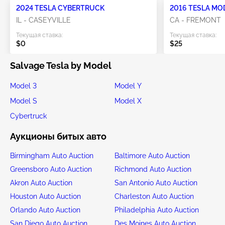
2024 TESLA CYBERTRUCK
2016 TESLA MO
IL - CASEYVILLE
CA - FREMONT
Текущая ставка:
Текущая ставка:
$0
$25
Salvage Tesla by Model
Model 3
Model Y
Model S
Model X
Cybertruck
Аукционы битых авто
Birmingham Auto Auction
Baltimore Auto Auction
Greensboro Auto Auction
Richmond Auto Auction
Akron Auto Auction
San Antonio Auto Auction
Houston Auto Auction
Charleston Auto Auction
Orlando Auto Auction
Philadelphia Auto Auction
San Diego Auto Auction
Des Moines Auto Auction