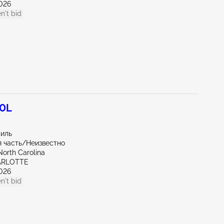
026
n't bid
.0L
миль
 часть/Неизвестно
North Carolina
ARLOTTE
026
n't bid