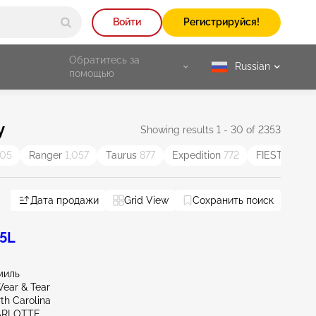
Войти
Регистрируйся!
Обратитесь за
Russian
selected
помощью
у
Showing results 1 - 30 of 2353
105
Ranger
1,057
Taurus
877
Expedition
772
FIESTA
640
Дата продажи
Grid View
Сохранить поиск
.5L
миль
ear & Tear
th Carolina
ARLOTTE