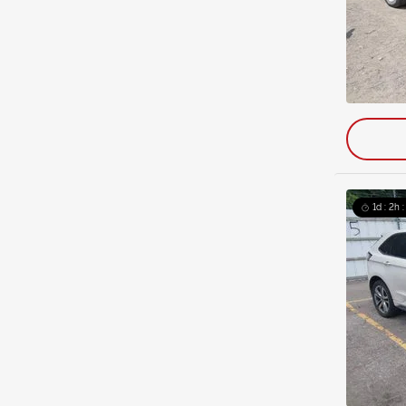
1d : 2h 