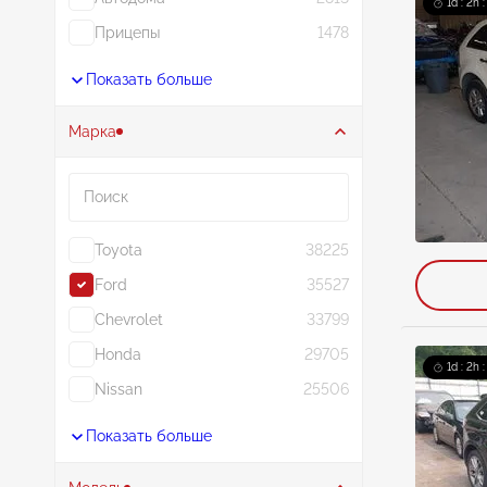
1d : 2h 
Прицепы
1478
Показать больше
Марка
Поиск
Toyota
38225
Ford
35527
Chevrolet
33799
Honda
29705
1d : 2h 
Nissan
25506
Показать больше