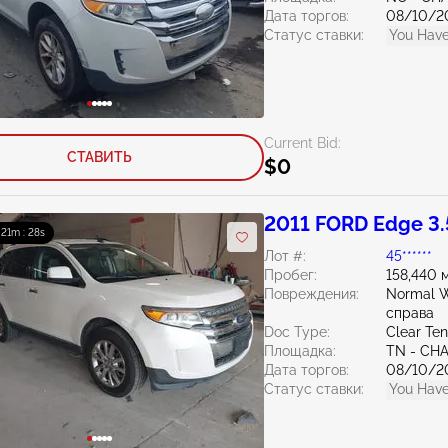
Дата торгов:
08/10/2
Статус ставки:
You Have
Current Bid:
СТАВИТЬ
$0
2011 FORD Edge 3.
: 21m : 27s
Лот #:
45******
Пробег:
158,440 
Повреждения:
Normal W
справа
Doc Type:
Clear Te
Площадка:
TN - CH
Дата торгов:
08/10/2
Статус ставки:
You Have