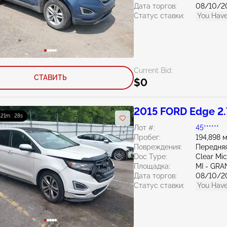
Дата торгов:
08/10/2
Статус ставки:
You Have
Current Bid:
СТАВИТЬ
$0
2015 FORD Edge 2.
: 21m : 27s
Лот #:
45******
Пробег:
194,898 
Повреждения:
Передняя
Doc Type:
Clear Mi
Площадка:
MI - GRA
Дата торгов:
08/10/2
Статус ставки:
You Have