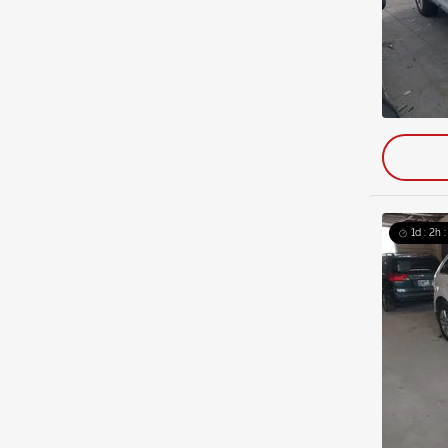
1d : 2h 