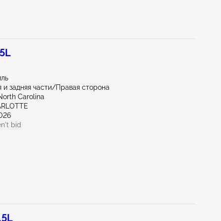
.5L
иль
 и задняя части/Правая сторона
North Carolina
ARLOTTE
026
n't bid
.5L