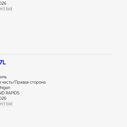
026
n't bid
7L
миль
 часть/Правая сторона
chigan
ND RAPIDS
026
n't bid