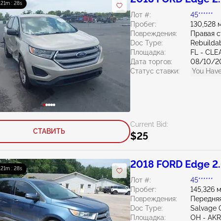
: 21m : 27s
Лот #:
45******
Пробег:
130,528 
Повреждения:
Правая 
Doc Type:
Rebuildab
Площадка:
FL - CL
Дата торгов:
08/10/2
Статус ставки:
You Have
Current Bid:
СТАВИТЬ
$25
2018 FORD Edge 2
: 21m : 27s
Лот #:
45******
Пробег:
145,326 
Повреждения:
Передняя
Doc Type:
Salvage 
Площадка:
OH - A