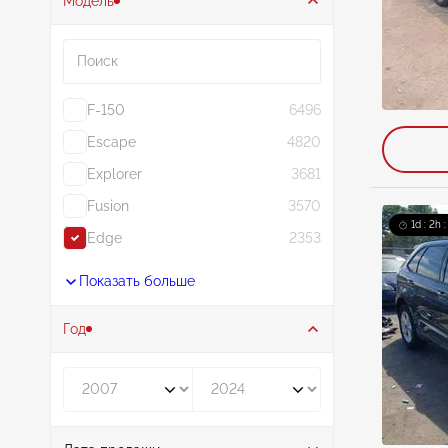
Модель
Поиск
F-150
6496
Escape
4820
Explorer
3681
Fusion
3570
1d : 2h 
Edge
2353
Показать больше
Год
Год от
Год до