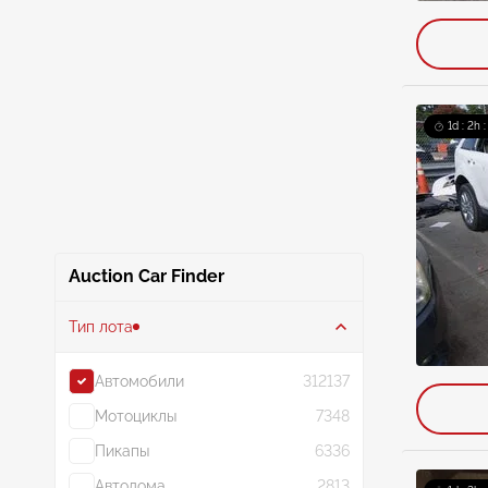
1d : 2h 
Auction Car Finder
Тип лота
Автомобили
312137
Мотоциклы
7348
Пикапы
6336
Автодома
2813