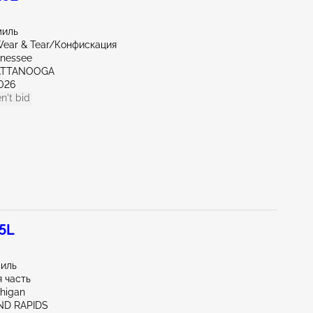
миль
ear & Tear/Конфискация
nnessee
ATTANOOGA
026
n't bid
5L
миль
 часть
chigan
ND RAPIDS