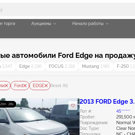
е торги
Аукционы
Начало работы
ые автомобили Ford Edge на продаж
n
3,547
Edge
2,336
FOCUS
2,318
Mustang
1,961
F-250
1,
ли
Ford
EDGE
Reset All
2013 FORD Edge 3
: 21m : 27s
Лот #:
45******
Пробег:
291,500 
Повреждения:
Normal W
Doc Type:
Clear Nor
Площадка:
NC - CH