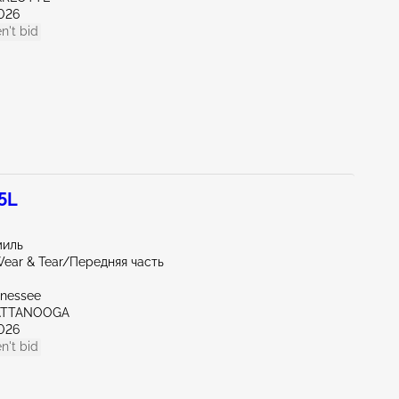
026
n't bid
5L
миль
ear & Tear/Передняя часть
nnessee
ATTANOOGA
026
n't bid