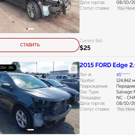
Дата торгов:
08/10/2
Статус ставки:
You Have
Current Bid:
СТАВИТЬ
$25
2015 FORD Edge 2
: 21m : 27s
Лот #:
45******
Пробег:
124,842 
Повреждения:
Передняя
Doc Type:
Salvage 
Площадка:
NC - CH
Дата торгов:
08/10/2
Статус ставки:
You Have