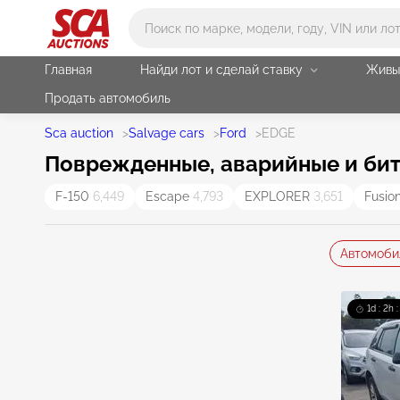
Main search
Главная
Найди лот и сделай ставку
Живы
Продать автомобиль
Sca auction
>
Salvage cars
>
Ford
>
EDGE
Поврежденные, аварийные и бит
F-150
6,449
Escape
4,793
EXPLORER
3,651
Fusio
Автомоби
1d : 2h 