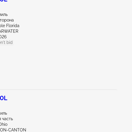
миль
сторона
le Florida
EARWATER
026
n't bid
.0L
миль
 часть
Ohio
KRON-CANTON