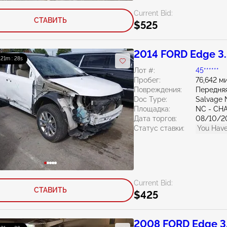
Current Bid:
СТАВИТЬ
$525
2014 FORD Edge 3
: 21m : 27s
Лот #:
45******
Пробег:
76,642 м
Повреждения:
Передняя
Doc Type:
Salvage 
Площадка:
NC - CH
Дата торгов:
08/10/2
Статус ставки:
You Have
Current Bid:
СТАВИТЬ
$425
2008 FORD Edge 3