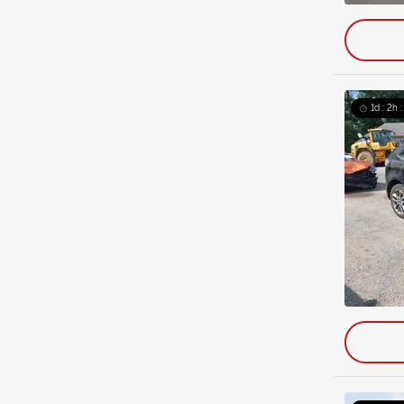
1d : 2h 