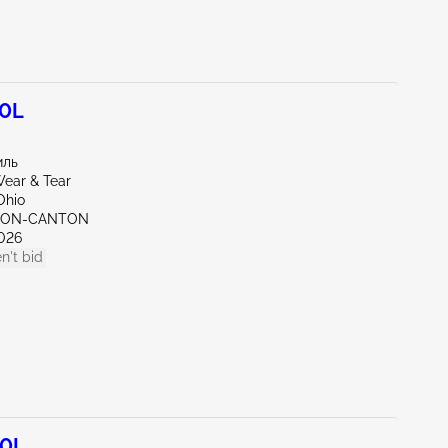
.0L
иль
ear & Tear
Ohio
KRON-CANTON
026
n't bid
.0L