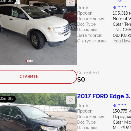
: 21m : 27s
Лот #:
45******
Пробег:
105,018 
Повреждения:
Normal W
Doc Type:
Clear Te
Площадка:
TN - CH
Дата торгов:
08/10/2
Статус ставки:
You Have
Current Bid:
СТАВИТЬ
$0
2017 FORD Edge 3.
: 21m : 27s
Лот #:
45******
Пробег:
150,775 
Повреждения:
Передняя
Doc Type:
Clear Mi
Площадка:
MI - GRA