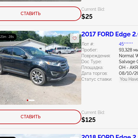
Current Bid:
СТАВИТЬ
$25
2017 FORD Edge 2
: 21m : 27s
Лот #:
45******
Пробег:
93,328 м
Повреждения:
Normal W
Doc Type:
Salvage 
Площадка:
OH - A
Дата торгов:
08/10/2
Статус ставки:
You Have
Current Bid:
СТАВИТЬ
$125
2018 FORD Edge 2