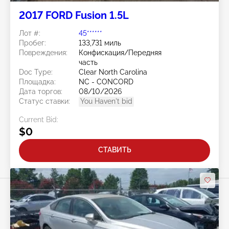
2017 FORD Fusion 1.5L
Лот #:
45******
Пробег:
133,731 миль
Повреждения:
Конфискация/Передняя
часть
Doc Type:
Clear North Carolina
Площадка:
NC - CONCORD
Дата торгов:
08/10/2026
Статус ставки:
You Haven't bid
Current Bid:
$0
СТАВИТЬ