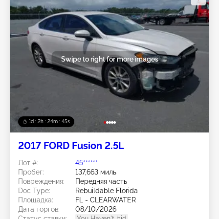
Swipe to right for more images
1d : 2h : 24m : 42s
2017 FORD Fusion 2.5L
Лот #:
45******
Пробег:
137,663 миль
Повреждения:
Передняя часть
Doc Type:
Rebuildable Florida
Площадка:
FL - CLEARWATER
Дата торгов:
08/10/2026
Статус ставки:
You Haven't bid