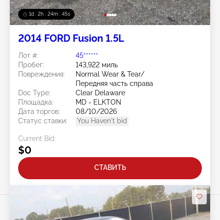
1d : 2h : 24m : 42s
2014 FORD Fusion 1.5L
Лот #:
45******
Пробег:
143,922 миль
Повреждения:
Normal Wear & Tear/
Передняя часть справа
Doc Type:
Clear Delaware
Площадка:
MD - ELKTON
Дата торгов:
08/10/2026
Статус ставки:
You Haven't bid
Current Bid:
$0
СТАВИТЬ