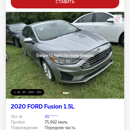
СТАВИТЬ
Swipe to right for more images
1d : 2h : 24m : 42s
2020 FORD Fusion 1.5L
Лот #:
45******
Пробег:
75,992 миль
Повреждения:
Передняя часть