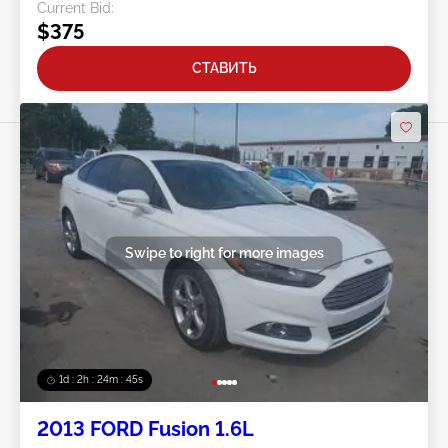
Current Bid:
$375
СТАВИТЬ
Swipe to right for more images
1d : 2h : 24m : 42s
2013 FORD Fusion 1.6L