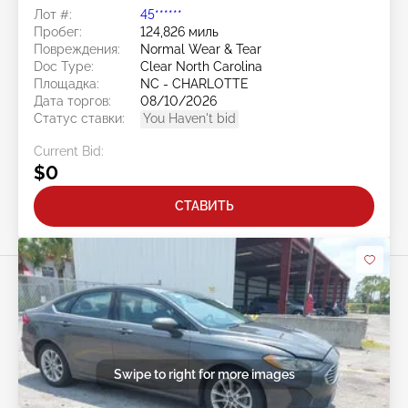
Лот #:
45******
Пробег:
124,826 миль
Повреждения:
Normal Wear & Tear
Doc Type:
Clear North Carolina
Площадка:
NC - CHARLOTTE
Дата торгов:
08/10/2026
Статус ставки:
You Haven't bid
Current Bid:
$0
СТАВИТЬ
Swipe to right for more images