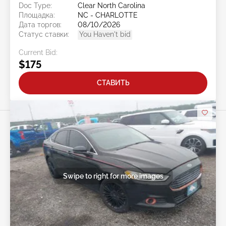
Doc Type:
Clear North Carolina
Площадка:
NC - CHARLOTTE
Дата торгов:
08/10/2026
Статус ставки:
You Haven't bid
Current Bid:
$175
СТАВИТЬ
Swipe to right for more images