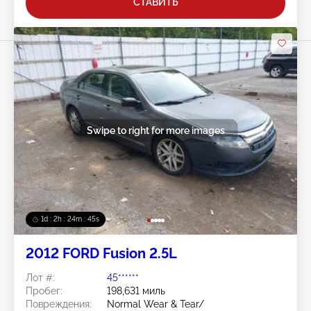
СТАВИТЬ
Swipe to right for more images
1d : 2h : 24m : 42s
2012 FORD Fusion 2.5L
Лот #:
45******
Пробег:
198,631 миль
Повреждения:
Normal Wear & Tear/