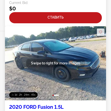
Current Bid:
$0
СТАВИТЬ
Swipe to right for more images
1d : 2h : 24m : 42s
2020 FORD Fusion 1.5L