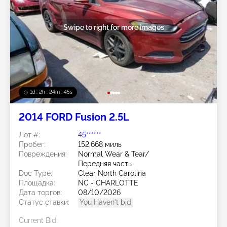
Swipe to right for more images
1d : 2h : 24m : 42s
2014 FORD Fusion 2.5L
Лот #:
45******
Пробег:
152,668 миль
Повреждения:
Normal Wear & Tear/
Передняя часть
Doc Type:
Clear North Carolina
Площадка:
NC - CHARLOTTE
Дата торгов:
08/10/2026
Статус ставки:
You Haven't bid
Current Bid: