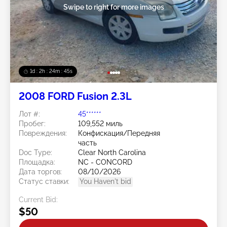
Swipe to right for more images
1d : 2h : 24m : 42s
2008 FORD Fusion 2.3L
Лот #:
45******
Пробег:
109,552 миль
Повреждения:
Конфискация/Передняя
часть
Doc Type:
Clear North Carolina
Площадка:
NC - CONCORD
Дата торгов:
08/10/2026
Статус ставки:
You Haven't bid
Current Bid:
$50