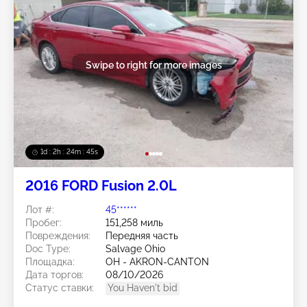
Swipe to right for more images
1d : 2h : 24m : 42s
2016 FORD Fusion 2.0L
Лот #:
45******
Пробег:
151,258 миль
Повреждения:
Передняя часть
Doc Type:
Salvage Ohio
Площадка:
OH - AKRON-CANTON
Дата торгов:
08/10/2026
Статус ставки:
You Haven't bid