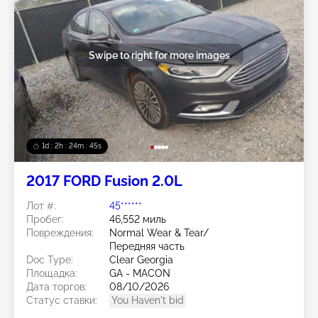
Swipe to right for more images
1d : 2h : 24m : 42s
2017 FORD Fusion 2.0L
Лот #:
45******
Пробег:
46,552 миль
Повреждения:
Normal Wear & Tear/
Передняя часть
Doc Type:
Clear Georgia
Площадка:
GA - MACON
Дата торгов:
08/10/2026
Статус ставки:
You Haven't bid