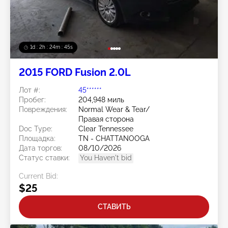
1d : 2h : 24m : 42s
2015 FORD Fusion 2.0L
Лот #:
45******
Пробег:
204,948 миль
Повреждения:
Normal Wear & Tear/
Правая сторона
Doc Type:
Clear Tennessee
Площадка:
TN - CHATTANOOGA
Дата торгов:
08/10/2026
Статус ставки:
You Haven't bid
Current Bid:
$25
СТАВИТЬ