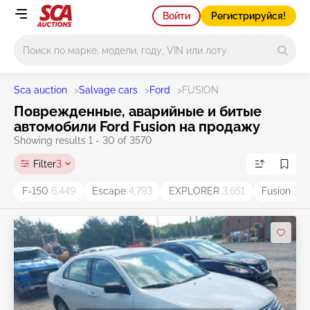
Войти
Регистрируйся!
Main search
Sca auction
>
Salvage cars
>
Ford
>
FUSION
Поврежденные, аварийные и битые
автомобили Ford Fusion на продажу
Showing results 1 - 30 of 3570
Filter
3
F-150
6,449
Escape
4,793
EXPLORER
3,651
Fusion
3,5