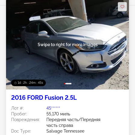
Swipe to right for more images
1d : 2h : 24m : 42s
2016 FORD Fusion 2.5L
Лот #:
45******
Пробег:
55,170 миль
Повреждения:
Передняя часть/Передняя
часть справа
Doc Type:
Salvage Tennessee