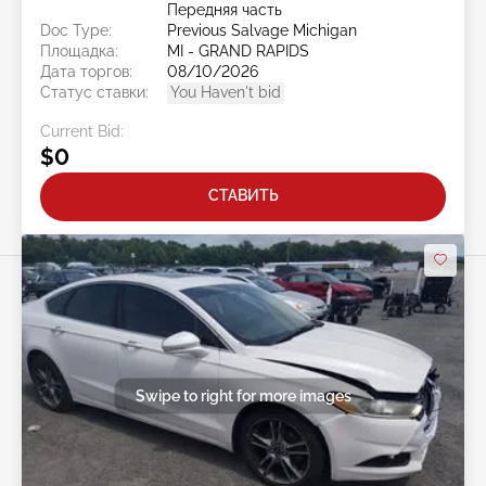
Передняя часть
Doc Type:
Previous Salvage Michigan
Площадка:
MI - GRAND RAPIDS
Дата торгов:
08/10/2026
Статус ставки:
You Haven't bid
Current Bid:
$0
СТАВИТЬ
Swipe to right for more images