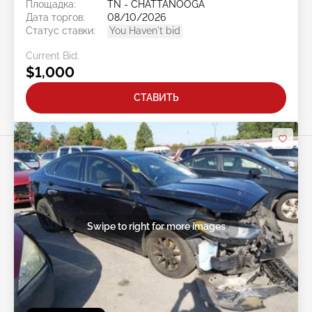
Площадка:
TN - CHATTANOOGA
Дата торгов:
08/10/2026
Статус ставки:
You Haven't bid
Current Bid:
$1,000
СТАВИТЬ
Swipe to right for more images