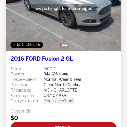
Swipe to right for more images
1d : 2h : 24m : 42s
2016 FORD Fusion 2.0L
Лот #:
45******
Пробег:
344,126 миль
Повреждения:
Normal Wear & Tear
Doc Type:
Clear North Carolina
Площадка:
NC - CHARLOTTE
Дата торгов:
08/10/2026
Статус ставки:
You Haven't bid
Current Bid:
$0