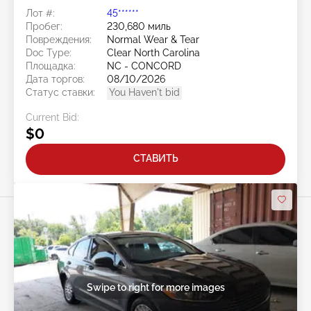
Лот #:
45******
Пробег:
230,680 миль
Повреждения:
Normal Wear & Tear
Doc Type:
Clear North Carolina
Площадка:
NC - CONCORD
Дата торгов:
08/10/2026
Статус ставки:
You Haven't bid
Current Bid:
$0
СТАВИТЬ
Swipe to right for more images