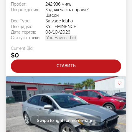
Пробег:
242,936 миль
Повреждения:
Задняя часть справа/
Шасси
Doc Type:
Salvage Idaho
Площадка:
KY - EMINENCE
Дата торгов:
08/10/2026
Статус ставки:
You Haven't bid
Current Bid:
$0
СТАВИТЬ
Swipe to right for more images