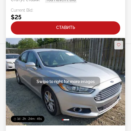
Current Bid:
$25
СТАВИТЬ
Swipe to right for more images
1d : 2h : 24m : 42s