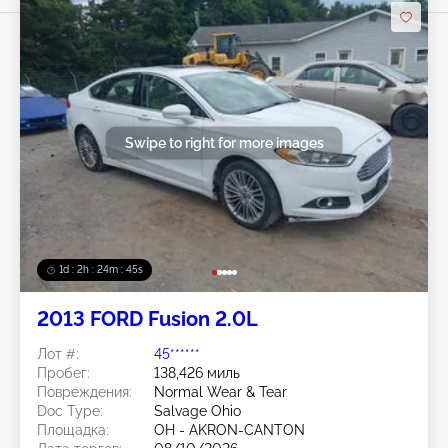
Swipe to right for more images
1d : 2h : 24m : 42s
2013 FORD Fusion 2.0L
Лот #:
45******
Пробег:
138,426 миль
Повреждения:
Normal Wear & Tear
Doc Type:
Salvage Ohio
Площадка:
OH - AKRON-CANTON