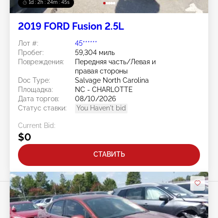
1d : 2h : 24m : 42s
2019 FORD Fusion 2.5L
Лот #:
45******
Пробег:
59,304 миль
Повреждения:
Передняя часть/Левая и
правая стороны
Doc Type:
Salvage North Carolina
Площадка:
NC - CHARLOTTE
Дата торгов:
08/10/2026
Статус ставки:
You Haven't bid
Current Bid:
$0
СТАВИТЬ