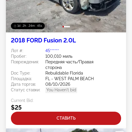
1d : 2h : 24m : 42s
2018 FORD Fusion 2.0L
Лот #:
45******
Пробег:
100,010 миль
Повреждения:
Передняя часть/Правая
сторона
Doc Type:
Rebuildable Florida
Площадка:
FL - WEST PALM BEACH
Дата торгов:
08/10/2026
Статус ставки:
You Haven't bid
Current Bid:
$25
СТАВИТЬ