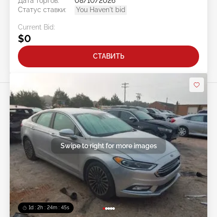
Дата торгов:
08/10/2026
Статус ставки:
You Haven't bid
Current Bid:
$0
СТАВИТЬ
Swipe to right for more images
1d : 2h : 24m : 42s