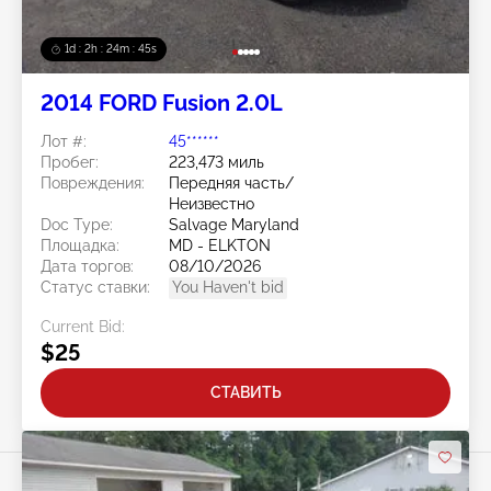
1d : 2h : 24m : 42s
2014 FORD Fusion 2.0L
Лот #:
45******
Пробег:
223,473 миль
Повреждения:
Передняя часть/
Неизвестно
Doc Type:
Salvage Maryland
Площадка:
MD - ELKTON
Дата торгов:
08/10/2026
Статус ставки:
You Haven't bid
Current Bid:
$25
СТАВИТЬ