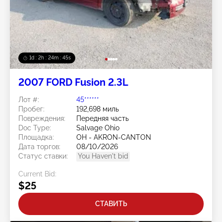
1d : 2h : 24m : 42s
2007 FORD Fusion 2.3L
Лот #:
45******
Пробег:
192,698 миль
Повреждения:
Передняя часть
Doc Type:
Salvage Ohio
Площадка:
OH - AKRON-CANTON
Дата торгов:
08/10/2026
Статус ставки:
You Haven't bid
Current Bid:
$25
СТАВИТЬ