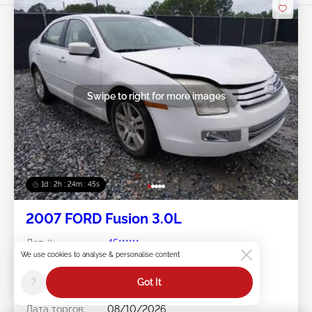
Swipe to right for more images
1d : 2h : 24m : 42s
2007 FORD Fusion 3.0L
Лот #:
45******
We use cookies to analyse & personalise content
Пробег:
192,802 миль
Повреждения:
Передняя часть
?
Got It
Doc Type:
Salvage Georgia
Площадка:
GA - MACON
Дата торгов:
08/10/2026