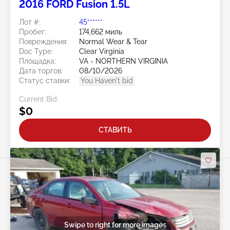
2016 FORD Fusion 1.5L
Лот #:
45******
Пробег:
174,662 миль
Повреждения:
Normal Wear & Tear
Doc Type:
Clear Virginia
Площадка:
VA - NORTHERN VIRGINIA
Дата торгов:
08/10/2026
Статус ставки:
You Haven't bid
Current Bid:
$0
СТАВИТЬ
Swipe to right for more images