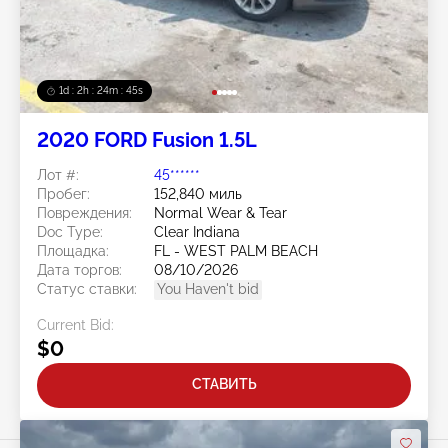
1d : 2h : 24m : 42s
2020 FORD Fusion 1.5L
Лот #:
45******
Пробег:
152,840 миль
Повреждения:
Normal Wear & Tear
Doc Type:
Clear Indiana
Площадка:
FL - WEST PALM BEACH
Дата торгов:
08/10/2026
Статус ставки:
You Haven't bid
Current Bid:
$0
СТАВИТЬ