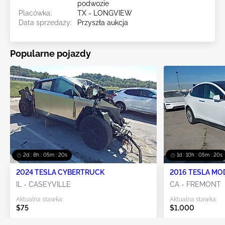
podwozie
Placówka:
TX - LONGVIEW
Data sprzedaży:
Przyszła aukcja
Popularne pojazdy
2d : 8h : 05m : 19s
1d : 10h : 05m : 19s
2024 TESLA CYBERTRUCK
2016 TESLA MO
IL - CASEYVILLE
CA - FREMONT
Aktualna stawka:
Aktualna stawka:
$75
$1,000