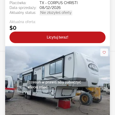
Placówka:
TX - CORPUS CHRISTI
Data sprzedaży:
08/12/2026
Aktualny status:
Nie złożyłeś oferty
Aktualna oferta:
$0
Licytuj teraz!
Przesuń w prawo, aby zobaczyć
więcej zdjęć