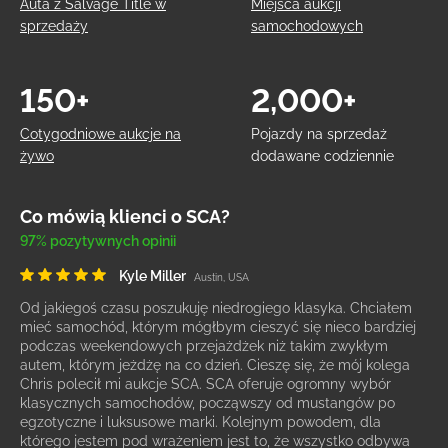
Auta z Salvage Title w
Miejsca aukcji
sprzedaży
samochodowych
150+
2,000+
Cotygodniowe aukcje na
Pojazdy na sprzedaż
żywo
dodawane codziennie
Co mówią klienci o SCA?
97% pozytywnych opinii
Kyle Miller
Austin, USA
Od jakiegoś czasu poszukuję niedrogiego klasyka. Chciałem
mieć samochód, którym mógłbym cieszyć się nieco bardziej
podczas weekendowych przejażdżek niż takim zwykłym
autem, którym jeżdżę na co dzień. Cieszę się, że mój kolega
Chris polecił mi aukcje SCA. SCA oferuje ogromny wybór
klasycznych samochodów, począwszy od mustangów po
egzotyczne i luksusowe marki. Kolejnym powodem, dla
którego jestem pod wrażeniem jest to, że wszystko odbywa