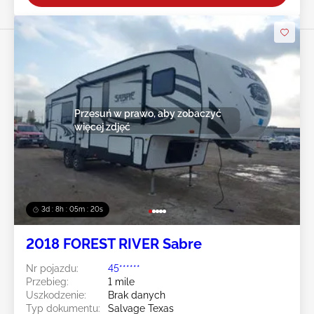
Przesuń w prawo, aby zobaczyć
więcej zdjęć
3d : 8h : 05m : 19s
2018 FOREST RIVER Sabre
Nr pojazdu:
45******
Przebieg:
1 mile
Uszkodzenie:
Brak danych
Typ dokumentu:
Salvage Texas