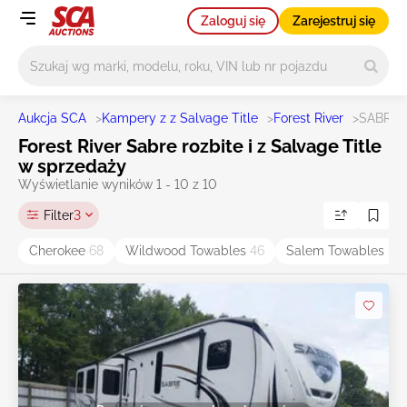
Zaloguj się
Zarejestruj się
Główne wyszukiwanie
Aukcja SCA
>
Kampery z z Salvage Title
>
Forest River
>
SABRE
Forest River Sabre rozbite i z Salvage Title
w sprzedaży
Wyświetlanie wyników 1 - 10 z 10
Filter
3
Cherokee
68
Wildwood Towables
46
Salem Towables
37