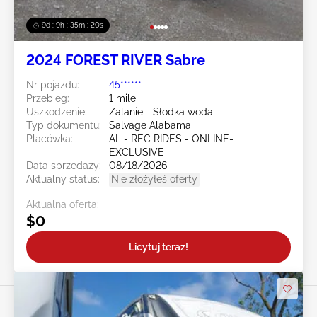
9d : 9h : 35m : 19s
2024 FOREST RIVER Sabre
Nr pojazdu:
45******
Przebieg:
1 mile
Uszkodzenie:
Zalanie - Słodka woda
Typ dokumentu:
Salvage Alabama
Placówka:
AL - REC RIDES - ONLINE-
EXCLUSIVE
Data sprzedaży:
08/18/2026
Aktualny status:
Nie złożyłeś oferty
Aktualna oferta:
$0
Licytuj teraz!