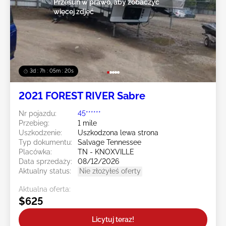
Przesuń w prawo, aby zobaczyć
więcej zdjęć
3d : 7h : 05m : 19s
2021 FOREST RIVER Sabre
Nr pojazdu:
45******
Przebieg:
1 mile
Uszkodzenie:
Uszkodzona lewa strona
Typ dokumentu:
Salvage Tennessee
Placówka:
TN - KNOXVILLE
Data sprzedaży:
08/12/2026
Aktualny status:
Nie złożyłeś oferty
Aktualna oferta:
$625
Licytuj teraz!