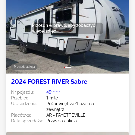
Przesuń w prawo, aby zobaczyć
więcej zdjęć
Przyszła aukcja
2024 FOREST RIVER Sabre
Nr pojazdu:
45******
Przebieg:
1 mile
Uszkodzenie:
Pożar wnętrza/Pożar na
zewnątrz
Placówka:
AR - FAYETTEVILLE
Data sprzedaży:
Przyszła aukcja