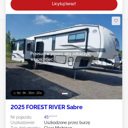
Licytuj teraz!
Przesuń w prawo, aby zobaczyć
więcej zdjęć
9d : 9h : 35m : 19s
2025 FOREST RIVER Sabre
Nr pojazdu:
45******
Uszkodzenie:
Uszkodzone przez burzę
Typ dokumentu:
Clear Michigan