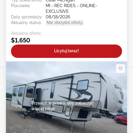
Placówka:
MI - REC RIDES - ONLINE-
EXCLUSIVE
Data sprzedaży:
08/18/2026
Aktualny status:
Nie złożyłeś oferty
Aktualna oferta:
$1,650
Licytuj teraz!
Przesuń w prawo, aby zobaczyć
więcej zdjęć