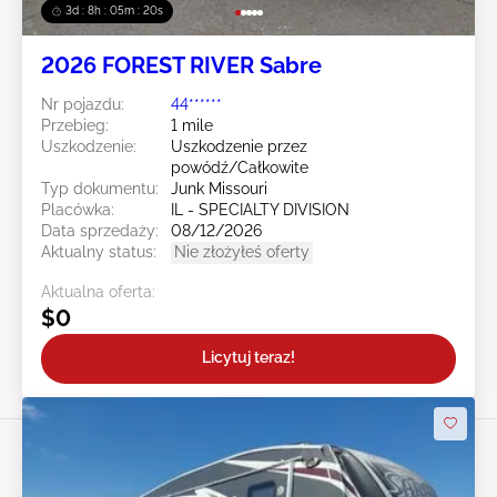
3d : 8h : 05m : 19s
2026 FOREST RIVER Sabre
Nr pojazdu:
44******
Przebieg:
1 mile
Uszkodzenie:
Uszkodzenie przez
powódź/Całkowite
Typ dokumentu:
Junk Missouri
Placówka:
IL - SPECIALTY DIVISION
Data sprzedaży:
08/12/2026
Aktualny status:
Nie złożyłeś oferty
Aktualna oferta:
$0
Licytuj teraz!