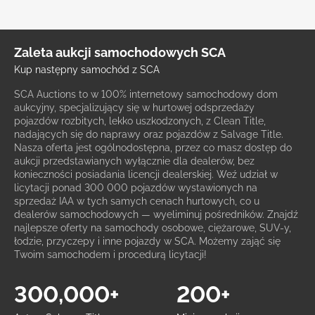
Zaleta aukcji samochodowych SCA
Kup następny samochód z SCA
SCA Auctions to w 100% internetowy samochodowy dom
aukcyjny, specjalizujący się w hurtowej odsprzedaży
pojazdów rozbitych, lekko uszkodzonych, z Clean Title,
nadających się do naprawy oraz pojazdów z Salvage Title.
Nasza oferta jest ogólnodostępna, przez co masz dostęp do
aukcji przedstawianych wyłącznie dla dealerów, bez
konieczności posiadania licencji dealerskiej. Weź udział w
licytacji ponad 300 000 pojazdów wystawionych na
sprzedaż IAA w tych samych cenach hurtowych, co u
dealerów samochodowych — wyeliminuj pośredników. Znajdź
najlepsze oferty na samochody osobowe, ciężarowe, SUV-y,
łodzie, przyczepy i inne pojazdy w SCA. Możemy zająć się
Twoim samochodem i procedurą licytacji!
300,000+
200+