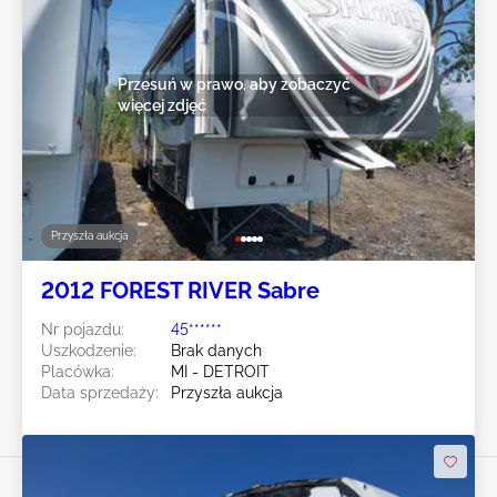
Przesuń w prawo, aby zobaczyć
więcej zdjęć
Przyszła aukcja
2012 FOREST RIVER Sabre
Nr pojazdu:
45******
Uszkodzenie:
Brak danych
Placówka:
MI - DETROIT
Data sprzedaży:
Przyszła aukcja