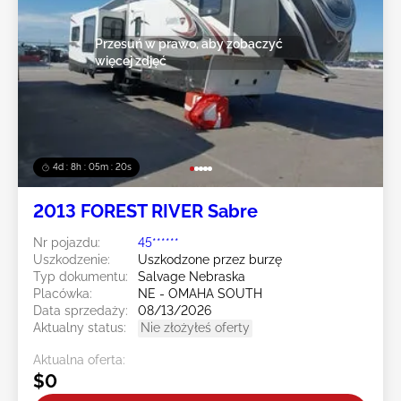
Przesuń w prawo, aby zobaczyć
więcej zdjęć
4d : 8h : 05m : 19s
2013 FOREST RIVER Sabre
Nr pojazdu:
45******
Uszkodzenie:
Uszkodzone przez burzę
Typ dokumentu:
Salvage Nebraska
Placówka:
NE - OMAHA SOUTH
Data sprzedaży:
08/13/2026
Aktualny status:
Nie złożyłeś oferty
Aktualna oferta:
$0