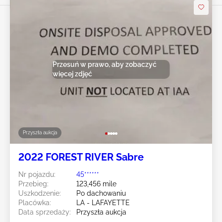
Przesuń w prawo, aby zobaczyć
więcej zdjęć
Przyszła aukcja
2022 FOREST RIVER Sabre
Nr pojazdu:
45******
Przebieg:
123,456 mile
Uszkodzenie:
Po dachowaniu
Placówka:
LA - LAFAYETTE
Data sprzedaży:
Przyszła aukcja