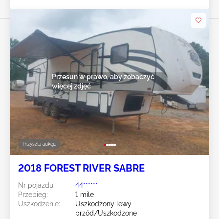
Przesuń w prawo, aby zobaczyć
więcej zdjęć
Przyszła aukcja
2018 FOREST RIVER SABRE
Nr pojazdu:
44******
Przebieg:
1 mile
Uszkodzenie:
Uszkodzony lewy
przód/Uszkodzone