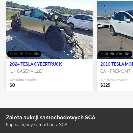
4d : 3h : 21m : 45s
3d : 5h : 21m : 45s
2024 TESLA CYBERTRUCK
2016 TESLA MO
IL - CASEYVILLE
CA - FREMONT
Aktualna stawka:
Aktualna stawka:
$0
$325
Zaleta aukcji samochodowych SCA
Kup następny samochód z SCA