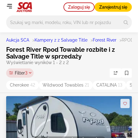
Zaloguj się
Zarejestruj się
Główne wyszukiwanie
Aukcja SCA
>
Kampery z z Salvage Title
>
Forest River
>
RPOD 
Forest River Rpod Towable rozbite i z
Salvage Title w sprzedaży
Wyświetlanie wyników 1 - 2 z 2
Filter
3
Cherokee
42
Wildwood Towables
21
CATALINA
13
Sal