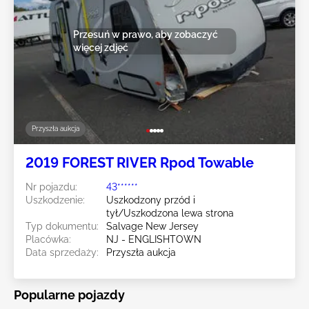
Przesuń w prawo, aby zobaczyć
więcej zdjęć
Przyszła aukcja
2019 FOREST RIVER Rpod Towable
Nr pojazdu:
43******
Uszkodzenie:
Uszkodzony przód i
tył/Uszkodzona lewa strona
Typ dokumentu:
Salvage New Jersey
Placówka:
NJ - ENGLISHTOWN
Data sprzedaży:
Przyszła aukcja
Popularne pojazdy