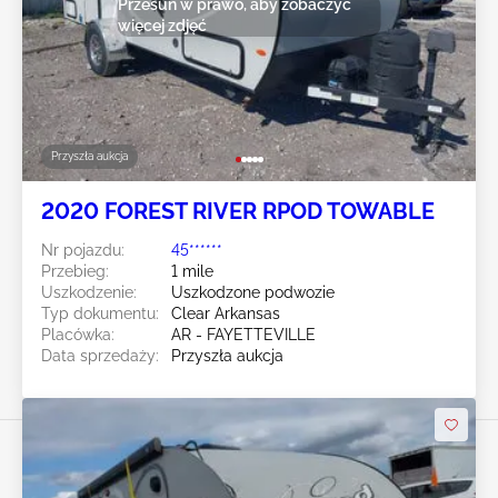
Przesuń w prawo, aby zobaczyć
więcej zdjęć
Przyszła aukcja
2020 FOREST RIVER RPOD TOWABLE
Nr pojazdu:
45******
Przebieg:
1 mile
Uszkodzenie:
Uszkodzone podwozie
Typ dokumentu:
Clear Arkansas
Placówka:
AR - FAYETTEVILLE
Data sprzedaży:
Przyszła aukcja