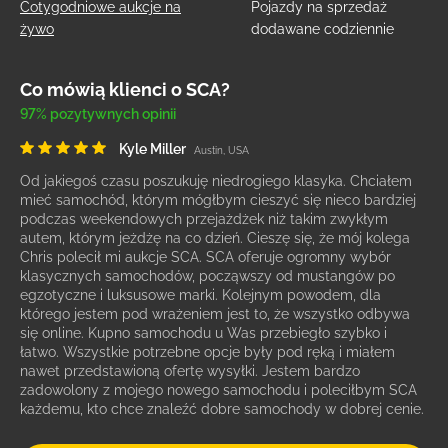
Cotygodniowe aukcje na
Pojazdy na sprzedaż
żywo
dodawane codziennie
Co mówią klienci o SCA?
97% pozytywnych opinii
Kyle Miller
Austin, USA
Od jakiegoś czasu poszukuję niedrogiego klasyka. Chciałem
mieć samochód, którym mógłbym cieszyć się nieco bardziej
podczas weekendowych przejażdżek niż takim zwykłym
autem, którym jeżdżę na co dzień. Cieszę się, że mój kolega
Chris polecił mi aukcje SCA. SCA oferuje ogromny wybór
klasycznych samochodów, począwszy od mustangów po
egzotyczne i luksusowe marki. Kolejnym powodem, dla
którego jestem pod wrażeniem jest to, że wszystko odbywa
się online. Kupno samochodu u Was przebiegło szybko i
łatwo. Wszystkie potrzebne opcje były pod ręką i miałem
nawet przedstawioną ofertę wysyłki. Jestem bardzo
zadowolony z mojego nowego samochodu i poleciłbym SCA
każdemu, kto chce znaleźć dobre samochody w dobrej cenie.