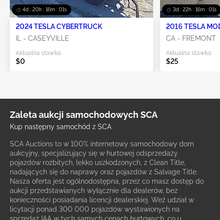
4d : 20h : 16m : 00s
3d : 22h : 16m : 00s
2024 TESLA CYBERTRUCK
2016 TESLA MO
IL - CASEYVILLE
CA - FREMONT
Aktualna stawka:
Aktualna stawka:
$0
$25
Zaleta aukcji samochodowych SCA
Kup następny samochód z SCA
SCA Auctions to w 100% internetowy samochodowy dom
aukcyjny, specjalizujący się w hurtowej odsprzedaży
pojazdów rozbitych, lekko uszkodzonych, z Clean Title,
nadających się do naprawy oraz pojazdów z Salvage Title.
Nasza oferta jest ogólnodostępna, przez co masz dostęp do
aukcji przedstawianych wyłącznie dla dealerów, bez
konieczności posiadania licencji dealerskiej. Weź udział w
licytacji ponad 300 000 pojazdów wystawionych na
sprzedaż IAA w tych samych cenach hurtowych, co u