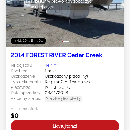
Przesuń w prawo, aby zobaczyć
więcej zdjęć
4d : 20h : 16m : 00s
2014 FOREST RIVER Cedar Creek
Nr pojazdu:
44******
Przebieg:
1 mile
Uszkodzenie:
Uszkodzony przód i tył
Typ dokumentu:
Regular Certificate Iowa
Placówka:
IA - DE SOTO
Data sprzedaży:
08/11/2026
Aktualny status:
Nie złożyłeś oferty
Aktualna oferta:
$0
Licytuj teraz!