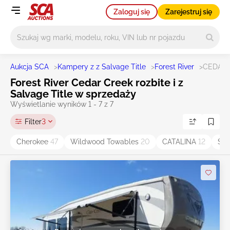
Zaloguj się
Zarejestruj się
Główne wyszukiwanie
Aukcja SCA
>
Kampery z z Salvage Title
>
Forest River
>
CEDAR 
Forest River Cedar Creek rozbite i z
Salvage Title w sprzedaży
Wyświetlanie wyników 1 - 7 z 7
Filter
3
Cherokee
47
Wildwood Towables
20
CATALINA
12
Sal