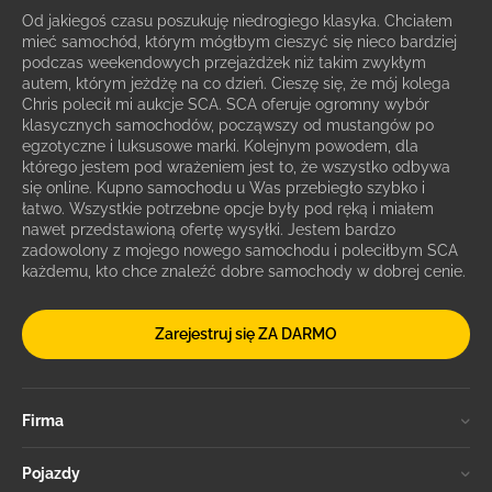
Od jakiegoś czasu poszukuję niedrogiego klasyka. Chciałem
mieć samochód, którym mógłbym cieszyć się nieco bardziej
podczas weekendowych przejażdżek niż takim zwykłym
autem, którym jeżdżę na co dzień. Cieszę się, że mój kolega
Chris polecił mi aukcje SCA. SCA oferuje ogromny wybór
klasycznych samochodów, począwszy od mustangów po
egzotyczne i luksusowe marki. Kolejnym powodem, dla
którego jestem pod wrażeniem jest to, że wszystko odbywa
się online. Kupno samochodu u Was przebiegło szybko i
łatwo. Wszystkie potrzebne opcje były pod ręką i miałem
nawet przedstawioną ofertę wysyłki. Jestem bardzo
zadowolony z mojego nowego samochodu i poleciłbym SCA
każdemu, kto chce znaleźć dobre samochody w dobrej cenie.
Zarejestruj się ZA DARMO
Firma
Pojazdy