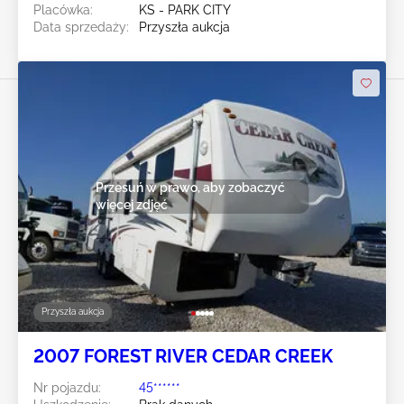
Placówka:
KS - PARK CITY
Data sprzedaży:
Przyszła aukcja
Przesuń w prawo, aby zobaczyć
więcej zdjęć
Przyszła aukcja
2007 FOREST RIVER CEDAR CREEK
Nr pojazdu:
45******