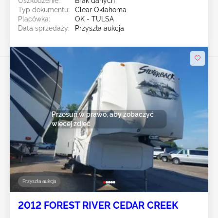
Uszkodzenie:
Brak danych
Typ dokumentu:
Clear Oklahoma
Placówka:
OK - TULSA
Data sprzedaży:
Przyszła aukcja
Przesuń w prawo, aby zobaczyć
więcej zdjęć
Przyszła aukcja
2012 FOREST RIVER CEDAR CREEK