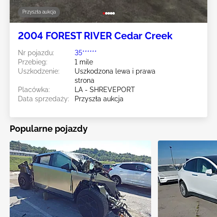
Przyszła aukcja
2004 FOREST RIVER Cedar Creek
Nr pojazdu:
35******
Przebieg:
1 mile
Uszkodzenie:
Uszkodzona lewa i prawa
strona
Placówka:
LA - SHREVEPORT
Data sprzedaży:
Przyszła aukcja
Popularne pojazdy