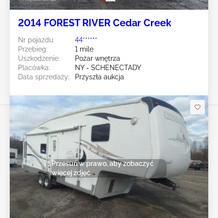
2014 FOREST RIVER Cedar Creek
Nr pojazdu:
44******
Przebieg:
1 mile
Uszkodzenie:
Pożar wnętrza
Placówka:
NY - SCHENECTADY
Data sprzedaży:
Przyszła aukcja
Przesuń w prawo, aby zobaczyć
więcej zdjęć