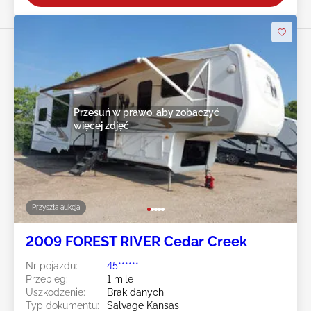
Przesuń w prawo, aby zobaczyć
więcej zdjęć
Przyszła aukcja
2009 FOREST RIVER Cedar Creek
Nr pojazdu:
45******
Przebieg:
1 mile
Uszkodzenie:
Brak danych
Typ dokumentu:
Salvage Kansas