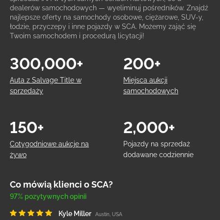
dealerów samochodowych — wyeliminuj pośredników. Znajdź
najlepsze oferty na samochody osobowe, ciężarowe, SUV-y,
łodzie, przyczepy i inne pojazdy w SCA. Możemy zająć się
Twoim samochodem i procedurą licytacji!
300,000+
200+
Auta z Salvage Title w
Miejsca aukcji
sprzedaży
samochodowych
150+
2,000+
Cotygodniowe aukcje na
Pojazdy na sprzedaż
żywo
dodawane codziennie
Co mówią klienci o SCA?
97% pozytywnych opinii
Kyle Miller
Austin, USA