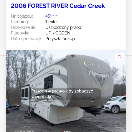
2006 FOREST RIVER Cedar Creek
Nr pojazdu:
45******
Przebieg:
1 mile
Uszkodzenie:
Uszkodzony przód
Placówka:
UT - OGDEN
Data sprzedaży:
Przyszła aukcja
Przesuń w prawo, aby zobaczyć
więcej zdjęć
Przyszła aukcja