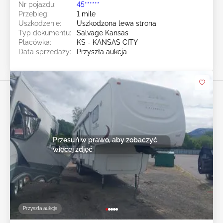
Nr pojazdu:
45******
Przebieg:
1 mile
Uszkodzenie:
Uszkodzona lewa strona
Typ dokumentu:
Salvage Kansas
Placówka:
KS - KANSAS CITY
Data sprzedaży:
Przyszła aukcja
Przesuń w prawo, aby zobaczyć
więcej zdjęć
Przyszła aukcja