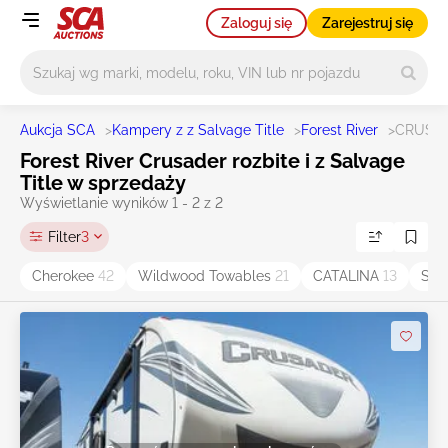
Zaloguj się
Zarejestruj się
Główne wyszukiwanie
Aukcja SCA
>
Kampery z z Salvage Title
>
Forest River
>
CRUSA
Forest River Crusader rozbite i z Salvage
Title w sprzedaży
Wyświetlanie wyników 1 - 2 z 2
Filter
3
Cherokee
42
Wildwood Towables
21
CATALINA
13
Sal