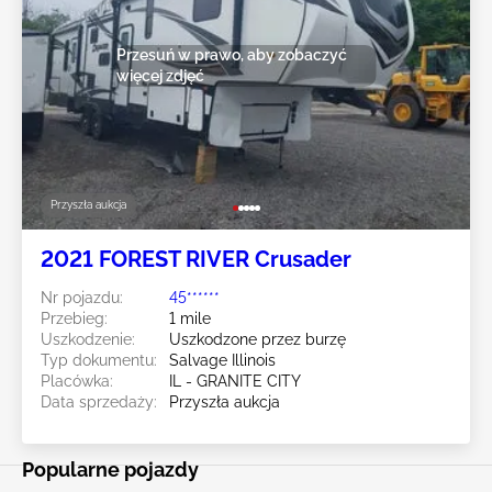
Przesuń w prawo, aby zobaczyć
więcej zdjęć
Przyszła aukcja
2021 FOREST RIVER Crusader
Nr pojazdu:
45******
Przebieg:
1 mile
Uszkodzenie:
Uszkodzone przez burzę
Typ dokumentu:
Salvage Illinois
Placówka:
IL - GRANITE CITY
Data sprzedaży:
Przyszła aukcja
Popularne pojazdy