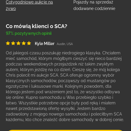
Cotygodniowe aukcje na
Pojazdy na sprzedaż
żywo
dodawane codziennie
Co mówią klienci o SCA?
97% pozytywnych opinii
Kyle Miller
Austin, USA
Od jakiegoś czasu poszukuję niedrogiego klasyka. Chciałem
mieć samochód, którym mógłbym cieszyć się nieco bardziej
podczas weekendowych przejażdżek niż takim zwykłym
autem, którym jeżdżę na co dzień. Cieszę się, że mój kolega
Chris polecił mi aukcje SCA. SCA oferuje ogromny wybór
klasycznych samochodów, począwszy od mustangów po
egzotyczne i luksusowe marki. Kolejnym powodem, dla
którego jestem pod wrażeniem jest to, że wszystko odbywa
się online. Kupno samochodu u Was przebiegło szybko i
łatwo. Wszystkie potrzebne opcje były pod ręką i miałem
nawet przedstawioną ofertę wysyłki. Jestem bardzo
zadowolony z mojego nowego samochodu i poleciłbym SCA
każdemu, kto chce znaleźć dobre samochody w dobrej cenie.