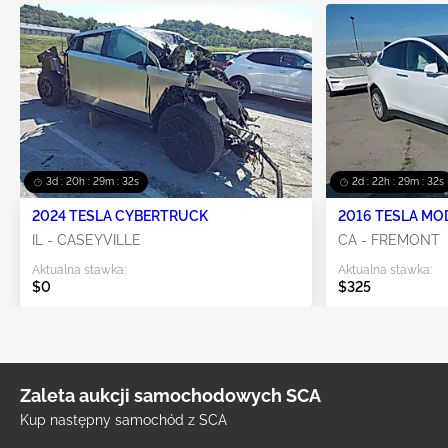
3d : 20h : 29m : 31s
2d : 22h : 29m : 31s
2024 TESLA CYBERTRUCK
2016 TESLA MO
IL - CASEYVILLE
CA - FREMONT
Aktualna stawka:
Aktualna stawka:
$0
$325
Zaleta aukcji samochodowych SCA
Kup następny samochód z SCA