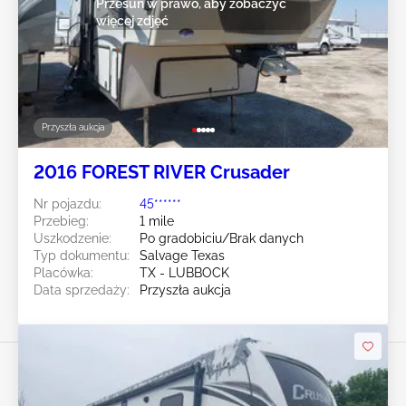
Przesuń w prawo, aby zobaczyć
więcej zdjęć
Przyszła aukcja
2016 FOREST RIVER Crusader
Nr pojazdu:
45******
Przebieg:
1 mile
Uszkodzenie:
Po gradobiciu/Brak danych
Typ dokumentu:
Salvage Texas
Placówka:
TX - LUBBOCK
Data sprzedaży:
Przyszła aukcja