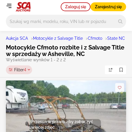
Zaloguj się
Zarejestruj się
Główne wyszukiwanie
Aukcja SCA
>
Motocykle z Salvage Title
>
Cfmoto
>
State NC
>
A
Motocykle Cfmoto rozbite i z Salvage Title
w sprzedaży w Asheville, NC
Wyświetlanie wyników 1 - 2 z 2
Filter
4
Przesuń w prawo, aby zobaczyć
więcej zdjęć