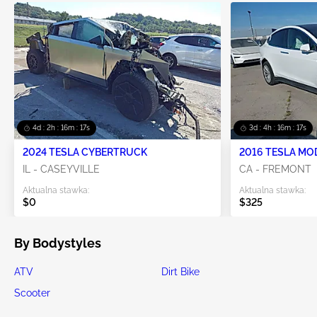
4d : 2h : 16m : 16s
3d : 4h : 16m : 16s
2024 TESLA CYBERTRUCK
2016 TESLA MO
IL - CASEYVILLE
CA - FREMONT
Aktualna stawka:
Aktualna stawka:
$0
$325
By Bodystyles
ATV
Dirt Bike
Scooter