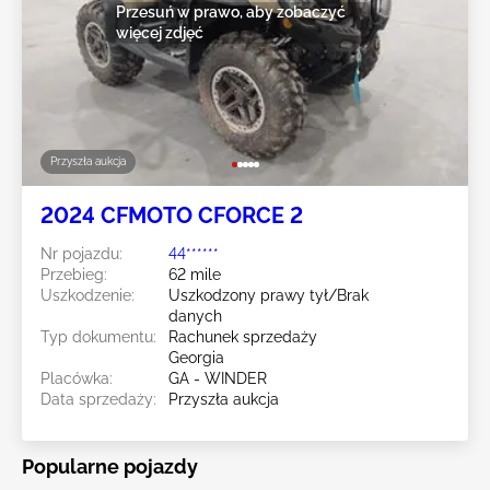
Przesuń w prawo, aby zobaczyć
więcej zdjęć
Przyszła aukcja
2024 CFMOTO CFORCE 2
Nr pojazdu:
44******
Przebieg:
62 mile
Uszkodzenie:
Uszkodzony prawy tył/Brak
danych
Typ dokumentu:
Rachunek sprzedaży
Georgia
Placówka:
GA - WINDER
Data sprzedaży:
Przyszła aukcja
Popularne pojazdy