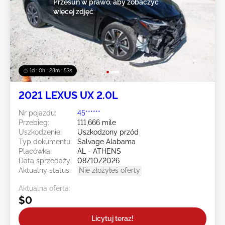
Przesuń w prawo, aby zobaczyć
więcej zdjęć
1d : 0h : 28m : 50s
2021 LEXUS UX 2.0L
Nr pojazdu:
45******
Przebieg:
111,666 mile
Uszkodzenie:
Uszkodzony przód
Typ dokumentu:
Salvage Alabama
Placówka:
AL - ATHENS
Data sprzedaży:
08/10/2026
Aktualny status:
Nie złożyłeś oferty
Aktualna oferta:
$0
Licytuj teraz!