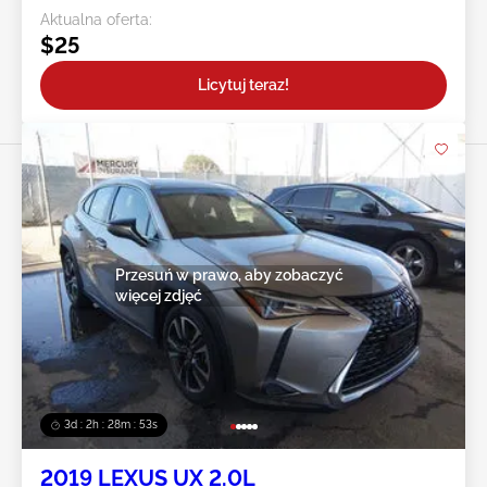
Aktualna oferta:
$25
Licytuj teraz!
Przesuń w prawo, aby zobaczyć
więcej zdjęć
3d : 2h : 28m : 50s
2019 LEXUS UX 2.0L