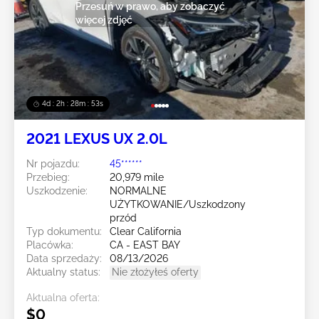
Przesuń w prawo, aby zobaczyć
więcej zdjęć
4d : 2h : 28m : 50s
2021 LEXUS UX 2.0L
Nr pojazdu:
45******
Przebieg:
20,979 mile
Uszkodzenie:
NORMALNE
UŻYTKOWANIE/Uszkodzony
przód
Typ dokumentu:
Clear California
Placówka:
CA - EAST BAY
Data sprzedaży:
08/13/2026
Aktualny status:
Nie złożyłeś oferty
Aktualna oferta:
$0