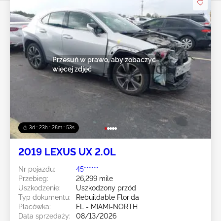
Przesuń w prawo, aby zobaczyć
więcej zdjęć
3d : 23h : 28m : 50s
2019 LEXUS UX 2.0L
Nr pojazdu:
45******
Przebieg:
26,299 mile
Uszkodzenie:
Uszkodzony przód
Typ dokumentu:
Rebuildable Florida
Placówka:
FL - MIAMI-NORTH
Data sprzedaży:
08/13/2026