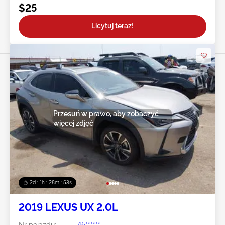
$25
Licytuj teraz!
Przesuń w prawo, aby zobaczyć
więcej zdjęć
2d : 1h : 28m : 50s
2019 LEXUS UX 2.0L
Nr pojazdu:
45******