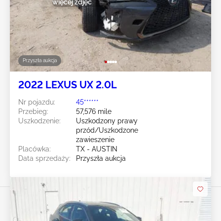
więcej zdjęć
Przyszła aukcja
2022 LEXUS UX 2.0L
Nr pojazdu:
45******
Przebieg:
57,576 mile
Uszkodzenie:
Uszkodzony prawy
przód/Uszkodzone
zawieszenie
Placówka:
TX - AUSTIN
Data sprzedaży:
Przyszła aukcja