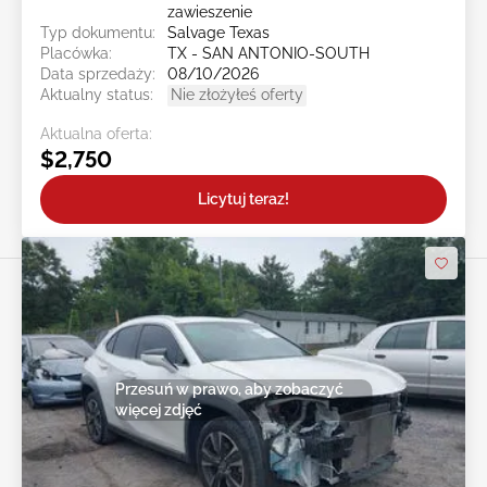
zawieszenie
Typ dokumentu:
Salvage Texas
Placówka:
TX - SAN ANTONIO-SOUTH
Data sprzedaży:
08/10/2026
Aktualny status:
Nie złożyłeś oferty
Aktualna oferta:
$2,750
Licytuj teraz!
Przesuń w prawo, aby zobaczyć
więcej zdjęć