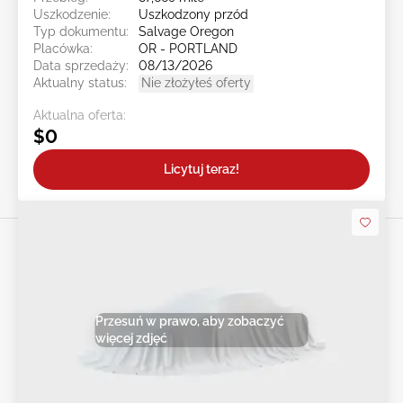
Uszkodzenie:
Uszkodzony przód
Typ dokumentu:
Salvage Oregon
Placówka:
OR - PORTLAND
Data sprzedaży:
08/13/2026
Aktualny status:
Nie złożyłeś oferty
Aktualna oferta:
$0
Licytuj teraz!
Przesuń w prawo, aby zobaczyć
więcej zdjęć