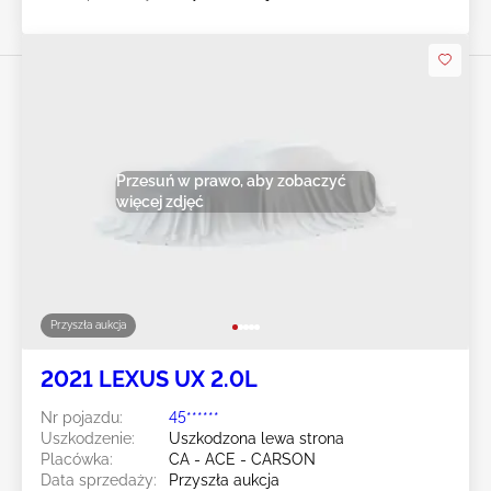
Przesuń w prawo, aby zobaczyć
więcej zdjęć
Przyszła aukcja
2021 LEXUS UX 2.0L
Nr pojazdu:
45******
Uszkodzenie:
Uszkodzona lewa strona
Placówka:
CA - ACE - CARSON
Data sprzedaży:
Przyszła aukcja