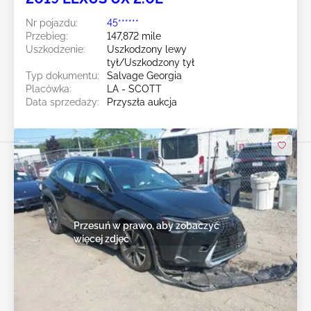
Nr pojazdu:
45******
Przebieg:
147,872 mile
Uszkodzenie:
Uszkodzony lewy
tył/Uszkodzony tył
Typ dokumentu:
Salvage Georgia
Placówka:
LA - SCOTT
Data sprzedaży:
Przyszła aukcja
Przesuń w prawo, aby zobaczyć
więcej zdjęć