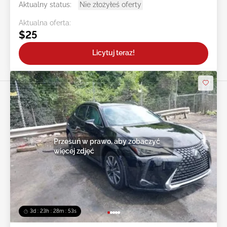
Aktualny status:
Nie złożyłeś oferty
Aktualna oferta:
$25
Licytuj teraz!
Przesuń w prawo, aby zobaczyć
więcej zdjęć
3d : 23h : 28m : 50s