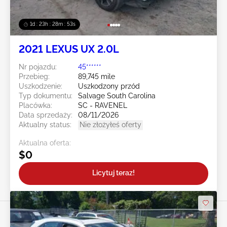
1d : 23h : 28m : 50s
2021 LEXUS UX 2.0L
Nr pojazdu:
45******
Przebieg:
89,745 mile
Uszkodzenie:
Uszkodzony przód
Typ dokumentu:
Salvage South Carolina
Placówka:
SC - RAVENEL
Data sprzedaży:
08/11/2026
Aktualny status:
Nie złożyłeś oferty
Aktualna oferta:
$0
Licytuj teraz!