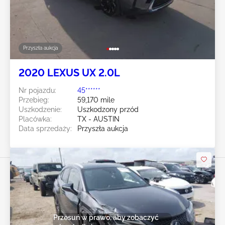
Przyszła aukcja
2020 LEXUS UX 2.0L
Nr pojazdu:
45******
Przebieg:
59,170 mile
Uszkodzenie:
Uszkodzony przód
Placówka:
TX - AUSTIN
Data sprzedaży:
Przyszła aukcja
Przesuń w prawo, aby zobaczyć