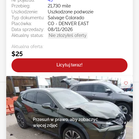
Przebieg:
21,730 mile
Uszkodzenie:
Uszkodzone podwozie
Typ dokumentu:
Salvage Colorado
Placówka:
CO - DENVER EAST
Data sprzedaży:
08/11/2026
Aktualny status:
Nie złożyłeś oferty
Aktualna oferta:
$25
Licytuj teraz!
Przesuń w prawo, aby zobaczyć
więcej zdjęć