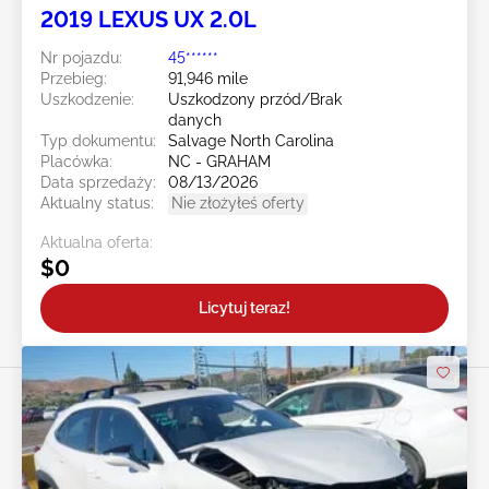
2019 LEXUS UX 2.0L
Nr pojazdu:
45******
Przebieg:
91,946 mile
Uszkodzenie:
Uszkodzony przód/Brak
danych
Typ dokumentu:
Salvage North Carolina
Placówka:
NC - GRAHAM
Data sprzedaży:
08/13/2026
Aktualny status:
Nie złożyłeś oferty
Aktualna oferta:
$0
Licytuj teraz!