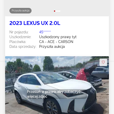
Przyszła aukcja
2023 LEXUS UX 2.0L
Nr pojazdu:
45******
Uszkodzenie:
Uszkodzony prawy tył
Placówka:
CA - ACE - CARSON
Data sprzedaży:
Przyszła aukcja
Przesuń w prawo, aby zobaczyć
więcej zdjęć