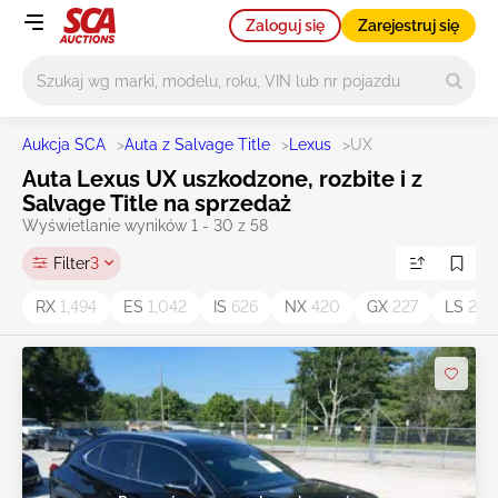
Zaloguj się
Zarejestruj się
Główne wyszukiwanie
Aukcja SCA
>
Auta z Salvage Title
>
Lexus
>
UX
Auta Lexus UX uszkodzone, rozbite i z
Salvage Title na sprzedaż
Wyświetlanie wyników 1 - 30 z 58
Filter
3
RX
1,494
ES
1,042
IS
626
NX
420
GX
227
LS
221