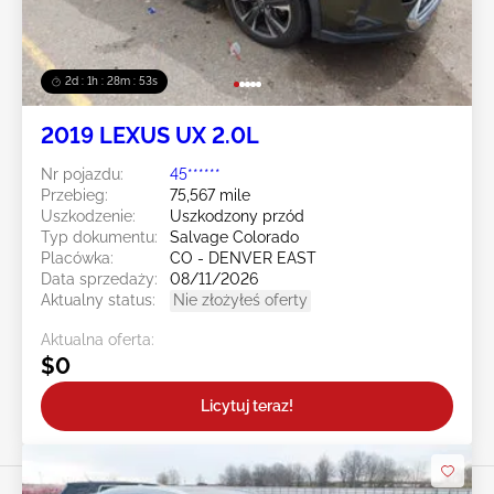
2d : 1h : 28m : 50s
2019 LEXUS UX 2.0L
Nr pojazdu:
45******
Przebieg:
75,567 mile
Uszkodzenie:
Uszkodzony przód
Typ dokumentu:
Salvage Colorado
Placówka:
CO - DENVER EAST
Data sprzedaży:
08/11/2026
Aktualny status:
Nie złożyłeś oferty
Aktualna oferta:
$0
Licytuj teraz!