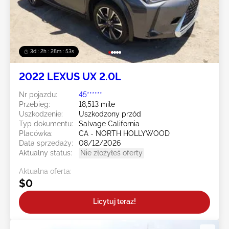
3d : 2h : 28m : 50s
2022 LEXUS UX 2.0L
Nr pojazdu:
45******
Przebieg:
18,513 mile
Uszkodzenie:
Uszkodzony przód
Typ dokumentu:
Salvage California
Placówka:
CA - NORTH HOLLYWOOD
Data sprzedaży:
08/12/2026
Aktualny status:
Nie złożyłeś oferty
Aktualna oferta:
$0
Licytuj teraz!