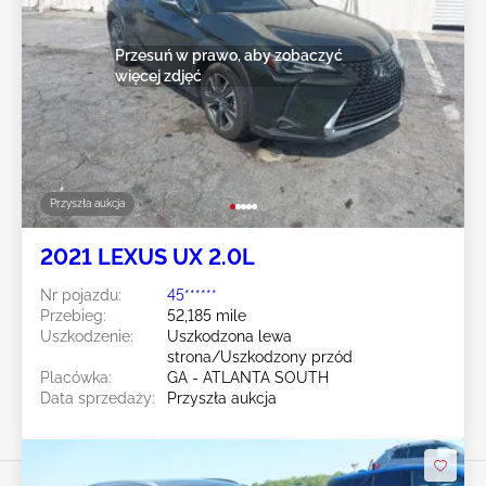
Przesuń w prawo, aby zobaczyć
więcej zdjęć
Przyszła aukcja
2021 LEXUS UX 2.0L
Nr pojazdu:
45******
Przebieg:
52,185 mile
Uszkodzenie:
Uszkodzona lewa
strona/Uszkodzony przód
Placówka:
GA - ATLANTA SOUTH
Data sprzedaży:
Przyszła aukcja