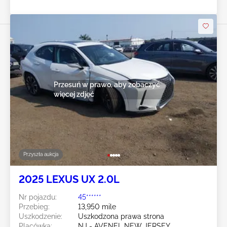
Przesuń w prawo, aby zobaczyć
więcej zdjęć
Przyszła aukcja
2025 LEXUS UX 2.0L
Nr pojazdu:
45******
Przebieg:
13,950 mile
Uszkodzenie:
Uszkodzona prawa strona
Placówka:
NJ - AVENEL NEW JERSEY