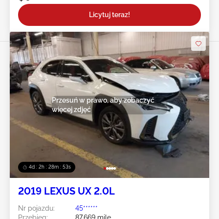
Licytuj teraz!
Przesuń w prawo, aby zobaczyć
więcej zdjęć
4d : 2h : 28m : 50s
2019 LEXUS UX 2.0L
Nr pojazdu:
45******
Przebieg:
87,669 mile