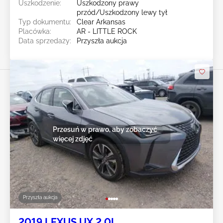
Uszkodzenie:
Uszkodzony prawy
przód/Uszkodzony lewy tył
Typ dokumentu:
Clear Arkansas
Placówka:
AR - LITTLE ROCK
Data sprzedaży:
Przyszła aukcja
Przesuń w prawo, aby zobaczyć
więcej zdjęć
Przyszła aukcja
2019 LEXUS UX 2.0L