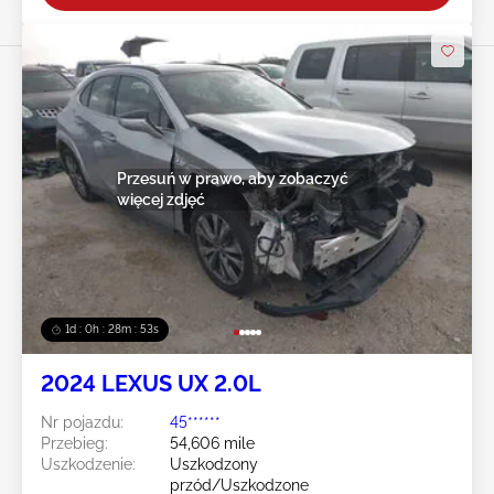
Przesuń w prawo, aby zobaczyć
więcej zdjęć
1d : 0h : 28m : 50s
2024 LEXUS UX 2.0L
Nr pojazdu:
45******
Przebieg:
54,606 mile
Uszkodzenie:
Uszkodzony
przód/Uszkodzone