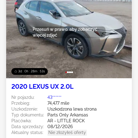
Przesuń w prawo, aby zobaczyć
więcej zdjęć
3d : 0h : 28m : 50s
2020 LEXUS UX 2.0L
Nr pojazdu:
43******
Przebieg:
74,477 mile
Uszkodzenie:
Uszkodzona lewa strona
Typ dokumentu:
Parts Only Arkansas
Placówka:
AR - LITTLE ROCK
Data sprzedaży:
08/12/2026
Aktualny status:
Nie złożyłeś oferty