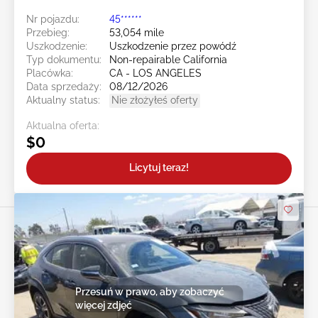
Nr pojazdu:
45******
Przebieg:
53,054 mile
Uszkodzenie:
Uszkodzenie przez powódź
Typ dokumentu:
Non-repairable California
Placówka:
CA - LOS ANGELES
Data sprzedaży:
08/12/2026
Aktualny status:
Nie złożyłeś oferty
Aktualna oferta:
$0
Licytuj teraz!
Przesuń w prawo, aby zobaczyć
więcej zdjęć