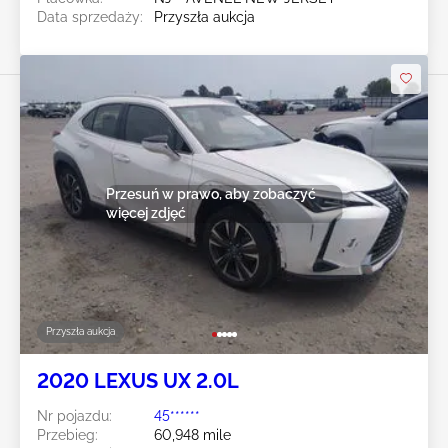
Data sprzedaży:
Przyszła aukcja
Przesuń w prawo, aby zobaczyć
więcej zdjęć
Przyszła aukcja
2020 LEXUS UX 2.0L
Nr pojazdu:
45******
Przebieg:
60,948 mile