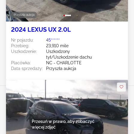
Przyszła aukcja
2024 LEXUS UX 2.0L
Nr pojazdu:
45******
Przebieg:
23,910 mile
Uszkodzenie:
Uszkodzony
tył/Uszkodzenie dachu
Placówka:
NC - CHARLOTTE
Data sprzedaży:
Przyszła aukcja
Przesuń w prawo, aby zobaczyć
więcej zdjęć