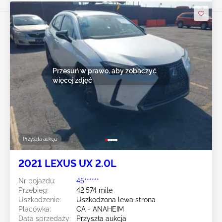
Przesuń w prawo, aby zobaczyć
więcej zdjęć
Przyszła aukcja
2021 LEXUS UX 2.0L
Nr pojazdu:
45******
Przebieg:
42,574 mile
Uszkodzenie:
Uszkodzona lewa strona
Placówka:
CA - ANAHEIM
Data sprzedaży:
Przyszła aukcja