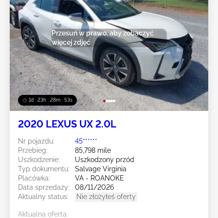
Przesuń w prawo, aby zobaczyć
więcej zdjęć
1d : 23h : 28m : 50s
2020 LEXUS UX 2.0L
Nr pojazdu:
45******
Przebieg:
85,798 mile
Uszkodzenie:
Uszkodzony przód
Typ dokumentu:
Salvage Virginia
Placówka:
VA - ROANOKE
Data sprzedaży:
08/11/2026
Aktualny status:
Nie złożyłeś oferty
Aktualna oferta: