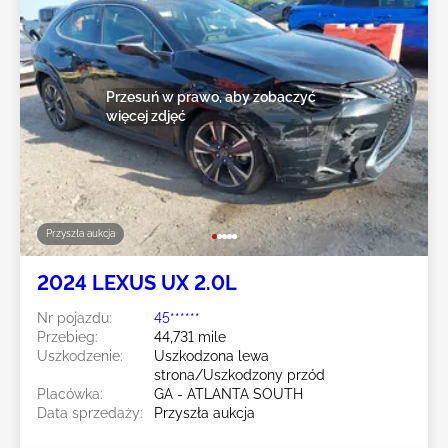
Przesuń w prawo, aby zobaczyć
więcej zdjęć
Przyszła aukcja
2024 LEXUS UX 2.0L
Nr pojazdu:
45******
Przebieg:
44,731 mile
Uszkodzenie:
Uszkodzona lewa
strona/Uszkodzony przód
Placówka:
GA - ATLANTA SOUTH
Data sprzedaży:
Przyszła aukcja