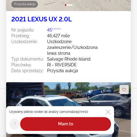
Przyszła aukcja
2021 LEXUS UX 2.0L
Nr pojazdu:
45******
Przebieg:
46,427 mile
Uszkodzenie:
Uszkodzone
zawieszenie/Uszkodzona
lewa strona
Typ dokumentu:
Salvage Rhode Island
Placówka:
RI - RIVERSIDE
Data sprzedaży:
Przyszła aukcja
Używamy plików cookie do analizy i personalizacji treści
?
Mam to
Przesuń w prawo, aby zobaczyć
więcej zdjęć