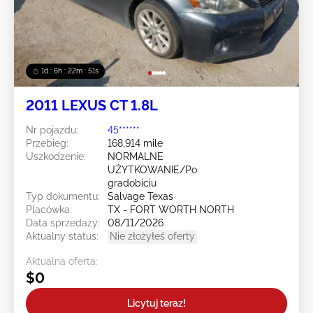
1d : 6h : 22m : 49s
2011 LEXUS CT 1.8L
Nr pojazdu:
45******
Przebieg:
168,914 mile
Uszkodzenie:
NORMALNE
UŻYTKOWANIE/Po
gradobiciu
Typ dokumentu:
Salvage Texas
Placówka:
TX - FORT WORTH NORTH
Data sprzedaży:
08/11/2026
Aktualny status:
Nie złożyłeś oferty
Aktualna oferta:
$0
Licytuj teraz!