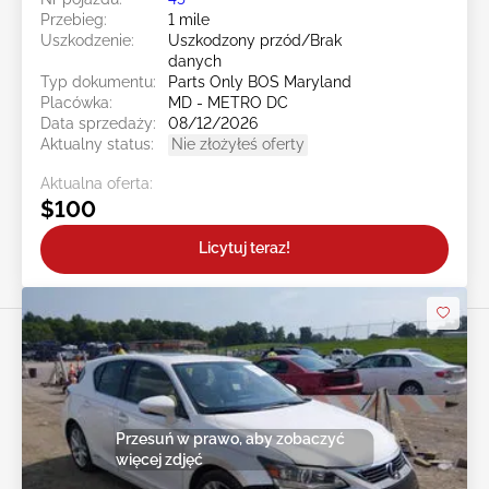
Przebieg:
1 mile
Uszkodzenie:
Uszkodzony przód/Brak
danych
Typ dokumentu:
Parts Only BOS Maryland
Placówka:
MD - METRO DC
Data sprzedaży:
08/12/2026
Aktualny status:
Nie złożyłeś oferty
Aktualna oferta:
$100
Licytuj teraz!
Przesuń w prawo, aby zobaczyć
więcej zdjęć