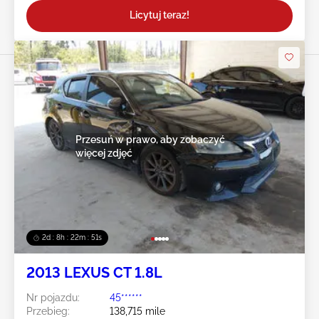
Licytuj teraz!
Przesuń w prawo, aby zobaczyć
więcej zdjęć
2d : 8h : 22m : 49s
2013 LEXUS CT 1.8L
Nr pojazdu:
45******
Przebieg:
138,715 mile