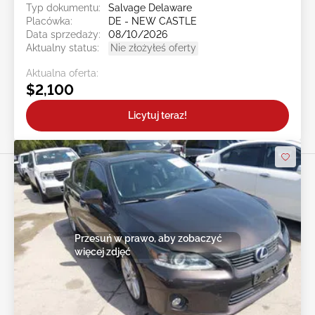
Typ dokumentu:
Salvage Delaware
Placówka:
DE - NEW CASTLE
Data sprzedaży:
08/10/2026
Aktualny status:
Nie złożyłeś oferty
Aktualna oferta:
$2,100
Licytuj teraz!
Przesuń w prawo, aby zobaczyć
więcej zdjęć