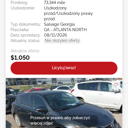
Przebieg:
73,344 mile
Uszkodzenie:
Uszkodzony
przód/Uszkodzony prawy
przód
Typ dokumentu:
Salvage Georgia
Placówka:
GA - ATLANTA NORTH
Data sprzedaży:
08/11/2026
Aktualny status:
Nie złożyłeś oferty
Aktualna oferta:
$1,050
Licytuj teraz!
Przesuń w prawo, aby zobaczyć
więcej zdjęć