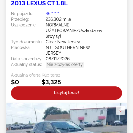
2013 LEXUS CT 1.8L
Nr pojazdu:
45******
Przebieg:
236,302 mile
Uszkodzenie:
NORMALNE
UŻYTKOWANIE/Uszkodzony
lewy tył
Typ dokumentu:
Clear New Jersey
Placówka:
NJ - SOUTHERN NEW
JERSEY
Data sprzedaży:
08/11/2026
Aktualny status:
Nie złożyłeś oferty
Aktualna oferta:
Kup teraz
$0
$3,325
Licytuj teraz!