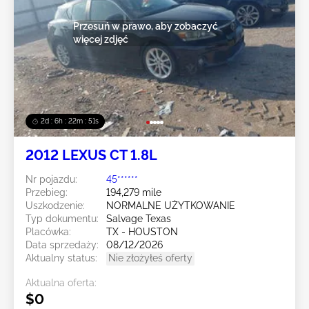
Przesuń w prawo, aby zobaczyć
więcej zdjęć
2d : 6h : 22m : 49s
2012 LEXUS CT 1.8L
Nr pojazdu:
45******
Przebieg:
194,279 mile
Uszkodzenie:
NORMALNE UŻYTKOWANIE
Typ dokumentu:
Salvage Texas
Placówka:
TX - HOUSTON
Data sprzedaży:
08/12/2026
Aktualny status:
Nie złożyłeś oferty
Aktualna oferta:
$0