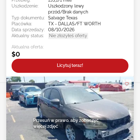
Uszkodzenie:
Uszkodzony lewy
przód/Brak danych
Typ dokumentu:
Salvage Texas
Placówka:
TX - DALLAS/FT WORTH
Data sprzedaży:
08/10/2026
Aktualny status:
Nie złożyłeś oferty
Aktualna oferta:
$0
Licytuj teraz!
Przesuń w prawo, aby zobaczyć
więcej zdjęć