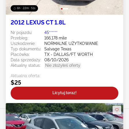
6h : 22m : 49s
2012 LEXUS CT 1.8L
Nr pojazdu:
45******
Przebieg:
166,178 mile
Uszkodzenie:
NORMALNE UŻYTKOWANIE
Typ dokumentu:
Salvage Texas
Placówka:
TX - DALLAS/FT WORTH
Data sprzedaży:
08/10/2026
Aktualny status:
Nie złożyłeś oferty
Aktualna oferta:
$25
Licytuj teraz!