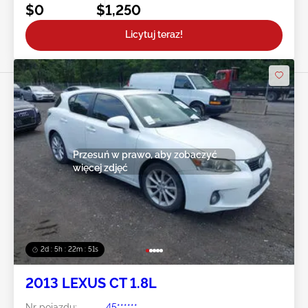
$0
$1,250
Licytuj teraz!
Przesuń w prawo, aby zobaczyć
więcej zdjęć
2d : 5h : 22m : 49s
2013 LEXUS CT 1.8L
Nr pojazdu:
45******