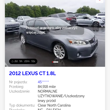
Przesuń w prawo, aby zobaczyć
więcej zdjęć
2d : 5h : 22m : 49s
2012 LEXUS CT 1.8L
Nr pojazdu:
45******
Przebieg:
84,918 mile
Uszkodzenie:
NORMALNE
UŻYTKOWANIE/Uszkodzony
lewy przód
Typ dokumentu:
Clear North Carolina