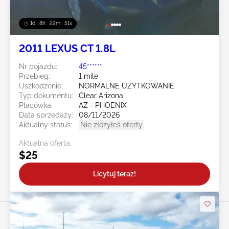
1d : 8h : 22m : 49s
2011 LEXUS CT 1.8L
Nr pojazdu:
45******
Przebieg:
1 mile
Uszkodzenie:
NORMALNE UŻYTKOWANIE
Typ dokumentu:
Clear Arizona
Placówka:
AZ - PHOENIX
Data sprzedaży:
08/11/2026
Aktualny status:
Nie złożyłeś oferty
Aktualna oferta:
$25
Licytuj teraz!