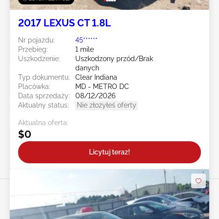
2017 LEXUS CT 1.8L
Nr pojazdu:
45******
Przebieg:
1 mile
Uszkodzenie:
Uszkodzony przód/Brak
danych
Typ dokumentu:
Clear Indiana
Placówka:
MD - METRO DC
Data sprzedaży:
08/12/2026
Aktualny status:
Nie złożyłeś oferty
Aktualna oferta:
$0
Licytuj teraz!