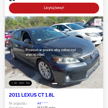
Licytuj teraz!
Przesuń w prawo, aby zobaczyć
więcej zdjęć
6h : 22m : 49s
2011 LEXUS CT 1.8L
Nr pojazdu:
44******
Przebieg:
153,171 mile