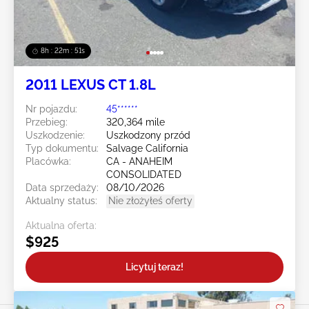
8h : 22m : 49s
2011 LEXUS CT 1.8L
Nr pojazdu:
45******
Przebieg:
320,364 mile
Uszkodzenie:
Uszkodzony przód
Typ dokumentu:
Salvage California
Placówka:
CA - ANAHEIM
CONSOLIDATED
Data sprzedaży:
08/10/2026
Aktualny status:
Nie złożyłeś oferty
Aktualna oferta:
$925
Licytuj teraz!