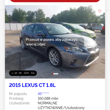
Przesuń w prawo, aby zobaczyć
więcej zdjęć
1d : 6h : 22m : 49s
2015 LEXUS CT 1.8L
Nr pojazdu:
45******
Przebieg:
160,688 mile
Uszkodzenie:
NORMALNE
UŻYTKOWANIE/Uszkodzony