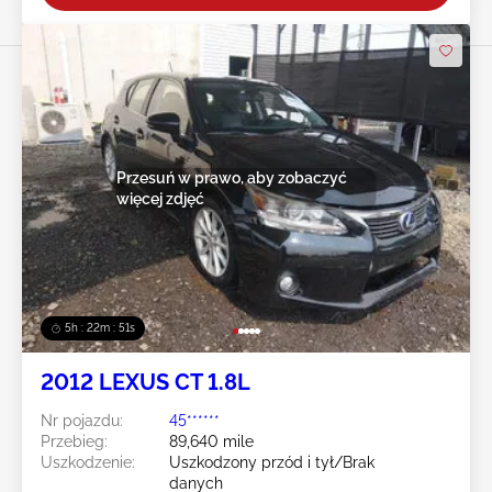
Przesuń w prawo, aby zobaczyć
więcej zdjęć
5h : 22m : 49s
2012 LEXUS CT 1.8L
Nr pojazdu:
45******
Przebieg:
89,640 mile
Uszkodzenie:
Uszkodzony przód i tył/Brak
danych