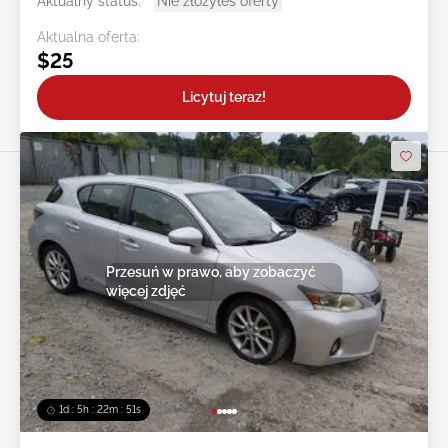
Aktualny status:
Nie złożyłeś oferty
Aktualna oferta:
$25
Licytuj teraz!
Przesuń w prawo, aby zobaczyć
więcej zdjęć
1d : 5h : 22m : 49s