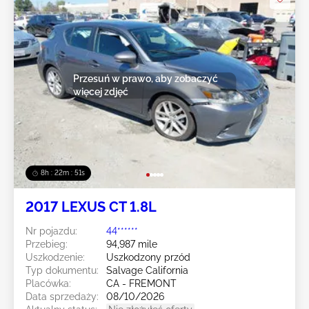
Przesuń w prawo, aby zobaczyć
więcej zdjęć
8h : 22m : 49s
2017 LEXUS CT 1.8L
Nr pojazdu:
44******
Przebieg:
94,987 mile
Uszkodzenie:
Uszkodzony przód
Typ dokumentu:
Salvage California
Placówka:
CA - FREMONT
Data sprzedaży:
08/10/2026