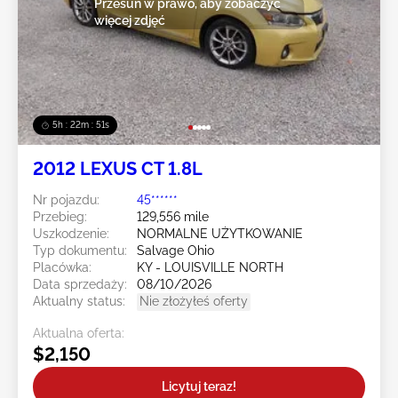
Przesuń w prawo, aby zobaczyć
więcej zdjęć
5h : 22m : 49s
2012 LEXUS CT 1.8L
Nr pojazdu:
45******
Przebieg:
129,556 mile
Uszkodzenie:
NORMALNE UŻYTKOWANIE
Typ dokumentu:
Salvage Ohio
Placówka:
KY - LOUISVILLE NORTH
Data sprzedaży:
08/10/2026
Aktualny status:
Nie złożyłeś oferty
Aktualna oferta:
$2,150
Licytuj teraz!