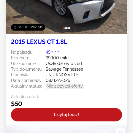
2d : 5h : 22m : 49s
2015 LEXUS CT 1.8L
Nr pojazdu:
45******
Przebieg:
99,100 mile
Uszkodzenie:
Uszkodzony przód
Typ dokumentu:
Salvage Tennessee
Placówka:
TN - KNOXVILLE
Data sprzedaży:
08/12/2026
Aktualny status:
Nie złożyłeś oferty
Aktualna oferta:
$50
Licytuj teraz!