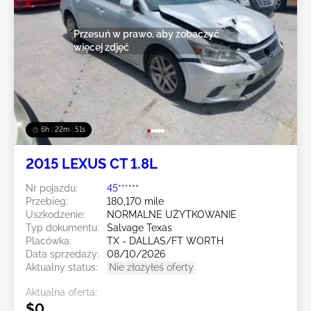
Przesuń w prawo, aby zobaczyć
więcej zdjęć
6h : 22m : 49s
2015 LEXUS CT 1.8L
Nr pojazdu:
45******
Przebieg:
180,170 mile
Uszkodzenie:
NORMALNE UŻYTKOWANIE
Typ dokumentu:
Salvage Texas
Placówka:
TX - DALLAS/FT WORTH
Data sprzedaży:
08/10/2026
Aktualny status:
Nie złożyłeś oferty
Aktualna oferta:
$0