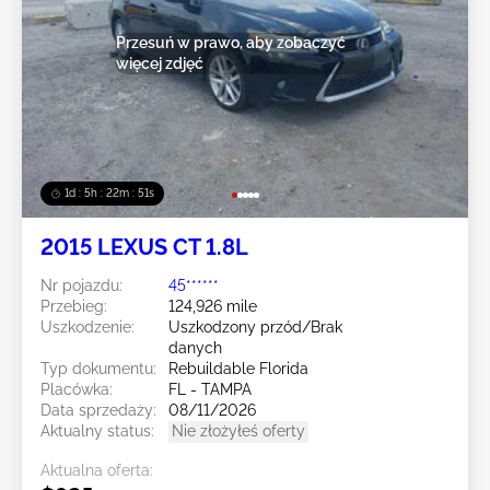
Przesuń w prawo, aby zobaczyć
więcej zdjęć
1d : 5h : 22m : 49s
2015 LEXUS CT 1.8L
Nr pojazdu:
45******
Przebieg:
124,926 mile
Uszkodzenie:
Uszkodzony przód/Brak
danych
Typ dokumentu:
Rebuildable Florida
Placówka:
FL - TAMPA
Data sprzedaży:
08/11/2026
Aktualny status:
Nie złożyłeś oferty
Aktualna oferta: