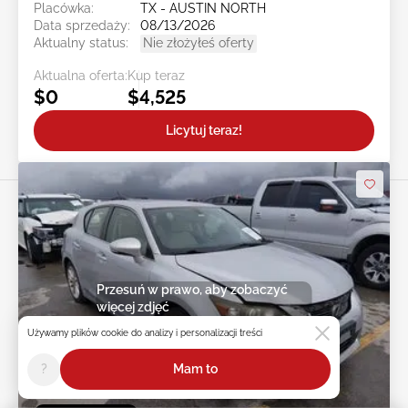
Placówka:
TX - AUSTIN NORTH
Data sprzedaży:
08/13/2026
Aktualny status:
Nie złożyłeś oferty
Aktualna oferta:
Kup teraz
$0
$4,525
Licytuj teraz!
Przesuń w prawo, aby zobaczyć
więcej zdjęć
Używamy plików cookie do analizy i personalizacji treści
?
Mam to