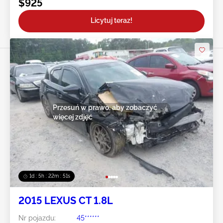
$925
Licytuj teraz!
Przesuń w prawo, aby zobaczyć
więcej zdjęć
1d : 5h : 22m : 49s
2015 LEXUS CT 1.8L
Nr pojazdu:
45******