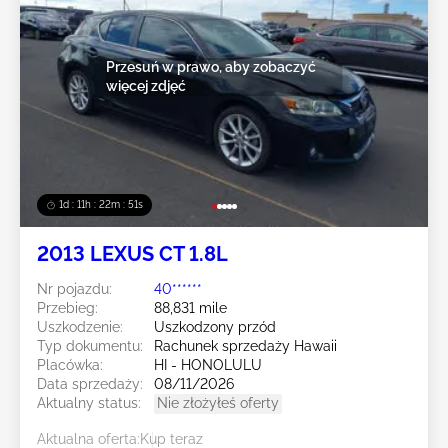
Przesuń w prawo, aby zobaczyć
więcej zdjęć
1d : 11h : 22m : 49s
2013 LEXUS CT 1.8L
Nr pojazdu:
40******
Przebieg:
88,831 mile
Uszkodzenie:
Uszkodzony przód
Typ dokumentu:
Rachunek sprzedaży Hawaii
Placówka:
HI - HONOLULU
Data sprzedaży:
08/11/2026
Aktualny status:
Nie złożyłeś oferty
Aktualna oferta:
Kup teraz