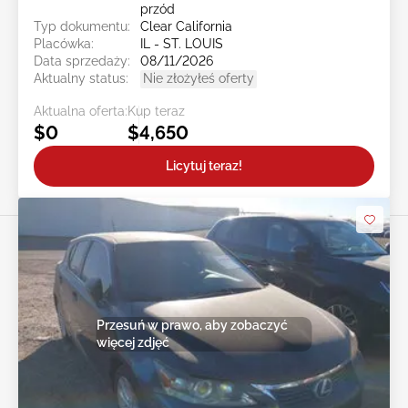
przód
Typ dokumentu:
Clear California
Placówka:
IL - ST. LOUIS
Data sprzedaży:
08/11/2026
Aktualny status:
Nie złożyłeś oferty
Aktualna oferta:
Kup teraz
$0
$4,650
Licytuj teraz!
Przesuń w prawo, aby zobaczyć
więcej zdjęć