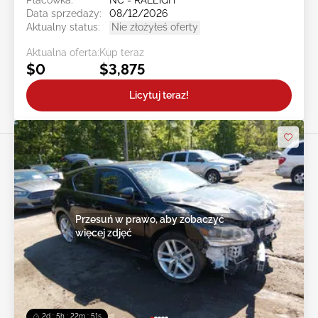
Placówka:
NC - RALEIGH
Data sprzedaży:
08/12/2026
Aktualny status:
Nie złożyłeś oferty
Aktualna oferta:
Kup teraz
$0
$3,875
Licytuj teraz!
Przesuń w prawo, aby zobaczyć
więcej zdjęć
2d : 5h : 22m : 49s