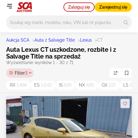
Zaloguj się
Zarejestruj się
Główne wyszukiwanie
Aukcja SCA
>
Auta z Salvage Title
>
Lexus
>
CT
Auta Lexus CT uszkodzone, rozbite i z
Salvage Title na sprzedaż
Wyświetlanie wyników 1 - 30 z 71
Filter
3
RX
1,494
ES
1,042
IS
626
NX
420
GX
227
LS
221