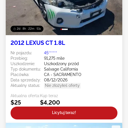
2d : 8h : 22m : 49s
2012 LEXUS CT 1.8L
Nr pojazdu:
45******
Przebieg:
91,275 mile
Uszkodzenie:
Uszkodzony przód
Typ dokumentu:
Salvage California
Placówka:
CA - SACRAMENTO
Data sprzedaży:
08/12/2026
Aktualny status:
Nie złożyłeś oferty
Aktualna oferta:
Kup teraz
$25
$4,200
Licytuj teraz!