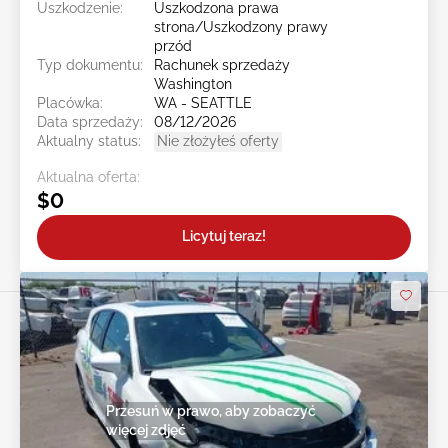
Uszkodzenie:
Uszkodzona prawa
strona/Uszkodzony prawy
przód
Typ dokumentu:
Rachunek sprzedaży
Washington
Placówka:
WA - SEATTLE
Data sprzedaży:
08/12/2026
Aktualny status:
Nie złożyłeś oferty
Aktualna oferta:
$0
Licytuj teraz!
Przesuń w prawo, aby zobaczyć
więcej zdjęć