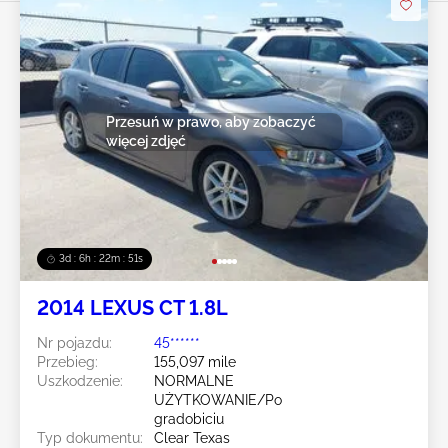
Przesuń w prawo, aby zobaczyć
więcej zdjęć
3d : 6h : 22m : 49s
2014 LEXUS CT 1.8L
Nr pojazdu:
45******
Przebieg:
155,097 mile
Uszkodzenie:
NORMALNE
UŻYTKOWANIE/Po
gradobiciu
Typ dokumentu:
Clear Texas