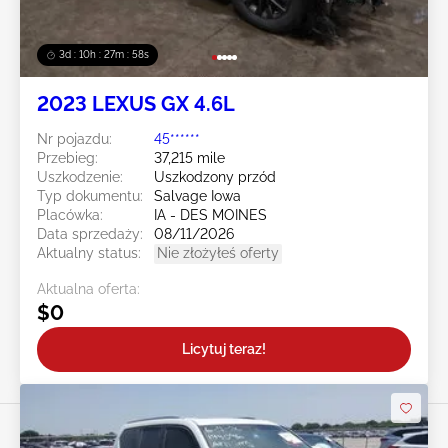
3d : 10h : 27m : 55s
2023 LEXUS GX 4.6L
Nr pojazdu:
45******
Przebieg:
37,215 mile
Uszkodzenie:
Uszkodzony przód
Typ dokumentu:
Salvage Iowa
Placówka:
IA - DES MOINES
Data sprzedaży:
08/11/2026
Aktualny status:
Nie złożyłeś oferty
Aktualna oferta:
$0
Licytuj teraz!