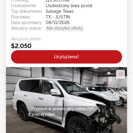
Przebieg:
119,503 mile
Uszkodzenie:
Uszkodzony lewy przód
Typ dokumentu:
Salvage Texas
Placówka:
TX - JUSTIN
Data sprzedaży:
08/11/2026
Aktualny status:
Nie złożyłeś oferty
Aktualna oferta:
$2,050
Licytuj teraz!
Przesuń w prawo, aby zobaczyć
więcej zdjęć