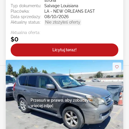
strona
Typ dokumentu:
Salvage Louisiana
Placówka:
LA - NEW ORLEANS EAST
Data sprzedaży:
08/10/2026
Aktualny status:
Nie złożyłeś oferty
Aktualna oferta:
$0
Licytuj teraz!
Przesuń w prawo, aby zobaczyć
więcej zdjęć