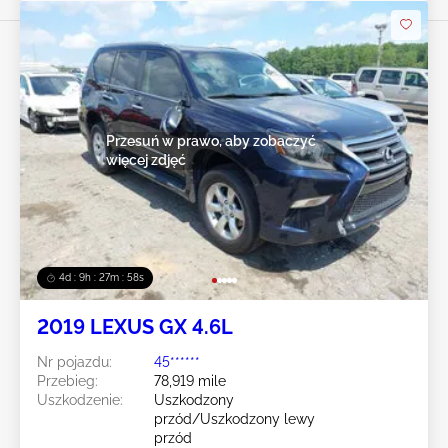
Przesuń w prawo, aby zobaczyć
więcej zdjęć
4d : 9h : 27m : 55s
2019 LEXUS GX 4.6L
Nr pojazdu:
45******
Przebieg:
78,919 mile
Uszkodzenie:
Uszkodzony
przód/Uszkodzony lewy
przód