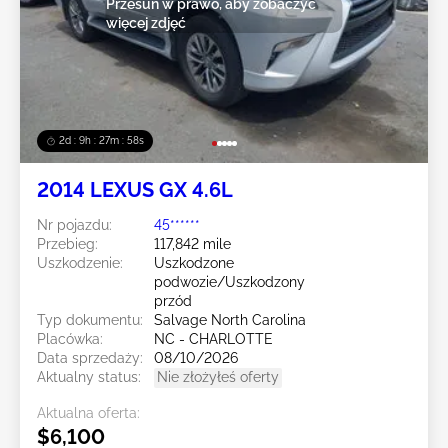
Przesuń w prawo, aby zobaczyć
więcej zdjęć
2d : 9h : 27m : 55s
2014 LEXUS GX 4.6L
Nr pojazdu:
45******
Przebieg:
117,842 mile
Uszkodzenie:
Uszkodzone
podwozie/Uszkodzony
przód
Typ dokumentu:
Salvage North Carolina
Placówka:
NC - CHARLOTTE
Data sprzedaży:
08/10/2026
Aktualny status:
Nie złożyłeś oferty
Aktualna oferta:
$6,100