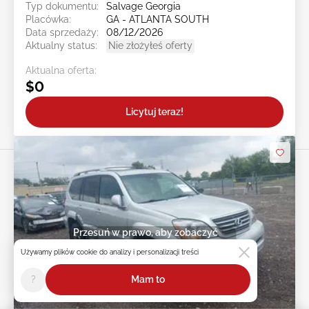
Typ dokumentu:
Salvage Georgia
Placówka:
GA - ATLANTA SOUTH
Data sprzedaży:
08/12/2026
Aktualny status:
Nie złożyłeś oferty
Aktualna oferta:
$0
Licytuj teraz!
Przesuń w prawo, aby zobaczyć
więcej zdjęć
Używamy plików cookie do analizy i personalizacji treści
?
Mam to