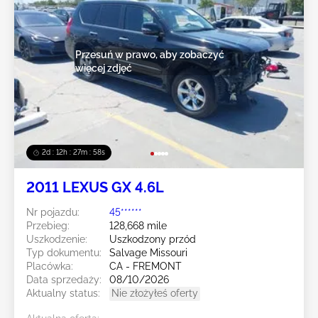
Przesuń w prawo, aby zobaczyć
więcej zdjęć
2d : 12h : 27m : 55s
2011 LEXUS GX 4.6L
Nr pojazdu:
45******
Przebieg:
128,668 mile
Uszkodzenie:
Uszkodzony przód
Typ dokumentu:
Salvage Missouri
Placówka:
CA - FREMONT
Data sprzedaży:
08/10/2026
Aktualny status:
Nie złożyłeś oferty