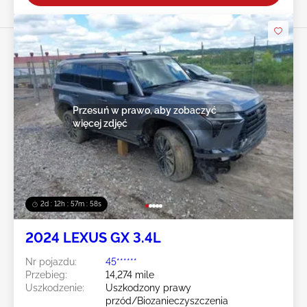
Przesuń w prawo, aby zobaczyć
więcej zdjęć
2d : 12h : 57m : 55s
2024 LEXUS GX 3.4L
Nr pojazdu:
45******
Przebieg:
14,274 mile
Uszkodzenie:
Uszkodzony prawy
przód/Biozanieczyszczenia