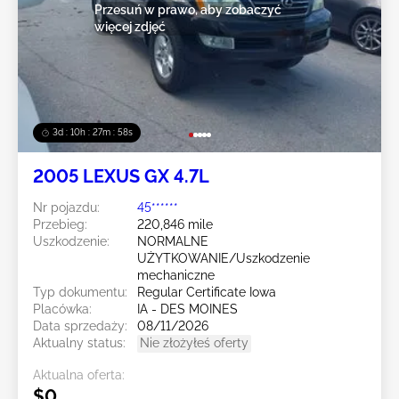
Przesuń w prawo, aby zobaczyć
więcej zdjęć
3d : 10h : 27m : 55s
2005 LEXUS GX 4.7L
Nr pojazdu:
45******
Przebieg:
220,846 mile
Uszkodzenie:
NORMALNE
UŻYTKOWANIE/Uszkodzenie
mechaniczne
Typ dokumentu:
Regular Certificate Iowa
Placówka:
IA - DES MOINES
Data sprzedaży:
08/11/2026
Aktualny status:
Nie złożyłeś oferty
Aktualna oferta:
$0