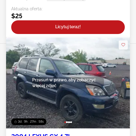
Aktualna oferta:
$25
Licytuj teraz!
Przesuń w prawo, aby zobaczyć
więcej zdjęć
3d : 9h : 27m : 55s