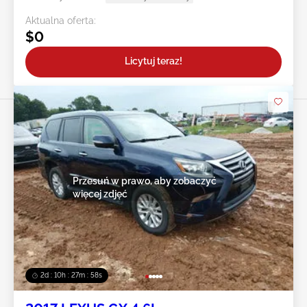
Aktualna oferta:
$0
Licytuj teraz!
Przesuń w prawo, aby zobaczyć
więcej zdjęć
2d : 10h : 27m : 55s