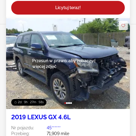
Licytuj teraz!
Przesuń w prawo, aby zobaczyć
więcej zdjęć
2d : 9h : 27m : 55s
2019 LEXUS GX 4.6L
Nr pojazdu:
45******
Przebieg:
71,909 mile