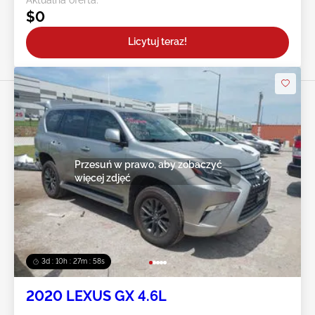
$0
Licytuj teraz!
Przesuń w prawo, aby zobaczyć
więcej zdjęć
3d : 10h : 27m : 55s
2020 LEXUS GX 4.6L