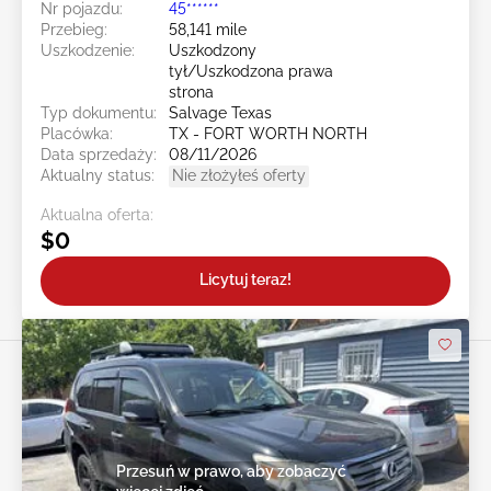
Nr pojazdu:
45******
Przebieg:
58,141 mile
Uszkodzenie:
Uszkodzony
tył/Uszkodzona prawa
strona
Typ dokumentu:
Salvage Texas
Placówka:
TX - FORT WORTH NORTH
Data sprzedaży:
08/11/2026
Aktualny status:
Nie złożyłeś oferty
Aktualna oferta:
$0
Licytuj teraz!
Przesuń w prawo, aby zobaczyć