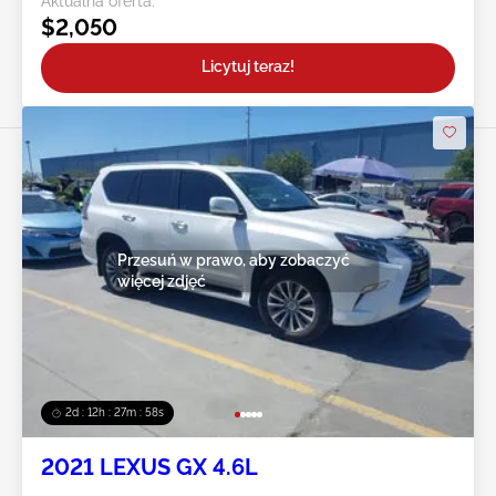
Aktualna oferta:
$2,050
Licytuj teraz!
Przesuń w prawo, aby zobaczyć
więcej zdjęć
2d : 12h : 27m : 55s
2021 LEXUS GX 4.6L