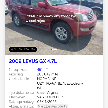
Przesuń w prawo, aby zobaczyć
więcej zdjęć
3d : 9h : 27m : 55s
2009 LEXUS GX 4.7L
Nr pojazdu:
45******
Przebieg:
205,042 mile
Uszkodzenie:
NORMALNE
UŻYTKOWANIE/Uszkodzony
tył
Typ dokumentu:
Clear Virginia
Placówka:
VA - CULPEPER
Data sprzedaży:
08/11/2026
Aktualny status:
Nie złożyłeś oferty