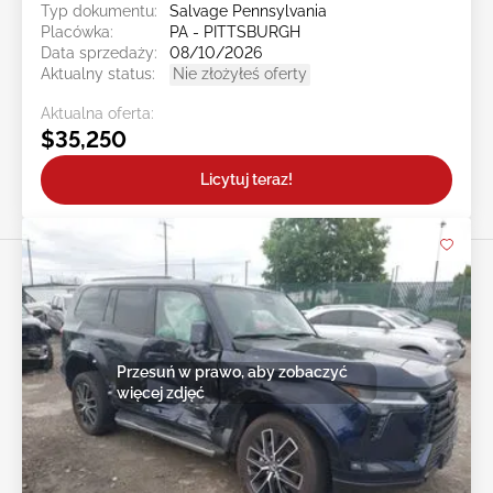
Typ dokumentu:
Salvage Pennsylvania
Placówka:
PA - PITTSBURGH
Data sprzedaży:
08/10/2026
Aktualny status:
Nie złożyłeś oferty
Aktualna oferta:
$35,250
Licytuj teraz!
Przesuń w prawo, aby zobaczyć
więcej zdjęć