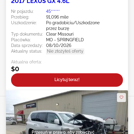
2017 LEXUS GX 4.6L
Nr pojazdu:
45******
Przebieg:
91,096 mile
Uszkodzenie:
Po gradobiciu/Uszkodzone
przez burzę
Typ dokumentu:
Clear Missouri
Placówka:
MO - SPRINGFIELD
Data sprzedaży:
08/10/2026
Aktualny status:
Nie złożyłeś oferty
Aktualna oferta:
$0
Licytuj teraz!
Przesuń w prawo, aby zobaczyć