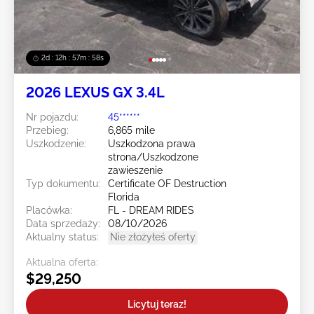
2d : 12h : 57m : 55s
2026 LEXUS GX 3.4L
Nr pojazdu:
45******
Przebieg:
6,865 mile
Uszkodzenie:
Uszkodzona prawa
strona/Uszkodzone
zawieszenie
Typ dokumentu:
Certificate OF Destruction
Florida
Placówka:
FL - DREAM RIDES
Data sprzedaży:
08/10/2026
Aktualny status:
Nie złożyłeś oferty
Aktualna oferta:
$29,250
Licytuj teraz!