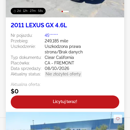
2d : 12h : 27m : 55s
2011 LEXUS GX 4.6L
Nr pojazdu:
45******
Przebieg:
249,185 mile
Uszkodzenie:
Uszkodzona prawa
strona/Brak danych
Typ dokumentu:
Clear California
Placówka:
CA - FREMONT
Data sprzedaży:
08/10/2026
Aktualny status:
Nie złożyłeś oferty
Aktualna oferta:
$0
Licytuj teraz!