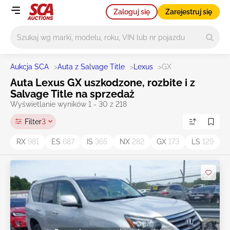
Zaloguj się
Zarejestruj się
Główne wyszukiwanie
Aukcja SCA
>
Auta z Salvage Title
>
Lexus
>
GX
Auta Lexus GX uszkodzone, rozbite i z
Salvage Title na sprzedaż
Wyświetlanie wyników 1 - 30 z 218
Filter
3
RX
981
ES
687
IS
365
NX
282
GX
173
LS
129
I