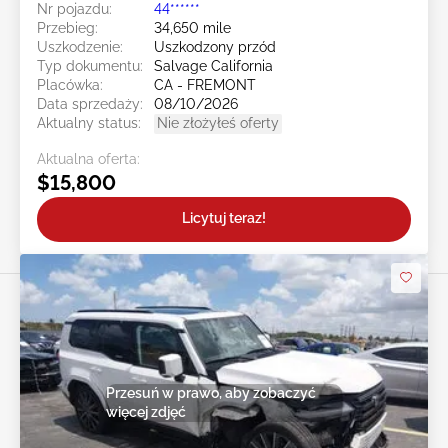
Nr pojazdu:
44******
Przebieg:
34,650 mile
Uszkodzenie:
Uszkodzony przód
Typ dokumentu:
Salvage California
Placówka:
CA - FREMONT
Data sprzedaży:
08/10/2026
Aktualny status:
Nie złożyłeś oferty
Aktualna oferta:
$15,800
Licytuj teraz!
Przesuń w prawo, aby zobaczyć
więcej zdjęć