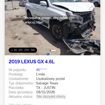
Przesuń w prawo, aby zobaczyć
więcej zdjęć
3d : 10h : 27m : 55s
2019 LEXUS GX 4.6L
Nr pojazdu:
45******
Przebieg:
1 mile
Uszkodzenie:
Uszkodzony przód
Typ dokumentu:
Salvage Texas
Placówka:
TX - JUSTIN
Data sprzedaży:
08/11/2026
Aktualny status:
Nie złożyłeś oferty
Aktualna oferta: