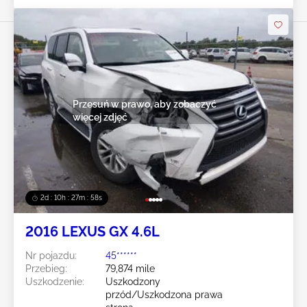
Przesuń w prawo, aby zobaczyć
więcej zdjęć
2d : 10h : 27m : 55s
2016 LEXUS GX 4.6L
Nr pojazdu:
45******
Przebieg:
79,874 mile
Uszkodzenie:
Uszkodzony
przód/Uszkodzona prawa