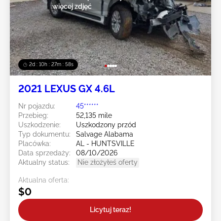
więcej zdjęć
2d : 10h : 27m : 55s
2021 LEXUS GX 4.6L
Nr pojazdu:
45******
Przebieg:
52,135 mile
Uszkodzenie:
Uszkodzony przód
Typ dokumentu:
Salvage Alabama
Placówka:
AL - HUNTSVILLE
Data sprzedaży:
08/10/2026
Aktualny status:
Nie złożyłeś oferty
Aktualna oferta:
$0
Licytuj teraz!