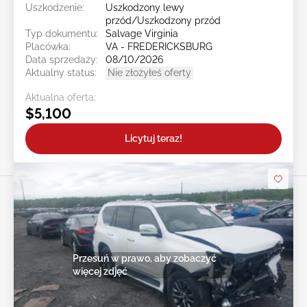
Uszkodzenie:
Uszkodzony lewy
przód/Uszkodzony przód
Typ dokumentu:
Salvage Virginia
Placówka:
VA - FREDERICKSBURG
Data sprzedaży:
08/10/2026
Aktualny status:
Nie złożyłeś oferty
Aktualna oferta:
$5,100
Licytuj teraz!
Przesuń w prawo, aby zobaczyć
więcej zdjęć