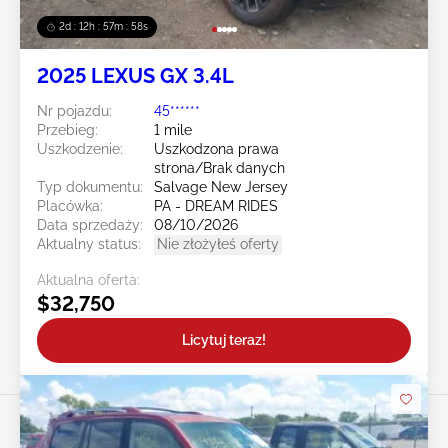
2d : 12h : 57m : 55s
2025 LEXUS GX 3.4L
Nr pojazdu:
45******
Przebieg:
1 mile
Uszkodzenie:
Uszkodzona prawa
strona/Brak danych
Typ dokumentu:
Salvage New Jersey
Placówka:
PA - DREAM RIDES
Data sprzedaży:
08/10/2026
Aktualny status:
Nie złożyłeś oferty
Aktualna oferta:
$32,750
Licytuj teraz!