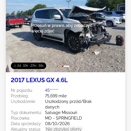
Przesuń w prawo, aby zobaczyć
więcej zdjęć
2d : 10h : 27m : 55s
2017 LEXUS GX 4.6L
Nr pojazdu:
45******
Przebieg:
75,699 mile
Uszkodzenie:
Uszkodzony przód/Brak
danych
Typ dokumentu:
Salvage Missouri
Placówka:
MO - SPRINGFIELD
Data sprzedaży:
08/10/2026
Aktualny status:
Nie złożyłeś oferty