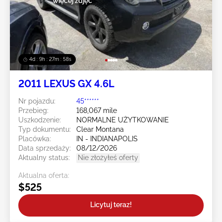
więcej zdjęć
4d : 9h : 27m : 55s
2011 LEXUS GX 4.6L
Nr pojazdu:
45******
Przebieg:
168,067 mile
Uszkodzenie:
NORMALNE UŻYTKOWANIE
Typ dokumentu:
Clear Montana
Placówka:
IN - INDIANAPOLIS
Data sprzedaży:
08/12/2026
Aktualny status:
Nie złożyłeś oferty
Aktualna oferta:
$525
Licytuj teraz!