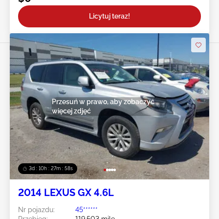
Licytuj teraz!
Przesuń w prawo, aby zobaczyć
więcej zdjęć
3d : 10h : 27m : 55s
2014 LEXUS GX 4.6L
Nr pojazdu:
45******