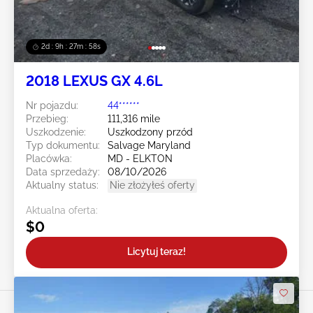
2d : 9h : 27m : 55s
2018 LEXUS GX 4.6L
Nr pojazdu:
44******
Przebieg:
111,316 mile
Uszkodzenie:
Uszkodzony przód
Typ dokumentu:
Salvage Maryland
Placówka:
MD - ELKTON
Data sprzedaży:
08/10/2026
Aktualny status:
Nie złożyłeś oferty
Aktualna oferta:
$0
Licytuj teraz!