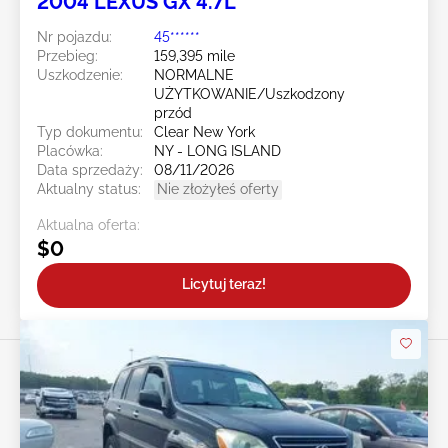
2004 LEXUS GX 4.7L
Nr pojazdu:
45******
Przebieg:
159,395 mile
Uszkodzenie:
NORMALNE
UŻYTKOWANIE/Uszkodzony
przód
Typ dokumentu:
Clear New York
Placówka:
NY - LONG ISLAND
Data sprzedaży:
08/11/2026
Aktualny status:
Nie złożyłeś oferty
Aktualna oferta:
$0
Licytuj teraz!