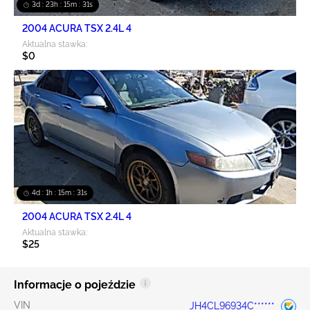
3d : 23h : 15m : 30s
2004 ACURA TSX 2.4L 4
Aktualna stawka:
$0
4d : 1h : 15m : 30s
2004 ACURA TSX 2.4L 4
Aktualna stawka:
$25
Informacje o pojeździe
VIN
JH4CL96934C******