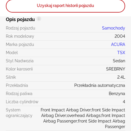
Uzyskaj raport historii pojazdu
Opis pojazdu
Rodzaj pojazdu
Samochody
Rok modelowy
2004
Marka pojazdu
ACURA
Model
TSX
Styl Nadwozia
Sedan
Kolor karoserii
SREBRNY
Silnik
2.4L
Przekładnia
Przekładnia automatyczna
Rodzaj paliwa
Benzyna
Liczba cylindrów
4
System
Front Impact Airbag Driver;front Side Impact
ograniczający
Airbag Driver;overhead Airbags;front Impact
Airbag Passenger;front Side Impact Airbag
Passenger