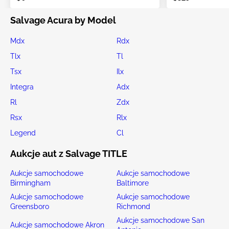
Salvage Acura by Model
Mdx
Rdx
Tlx
Tl
Tsx
Ilx
Integra
Adx
Rl
Zdx
Rsx
Rlx
Legend
Cl
Aukcje aut z Salvage TITLE
Aukcje samochodowe
Aukcje samochodowe
Birmingham
Baltimore
Aukcje samochodowe
Aukcje samochodowe
Greensboro
Richmond
Aukcje samochodowe San
Aukcje samochodowe Akron