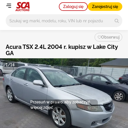
Zaloguj się
Zarejestruj się
Główne wyszukiwanie
Obserwuj
Acura TSX 2.4L 2004 r. kupisz w Lake City
GA
1/14
Przesuń w prawo, aby zobaczyć
więcej zdjęć