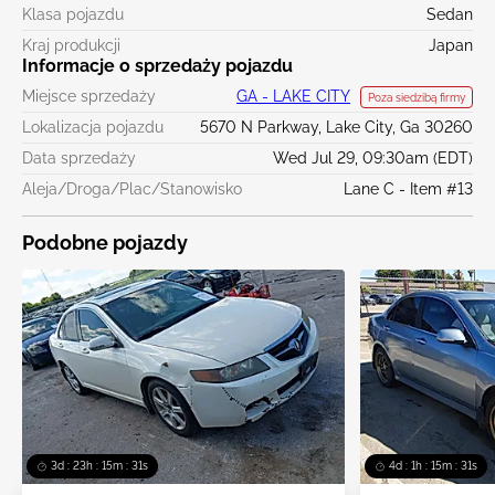
Klasa pojazdu
Sedan
Kraj produkcji
Japan
Informacje o sprzedaży pojazdu
Miejsce sprzedaży
GA - LAKE CITY
Poza siedzibą firmy
Lokalizacja pojazdu
5670 N Parkway, Lake City, Ga 30260
Data sprzedaży
Wed Jul 29, 09:30am (EDT)
Aleja/Droga/Plac/Stanowisko
Lane C - Item #13
Podobne pojazdy
3d : 23h : 15m : 30s
4d : 1h : 15m : 30s