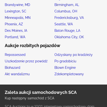
Brandywine, MD
Birmingham, AL
Lexington, SC
Columbus, OH
Minneapolis, MN
Fredericksburg, VA
Phoenix, AZ
Seattle, WA
Des Moines, IA
Baton Rouge, LA
Portland, WA
Oklahoma City, OK
Aukcje rozbitych pojazdów
Repossessed
Odzyskany po kradzieży
Uszkodzenie przez powódź
Po gradobiciu
Biohazard
Blown Engine
Akt wandalizmu
Zdekompletowany
Zaleta aukcji samochodowych SCA
Kup następny samochód z SCA
SCA Auctions to w 100% internetowy samochodowy dom