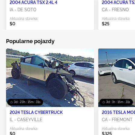
2004 ACURA TSX 2.4L 4
2004 ACURA TSX
IA - DE SOTO
CA - FRESNO
Aktualna stawka:
Aktualna stawka:
$0
$25
Popularne pojazdy
3d : 23h : 15m : 30s
3d : 1h : 15m : 30s
2024 TESLA CYBERTRUCK
2016 TESLA MO
IL - CASEYVILLE
CA - FREMONT
Aktualna stawka:
Aktualna stawka:
$0
$325