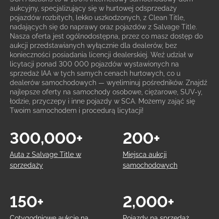
aukcyjny, specjalizujący się w hurtowej odsprzedaży
pojazdów rozbitych, lekko uszkodzonych, z Clean Title,
nadających się do naprawy oraz pojazdów z Salvage Title.
Nasza oferta jest ogólnodostępna, przez co masz dostęp do
aukcji przedstawianych wyłącznie dla dealerów, bez
konieczności posiadania licencji dealerskiej. Weź udział w
licytacji ponad 300 000 pojazdów wystawionych na
sprzedaż IAA w tych samych cenach hurtowych, co u
dealerów samochodowych — wyeliminuj pośredników. Znajdź
najlepsze oferty na samochody osobowe, ciężarowe, SUV-y,
łodzie, przyczepy i inne pojazdy w SCA. Możemy zająć się
Twoim samochodem i procedurą licytacji!
300,000+
200+
Auta z Salvage Title w
Miejsca aukcji
sprzedaży
samochodowych
150+
2,000+
Cotygodniowe aukcje na
Pojazdy na sprzedaż