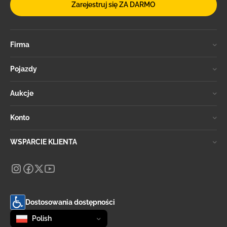
Zarejestruj się ZA DARMO
Firma
Pojazdy
Aukcje
Konto
WSPARCIE KLIENTA
Dostosowania dostępności
Zmień język
selected
Polish