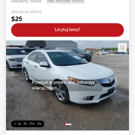
Aktualny status:
Nie złożyłeś oferty
Aktualna oferta:
$25
Licytuj teraz!
Przesuń w prawo, aby zobaczyć
więcej zdjęć
1d : 3h : 17m : 48s