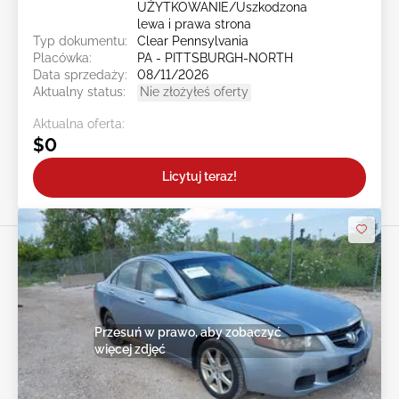
UŻYTKOWANIE/Uszkodzona
lewa i prawa strona
Typ dokumentu:
Clear Pennsylvania
Placówka:
PA - PITTSBURGH-NORTH
Data sprzedaży:
08/11/2026
Aktualny status:
Nie złożyłeś oferty
Aktualna oferta:
$0
Licytuj teraz!
Przesuń w prawo, aby zobaczyć
więcej zdjęć