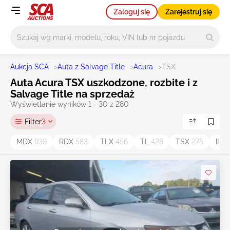
Zaloguj się
Zarejestruj się
Główne wyszukiwanie
Aukcja SCA
>
Auta z Salvage Title
>
Acura
>
TSX
Auta Acura TSX uszkodzone, rozbite i z
Salvage Title na sprzedaż
Wyświetlanie wyników 1 - 30 z 280
Filter
3
MDX
939
RDX
583
TLX
456
TL
428
TSX
275
ILX