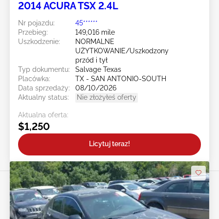
2014 ACURA TSX 2.4L
Nr pojazdu:
45******
Przebieg:
149,016 mile
Uszkodzenie:
NORMALNE
UŻYTKOWANIE/Uszkodzony
przód i tył
Typ dokumentu:
Salvage Texas
Placówka:
TX - SAN ANTONIO-SOUTH
Data sprzedaży:
08/10/2026
Aktualny status:
Nie złożyłeś oferty
Aktualna oferta:
$1,250
Licytuj teraz!