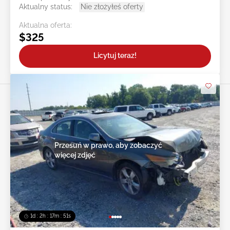
Aktualny status:
Nie złożyłeś oferty
Aktualna oferta:
$325
Licytuj teraz!
Przesuń w prawo, aby zobaczyć
więcej zdjęć
1d : 2h : 17m : 48s