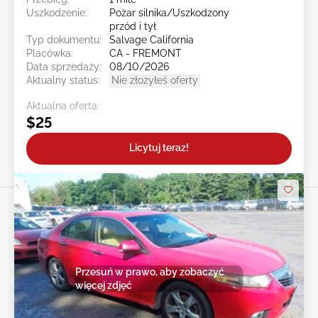
Uszkodzenie:
Pożar silnika/Uszkodzony
przód i tył
Typ dokumentu:
Salvage California
Placówka:
CA - FREMONT
Data sprzedaży:
08/10/2026
Aktualny status:
Nie złożyłeś oferty
Aktualna oferta:
$25
Licytuj teraz!
Przesuń w prawo, aby zobaczyć
więcej zdjęć