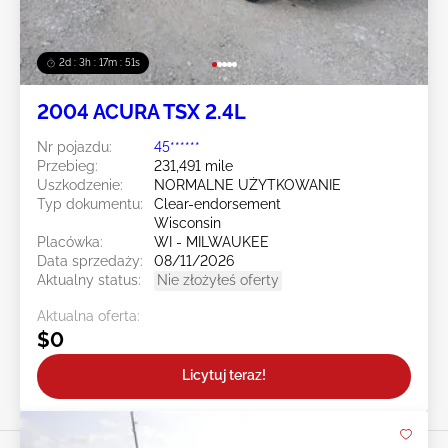
2d : 3h : 17m : 48s
2004 ACURA TSX 2.4L
Nr pojazdu:
45******
Przebieg:
231,491 mile
Uszkodzenie:
NORMALNE UŻYTKOWANIE
Typ dokumentu:
Clear-endorsement
Wisconsin
Placówka:
WI - MILWAUKEE
Data sprzedaży:
08/11/2026
Aktualny status:
Nie złożyłeś oferty
Aktualna oferta:
$0
Licytuj teraz!