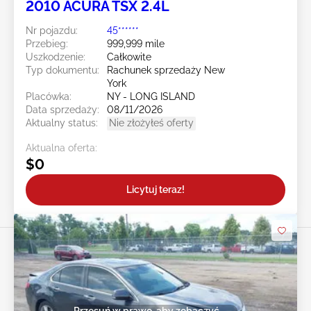
2010 ACURA TSX 2.4L
Nr pojazdu:
45******
Przebieg:
999,999 mile
Uszkodzenie:
Całkowite
Typ dokumentu:
Rachunek sprzedaży New
York
Placówka:
NY - LONG ISLAND
Data sprzedaży:
08/11/2026
Aktualny status:
Nie złożyłeś oferty
Aktualna oferta:
$0
Licytuj teraz!
Przesuń w prawo, aby zobaczyć