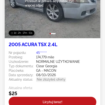
Przesuń w prawo, aby zobaczyć
więcej zdjęć
1d : 2h : 17m : 48s
2005 ACURA TSX 2.4L
Nr pojazdu:
45******
Przebieg:
174,779 mile
Uszkodzenie:
NORMALNE UŻYTKOWANIE
Typ dokumentu:
Clear Georgia
Placówka:
GA - MACON
Data sprzedaży:
08/10/2026
Aktualny status:
Nie złożyłeś oferty
Aktualna oferta:
$25
Licytuj teraz!