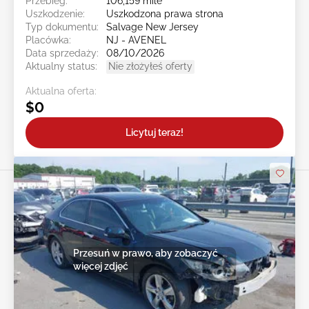
Przebieg:
106,159 mile
Uszkodzenie:
Uszkodzona prawa strona
Typ dokumentu:
Salvage New Jersey
Placówka:
NJ - AVENEL
Data sprzedaży:
08/10/2026
Aktualny status:
Nie złożyłeś oferty
Aktualna oferta:
$0
Licytuj teraz!
Przesuń w prawo, aby zobaczyć
więcej zdjęć