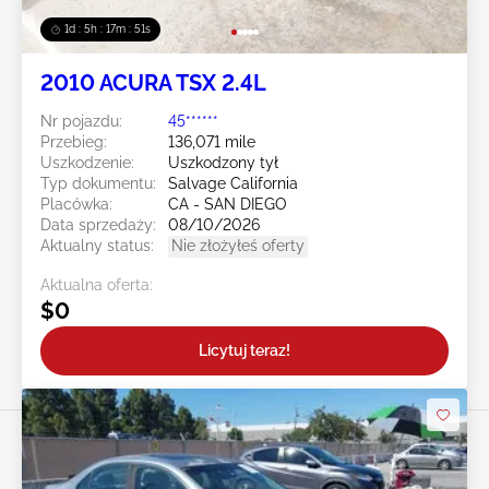
1d : 5h : 17m : 48s
2010 ACURA TSX 2.4L
Nr pojazdu:
45******
Przebieg:
136,071 mile
Uszkodzenie:
Uszkodzony tył
Typ dokumentu:
Salvage California
Placówka:
CA - SAN DIEGO
Data sprzedaży:
08/10/2026
Aktualny status:
Nie złożyłeś oferty
Aktualna oferta:
$0
Licytuj teraz!