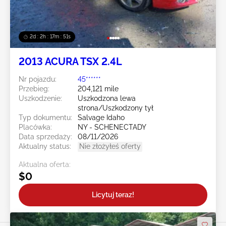
2d : 2h : 17m : 48s
2013 ACURA TSX 2.4L
Nr pojazdu:
45******
Przebieg:
204,121 mile
Uszkodzenie:
Uszkodzona lewa
strona/Uszkodzony tył
Typ dokumentu:
Salvage Idaho
Placówka:
NY - SCHENECTADY
Data sprzedaży:
08/11/2026
Aktualny status:
Nie złożyłeś oferty
Aktualna oferta:
$0
Licytuj teraz!