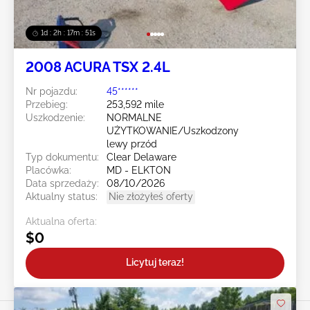
1d : 2h : 17m : 48s
2008 ACURA TSX 2.4L
Nr pojazdu:
45******
Przebieg:
253,592 mile
Uszkodzenie:
NORMALNE
UŻYTKOWANIE/Uszkodzony
lewy przód
Typ dokumentu:
Clear Delaware
Placówka:
MD - ELKTON
Data sprzedaży:
08/10/2026
Aktualny status:
Nie złożyłeś oferty
Aktualna oferta:
$0
Licytuj teraz!