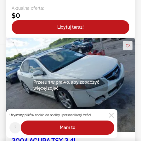
Aktualna oferta:
$0
Licytuj teraz!
Przesuń w prawo, aby zobaczyć
więcej zdjęć
Używamy plików cookie do analizy i personalizacji treści
2d : 3h : 17m : 48s
?
Mam to
2004 ACURA TSX 2.4L