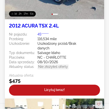
1d : 2h : 17m : 48s
2012 ACURA TSX 2.4L
Nr pojazdu:
45******
Przebieg:
116,534 mile
Uszkodzenie:
Uszkodzony przód/Brak
danych
Typ dokumentu:
Salvage Idaho
Placówka:
NC - CHARLOTTE
Data sprzedaży:
08/10/2026
Aktualny status:
Nie złożyłeś oferty
Aktualna oferta:
$475
Licytuj teraz!