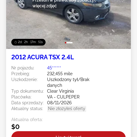
więcej zdjęć
2d : 2h : 17m : 48s
2012 ACURA TSX 2.4L
Nr pojazdu:
45******
Przebieg:
232,455 mile
Uszkodzenie:
Uszkodzony tył/Brak
danych
Typ dokumentu:
Clear Virginia
Placówka:
VA - CULPEPER
Data sprzedaży:
08/11/2026
Aktualny status:
Nie złożyłeś oferty
Aktualna oferta:
$0