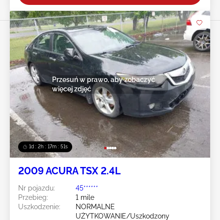
Przesuń w prawo, aby zobaczyć
więcej zdjęć
1d : 2h : 17m : 48s
2009 ACURA TSX 2.4L
Nr pojazdu:
45******
Przebieg:
1 mile
Uszkodzenie:
NORMALNE
UŻYTKOWANIE/Uszkodzony