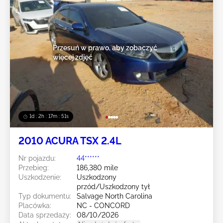
Przesuń w prawo, aby zobaczyć
więcej zdjęć
1d : 2h : 17m : 48s
2010 ACURA TSX 2.4L
Nr pojazdu:
44******
Przebieg:
186,380 mile
Uszkodzenie:
Uszkodzony
przód/Uszkodzony tył
Typ dokumentu:
Salvage North Carolina
Placówka:
NC - CONCORD
Data sprzedaży:
08/10/2026