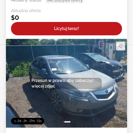
Aktualny status:
Nie złożyłeś oferty
Aktualna oferta:
$0
Licytuj teraz!
Przesuń w prawo, aby zobaczyć
więcej zdjęć
2d : 2h : 17m : 48s