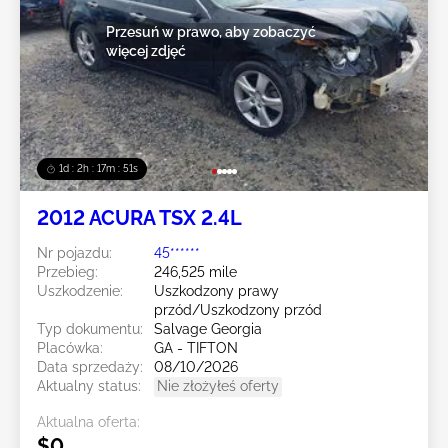
Przesuń w prawo, aby zobaczyć
więcej zdjęć
1d : 2h : 17m : 48s
2012 ACURA TSX 2.4L
Nr pojazdu:
45******
Przebieg:
246,525 mile
Uszkodzenie:
Uszkodzony prawy
przód/Uszkodzony przód
Typ dokumentu:
Salvage Georgia
Placówka:
GA - TIFTON
Data sprzedaży:
08/10/2026
Aktualny status:
Nie złożyłeś oferty
Aktualna oferta:
$0