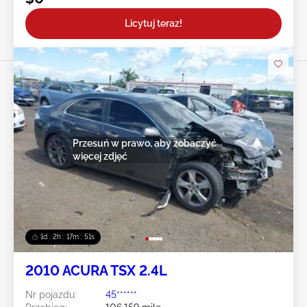
Licytuj teraz!
Przesuń w prawo, aby zobaczyć
więcej zdjęć
1d : 2h : 17m : 48s
2010 ACURA TSX 2.4L
Nr pojazdu:
45******