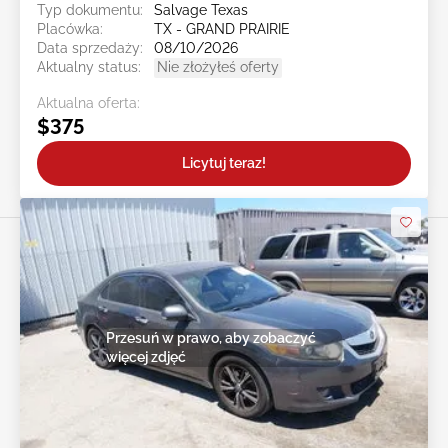
Typ dokumentu:
Salvage Texas
Placówka:
TX - GRAND PRAIRIE
Data sprzedaży:
08/10/2026
Aktualny status:
Nie złożyłeś oferty
Aktualna oferta:
$375
Licytuj teraz!
Przesuń w prawo, aby zobaczyć
więcej zdjęć