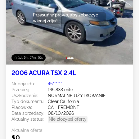
Przesuń w prawo, aby zobaczyć
więcej zdjęć
1d : 5h : 17m : 48s
2006 ACURA TSX 2.4L
Nr pojazdu:
45******
Przebieg:
145,833 mile
Uszkodzenie:
NORMALNE UŻYTKOWANIE
Typ dokumentu:
Clear California
Placówka:
CA - FREMONT
Data sprzedaży:
08/10/2026
Aktualny status:
Nie złożyłeś oferty
Aktualna oferta:
$0