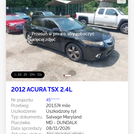
Przesuń w prawo, aby zobaczyć
więcej zdjęć
2d : 2h : 17m : 48s
2012 ACURA TSX 2.4L
Nr pojazdu:
45******
Przebieg:
201,574 mile
Uszkodzenie:
Uszkodzony tył
Typ dokumentu:
Salvage Maryland
Placówka:
MD - DUNDALK
Data sprzedaży:
08/11/2026