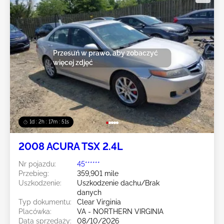
Przesuń w prawo, aby zobaczyć
więcej zdjęć
1d : 2h : 17m : 48s
2008 ACURA TSX 2.4L
Nr pojazdu:
45******
Przebieg:
359,901 mile
Uszkodzenie:
Uszkodzenie dachu/Brak
danych
Typ dokumentu:
Clear Virginia
Placówka:
VA - NORTHERN VIRGINIA
Data sprzedaży:
08/10/2026