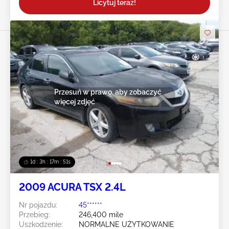
Licytuj teraz!
Przesuń w prawo, aby zobaczyć
więcej zdjęć
1d : 3h : 17m : 48s
2009 ACURA TSX 2.4L
Nr pojazdu:
45******
Przebieg:
246,400 mile
Uszkodzenie:
NORMALNE UŻYTKOWANIE