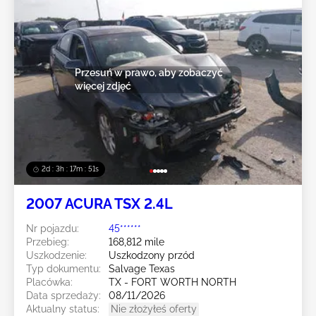
Przesuń w prawo, aby zobaczyć
więcej zdjęć
2d : 3h : 17m : 48s
2007 ACURA TSX 2.4L
Nr pojazdu:
45******
Przebieg:
168,812 mile
Uszkodzenie:
Uszkodzony przód
Typ dokumentu:
Salvage Texas
Placówka:
TX - FORT WORTH NORTH
Data sprzedaży:
08/11/2026
Aktualny status:
Nie złożyłeś oferty