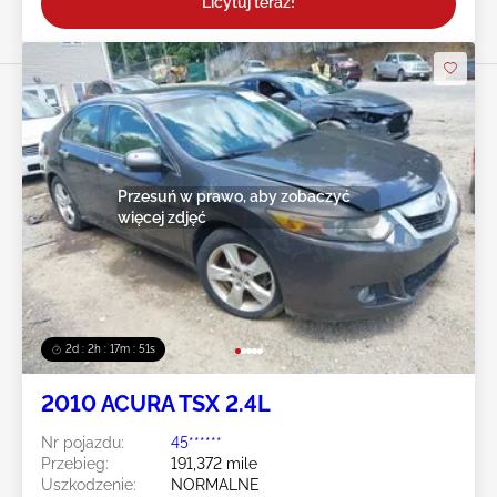
Licytuj teraz!
Przesuń w prawo, aby zobaczyć
więcej zdjęć
2d : 2h : 17m : 48s
2010 ACURA TSX 2.4L
Nr pojazdu:
45******
Przebieg:
191,372 mile
Uszkodzenie:
NORMALNE