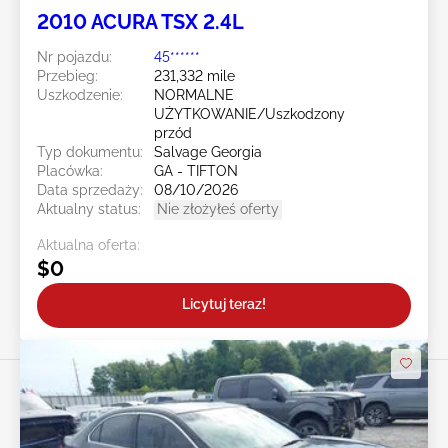
2010 ACURA TSX 2.4L
Nr pojazdu:
45******
Przebieg:
231,332 mile
Uszkodzenie:
NORMALNE
UŻYTKOWANIE/Uszkodzony
przód
Typ dokumentu:
Salvage Georgia
Placówka:
GA - TIFTON
Data sprzedaży:
08/10/2026
Aktualny status:
Nie złożyłeś oferty
Aktualna oferta:
$0
Licytuj teraz!