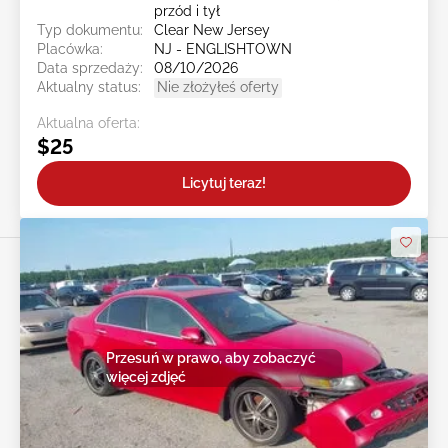
przód i tył
Typ dokumentu:
Clear New Jersey
Placówka:
NJ - ENGLISHTOWN
Data sprzedaży:
08/10/2026
Aktualny status:
Nie złożyłeś oferty
Aktualna oferta:
$25
Licytuj teraz!
Przesuń w prawo, aby zobaczyć
więcej zdjęć