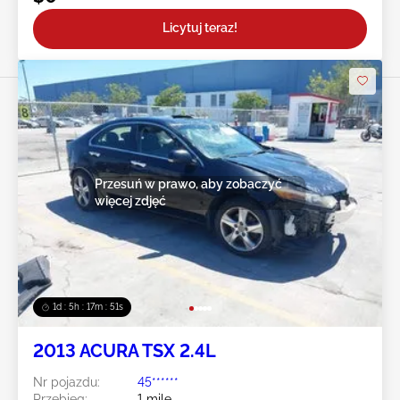
Licytuj teraz!
Przesuń w prawo, aby zobaczyć
więcej zdjęć
1d : 5h : 17m : 48s
2013 ACURA TSX 2.4L
Nr pojazdu:
45******
Przebieg:
1 mile