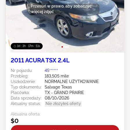
Przesuń w prawo, aby zobaczyć
więcej zdjęć
1d : 3h : 17m : 48s
2011 ACURA TSX 2.4L
Nr pojazdu:
45******
Przebieg:
183,505 mile
Uszkodzenie:
NORMALNE UŻYTKOWANIE
Typ dokumentu:
Salvage Texas
Placówka:
TX - GRAND PRAIRIE
Data sprzedaży:
08/10/2026
Aktualny status:
Nie złożyłeś oferty
Aktualna oferta:
$0